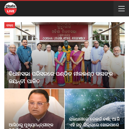
ରାଜ୍ୟ
ବିଧାନସଭା ପରିସରରେ ପଣ୍ଡିତ ନୀଳକଣ୍ଠ ଦାସଙ୍କ
ଜୟନ୍ତୀ ପାଳିତ
ରାଜଧାନୀରେ ରେକର୍ଡ ବର୍ଷା, ଆଜି
ଆଜିଠାରୁ ମୁଖ୍ୟମନ୍ତ୍ରୀଙ୍କ
ଏହି ସବୁ ଜିଲ୍ଲାରେ ହୋଇପାରେ