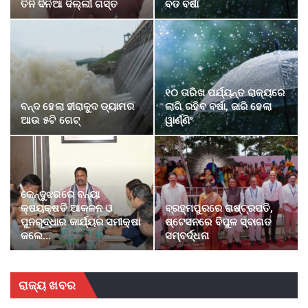
ତିନି ଦିନିଆ ଦିଲ୍ଲୀ ଗସ୍ତ
ବଡ ବର୍ଷା
୧୦ ତାରିଖ ପର୍ଯ୍ୟନ୍ତ ରାଜ୍ୟରେ
ବନ୍ଦ ହେଲା ହୀରାକୁଦ ଡ୍ୟାମର
ଲାଗି ରହିବ ବର୍ଷା, ଜାରି ହେଲା
ଆଉ ୫ଟି ଗେଟ୍
ୱାର୍ଣ୍ଣିଂ
କେନ୍ଦୁଝରରେ ବନ୍ୟା
କ୍ଷୟକ୍ଷତି ଆକଳନ ଓ
ବ୍ରହ୍ମପୁରରେ ରାଷ୍ଟ୍ରପତି,
ପୁନରୁଦ୍ଧାର କାର୍ଯ୍ୟର ସମୀକ୍ଷା
ଷ୍ଟେସନରେ ବିପୁଳ ସ୍ବାଗତ
କଲେ…
ସମ୍ବର୍ଦ୍ଧନା
ରାଜ୍ୟ ଖବର