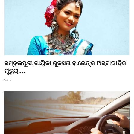
ସମ୍ବଲପୁରୀ ଗାୟିକା ରୁକସନା ବାନୋଙ୍କ ଅସ୍ବାଭାବିକ
ମୃତ୍ୟୁ,…
0