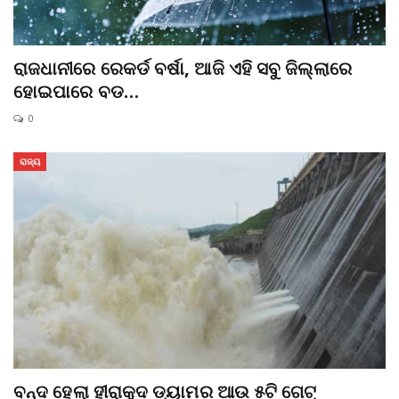
ରାଜଧାନୀରେ ରେକର୍ଡ ବର୍ଷା, ଆଜି ଏହି ସବୁ ଜିଲ୍ଲାରେ
ହୋଇପାରେ ବଡ…
0
ରାଜ୍ୟ
ବନ୍ଦ ହେଲା ହୀରାକୁଦ ଡ୍ୟାମର ଆଉ ୫ଟି ଗେଟ୍