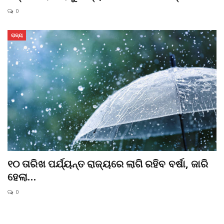
0
ରାଜ୍ୟ
୧୦ ତାରିଖ ପର୍ଯ୍ୟନ୍ତ ରାଜ୍ୟରେ ଲାଗି ରହିବ ବର୍ଷା, ଜାରି
ହେଲା…
0