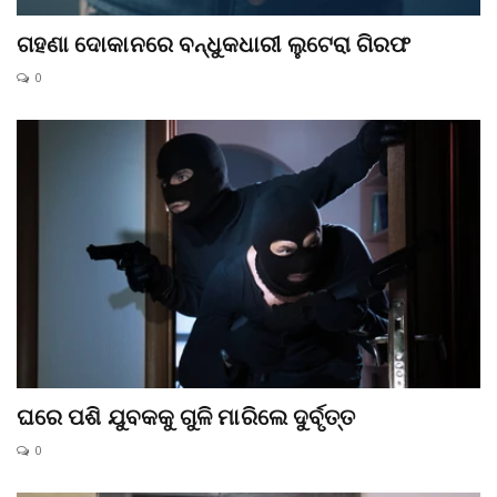
ଗହଣା ଦୋକାନରେ ବନ୍ଧୁକଧାରୀ ଲୁଟେରା ଗିରଫ
0
ଘରେ ପଶି ଯୁବକକୁ ଗୁଳି ମାରିଲେ ଦୁର୍ବୃତ୍ତ
0