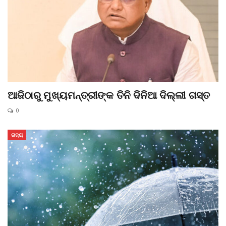
ଆଜିଠାରୁ ମୁଖ୍ୟମନ୍ତ୍ରୀଙ୍କ ତିନି ଦିନିଆ ଦିଲ୍ଲୀ ଗସ୍ତ
0
ରାଜ୍ୟ