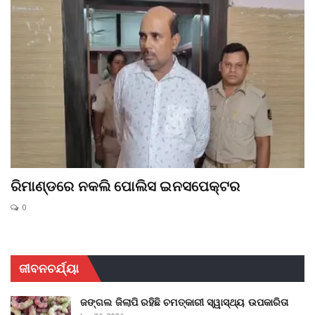
ରିମାଣ୍ଡରେ ନକଲି ପୋଲିସ ଇନସପେକ୍ଟର
0
ଜୀବନଚର୍ଯ୍ୟା
ଜଙ୍ଗଲ ଜିଲାପି ରହିଛି ଚମତ୍କାରୀ ସ୍ୱାସ୍ଥ୍ୟ ଉପକାରିତା