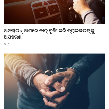
ଅନଲାଇନ୍ ଆପରେ କାର୍ ବୁକିଂ କରି ଡ୍ରାଇଭରଙ୍କୁ
ଅପହରଣ
0