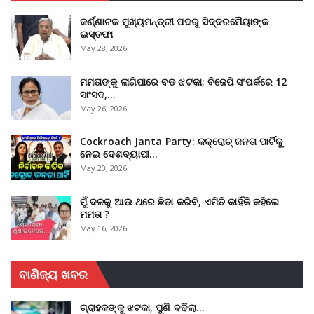
କର୍ଣ୍ଣାଟକ ମୁଖ୍ୟମନ୍ତ୍ରୀ ପଦରୁ ସିଦ୍ଦରମୈୟାଙ୍କ
ଇସ୍ତଫା
May 28, 2026
ମମତାଙ୍କୁ ଲାଗିପାରେ ବଡ ଝଟକା; ବିଜେପି ସଂପର୍କରେ 12
ସାଂସଦ,…
May 26, 2026
Cockroach Janta Party: କକ୍ରୋଚ୍ ଜନତା ପାର୍ଟିକୁ
ନେଇ ଦେଶବ୍ୟାପୀ…
May 20, 2026
ମୁଁ ଦଳକୁ ଆଉ ଥରେ ଛିଡା କରିବି, ଏମିତି କାହିଁକି କହିଲେ
ମମତା ?
May 16, 2026
ବାଣିଜ୍ୟ ଖବର
ଗ୍ରାହକଙ୍କୁ ଝଟକା, ପୁଣି ବଢିଲା…