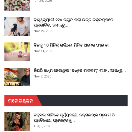
Jun 26, 2026
ବିଶ୍ୱବ୍ୟାପୀ ୧୧୪ ନିୟୁତ ପିଲା ଉଚ୍ଚ ରକ୍ତଚାପରେ
ପ୍ରଭାବିତ, ଜାଣନ୍ତୁ…
Nov 19, 2025
ଦିନକୁ 10 ମିନିଟ୍ ଚାଲିଲେ ମିଳିବ ଅନେକ ଫାଇଦା
Nov 11, 2025
କିପରି ଜନ୍ମ ନେଇଥିଲା “ବନ୍ଦେ ମାତରମ୍” ଗୀତ , ଆସନ୍ତୁ…
Nov 7, 2025
ମନୋରଞ୍ଜନ
ନକ୍ସଲ ସାଜିବେ ସୂର୍ଯ୍ୟମୟୀ, ନକ୍ସଲଙ୍କ ପ୍ରେମ ଓ
ପ୍ରତିଶୋଧ ପ୍ରସଙ୍ଗକୁ…
Aug 5, 2026