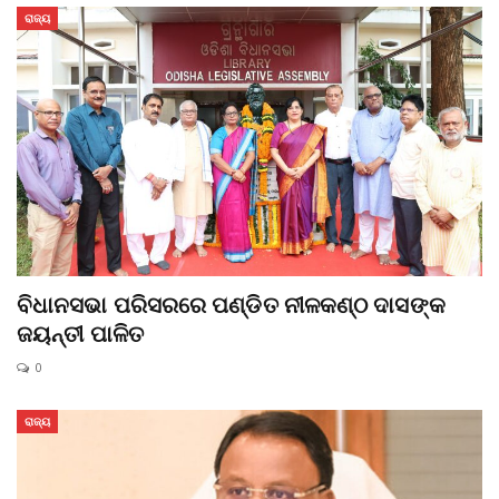
ରାଜ୍ୟ
ବିଧାନସଭା ପରିସରରେ ପଣ୍ଡିତ ନୀଳକଣ୍ଠ ଦାସଙ୍କ
ଜୟନ୍ତୀ ପାଳିତ
0
ରାଜ୍ୟ