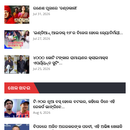
ଗଣେଶ ପୂଜାରେ ‘ଦଣ୍ଡକାଳୀ’
Jul 31, 2026
‘ଇଣ୍ଡିଆନ୍ ଆଇଡଲ୍ ୧୬’ର ବିଜେତା ହେଲେ ଜ୍ୟୋତିର୍ମୟୀ…
Jul 27, 2026
୪୦୦୦ କୋଟି ଟଙ୍କାର ରାମାୟଣର କ୍ଲାଇମାକ୍ସ
ଏପର୍ଯ୍ୟନ୍ତ ସୁଟିଂ…
Jul 25, 2026
ଖେଳ ଖବର
ଟି-୨୦ର ନୂଆ ବସ୍ ହେଲେ ବଟଲର, କହିଲେ ଦିନେ ଏହି
ରେକର୍ଡ ଭାଙ୍ଗିବେ…
Aug 6, 2026
ବିପଦରେ ଅଜିତ ଅଗରକରଙ୍କ ପଦବୀ, ଏହି ଅଭିଜ୍ଞ ଖେଳାଳି