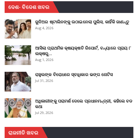
ଦେଶ- ବିଦେଶ ଖବର
ଜୁନିଅର ଷ୍ଟାଲିନଙ୍କୁ ଉଠାଇନେଲା ପୁଲିସ, କାହିଁକି ଜାଣନ୍ତୁ
Aug 4, 2026
ଆସିଲା ପ୍ରାଥମିକ କ୍ଷୟକ୍ଷତି ରିପୋର୍ଟ, ବନ୍ୟାରେ ପ୍ରାୟ ୮
ଲକ୍ଷରୁ…
Aug 1, 2026
ରାହୁଲଙ୍କ ବିରୋଧରେ ସ୍ବାଧିକାର ଭଙ୍ଗ ନୋଟିସ
Jul 31, 2026
ଅଧିକାରୀଙ୍କୁ ପରାମର୍ଶ ଦେଲେ ପ୍ରଧାନମନ୍ତ୍ରୀ, କହିଲେ ବଡ
କଥା
Jul 29, 2026
ରାଜନୀତି ଖବର