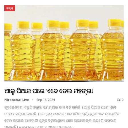
ରାଜ୍ୟ
ଆଳୁ ପିଆଜ ପରେ ଏବେ ତେଲ ମହଙ୍ଗା
Hiranchal Live
Sep 16, 2024
0
ଭୁବନେଶ୍ବର: ବଢୁଛି ଜରୁରୀ ସାମଗ୍ରୀର ଦାମ ବଢ଼ି ଚାଲିଛି । ଆଳୁ ପିଆଜ ପରେ ଏବେ
ତେଲ ମହଙ୍ଗା ହୋଇଛି । କେନ୍ଦ୍ର ସରକାର ପାମୋଲିନ, ସୂର୍ଯ୍ୟମୁଖୀ ଏବଂ ସୋୟାବିନ
ତେଲ ଉପରେ ଆମଦାନୀ ଶୁଳ୍କ ବଢ଼ାଇଥିଲେ ଯାହା ଗ୍ରାହାକଙ୍କ ଉପରେ ପ୍ରଭାବ
ପକାଉଛି। ଶୁଳ୍କ ବୃଦ୍ଧି ଫଳରେ ଖୁଚୁରା ବଜାରରେ
…