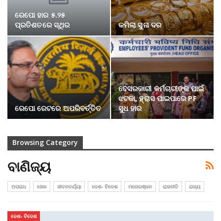
ରେପୋ ହାର ୫.୨୫
ପ୍ରତିଶତରେ ସ୍ଥିର
କମିଲା ସୁନା ଦର
ବେସରକାରୀ କର୍ମଚାରୀଙ୍କ ପାଇଁ
ଝଟକା, ହ୍ରାସ ପାଇପାରେ PF
ରେପୋ ରେଟରେ ଅପରିବର୍ତ୍ତିତ
ସୁଧ ହାର
Browsing Category
ବାଣିଜ୍ୟ
ଅପରାଧ
ଖେଳ
ଜୀବନଚର୍ଯ୍ୟା
ଦେଶ- ବିଦେଶ
ମନୋରଞ୍ଜନ
ରାଜନୀତି
ରାଜ୍ୟ
ଦେଶ- ବିଦେଶ