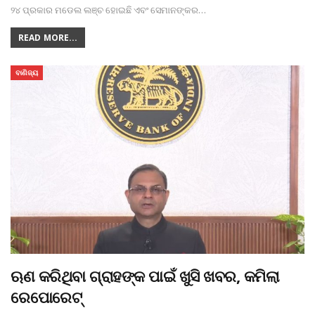
୨୪ ପ୍ରକାର ମଡେଲ ଲଞ୍ଚ ହୋଇଛି ଏବଂ ସେମାନଙ୍କର
…
READ MORE...
ବାଣିଜ୍ୟ
ଋଣ କରିଥିବା ଗ୍ରାହଙ୍କ ପାଇଁ ଖୁସି ଖବର, କମିଲା
ରେପୋରେଟ୍