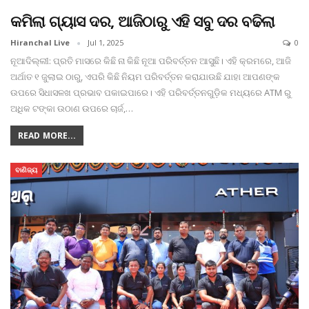
କମିଲା ଗ୍ୟାସ ଦର, ଆଜିଠାରୁ ଏହି ସବୁ ଦର ବଢିଲା
Hiranchal Live
Jul 1, 2025
0
ନୂଆଦିଲ୍ଲୀ: ପ୍ରତି ମାସରେ କିଛି ନା କିଛି ନୂଆ ପରିବର୍ତ୍ତନ ଆସୁଛି। ଏହି କ୍ରମରେ, ଆଜି
ଅର୍ଥାତ ୧ ଜୁଲାଇ ଠାରୁ, ଏପରି କିଛି ନିୟମ ପରିବର୍ତ୍ତନ କରାଯାଉଛି ଯାହା ଆପଣଙ୍କ
ଉପରେ ସିଧାସଳଖ ପ୍ରଭାବ ପକାଇପାରେ। ଏହି ପରିବର୍ତ୍ତନଗୁଡ଼ିକ ମଧ୍ୟରେ ATM ରୁ
ଅଧିକ ଟଙ୍କା ଉଠାଣ ଉପରେ ଚାର୍ଜ,
…
READ MORE...
ବାଣିଜ୍ୟ