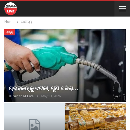
Home
ବାଣିଜ୍ୟ
ରାଜ୍ୟ
ଗ୍ରାହକଙ୍କୁ ଝଟକା, ପୁଣି ବଢିଲା…
Hiranchal Live
May 23, 2026
0