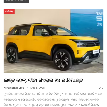
ବାଣିଜ୍ୟ
ଲଞ୍ଚ ହେଲା ଟାଟା ସିଏରାର ୨୪ ଭାରିଆଣ୍ଟ
Hiranchal Live
Dec 8, 2025
0
ନୂଆଦିଲ୍ଲୀ: ଟାଟା ସିଏରା ହେଉଛି ଏକ ୫-ସିଟ୍ ବିଶିଷ୍ଟ ମଡେଲ । ଏହି ଟାଟା କାରଟି ୨୦୨୫
ନଭେମ୍ବର ୨୫ରେ ଭାରତୀୟ ବଜାରରେ ଲଞ୍ଚ୍ ହୋଇଥିଲା। ଲଞ୍ଚ୍ ସମୟରେ କେବଳ
ସିଏରାର ମୂଳ ମଡେଲର ମୂଲ୍ୟ ପ୍ରକାଶ କରାଯାଇଥିଲା। ଏବେ ଟାଟା ମୋଟର୍ସ ସିଏରାର