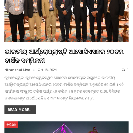
ଭାରତୀୟ ଆର୍ଥ୍ରୋପ୍ଲାଷ୍ଟି ଆସୋସିଏସନର ୨୦ତମ
ବାର୍ଷିକ ସମ୍ମିଳନୀ
Hiranchal Live
Oct 18, 2024
0
ଭୁବନେଶ୍ୱର: ଭୁବନେଶ୍ୱରସ୍ଥିତ ହୋଟେଲ ମେଫେୟାର ଲଗୁନରେ ଭାରତୀୟ
ଆର୍ଥ୍ରୋପ୍ଲାଷ୍ଟି ଆସୋସିଏସନର ୨୦ତମ ବାର୍ଷିକ ସମ୍ମିଳନୀ ଅନୁଷ୍ଠିତ ହୋଇଛି । ଏହି
ସମ୍ମିଳନୀ ୧୮ରୁ ୨୦ ତାରିଖ ପର୍ଯ୍ୟନ୍ତ ଚାଲିବ । ଡକ୍ଟର ଦେବବ୍ରତ ପାଢୀ, ସିନିୟର
କନସଲଟାଣ୍ଟ ଆର୍ଥୋପେଡ଼ିକ୍ସ ଏବଂ ଜଏଣ୍ଟ ରିପ୍ଲେସମେଣ୍ଟ
…
READ MORE...
ବାଣିଜ୍ୟ