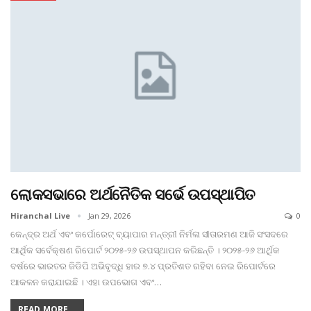
ଲୋକସଭାରେ ଅର୍ଥନୈତିକ ସର୍ଭେ ଉପସ୍ଥାପିତ
Hiranchal Live
Jan 29, 2026
0
କେନ୍ଦ୍ର ଅର୍ଥ ଏବଂ କର୍ପୋରେଟ୍ ବ୍ୟାପାର ମନ୍ତ୍ରୀ ନିର୍ମଳା ସୀତାରମଣ ଆଜି ସଂସଦରେ
ଆର୍ଥିକ ସର୍ବେକ୍ଷଣ ରିପୋର୍ଟ ୨୦୨୫-୨୬ ଉପସ୍ଥାପନ କରିଛନ୍ତି । ୨୦୨୫-୨୬ ଆର୍ଥିକ
ବର୍ଷରେ ଭାରତର ଜିଡିପି ଅଭିବୃଦ୍ଧି ହାର ୭.୪ ପ୍ରତିଶତ ରହିବା ନେଇ ରିପୋର୍ଟରେ
ଆକଳନ କରାଯାଇଛି । ଏହା ଉପଭୋଗ ଏବଂ
…
READ MORE...