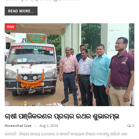
READ MORE...
ରାଜ୍ୟ
ଚାଷୀ ପଞ୍ଜିକରଣର ପ୍ରଚାର ରଥର ଶୁଭାରମ୍ଭ
Hiranchal Live
Aug 2, 2024
0
ଗଜପତି : ଜିଲ୍ଲା ଖାଦ୍ୟ ଯୋଗାଣ ଓ ଖାଉଟି କଲ୍ୟାଣ ବିଭାଗ ତରଫରୁ ଖରିଫ ଧାନ