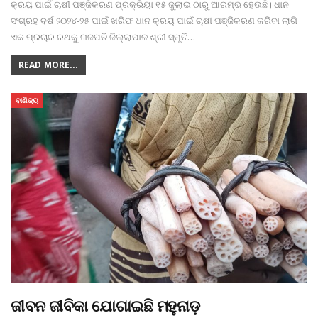
କ୍ରୟ ପାଇଁ ଚାଷୀ ପଞ୍ଜିକରଣ ପ୍ରକ୍ରିୟା ୧୫ ଜୁଲାଇ ଠାରୁ ଆରମ୍ଭ ହେଉଛି। ଧାନ
ସଂଗ୍ରହ ବର୍ଷ ୨୦୨୪-୨୫ ପାଇଁ ଖରିଫ ଧାନ କ୍ରୟ ପାଇଁ ଚାଷୀ ପଞ୍ଜିକରଣ କରିବା ଲାଗି
ଏକ ପ୍ରଚାର ରଥକୁ ଗଜପତି ଜିଲ୍ଲାପାଳ ଶ୍ରୀ ସ୍ମୃତି
…
READ MORE...
ବାଣିଜ୍ୟ
ଜୀବନ ଜୀବିକା ଯୋଗାଇଛି ମହୁନାଡ଼