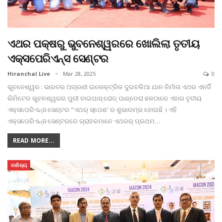
ଏଥର ପକ୍ଷରୁ ଭୁବନେଶ୍ୱରରେ ଖୋଲିଲା ତୃତୀୟ
ଏକ୍ସପେରିଏନ୍ସ ସେଣ୍ଟର
Hiranchal Live
Mar 28, 2025
0
ଭୁବନେଶ୍ୱର : ଭାରତର ଅଗ୍ରଣୀ ଇଲେକ୍ଟ୍ରିକ ଦୁଇଚକିଆ ଯାନ ନିର୍ମାତା ଏଥର ଏନର୍ଜି
ଲିମିଟେଡ ଭୁବନଶ୍ୱରର ପୁରୀ ବାଇପାସ୍ ରୋଡ୍ ପାଣ୍ଡେରା ଛକଠାରେ ଏହାର ତୃତୀୟ
ଏକ୍ସପେରିଏନ୍ସ ସେଣ୍ଟର "ଏଥର୍ ସ୍ପେଶ' ର ଶୁଭାରମ୍ଭ ହୋଇଛି । ଏହି
ଏକ୍ସପେରିଏନ୍ସ ସେଣ୍ଟରରେ ଗ୍ରାହକମାନେ ଏଥରର୍ ପ୍ରଥମ
…
READ MORE...
ବାଣିଜ୍ୟ