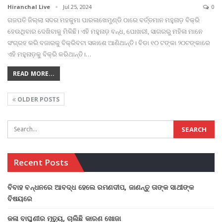
Hiranchal Live
Jul 25, 2024
0
ଗଜପତି ଜିଲ୍ଲା ସଦର ମହକୁମା ପାରଳାଖେମୁଣ୍ଡି ଠାରେ ବର୍ତ୍ତମାନ ମହୁନାଡ଼ ବିକ୍ରି
ହେଉଥିବାର ଦେଖିବାକୁ ମିଳିଛି। ଏହି ମହୁନାଡ଼ ବନ୍ଧ, ପୋଖରୀ, ସାଗରରୁ ମହିଳା ମାନେ
ସଂଗ୍ରହ କରି ବଜାରକୁ ବିକ୍ରିବଟା ସକାଶେ ଆଣିଥାନ୍ତି। ବିଡା ୧୦ ଟଙ୍କା ୨୦ଟଙ୍କାରେ
ଏହି ମହୁନାଡ଼କୁ ବିକ୍ରି କରିଥାନ୍ତି।
…
READ MORE...
OLDER POSTS
Recent Posts
ବିବାହ ବନ୍ଧନରେ ଆବଦ୍ଧ ହେଲେ ରମଣଦୀପ, ଜାଣନ୍ତୁ ତାଙ୍କ ସାଥୀଙ୍କ
ବିଷୟରେ
କଳା ବାଘୁଣୀର ମୃତ୍ୟୁ, ଚାଲିଛି କାରଣ ଖୋଜା