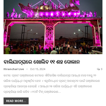
ବାଲିଯାତ୍ରାରେ ଖୋଲିବ ୧୧ ଶହ ଦୋକାନ
Hiranchal Live
Oct 15, 2024
0
କଟକ: ପ୍ଲଟ ପଞ୍ଜୀକରଣ କଟକର ଐତିହାସିକ ବାଲିଯାତ୍ରା ଆସନ୍ତା ମାସ ୧୫ରୁ ୨୨
ତାରିଖ ପର୍ଯ୍ୟନ୍ତ ଅନୁଷ୍ଠିତ ହେବ । ଏଥିନିମନ୍ତେ ପ୍ଲଟ୍ ଆବଣ୍ଟନ ପାଇଁ ପଞ୍ଜୀକରଣ
ପ୍ରକ୍ରିୟା ଆରମ୍ଭ ହୋଇଛି । ଆସନ୍ତା ୨୫ ତାରିଖ ପର୍ଯ୍ୟନ୍ତ ଏହି ପଞ୍ଜୀକରଣ
ପ୍ରକ୍ରିୟା ଜାରି ରହିବ । ୧୦ଟି ଟିମ୍ ପଞ୍ଜୀକରଣ
…
READ MORE...