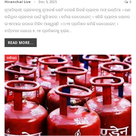
Hiranchal Live
Dec 5, 2025
0
ନୂଆଦିଲ୍ଲୀ; ଗ୍ରାହକଙ୍କୁ ନୂଆବର୍ଷ ଭେଟି ଦେଇଛି ରିଜର୍ଭ ବ୍ୟାଙ୍କ ଅଫ୍ ଇଣ୍ଡିଆ । ଋଣ
କରିଥିବା ଗ୍ରାହଙ୍କ ପାଇଁ ଖୁସି ଖବର । କମିଲା ରେପୋରେଟ୍ । ଏଣିକି ବ୍ୟାଙ୍କ ଲୋନର
ଇଏମଆଇ ଉପରେ ମିଳିବ ଆଶ୍ୱସ୍ତି । ୦.୨୫ ପ୍ରତିଶତ କମିଛି ରେପୋରେଟ୍ ।
ବର୍ତ୍ତମାନ ରେପୋ ୫. ୨୫ ପ୍ରତିଶତକୁ ହ୍ରାସ
…
READ MORE...
ବାଣିଜ୍ୟ