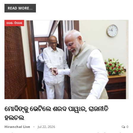
READ MORE...
ଦେଶ- ବିଦେଶ
ମୋଦିଙ୍କୁ ଭେଟିଲେ ଶରଦ ପାୱାର, ରାଜନୀତି
ହଲଚଲ
Hiranchal Live
Jul 22, 2026
0