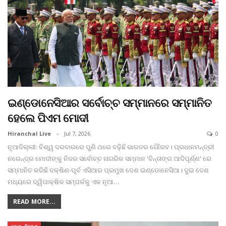
ଇଣ୍ଡୋନେସିଆର ସର୍ବୋଚ୍ଚ ସମ୍ମାନରେ ସମ୍ମାନିତ
ହେଲେ ପିଏମ ମୋଦୀ
Hiranchal Live
Jul 7, 2026
0
ନୂଆଦିଲ୍ଲୀ: ବିଶ୍ୱ ଦରବାରରେ ପୁଣି ଥରେ ବଢ଼ିଛି ଭାରତର ଗୌରବ। ପ୍ରଧାନମନ୍ତ୍ରୀ
ନରେନ୍ଦ୍ର ମୋଦୀଙ୍କୁ ନିଜର ସର୍ବୋଚ୍ଚ ନାଗରିକ ସମ୍ମାନ 'ବିନ୍ତାଙ୍ଗ ଆଦିପୂର୍ଣ୍ଣ' ରେ
ସମ୍ମାନିତ କରିଛି ଦକ୍ଷିଣ-ପୂର୍ବ ଏସିଆର ପ୍ରମୁଖ ଦେଶ ଇଣ୍ଡୋନେସିଆ। ଦୁଇ ଦେଶ
ମଧ୍ୟରେ ଦ୍ୱିପାକ୍ଷିକ ସମ୍ପର୍କକୁ ଏକ ନୂଆ
…
READ MORE...