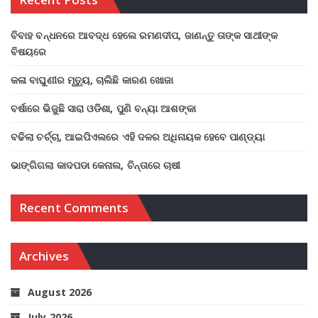
ବିବାହ ବନ୍ଧନରେ ଆବଦ୍ଧ ହେଲେ ରମଣଦୀପ, ଜାଣନ୍ତୁ ତାଙ୍କ ସାଥୀଙ୍କ
ବିଷୟରେ
କଳା ବାଘୁଣୀର ମୃତ୍ୟୁ, ଚାଲିଛି କାରଣ ଖୋଜା
ବର୍ଷାରେ ଭିଜୁଛି ସାରା ଓଡିଶା, ପୁଣି ବନ୍ୟା ଆଶଙ୍କା
ବଢିଲା ଚର୍ଚ୍ଚା, ଆଇପିଏଲରେ ଏହି ଦଳର ଅଧିନାୟକ ହେବେ ପାଣ୍ଡ୍ୟା
ଭାଙ୍ଗିଗଲା କାଦପଡା କେନାଲ, ଚିନ୍ତାରେ ଚାଷୀ
Recent Comments
Archives
August 2026
July 2026