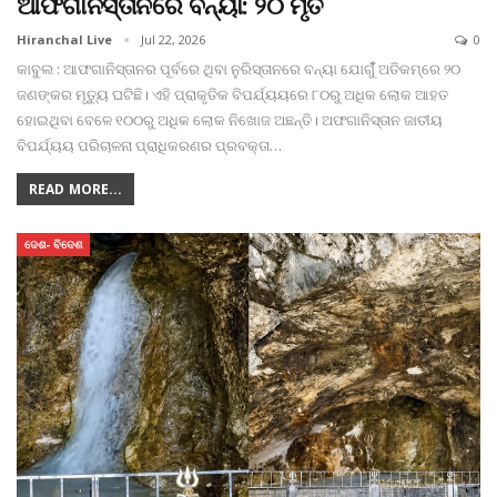
ଆଫଗାନିସ୍ତାନରେ ବନ୍ୟା: ୨୦ ମୃତ
Hiranchal Live
Jul 22, 2026
0
କାବୁଲ : ଆଫଗାନିସ୍ତାନର ପୂର୍ବରେ ଥିବା ନୁରିସ୍ତାନରେ ବନ୍ୟା ଯୋଗୁଁଁ ଅତିକମ୍‌ରେ ୨୦
ଜଣଙ୍କର ମୃତ୍ୟୁ ଘଟିଛି। ଏହି ପ୍ରାକୃତିକ ବିପର୍ଯ୍ୟୟରେ ୮୦ରୁ ଅଧିକ ଲୋକ ଆହତ
ହୋଇଥିବା ବେଳେ ୧୦୦ରୁ ଅଧିକ ଲୋକ ନିଖୋଜ ଅଛନ୍ତି। ଅଫଗାନିସ୍ତାନ ଜାତୀୟ
ବିପର୍ଯ୍ୟୟ ପରିଚାଳନା ପ୍ରାଧିକରଣର ପ୍ରବକ୍ତା
…
READ MORE...
ଦେଶ- ବିଦେଶ