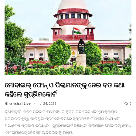
ମୋବାଇଲ୍ ଫୋନ୍ ଓ ପିଲାମାନଙ୍କୁ ନେଇ ବଡ କଥା
କହିଲେ ସୁପ୍ରିମକୋର୍ଟ
Hiranchal Live
Jul 24, 2026
0
ନୂଆଦିଲ୍ଲୀ: ମିଳିତ ପରିବାର ବ୍ୟବସ୍ଥାର କ୍ରମାଗତ ହ୍ରାସ ଏବଂ ନ୍ୟୁକ୍ଲିୟର
ପରିବାରର ବୃଦ୍ଧି ପାଉଥିବା ପ୍ରଚଳନ ଉପରେ ସୁପ୍ରିମକୋର୍ଟ ଗଭୀର ଚିନ୍ତା ଏବଂ
ଅସନ୍ତୋଷ ପ୍ରକାଶ କରିଛନ୍ତି।` ସୁପ୍ରିମକୋର୍ଟ କହିଛନ୍ତି, ପିଲାମାନେ ମୋବାଇଲ୍ ଫୋନ୍
ଏବଂ ଗ୍ୟାଜେଟ୍ ସହିତ ସମୟ ବିତାଇବାକୁ ବାଧ୍ୟ
…