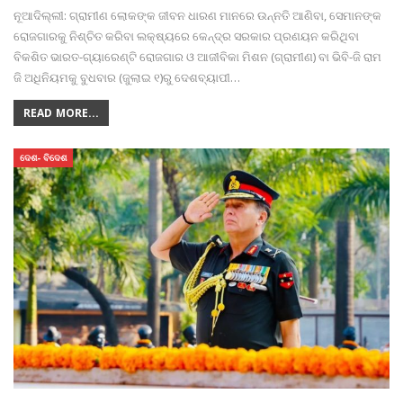
ନୂଆଦିଲ୍ଲୀ: ଗ୍ରାମୀଣ ଲୋକଙ୍କ ଜୀବନ ଧାରଣ ମାନରେ ଉନ୍ନତି ଆଣିବା, ସେମାନଙ୍କ
ରୋଜଗାରକୁ ନିଶ୍ଚିତ କରିବା ଲକ୍ଷ୍ୟରେ କେନ୍ଦ୍ର ସରକାର ପ୍ରଣୟନ କରିଥିବା
ବିକଶିତ ଭାରତ-ଗ୍ୟାରେଣ୍ଟି ରୋଜଗାର ଓ ଆଜୀବିକା ମିଶନ (ଗ୍ରାମୀଣ) ବା ଭିବି-ଜି ରାମ
ଜି ଅଧିନିୟମକୁ ବୁଧବାର (ଜୁଲାଇ ୧)ରୁ ଦେଶବ୍ୟାପୀ
…
READ MORE...
ଦେଶ- ବିଦେଶ