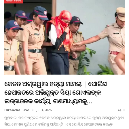
ଦେଶ- ବିଦେଶ
କେତନ ଅଗ୍ରୱାଲ ହତ୍ୟା ମାମଲା | ପୋଲିସ
ହେପାଜତରେ ଅଭିଯୁକ୍ତ ସିୟା ଗୋଏଲଙ୍କ
ଲଜ୍ଜାଜନକ କାର୍ଯ୍ୟ, ଗଣମାଧ୍ୟମକୁ…
Hiranchal Live
Jul 3, 2026
0
ମୁମ୍ବାଇ: ମହାରାଷ୍ଟ୍ରର କେତନ ଅଗ୍ରୱାଲ ହତ୍ୟା ମାମଲାରେ ମୁଖ୍ୟ ଅଭିଯୁକ୍ତ ଥିବା
ସିୟା ଗୋଏଲ ପୁଣିଥରେ ଚର୍ଚ୍ଚାକୁ ଆସିଛନ୍ତି । ସେ ପୋଲିସ ହେପାଜତରେ ତଦନ୍ତ