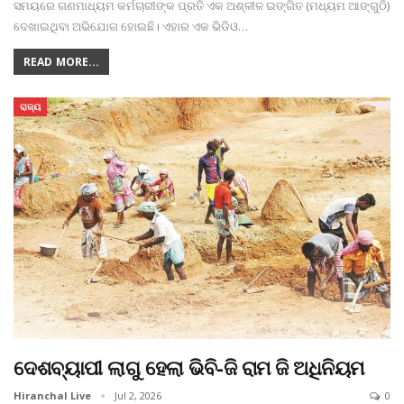
ସମୟରେ ଗଣମାଧ୍ୟମ କର୍ମଚାରୀଙ୍କ ପ୍ରତି ଏକ ଅଶ୍ଳୀଳ ଇଙ୍ଗିତ (ମଧ୍ୟମ ଆଙ୍ଗୁଠି)
ଦେଖାଇଥିବା ଅଭିଯୋଗ ହୋଇଛି। ଏହାର ଏକ ଭିଡିଓ
…
READ MORE...
ରାଜ୍ୟ
ଦେଶବ୍ୟାପୀ ଲାଗୁ ହେଲା ଭିବି-ଜି ରାମ ଜି ଅଧିନିୟମ
Hiranchal Live
Jul 2, 2026
0