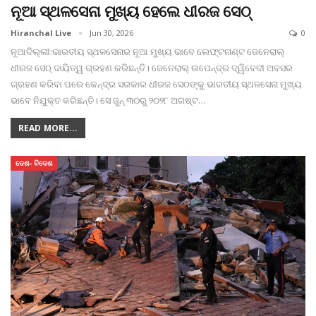
ନୂଆ ସ୍ଥଳସେନା ମୁଖ୍ୟ ହେଲେ ଧୀରଜ ସେଠ୍
Hiranchal Live
Jun 30, 2026
0
ନୂଆଦିଲ୍ଲୀ:ଭାରତୀୟ ସ୍ଥଳସେନାର ନୂଆ ମୁଖ୍ୟ ଭାବେ ଲେଫ୍ଟନାଣ୍ଟ ଜେନେରାଲ୍
ଧୀରଜ ସେଠ୍ ଦାୟିତ୍ୱ ଗ୍ରହଣ କରିଛନ୍ତି। ଜେନେରାଲ୍ ଉପେନ୍ଦ୍ର ଦ୍ୱିବେଦୀ ଅବସର
ଗ୍ରହଣ କରିବା ପରେ କେନ୍ଦ୍ର ସରକାର ଧୀରଜ ସେଠଙ୍କୁ ଭାରତୀୟ ସ୍ଥଳସେନା ମୁଖ୍ୟ
ଭାବେ ନିଯୁକ୍ତ କରିଛନ୍ତି। ସେ ଜୁନ୍ ୩୦ରୁ ୨୦୨୮ ଅଗଷ୍ଟ
…
READ MORE...
ଦେଶ- ବିଦେଶ