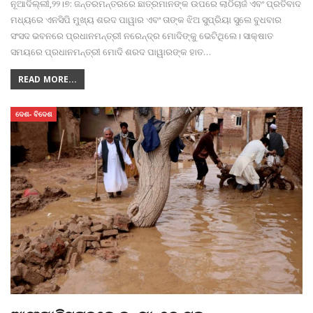
ନୂଆଦିଲ୍ଲୀ,୨୨।୭: ଜନ୍ତରମନ୍ତରରେ ଛାତ୍ରମାନଙ୍କ ଉପରେ ଲାଠିଚାର୍ଜ ଏବଂ ପ୍ରତିବାଦ
ମଧ୍ୟରେ ଏନସିପି ମୁଖ୍ୟ ଶରଦ ପାୱାର ଏବଂ ତାଙ୍କ ଝିଅ ସୁପ୍ରିୟା ସୁଲେ ବୁଧବାର
ସଂସଦ ଭବନରେ ପ୍ରଧାନମନ୍ତ୍ରୀ ନରେନ୍ଦ୍ର ମୋଦିଙ୍କୁ ଭେଟିଥିଲେ। ସାକ୍ଷାତ
ସମୟରେ ପ୍ରଧାନମନ୍ତ୍ରୀ ମୋଦି ଶରଦ ପାୱାରଙ୍କ ହାତ
…
READ MORE...
ଦେଶ- ବିଦେଶ