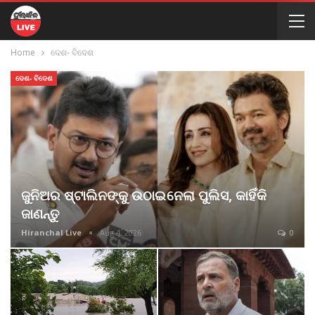
Home
ଦେଶ- ବିଦେଶ
ଦେଶ- ବିଦେଶ
ଜୁନିଅର ଷ୍ଟାଲିନଙ୍କୁ ଉଠାଇନେଲା ପୁଲିସ, କାହିଁକି
ଜାଣନ୍ତୁ
Hiranchal Live
Aug 4, 2026
0