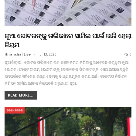
ନୂଆ ଭୋଟରଙ୍କୁ ତାଲିକାରେ ସାମିଲ ପାଇଁ ଜାରି ହେଲା
ନିୟମ
Hiranchal Live
Jul 13, 2026
0
ନୂଆଦିଲ୍ଲୀ : ଭୋଟର ତାଲିକାରେ ନାମ ପଞ୍ଜୀକରଣ କରିବାକୁ ଆବେଦନ କରୁଥିବା ନୂଆ​‌
ଭୋଟର (ଫାଷ୍ଟ ଟାଇମ୍ ଭୋଟର)ଙ୍କୁ ସେମାନଙ୍କ ପିତାମାତାଙ୍କ ଏସ୍‌ଆଇଆର ସ୍ଥିତି
ସମ୍ପର୍କରେ ସବିଶେଷ ତଥ୍ୟ ଦେବାକୁ ବାଧ୍ୟତାମୂଳକ କରାଯାଇଛି। ଭାରତୀୟ ନିର୍ବାଚନ
କମିସନ (ଇସିଆଇ)ଙ୍କ ନିଷ୍ପତ୍ତି ଅନୁଯାୟୀ ନୂଆ
…
READ MORE...
ଦେଶ- ବିଦେଶ