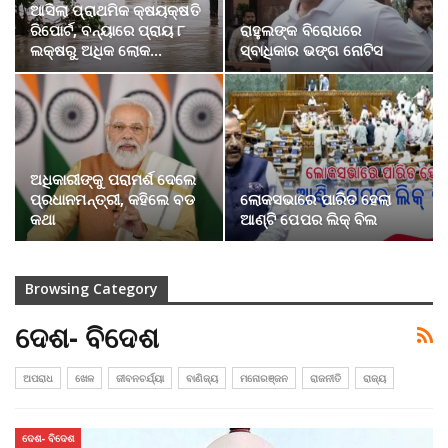
ଆସିଲା ପ୍ରାଥମିକ କ୍ଷୟକ୍ଷତି
ରିପୋର୍ଟ, ବନ୍ୟାରେ ପ୍ରାୟ ୮
ରାହୁଲଙ୍କ ବିରୋଧରେ
ଲକ୍ଷରୁ ଅଧିକ ଲୋକ…
ସ୍ବାଧିକାର ଭଙ୍ଗ ନୋଟିସ
ଅଧିକାରୀଙ୍କୁ ପରାମର୍ଶ ଦେଲେ
ପ୍ରଧାନମନ୍ତ୍ରୀ, କହିଲେ ବଡ
ଲୋକସଭାରେ ପାରିତ ହେଲା
କଥା
ଆଣ୍ଟି ପେପର ଲିକ୍ ବିଲ
Browsing Category
ଦେଶ- ବିଦେଶ
ଅପରାଧ
ଖେଳ
ଜୀବନଚର୍ଯ୍ୟା
ବାଣିଜ୍ୟ
ମନୋରଞ୍ଜନ
ରାଜନୀତି
ରାଜ୍ୟ
ଦେଶ- ବିଦେଶ