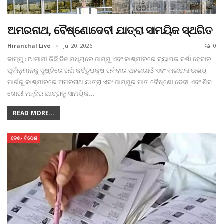
ଅମରନାଥ, ବୈଷ୍ଣୋଦେବୀ ଯାତ୍ରା ସାମୟିକ ସ୍ଥଗିତ
Hiranchal Live
Jul 20, 2026
0
ଜାମ୍ମୁ : ଆଗାମୀ କିଛି ଦିନ ମଧ୍ୟରେ ଜାମ୍ମୁ ଏବଂ କାଶ୍ମୀରରେ ବ୍ୟାପକ ବର୍ଷା ହେବାର
ପୂର୍ବାନୁମାନକୁ ଦୃଷ୍ଟିରେ ରଖି କର୍ତ୍ତୃପକ୍ଷ ରବିବାର ପହଲଗାଓଁ ଏବଂ ବାଲତାଲ ଉଭୟ
ମାର୍ଗରୁ କାଶ୍ମୀରରେ ଅମରନାଥ ଯାତ୍ରା ଏବଂ ଜାମ୍ମୁର ମାତା ବୈଷ୍ଣୋ ଦେବୀ ଏବଂ ଶିବ
ଖୋରୀ ମନ୍ଦିର ଯାତ୍ରାକୁ ସାମୟିକ
…
READ MORE...
ଦେଶ- ବିଦେଶ