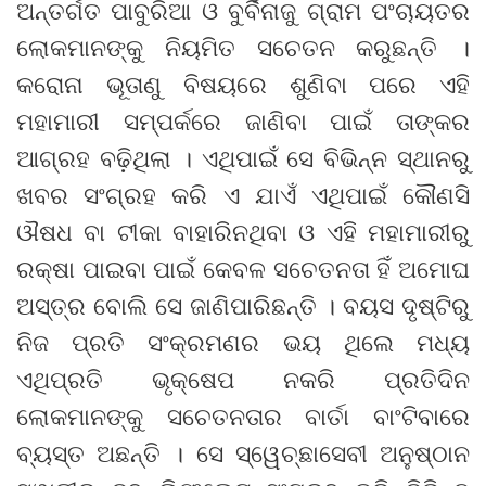
ଅନ୍ତର୍ଗତ ପାବୁରିଆ ଓ ବୁର୍ବିନାଜୁ ଗ୍ରାମ ପଂଚାୟତର
ଲୋକମାନଙ୍କୁ ନିୟମିତ ସଚେତନ କରୁଛନ୍ତି ।
କରୋନା ଭୂତାଣୁ ବିଷୟରେ ଶୁଣିବା ପରେ ଏହି
ମହାମାରୀ ସମ୍ପର୍କରେ ଜାଣିବା ପାଇଁ ତାଙ୍କର
ଆଗ୍ରହ ବଢ଼ିଥିଲା । ଏଥିପାଇଁ ସେ ବିଭିନ୍ନ ସ୍ଥାନରୁ
ଖବର ସଂଗ୍ରହ କରି ଏ ଯାଏଁ ଏଥିପାଇଁ କୌଣସି
ଔଷଧ ବା ଟୀକା ବାହାରିନଥିବା ଓ ଏହି ମହାମାରୀରୁ
ରକ୍ଷା ପାଇବା ପାଇଁ କେବଳ ସଚେତନତା ହିଁ ଅମୋଘ
ଅସ୍ତ୍ର ବୋଲି ସେ ଜାଣିପାରିଛନ୍ତି । ବୟସ ଦୃଷ୍ଟିରୁ
ନିଜ ପ୍ରତି ସଂକ୍ରମଣର ଭୟ ଥିଲେ ମଧ୍ୟ
ଏଥିପ୍ରତି ଭୃକ୍ଷେପ ନକରି ପ୍ରତିଦିନ
ଲୋକମାନଙ୍କୁ ସଚେତନତାର ବାର୍ତା ବାଂଟିବାରେ
ବ୍ୟସ୍ତ ଅଛନ୍ତି । ସେ ସ୍ୱେଚ୍ଛାସେବୀ ଅନୁଷ୍ଠାନ