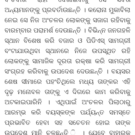
ଅନ୍ୟମାନଙ୍କୁ ପ୍ରବର୍ତାଉଛନ୍ତି । କରୋନା ମୁକାବିଲା
ନେଇ ସେ ନିଜ ଅଂଚଳର ଲୋକଙ୍କୁ ସଜାଗ ରହିବାକୁ
ବାରମ୍ବାର ପରାମର୍ଶ ଦେଉଛନ୍ତି । ବିଭିନ୍ନ ଜନଗହଳି
ସ୍ଥାନ ବିଶେଷ କରି ବଜାର ଓ ପିଡିଏସ୍ ସାମଗ୍ରୀ
ବଂଟାଯାଉଥିବା ସ୍ଥାନରେ ନିଜେ ଉପସ୍ଥିତ ରହି
ଲୋକଙ୍କୁ ସାମାଜିକ ଦୂରତା ରକ୍ଷା କରି ସାମଗ୍ରୀ
ସଂଗ୍ରହ କରିବାକୁ ଉପଦେଶ ଦେଉଛନ୍ତି । ବୟସର
ଶେଷ ସୀମାରେ ପହଂଚିଥିଲେ ମଧ୍ୟ ତାଙ୍କର ଏହି
ଦୃଢ଼ ମନୋବଳ ତାଙ୍କୁ ଏ ଦିଗରେ କାମ କରିବାକୁ
ଅଟକାଇପାରିନି । ଏଥିପାଇଁ ଅଂଚଳର ପିଲାଠାରୁ
ଆରମ୍ଭ କରି ବୟସ୍କଙ୍କ ପର୍ଯ୍ୟନ୍ତ ସମସ୍ତେ
ପ୍ରଭାବିତ ହେବା ସହ ସଚେତନ ହୋଇ ତାଙ୍କ
ଉପଦେଶ ମାନି ଚଳୁଛନ୍ତି ି । ଯେବେ ବାହାରକୁ