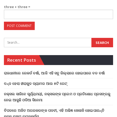
three + three =
Recent Posts
ରାଜଧାନୀରେ ରେକର୍ଡ ବର୍ଷା, ଆଜି ଏହି ସବୁ ଜିଲ୍ଲାରେ ହୋଇପାରେ ବଡ ବର୍ଷା
ବନ୍ଦ ହେଲା ହୀରାକୁଦ ଡ୍ୟାମର ଆଉ ୫ଟି ଗେଟ୍
ନକ୍ସଲ ସାଜିବେ ସୂର୍ଯ୍ୟମୟୀ, ନକ୍ସଲଙ୍କ ପ୍ରେମ ଓ ପ୍ରତିଶୋଧ ପ୍ରସଙ୍ଗକୁ
ନେଇ ଆସୁଛି ଓଡିଆ ସିନେମା
ବିପଦରେ ଅଜିତ ଅଗରକରଙ୍କ ପଦବୀ, ଏହି ଅଭିଜ୍ଞ ଖେଳାଳି ହୋଇପାରନ୍ତି
ନୂତନ ମୁଖ୍ୟ ଚୟନକର୍ତ୍ତା