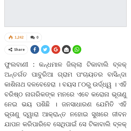
1,242
0
Share
ଫୁଲବାଣୀ : କନ୍ଧମାଳ ଜିଲ୍ଲା ଟିକାବାଲି ବ୍ଳକ୍
ଅନ୍ତର୍ଗତ ପାବୁରିଆ ଗ୍ରାମ ପଂଚାୟତର ବାସିନ୍ଦା
କାଶିନାଥ ଦଳବେହେରା । ବୟସ ୮୦ରୁ ଉର୍ଦ୍ଧ୍ୱ । ଏହି
ବରିଷ୍ଠ ନାଗରିକଙ୍କ ମନରେ ଏବେ କରୋନା ଭୂତାଣୁ
ନେଇ ଭୟ ପଶିଛି । ଜନସାଧାରଣ ଯେମିତି ଏହି
ଭୂତାଣୁ ଦ୍ୱାରା ଆକ୍ରାନ୍ତ ନହୋଇ ସୁଖରେ ଜୀବନ
ଯାପନ କରିପାରିବେ ସେଥିପାଇଁ ସେ ଟିକାବାଲି ବ୍ଳକ୍