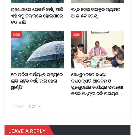
ରାଜଧାନୀରେ ରେକର୍ଡ ବର୍ଷା, ଆଜି
ବନ୍ଦ ହେଲା ହୀରାକୁଦ ଡ୍ୟାମର
ଏହି ସବୁ ଜିଲ୍ଲାରେ ହୋଇପାରେ
ଆଉ ୫ଟି ଗେଟ୍
ବଡ ବର୍ଷା
ରାଜ୍ୟ
ରାଜ୍ୟ
୧୦ ତାରିଖ ପର୍ଯ୍ୟନ୍ତ ରାଜ୍ୟରେ
କେନ୍ଦୁଝରରେ ବନ୍ୟା
ଲାଗି ରହିବ ବର୍ଷା, ଜାରି ହେଲା
କ୍ଷୟକ୍ଷତି ଆକଳନ ଓ
ୱାର୍ଣ୍ଣିଂ
ପୁନରୁଦ୍ଧାର କାର୍ଯ୍ୟର ସମୀକ୍ଷା
କଲେ ମନ୍ତ୍ରୀ ରବି ନାରାୟଣ…
PREV
NEXT
LEAVE A REPLY