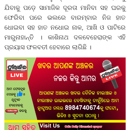
ଯିବାକୁ ପଡ଼େ ସାମାଜିକ ଦୂରତା ମାନିବା ସହ ଘରକୁ
ଫେରିବା ପରେ ଭଲରେ ବାରମ୍ବାର ନିଜ ହାତ
ଧୋଇବା ସହ ହାତ ନଧୋଇ ନାକ, ଆଖି ଓ ପାଟିରେ
ମାରୁନାହାନ୍ତି । କାଶିନାଥ ଦଳବେହେରାଙ୍କ ଏହି
ପ୍ରୟାସ ଫଳବତୀ ହେବାରେ ଲାଗିଛି ।