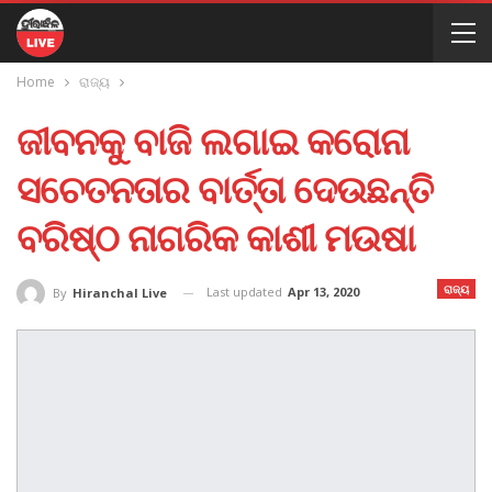
Home
ରାଜ୍ୟ
ଜୀବନକୁ ବାଜି ଲଗାଇ କରୋନା
ସଚେତନତାର ବାର୍ତ୍ତା ଦେଉଛନ୍ତି
ବରିଷ୍ଠ ନାଗରିକ କାଶୀ ମଉଷା
ରାଜ୍ୟ
Last updated
Apr 13, 2020
By
Hiranchal Live