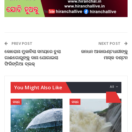
PREV POST
NEXT POST
କୋରୋନା ମୁକାବିଲା ସମୟରେ ବୁଲା
ଜନଧନ ଆକାଉଣ୍ଟଧାରୀଙ୍କୁ
ଗାଈଗୋରୁଙ୍କୁ ଦାନା ଯୋଗାଇଲା
ମାସ୍କ ବଣ୍ଟନ
ଫିରିଙ୍ଗିଆ ବ୍ଲକ୍
You Might Also Like
All
ରାଜ୍ୟ
ରାଜ୍ୟ