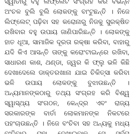
ସ୍ୱାତୀରୁ ବହୁ ଲିଫ୍‌ଲେଟ ସଂଗ୍ରହ କରି ବିଭିନ୍ନ
ଅଂଚଳ ବୁଲି ବୁଲି ଲୋକଙ୍କୁ ବାଂଟୁଛନ୍ତି । ନିଜେ
ଲିଫ୍‌ଲେଟ୍ ପଢ଼ିବା ସହ କରୋନାରୁ ନିଜକୁ ସୁରକ୍ଷିତ
ରଖିବାର ବହୁ ଉପାୟ ଜାଣିପାରିଛନ୍ତି । ଲୋକଙ୍କୁ
ହାତ ଧୂଆ, ସାମାଜିକ ଦୂରତା ରକ୍ଷା କରିବା, ବାହାରୁ
ଯଦି କିଏ ଆସନ୍ତି ତାଙ୍କୁ କରୋଂଟାଇନ୍‌ରେ ରଖିବା,
ସାଧାରଣ କାଶ, ଥଣ୍ଡା, ଜ୍ୱର କି ଫ୍ଲୁ ଭଳି କିଛି
ଦେଖାଦେଲେ ଡାକ୍ତରଖାନା ଯାଇ ଚିକିତ୍ସା କରିବା
ଭଳି ଉପାୟ ଲୋକଙ୍କୁ ବୁଝାଉଛନ୍ତି ।
ଅନ୍ୟମାନଙ୍କଠାରୁ ତଥ୍ୟ ସଂଗ୍ରହ କରି ବିଶ୍ୱ
ସ୍ୱାସ୍ଥ୍ୟ ସଂଗଠନ, କେନ୍ଦ୍ର ଏବଂ ରାଜ୍ୟ
ସରକାରଙ୍କ ବାର୍ତା ଲୋକମାନଙ୍କ ନିକଟରେ
ପହଂଚାଉଛନ୍ତି । ନିଜେ ବଂଚିବା ସହ ଅନ୍ୟକୁ ମଧ୍ୟ
ବଂଚିବାର ରାହା ଦେଖାଇବାକୁ ସେ ସର୍ବତା