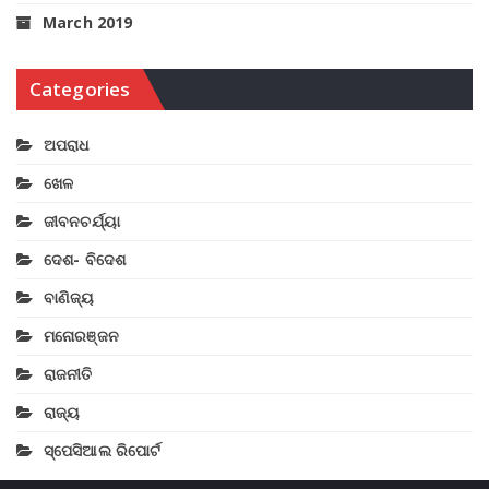
March 2019
Categories
ଅପରାଧ
ଖେଳ
ଜୀବନଚର୍ଯ୍ୟା
ଦେଶ- ବିଦେଶ
ବାଣିଜ୍ୟ
ମନୋରଞ୍ଜନ
ରାଜନୀତି
ରାଜ୍ୟ
ସ୍ପେସିଆଲ ରିପୋର୍ଟ