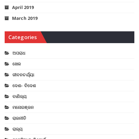
April 2019
March 2019
Categories
ଅପରାଧ
ଖେଳ
ଜୀବନଚର୍ଯ୍ୟା
ଦେଶ- ବିଦେଶ
ବାଣିଜ୍ୟ
ମନୋରଞ୍ଜନ
ରାଜନୀତି
ରାଜ୍ୟ