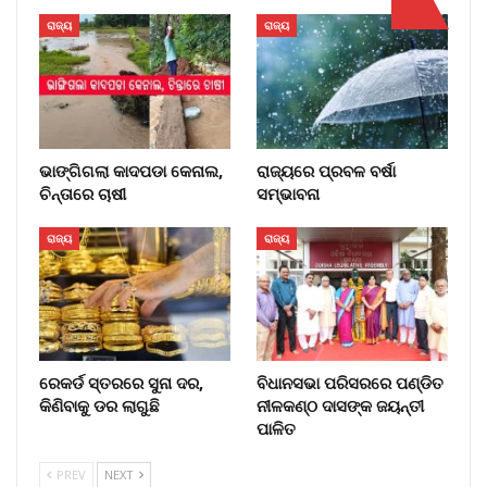
ରାଜ୍ୟ
ରାଜ୍ୟ
ଭାଙ୍ଗିଗଲା କାଦପଡା କେନାଲ,
ରାଜ୍ୟରେ ପ୍ରବଳ ବର୍ଷା
ଚିନ୍ତାରେ ଚାଷୀ
ସମ୍ଭାବନା
ରାଜ୍ୟ
ରାଜ୍ୟ
ରେକର୍ଡ ସ୍ତରରେ ସୁନା ଦର,
ବିଧାନସଭା ପରିସରରେ ପଣ୍ଡିତ
କିଣିବାକୁ ଡର ଲାଗୁଛି
ନୀଳକଣ୍ଠ ଦାସଙ୍କ ଜୟନ୍ତୀ
ପାଳିତ
PREV
NEXT