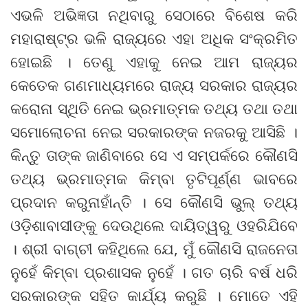
ଏଭଳି ଅଭିଜ୍ଞତା ନଥିବାରୁ ସେଠାରେ ବିଶେଷ କରି
ମହାରାଷ୍ଟ୍ର ଭଳି ରାଜ୍ୟରେ ଏହା ଅଧିକ ସଂକ୍ରମିତ
ହୋଇଛି । ତେଣୁ ଏହାକୁ ନେଇ ଆମ ରାଜ୍ୟର
କେତେକ ଗଣମାଧ୍ୟମରେ ରାଜ୍ୟ ସରକାର ରାଜ୍ୟର
କରୋନା ସ୍ଥିତି ନେଇ ଭ୍ରମାତ୍ମକ ତଥ୍ୟ ତଥା ତଥା
ସମାେଲୋଚନା ନେଇ ସରକାରଙ୍କ ନଜରକୁ ଆସିଛି ।
କିନ୍ତୁ ତାଙ୍କ ଜାଣିବାରେ ସେ ଏ ସମ୍ପର୍କରେ କୌଣସି
ତଥ୍ୟ ଭ୍ରମାତ୍ମକ କିମ୍ବା ତୃଟିପୂର୍ଣ୍ଣ ଭାବରେ
ପ୍ରଦାନ କରୁନାହାଁନ୍ତି । ସେ କୌଣସି ଭୁଲ୍ ତଥ୍ୟ
ଓଡ଼ିଶାବାସୀଙ୍କୁ ଦେଉଥିଲେ ଦାୟିତ୍ୱରୁ ଓହରିଯିବେ
। ଶ୍ରୀ ବାଗ୍‌ଚୀ କହିଥିଲେ ଯେ, ମୁଁ କୌଣସି ରାଜନେତା
ନୁହେଁ କିମ୍ବା ପ୍ରଶାସକ ନୁହେଁ । ଗତ ଚାରି ବର୍ଷ ଧରି
ସରକାରଙ୍କ ସହିତ କାର୍ଯ୍ୟ କରୁଛି । ମୋତେ ଏହି