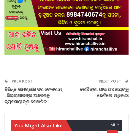
PREV POST
NEXT POST
ବିଭିନ୍ନ ସାମଗ୍ରୀର ଦର ବେଲଗାମ୍
ବଲାସିଙ୍ଗା ଯାଇ ଅସହାୟଙ୍କୁ
: ଜିଲ୍ଲାପାଳଙ୍କ ଆଦେଶକୁ
ଭେଟିଲେ ଅଧିକାରୀ
ବ୍ୟବସାୟୀଙ୍କ ବେଖାତିର
You Might Also Like
All