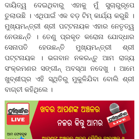
ଦାୟିତ୍ୱ ଦେଇଥିବାରୁ ଏହାକୁ ମୁଁ ସୁଚାରୁରୂପେ
ତୁଲାଉଛି । ଏଥିପାଇଁ ଏକ ବଡ଼ ଟିମ୍ କାର୍ଯ୍ୟ କରୁଛି ।
ମୁଖ୍ୟମନ୍ତ୍ରୀ ଶ୍ରୀ ପଟ୍ଟନାୟକ ଏହାର ନେତୃତ୍ୱ
ନେଉଛନ୍ତି । ତେଣୁ ପ୍ରକୃତ କରୋନା ଯୋଦ୍ଧାର
ସେନାପତି ହେଉଛନ୍ତି ମୁଖ୍ୟମନ୍ତ୍ରୀ ଶ୍ରୀ
ପଟ୍ଟନାୟକ । ଭଗବାନ ନକରନ୍ତୁ ଆମ ରାଜ୍ୟ
ସଂକ୍ରମଣର ସଙ୍ଗୀନ୍ ଅବସ୍ଥା ନଦେଖୁ । ଆମେ
ଖୁବ୍‌ଶୀଘ୍ର ଏହି ସ୍ଥିତିରୁ ମୁକୁଳିଯିବା ବୋଲି ଶ୍ରୀ
ବାଗ୍‌ଚୀ କହିଥିଲେ ।