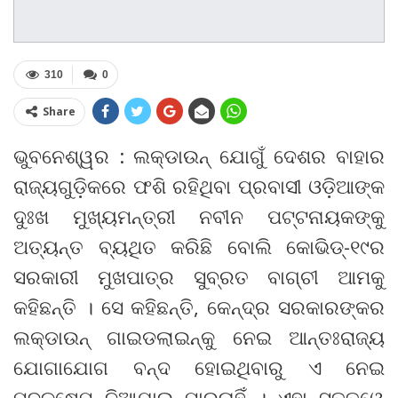
310
0
Share
ଭୁବନେଶ୍ୱର : ଲକ୍‌ଡାଉନ୍ ଯୋଗୁଁ ଦେଶର ବାହାର
ରାଜ୍ୟଗୁଡ଼ିକରେ ଫଶି ରହିଥିବା ପ୍ରବାସୀ ଓଡ଼ିଆଙ୍କ
ଦୁଃଖ ମୁଖ୍ୟମନ୍ତ୍ରୀ ନବୀନ ପଟ୍ଟନାୟକଙ୍କୁ
ଅତ୍ୟନ୍ତ ବ୍ୟଥିତ କରିଛି ବୋଲି କୋଭିଡ୍‌-୧୯ର
ସରକାରୀ ମୁଖପାତ୍ର ସୁବ୍ରତ ବାଗ୍‌ଚୀ ଆମକୁ
କହିଛନ୍ତି । ସେ କହିଛନ୍ତି, କେନ୍ଦ୍ର ସରକାରଙ୍କର
ଲକ୍‌ଡାଉନ୍ ଗାଇଡଲାଇନ୍‌କୁ ନେଇ ଆନ୍ତଃରାଜ୍ୟ
ଯୋଗାଯୋଗ ବନ୍ଦ ହୋଇଥିବାରୁ ଏ ନେଇ
ପଦକ୍ଷେପ ନିଆଯାଇ ପାରୁନାହିଁ । ଏହା ସତ୍ତ୍ୱେ