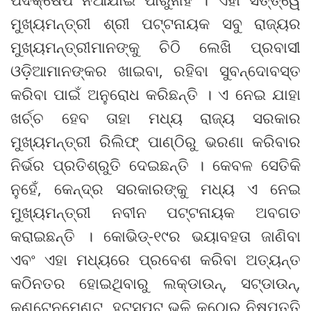
ମୁଖ୍ୟମନ୍ତ୍ରୀ ଶ୍ରୀ ପଟ୍ଟନାୟକ ସବୁ ରାଜ୍ୟର
ମୁଖ୍ୟମନ୍ତ୍ରୀମାନଙ୍କୁ ଚିଠି ଲେଖି ପ୍ରବାସୀ
ଓଡ଼ିଆମାନଙ୍କର ଖାଇବା, ରହିବା ସୁବନ୍ଦୋବସ୍ତ
କରିବା ପାଇଁ ଅନୁରୋଧ କରିଛନ୍ତି । ଏ ନେଇ ଯାହା
ଖର୍ଚ୍ଚ ହେବ ତାହା ମଧ୍ୟ ରାଜ୍ୟ ସରକାର
ମୁଖ୍ୟମନ୍ତ୍ରୀ ରିଲିଫ୍ ପାଣ୍ଠିରୁ ଭରଣା କରିବାର
ନିର୍ଭର ପ୍ରତିଶ୍ରୁତି ଦେଇଛନ୍ତି । କେବଳ ସେତିକି
ନୁହେଁ, କେନ୍ଦ୍ର ସରକାରଙ୍କୁ ମଧ୍ୟ ଏ ନେଇ
ମୁଖ୍ୟମନ୍ତ୍ରୀ ନବୀନ ପଟ୍ଟନାୟକ ଅବଗତ
କରାଇଛନ୍ତି । କୋଭିଡ୍‌-୧୯ର ଭୟାବହତା ଜାଣିବା
ଏବଂ ଏହା ମଧ୍ୟରେ ପ୍ରବେଶ କରିବା ଅତ୍ୟନ୍ତ
କଠିନତର ହୋଇଥିବାରୁ ଲକ୍‌ଡାଉନ୍‌, ସଟ୍‌ଡାଉନ୍‌,
କଣ୍ଟେନମେଣ୍ଟ, ହଟସ୍ପଟ୍ ଭଳି କଠୋର ନିଷ୍ପତ୍ତି