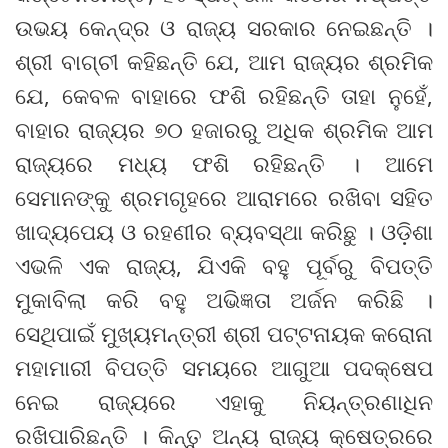
ଉଭୟ କେନ୍ଦ୍ର ଓ ରାଜ୍ୟ ସରକାର ନେଇଛନ୍ତି ।
ଶ୍ରୀ ବାଗ୍‌ଚୀ କହିଛନ୍ତି ଯେ, ଆମ ରାଜ୍ୟର ଶ୍ରମିକ
ଯେ, କେବଳ ବାହାରେ ଫଶି ରହିଛନ୍ତି ତାହା ନୁହେଁ,
ବାହାର ରାଜ୍ୟର ୭୦ ହଜାରରୁ ଅଧିକ ଶ୍ରମିକ ଆମ
ରାଜ୍ୟରେ ମଧ୍ୟ ଫଶି ରହିଛନ୍ତି । ଆମେ
ସେମାନଙ୍କୁ ଶ୍ରମଗୃହରେ ଆରାମରେ ରଖିବା ସହିତ
ଖାଦ୍ୟପେୟ ଓ ରହଣୀର ବ୍ୟବସ୍ଥା କରିଛୁ । ଓଡ଼ିଶା
ଏଭଳି ଏକ ରାଜ୍ୟ, ଯିଏକି ବହୁ ପୂର୍ବରୁ ବିପତ୍ତି
ମୁକାବିଲା କରି ବହୁ ଅଭିଜ୍ଞତା ଅର୍ଜନ କରିଛି ।
ସେଥିପାଇଁ ମୁଖ୍ୟମନ୍ତ୍ରୀ ଶ୍ରୀ ପଟ୍ଟନାୟକ କରୋନା
ମହାମାରୀ ବିପତ୍ତି ସମୟରେ ଆଗୁଆ ପଦକ୍ଷେପ
ନେଇ ରାଜ୍ୟରେ ଏହାକୁ ନିୟନ୍ତ୍ରଣାଧିନ
ରଖିପାରିଛନ୍ତି । କିନ୍ତୁ ଅନ୍ୟ ରାଜ୍ୟ କ୍ଷେତ୍ରରେ