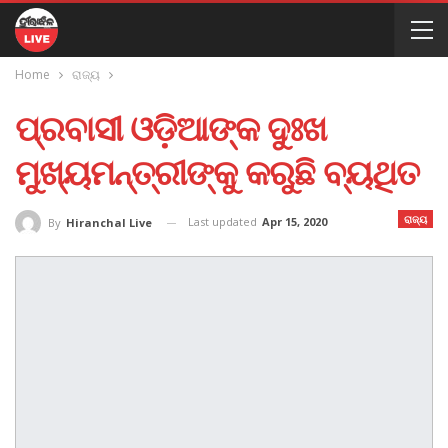
Home
ରାଜ୍ୟ
ପ୍ରବାସୀ ଓଡ଼ିଆଙ୍କ ଦୁଃଖ
ମୁଖ୍ୟମନ୍ତ୍ରୀଙ୍କୁ କରୁଛି ବ୍ୟଥିତ
ରାଜ୍ୟ
Last updated
Apr 15, 2020
By
Hiranchal Live