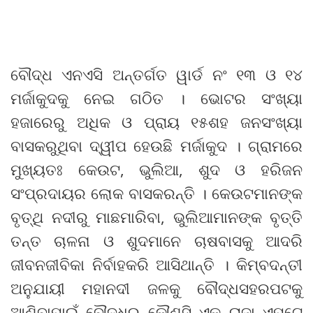
ବୌଦ୍ଧ ଏନଏସି ଅନ୍ତର୍ଗତ ୱାର୍ଡ ନଂ ୧୩ ଓ ୧୪
ମର୍ଜାକୁଦକୁ ନେଇ ଗଠିତ । ଭୋଟର ସଂଖ୍ୟା
ହଜାରେରୁ ଅଧିକ ଓ ପ୍ରାୟ ୧୫ଶହ ଜନସଂଖ୍ୟା
ବାସକରୁଥିବା ଦ୍ୱୀପ ହେଉଛି ମର୍ଜାକୁଦ । ଗ୍ରାମରେ
ମୁଖ୍ୟତଃ କେଉଟ, ଭୁଲିଆ, ଶୁଦ ଓ ହରିଜନ
ସଂପ୍ରଦାୟର ଲୋକ ବାସକରନ୍ତି । କେଉଟମାନଙ୍କ
ବୃତ୍ଥି ନଦୀରୁ ମାଛମାରିବା, ଭୁଲିଆମାନଙ୍କ ବୃତ୍ତି
ତନ୍ତ ଚାଳନା ଓ ଶୁଦମାନେ ଚାଷବାସକୁ ଆଦରି
ଜୀବନଜୀବିକା ନିର୍ବାହକରି ଆସିଥାନ୍ତି । କିମ୍ବଦନ୍ତୀ
ଅନୁଯାୟୀ ମହାନଦୀ ଜଳକୁ ବୌଦ୍ଧସହରପଟକୁ
ଆଣିବାପାଇଁ ବୌଦ୍ଧର କୌଣସି ଏକ ରାଜା ଏପଟେ