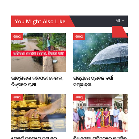
You Might Also Like
All
ରାଜ୍ୟ
ରାଜ୍ୟ
ଭାଙ୍ଗିଗଲା କାଦପଡା କେନାଲ,
ରାଜ୍ୟରେ ପ୍ରବଳ ବର୍ଷା
ଚିନ୍ତାରେ ଚାଷୀ
ସମ୍ଭାବନା
ରାଜ୍ୟ
ରାଜ୍ୟ
ରେକର୍ଡ ସ୍ତରରେ ସୁନା ଦର,
ବିଧାନସଭା ପରିସରରେ ପଣ୍ଡିତ