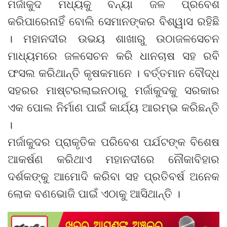
ମର୍ଜାକୁଦ ମଧ୍ୟକୁ ବନ୍ୟା ଜଳ ପ୍ରବେଶ
କରିପାରେନାହିଁ ବୋଲି ସେମାନଙ୍କର ବିଶ୍ୱାସ ରହିଛି
। ମହାନଦୀର ଉଭୟ ଶାଖାରୁ ଉଠାଜଳସେଚନ
ମାଧ୍ୟମରେ ଜଳସେଚନ କରି ଧାନଚାଷ ସହ ରବି
ଫସଲ କରିଥାନ୍ତି କୃଷକମାନେ । ବର୍ତ୍ତମାନ ବୌଦ୍ଧ
ସହରର ମାଷ୍ଟରଲାଇନଠାରୁ ମର୍ଜାକୁଦକୁ ସରକାର
ଏକ ପୋଲ ନିର୍ମାଣ ପାଇଁ କାର୍ଯ୍ୟ ଆରମ୍ଭ କରିଛନ୍ତି
।
ମର୍ଜାକୁଦର ପ୍ରାକୃତିକ ପରିବେଶ ପର୍ଯଟଙ୍କ ବିଶେଷ
ଆକର୍ଷଣ କରିଥାଏ ମହାନଦୀରେ ନୌକାବିହାର
ଦର୍ଶକଙ୍କୁ ଆମୋଦି କରିବା ସହ ପ୍ରତିବର୍ଷ ଅନେକ
ଲୋକ ବଣଭୋଜି ପାଇଁ ଏଠାକୁ ଆସିଥାନ୍ତି ।