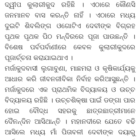
ଦ୍ୱୀପ କୁଲାରୀକୁଦ ରହିଛି । ଏଠାରେ କୌଣସି
ଜନମାନବ ବାସ କରନ୍ତି ନାହିଁ । ଏଠାରେ ମଧ୍ୟ
ଦୁଇଟି ଶିବଲିଙ୍ଗ ଓଗୋଟିଏ ଦେବୀଙ୍କ ବିଗ୍ରହ
ପୃଥକ ପୃଥକ ପିଠ ମନ୍ଦିରରେ ପୂଜା ପାଉଛନ୍ତି ।
ବିଶେଷ ପର୍ବପର୍ବାଣୀରେ କେବଳ କୁଲାରୀକୁଦରେ
ପୂଜାର୍ଚ୍ଚନା କରାଯାଇଥାଏ ।
ମର୍ଜାକୁଦବାସୀ ଲୁଗାବୁଣା, ମାଛମରା ଓ କୃଷିକାର୍ଯ୍ୟକୁ
ଆଧାର କରି ଜୀବନଜୀବିକା ନିର୍ବାହ କରିଆସୁଛନ୍ତି ।
ମର୍ଜାକୁଦରେ ଏକ ପ୍ରାଥମିକ ବିଦ୍ୟାଳୟ ଓ ଉଚ୍ଚ
ବିଦ୍ୟାଳୟ ରହିଛି । ଉଚ୍ଚଶିକ୍ଷା ପାଇଁ ଡଙ୍ଗା ପାର
ହୋଇ ବୌଦ୍ଧ ସହରକୁ ଛାତ୍ରଛାତ୍ରୀମାନେ
ଦୈନନ୍ଦିନ ଆସିଥାନ୍ତି । ମହାନଦୀରେ ଯେତେ ବଢି
ଆସିଲେ ମଧ୍ୟ ମାଁ ପିତାବଳୀ ଦେବୀଙ୍କ ଦୟାରୁ