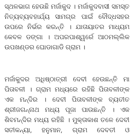
ସ୍ଥଳଭାଗ ହେଉଛି ମର୍ଜାକୁଦ । ମର୍ଜାକୁଦବାସୀ ସମସ୍ତ
ନିତ୍ୟବ୍ୟବହାର୍ଯ୍ୟ ସାମଗ୍ର ପାଇଁ ବୌଦ୍ଧସହର
ଉପରେ ନିର୍ଭର କରନ୍ତି । ଯାତାୟାତର ମାଧ୍ୟମ
କେବଳ ଡଙ୍ଗା । ଅପରପାଶ୍ୱର୍ରେ ଆଠମଲ୍ଲିକ
ଉପଖଣ୍ଡର ଘୋଡାଗାଡି ଗ୍ରାମ ।
ମର୍ଜାକୁଦର ଅଧିଷ୍ଠାତ୍ରୀ ଦେବୀ ହେଉଛନ୍ତି ମା
ପିତାବଳୀ । ଗ୍ରାମ ମଧ୍ୟରେ ରହିଛି ପିତାବଳୀଙ୍କ
ଏକ ମନ୍ଦିର । ଦେବୀ ପିତାବଳୀଙ୍କ ବ୍ୟତୀତ
ଶ୍ରୀଜଗନ୍ନାଥ ମଧ୍ୟ ପୂଜା ପାଉଛନ୍ତି । ଏକ
ଶିବମନ୍ଦିର ମଧ୍ୟ ରହିଛି । ମୁକ୍ତାକାଶ ତଳେ ଦେବୀ
ସତୀକନ୍ୟା, ହନୁମାନ, ଗ୍ରାମ ଦେବତୀ ଓ