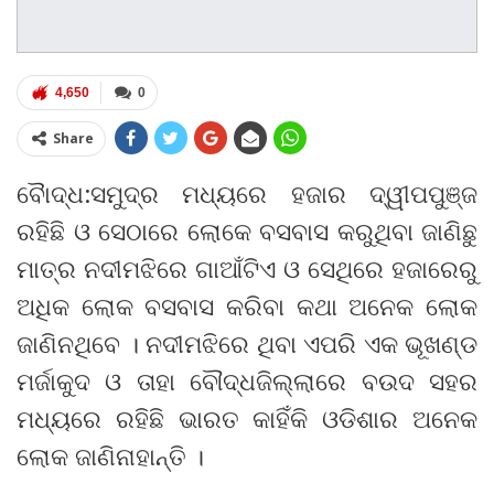
4,650
0
Share
ବୈାଦ୍ଧ:ସମୁଦ୍ର ମଧ୍ୟରେ ହଜାର ଦ୍ୱୀପପୁଞ୍ଜ
ରହିଛି ଓ ସେଠାରେ ଲୋକେ ବସବାସ କରୁଥିବା ଜାଣିଛୁ
ମାତ୍ର ନଦୀମଝିରେ ଗାଆଁଟିଏ ଓ ସେଥିରେ ହଜାରେରୁ
ଅଧିକ ଲୋକ ବସବାସ କରିବା କଥା ଅନେକ ଲୋକ
ଜାଣିନଥିବେ । ନଦୀମଝିରେ ଥିବା ଏପରି ଏକ ଭୂଖଣ୍ଡ
ମର୍ଜାକୁଦ ଓ ତାହା ବୌଦ୍ଧଜିଲ୍ଲାରେ ବଉଦ ସହର
ମଧ୍ୟରେ ରହିଛି ଭାରତ କାହିଁକି ଓଡିଶାର ଅନେକ
ଲୋକ ଜାଣିନାହାନ୍ତି ।