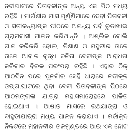
ନଦୀଘାଟରେ ପିତାବଳୀଙ୍କ ଅନ୍ୟ ଏକ ପିଠ ମଧ୍ୟ
ରହିଛି । ମାର୍ଗଶୀର ମାସ ପୂର୍ଣ୍ଣିମାରେ ଦେବୀ ପିତାବଳୀ
ଓ ସତୀକନ୍ୟାଙ୍କ ପୀଠରେ ଅନନ୍ୟ ପର୍ବ ଚୁଡାଖାଇ
ଗ୍ରାମବାସୀ ପାଳନ କରିଥାନ୍ତି । ଅଶ୍ଲିଳ ବୋଲି
ଗାନ କରିକରି ଢୋଲ, ନିଶାଣ ଓ ମହୁରୀର ତାଳେ
ତାଳେ ଆବାଳ ବୃଦ୍ଧ ବନିତା ଦେବୀଙ୍କ ଆରାଧନା
କରିବାର ବିରଳ ପରଂପରା ରହିଛି । ଏହାର ଠିକ୍
ଆଠଦିନ ପରେ ପୁନର୍ବାର ସେହି ଧାରାରେ ନଦୀକୂଳ
ଡଙ୍ଗାଘାଟରେ ଥିବା ଦେବୀ ପିତାବଳୀଙ୍କ ପିଠରେ
ଆଠମଙ୍ଗଳା ଯାତ୍ରା ମହାସମାରୋହରେ ପାଳିତ
ହୋଇଥାଏ । ଆଷାଢ ମାସରେ ରଥଯାତ୍ରା ଓ
ବାହୁଡାଯାତ୍ରା ମଧ୍ୟ ପାଳନ କରାଯାଏ । ମର୍ଜାକୁଦ
ନିକଟରେ ମହାନଦୀର ତଳମୁଣ୍ଡରେ ଆଉ ଏକ ଛୋଟ