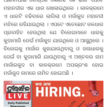
ମହାନଦୀର ଏକ ଧାର ଖୋଳାଇଥିଲେ । କାଳକ୍ରମେ
ଏ ଧାରଟି ବଢିବାରେ ଲାଗିଲା ଓ ମର୍ଜାକୁଦ ମହାନଦୀ
ମଝିରେ ରହିଯାଇଥିଲା । ଏପଟେ ଏତେଛୋଟ ଜଳଧାର
ପ୍ରବାହିତ ହେଉଥିଲା ଯେ ବିଲେଇମାନେ ଧାରକୁ
କୁଦାମାରି ଡେଇଁ ମର୍ଜାକୁଦ ଯାଉଥିଲେ ଓ ଆସୁଥିଲେ ।
ବିଲେଇକୁ ମାର୍ଜାର କୁହାଯାଉଥିବାରୁ ଓ ଜଳାଧାରକୁ
ଡେଇଁ ବା କୁଦାମାରି ଯାଉଥିବାରୁ ଏ ଅଞ୍ଚଳର ନାମ
ମାର୍ଜାରକୁଦ ବା କାଳକ୍ରମେ ଅପଭ୍ରଂଶ ହୋଇ
ମର୍ଜାକୁଦ ନାମରେ ନାମିତ ହୋଇଅଛି ।