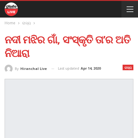
Home
ରାଜ୍ୟ
ନଦୀ ମଝିର ଗାଁ, ସଂସ୍କୃତି ତା’ର ଅତି
ନିଆରା
ରାଜ୍ୟ
Last updated
Apr 14, 2020
By
Hiranchal Live