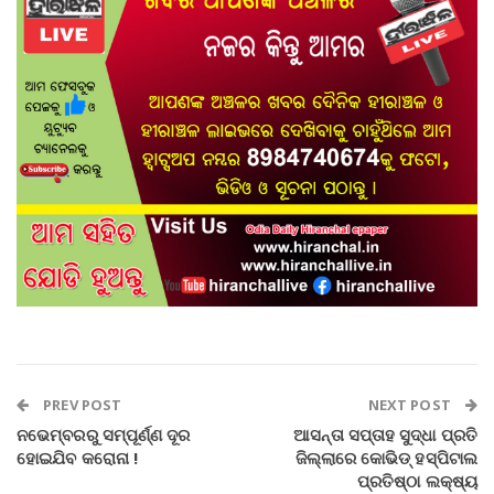
PREV POST
NEXT POST
ନଭେମ୍ବରରୁ ସମ୍ପୂର୍ଣ୍ଣ ଦୂର
ଆସନ୍ତା ସପ୍ତାହ ସୁଦ୍ଧା ପ୍ରତି
ହୋଇଯିବ କରୋନା !
ଜିଲ୍ଲାରେ କୋଭିଡ୍ ହସ୍ପିଟାଲ
ପ୍ରତିଷ୍ଠା ଲକ୍ଷ୍ୟ