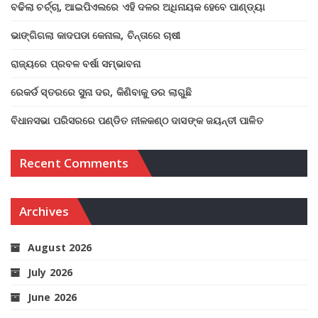
ବଢିଲା ଚର୍ଚ୍ଚା, ଆଇପିଏଲରେ ଏହି ଦଳର ଅଧିନାୟକ ହେବେ ପାଣ୍ଡ୍ୟା
ଭାଙ୍ଗିଗଲା କାଦପଡା କେନାଲ, ଚିନ୍ତାରେ ଚାଷୀ
ରାଜ୍ୟରେ ପ୍ରବଳ ବର୍ଷା ସମ୍ଭାବନା
ରେକର୍ଡ ସ୍ତରରେ ସୁନା ଦର, କିଣିବାକୁ ଡର ଲାଗୁଛି
ବିଧାନସଭା ପରିସରରେ ପଣ୍ଡିତ ନୀଳକଣ୍ଠ ଦାସଙ୍କ ଜୟନ୍ତୀ ପାଳିତ
Recent Comments
Archives
August 2026
July 2026
June 2026