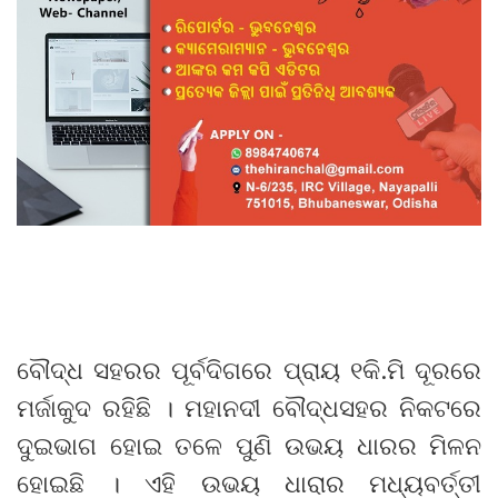
ବୌଦ୍ଧ ସହରର ପୂର୍ବଦିଗରେ ପ୍ରାୟ ୧କି.ମି ଦୂରରେ
ମର୍ଜାକୁଦ ରହିଛି । ମହାନଦୀ ବୌଦ୍ଧସହର ନିକଟରେ
ଦୁଇଭାଗ ହୋଇ ତଳେ ପୁଣି ଉଭୟ ଧାରର ମିଳନ
ହୋଇଛି । ଏହି ଉଭୟ ଧାରାର ମଧ୍ୟବର୍ତ୍ତୀ