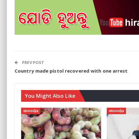
PREV POST
Country made pistol recovered with one arrest
You Might Also Like
ଜୀବନଚର୍ଯ୍ୟା
ଜୀବନଚର୍ଯ୍ୟା