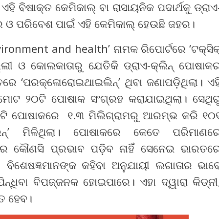
ହି ବିଷାକ୍ତ କେମିକାଲ୍ ବା ରାସାୟନିକ ପଦାର୍ଥକୁ ଡ୍ରାଏ
ର ଓ ପରିବେଶ ପାଇଁ ଏହି କେମିକାଲ୍ ହେଉଛି ଜହର।
ronment and health’ ନାମକ ରିପୋର୍ଟରେ ‘ଟକ୍ସିକ
ଲ୍ଲୀ ଓ କୋଲକାତାରୁ ଯେତିକି ଡ୍ରାଏ-କ୍ଲିନ୍ ପୋଷାକ
ରେ ‘ପରକ୍ଳୋରୋଇଥାଇଲିନ୍‌’ ଥିବା ଜଣାପଡ଼ିଥିଲା। ଏହ
ୁ ମୋଟ ୨୦ଟି ପୋଷାକ ସଂଗ୍ରହ କରାଯାଇଥିଲା। ସେଥିର
ି ୧୫ଟି ପୋଷାକରେ ୧.୩ ମିଲିଗ୍ରାମରୁ ଆରମ୍ଭ କରି ୧୦
ଲିନ୍‌’ ମିଳିଥିଲା। ପୋଷାକରେ କେତେ ପରିମାଣର
େ କୌଣସି ପ୍ରଭାବ ପଡ଼ିବ ନାହିଁ ସେନେଇ ଭାରତର
। ବିଶେଷଜ୍ଞମାନଙ୍କ କହିବା ଅନୁଯାୟୀ ଲଗାତାର ଭାବ
ିନ୍ଧିବା ବିପଜ୍ଜନକ ହୋଇପାରେ। ଏହା ଦ୍ୱାରା କିଡ୍‌ନୀ
ିତ ହେବ।