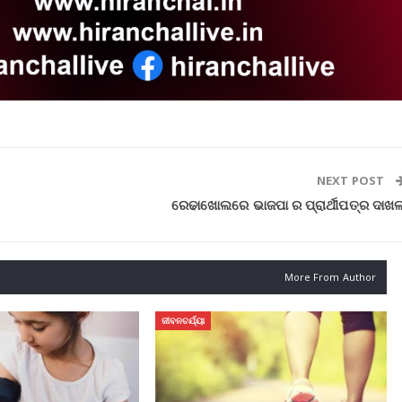
NEXT POST
ରେଢାଖୋଲରେ ଭାଜପା ର ପ୍ରାର୍ଥୀପତ୍ର ଦାଖ
More From Author
ଜୀବନଚର୍ଯ୍ୟା