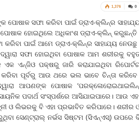
1,376
0
କ ପୋଷାକ ସଫା କରିବା ପାଇଁ ଡ୍ରାଏ-କ୍ଲିନ୍‌ର ସାହାଯ୍
ୀ ପୋଷାକ ହୋଇଥିଲେ ଅଧିକାଂଶ ଡ୍ରାଏ-କ୍ଲିନ୍ କରୁଛନ୍ତି
କରିବା ପାଇଁ ଆମେ ଡ୍ରାଏ-କ୍ଲିନ୍‌ର ସାହାଯ୍ୟ ନେଉଛୁ
ିନ୍‌ ଦ୍ୱାରା ସଫା ହୋଇଥିବା ପୋଷାକ ଆମ ଶରୀରକୁ ବହୁ
କ ଏକ ଏନ୍‌ଜିଓ ପକ୍ଷରୁ ଜାରି କରାଯାଇଥିବା ରିପୋର୍ଟ
 କରିବା ପୂର୍ବରୁ ଆଉ ଥରେ ଭଲ ଭାବେ ଚିନ୍ତା କରିବେ
୍ ଦ୍ୱାରା ଆପଣଙ୍କ ପୋଷାକ ‘ପରକ୍ଳୋରୋଇଥାଇଲିନ୍‌
ସାୟନିକ ପଦାର୍ଥ ସଂସ୍ପର୍ଶରେ ଆସିଯାଇପାରେ। ଆଉ ଏହ
ନୀ ଓ ଲିଭରକୁ ବି ଏହା ପ୍ରଭାବିତ କରିପାରେ। ଶରୀର 
ିବା ସେଣ୍ଟ୍ରାଲ୍ ନର୍ଭସ ସିଷ୍ଟମ (ସିଏନ୍‌ଏସ୍‌) ଉପରେ ବ