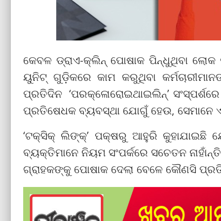
କେବଳ ଡ୍ରାଏ-କ୍ଲିନ୍ ପୋଷାକ ପିନ୍ଧୁଥିବା ଲୋକ ନୁ
ୟୁନିଟ୍ ଗୁଡ଼ିକରେ କାମ କରୁଥିବା କର୍ମଚାରୀମ
ପ୍ରତିଦିନ ‘ପରକ୍ଳୋରୋଇଥାଇଲିନ୍‌’ ସଂସ୍ପର୍ଶ
ପ୍ରତିଷେଧକ ବ୍ୟବସ୍ଥା ଯୋଗୁଁ ହେଉ, ସେମାନେ ଏହ
‘ଟକ୍ସିକ୍ ଲିଙ୍କ୍’ ପକ୍ଷରୁ ଆହୁରି କୁହାଯାଇଛି
ବ୍ୟକ୍ତିମାନେ ନିୟମ ସଂପର୍କରେ ସଚେତନ ନାହାଁନ୍ତ
ଗ୍ରାହକଙ୍କୁ ପୋଷାକ ଦେଲା ବେଳେ କୌଣସି ପ୍ରତି