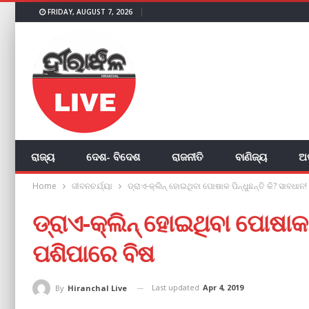
FRIDAY, AUGUST 7, 2026
ରାଜ୍ୟ
ଦେଶ- ବିଦେଶ
ରାଜନୀତି
ବାଣିଜ୍ୟ
ଅ
Home
ଜୀବନଚର୍ଯ୍ୟା
ଡ୍ରାଏ-କ୍ଲିନ୍ ହୋଇଥିବା ପୋଷାକ ପିନ୍ଧୁଛନ୍ତି କି? ସାବଧାନ
ଡ୍ରାଏ-କ୍ଲିନ୍ ହୋଇଥିବା ପୋଷାକ ପ
ପଶିପାରେ ବିଷ
Last updated
Apr 4, 2019
By
Hiranchal Live