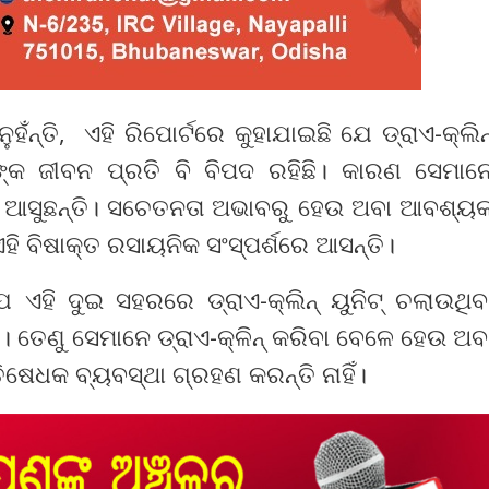
ହଁନ୍ତି, ଏହି ରିପୋର୍ଟରେ କୁହାଯାଇଛି ଯେ ଡ୍ରାଏ-କ୍ଲିନ
ାନଙ୍କ ଜୀବନ ପ୍ରତି ବି ବିପଦ ରହିଛି। କାରଣ ସେମାନ
ରେ ଆସୁଛନ୍ତି। ସଚେତନତା ଅଭାବରୁ ହେଉ ଅବା ଆବଶ୍ୟ
ି ବିଷାକ୍ତ ରସାୟନିକ ସଂସ୍ପର୍ଶରେ ଆସନ୍ତି।
 ଯେ ଏହି ଦୁଇ ସହରରେ ଡ୍ରାଏ-କ୍ଲିନ୍ ୟୁନିଟ୍ ଚଲାଉଥିବ
ି। ତେଣୁ ସେମାନେ ଡ୍ରାଏ-କ୍ଳିନ୍ କରିବା ବେଳେ ହେଉ ଅବ
ଷେଧକ ବ୍ୟବସ୍ଥା ଗ୍ରହଣ କରନ୍ତି ନାହିଁ।