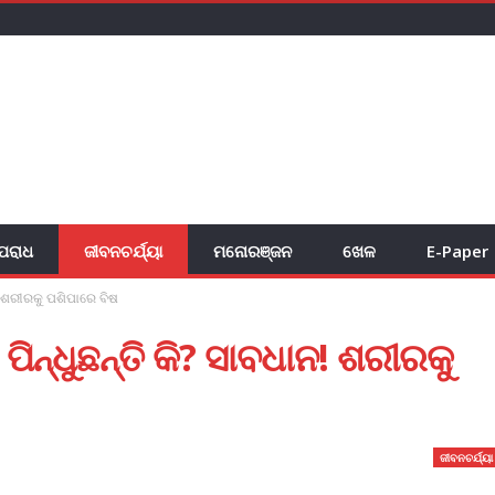
ପରାଧ
ଜୀବନଚର୍ଯ୍ୟା
ମନୋରଞ୍ଜନ
ଖେଳ
E-Paper
! ଶରୀରକୁ ପଶିପାରେ ବିଷ
ିନ୍ଧୁଛନ୍ତି କି? ସାବଧାନ! ଶରୀରକୁ
ଜୀବନଚର୍ଯ୍ୟା