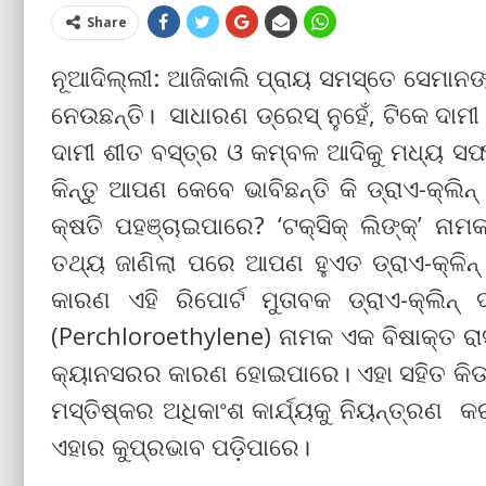
Share
ନୂଆଦିଲ୍ଲୀ: ଆଜିକାଲି ପ୍ରାୟ ସମସ୍ତେ ସେମାନଙ୍
ନେଉଛନ୍ତି। ସାଧାରଣ ଡ୍ରେସ୍ ନୁହେଁ, ଟିକେ ଦାମ
ଦାମୀ ଶୀତ ବସ୍ତ୍ର ଓ କମ୍ବଳ ଆଦିକୁ ମଧ୍ୟ ସଫା 
କିନ୍ତୁ ଆପଣ କେବେ ଭାବିଛନ୍ତି କି ଡ୍ରାଏ-କ୍ଲ
କ୍ଷତି ପହଞ୍ଚାଇପାରେ? ‘ଟକ୍ସିକ୍ ଲିଙ୍କ୍’ ନାମ
ତଥ୍ୟ ଜାଣିଲା ପରେ ଆପଣ ହୁଏତ ଡ୍ରାଏ-କ୍ଳିନ୍‌
କାରଣ ଏହି ରିପୋର୍ଟ ମୁତାବକ ଡ୍ରାଏ-କ୍ଲିନ
(Perchloroethylene) ନାମକ ଏକ ବିଷାକ୍ତ ରା
କ୍ୟାନସରର କାରଣ ହୋଇପାରେ। ଏହା ସହିତ କିଡ୍‌
ମସ୍ତିଷ୍କର ଅଧିକାଂଶ କାର୍ଯ୍ୟକୁ ନିୟନ୍ତ୍ରଣ କରୁଥ
ଏହାର କୁପ୍ରଭାବ ପଡ଼ିପାରେ।