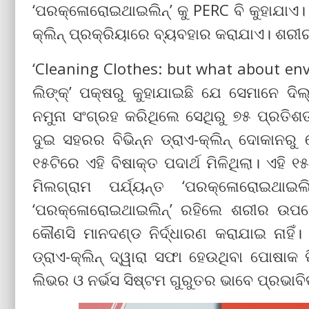
‘ପରକ୍ଳୋରୋଇଥାଇଲିନ୍‌’ କୁ PERC ବି କୁହାଯାଏ। ଏ
କ୍ଲିନ୍ ପ୍ରକ୍ରିୟାରେ ବ୍ୟବହାର କରାଯାଏ। ଶରୀ
‘Cleaning Clothes: but what about envi
ଲିଙ୍କ୍’ ପକ୍ଷରୁ କୁହାଯାଇଛି ଯେ ସେମାନେ ଦି
ନମୁନା ସଂଗ୍ରହ କରିଥିଲେ ସେଥିରୁ ୭୫ ପ୍ରତିଶତ
ଦୁଇ ସହରର ବିଭିନ୍ନ ଡ୍ରାଏ-କ୍ଲିନ୍ ଦୋକାନର
୧୫ଟିରେ ଏହି ବିଷାକ୍ତ ପଦାର୍ଥ ମିଳିଥିଲା। ଏହ
ମିଲଗ୍ରାମ ପର୍ଯ୍ୟନ୍ତ ‘ପରକ୍ଳୋରୋଇଥାଇ
‘ପରକ୍ଳୋରୋଇଥାଇଲିନ୍‌’ ରହିଲେ ଶରୀର ଉପର
କୌଣସି ମାନଦଣ୍ଡ ନିର୍ଦ୍ଧାରଣ କରାଯାଇ ନାହିଁ
ଡ୍ରାଏ-କ୍ଲିନ୍ ଦ୍ୱାରା ସଫା ହେଉଥିବା ପୋଷାକ ପ
ଲିଭର ଓ ନର୍ଭସ ସିଷ୍ଟମ ଗୁରୁତର ଭାବେ ପ୍ରଭାବ