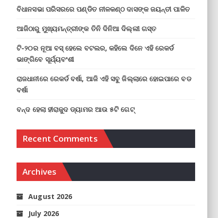
ବିଧାନସଭା ପରିସରରେ ପଣ୍ଡିତ ନୀଳକଣ୍ଠ ଦାସଙ୍କ ଜୟନ୍ତୀ ପାଳିତ
ଆଜିଠାରୁ ମୁଖ୍ୟମନ୍ତ୍ରୀଙ୍କ ତିନି ଦିନିଆ ଦିଲ୍ଲୀ ଗସ୍ତ
ଟି-୨୦ର ନୂଆ ବସ୍ ହେଲେ ବଟଲର, କହିଲେ ଦିନେ ଏହି ରେକର୍ଡ
ଭାଙ୍ଗିବେ ସୂର୍ଯ୍ୟବଂଶୀ
ରାଜଧାନୀରେ ରେକର୍ଡ ବର୍ଷା, ଆଜି ଏହି ସବୁ ଜିଲ୍ଲାରେ ହୋଇପାରେ ବଡ
ବର୍ଷା
ବନ୍ଦ ହେଲା ହୀରାକୁଦ ଡ୍ୟାମର ଆଉ ୫ଟି ଗେଟ୍
Recent Comments
Archives
August 2026
July 2026