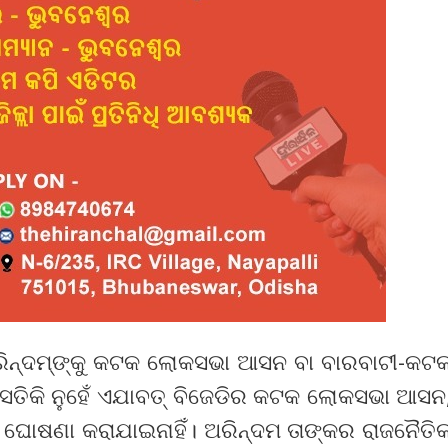
ରିନ୍ଦମ୍‌ଙ୍କୁ କଟକ ଲୋକସଭା ଆସନ ବା ବାରବାଟୀ-କଟ
ି ସେତିକି ନୁହେଁ ଏଯାବତ୍‌ ବିଜେଡିର କଟକ ଲୋକସଭା ଆସନ
 ଘୋଷଣା କରାଯାଇନାହିଁ। ଅରିନ୍ଦମ ତାଙ୍କର ରାଜନୈତି