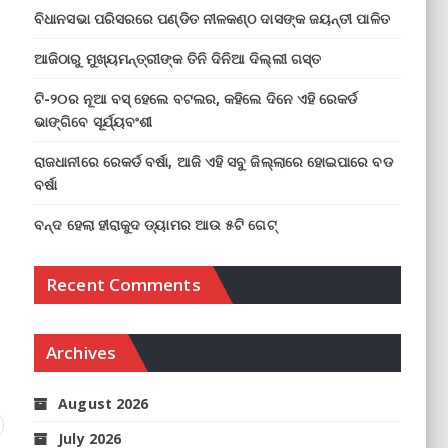
ବିଧାନସଭା ପରିସରରେ ପଣ୍ଡିତ ନୀଳକଣ୍ଠ ଦାସଙ୍କ ଜୟନ୍ତୀ ପାଳିତ
ଆଜିଠାରୁ ମୁଖ୍ୟମନ୍ତ୍ରୀଙ୍କ ତିନି ଦିନିଆ ଦିଲ୍ଲୀ ଗସ୍ତ
ଟି-୨୦ର ନୂଆ ବସ୍ ହେଲେ ବଟଲର, କହିଲେ ଦିନେ ଏହି ରେକର୍ଡ
ଭାଙ୍ଗିବେ ସୂର୍ଯ୍ୟବଂଶୀ
ରାଜଧାନୀରେ ରେକର୍ଡ ବର୍ଷା, ଆଜି ଏହି ସବୁ ଜିଲ୍ଲାରେ ହୋଇପାରେ ବଡ
ବର୍ଷା
ବନ୍ଦ ହେଲା ହୀରାକୁଦ ଡ୍ୟାମର ଆଉ ୫ଟି ଗେଟ୍
Recent Comments
Archives
August 2026
July 2026