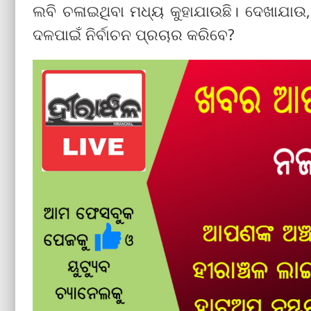
ଲବି ଚଳାଇଥିବା ମଧ୍ୟ କୁହାଯାଉଛି। ଦେଖାଯାଉ,ଅର
ଦଳପାଇଁ ନିର୍ବାଚନ ପ୍ରଚାର କରିବେ?