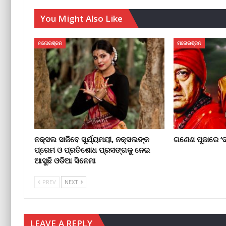
You Might Also Like
ମନୋରଞ୍ଜନ
ମନୋରଞ୍ଜନ
ନକ୍ସଲ ସାଜିବେ ସୂର୍ଯ୍ୟମୟୀ, ନକ୍ସଲଙ୍କ
ଗଣେଶ ପୂଜାରେ ‘ଦ
ପ୍ରେମ ଓ ପ୍ରତିଶୋଧ ପ୍ରସଙ୍ଗକୁ ନେଇ
ଆସୁଛି ଓଡିଆ ସିନେମା
PREV
NEXT
LEAVE A REPLY