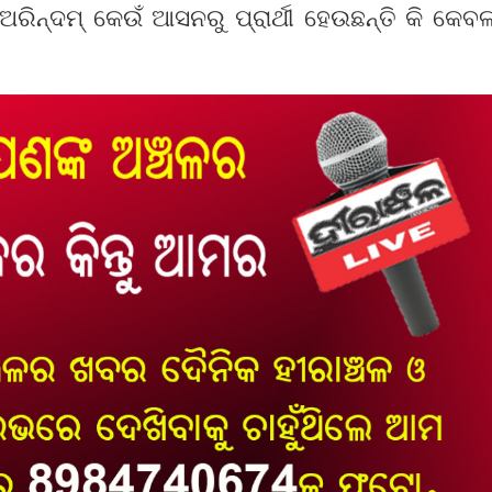
ିନ୍ଦମ୍‌ କେଉଁ ଆସନରୁ ପ୍ରାର୍ଥୀ ହେଉଛନ୍ତି କି କେବ