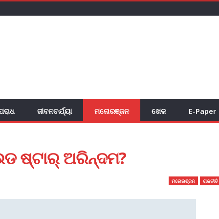
ପରାଧ
ଜୀବନଚର୍ଯ୍ୟା
ମନୋରଞ୍ଜନ
ଖେଳ
E-Paper
ଡ ଷ୍ଟାର୍‌ ଅରିନ୍ଦମ?
ମନୋରଞ୍ଜନ
ରାଜନୀତି