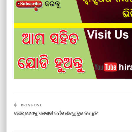
PREV POST
ଭୋଟ୍‌ ଦେବାକୁ ସରକାରୀ କର୍ମଚାରୀଙ୍କୁ ଦୁଇ ଦିନ ଛୁଟି