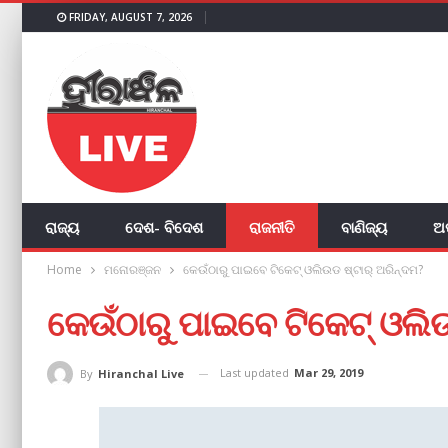
FRIDAY, AUGUST 7, 2026
ରାଜ୍ୟ
ଦେଶ- ବିଦେଶ
ରାଜନୀତି
ବାଣିଜ୍ୟ
ଅ
Home
ମନୋରଞ୍ଜନ
କେଉଁଠାରୁ ପାଇବେ ଟିକେଟ୍‌ ଓଲିଉଡ ଷ୍ଟାର୍‌ ଅରିନ୍ଦମ?
କେଉଁଠାରୁ ପାଇବେ ଟିକେଟ୍‌ ଓଲିଉ
Last updated
Mar 29, 2019
By
Hiranchal Live