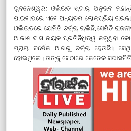
ଭୁବନେଶ୍ୱର: ଓଲିଉଡ ଷ୍ଟାର୍‌ ଅନୁଭବ ମହାନ୍ତି
ପାଇବାପରେ ଏବେ ଅନ୍ୟତମ ଲୋକପ୍ରିୟ ତାରକା ଅ
ଓଲିଉଡରେ ଯେମିତି ଚର୍ଚ୍ଚା ଚାଲିଛି,ସେମିତି ରାଜନ
ଆକାଶ ଦାସ ନାୟକ ପ୍ରତିନିଧିତ୍ୱ କରୁଥିବା କୋରେ
ପ୍ରାୟ ବର୍ଷେକ ଆଗରୁ ଚର୍ଚ୍ଚା ହେଉଛି। ସେଥ
ହୋଇଥିଲେ। ତାଙ୍କୁ ସେଠାରେ କେତେକ ସଭାସମିତିର