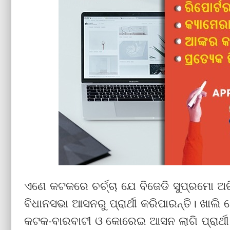
ଏଣେ କଟକରେ ଚର୍ଚ୍ଚା ଯେ ବିଜେଡି ସୁପ୍ରମୋ ଅ
ବିଧାନସଭା ଆସନରୁ ପ୍ରାର୍ଥୀ କରିପାରନ୍ତି। ଖାଲ
କଟକ-ବାରବାଟୀ ଓ କୋରେଇ ଆସନ ଲାଗି ପ୍ରାର୍ଥୀ