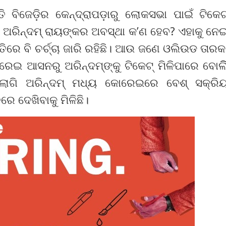
 ବିଜେଡ଼ିର କେନ୍ଦ୍ରାପଡ଼ାରୁ ଲୋକସଭା ପାଇଁ ଟିକେଟ୍
ରିନ୍ଦମ୍‌ ରାୟଙ୍କର ଅବସ୍ଥା କ’ଣ ହେବ? ଏହାକୁ ନେ
ୀତିରେ ବି ଚର୍ଚ୍ଚା ଜାରି ରହିଛି। ଆଉ ଜଣେ ଓଲିଉଡ ତାରକ
ଇ ଆସନରୁ ଅରିନ୍ଦମ୍‌ଙ୍କୁ ଟିକେଟ୍‌ ମିଳିପାରେ ବୋଲି
ିଲାଗି ଅରିନ୍ଦମ୍‌ ମଧ୍ୟ କୋରେଇରେ ବେଶ୍‌ ସକ୍ରି
େ ଦେଖିବାକୁ ମିଳିଛି।