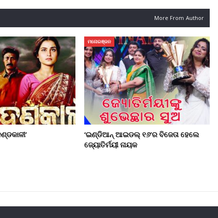
More From Author
ମନୋରଞ୍ଜନ
ଣ୍ଡକାଳୀ’
‘ଇଣ୍ଡିଆନ୍ ଆଇଡଲ୍ ୧୬’ର ବିଜେତା ହେଲେ
ଜ୍ୟୋତିର୍ମୟୀ ନାୟକ