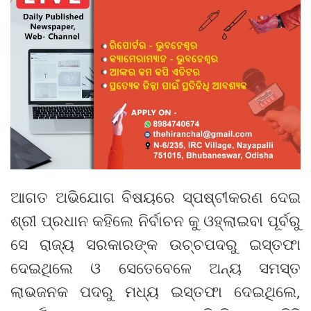
ଆଗତ ଅଭିଯୋଗ ବିଷୟରେ ସ୍ପଷ୍ଟୀକରଣ ଦେଇ
ଶ୍ରୀ ପ୍ରଧାନ କହିଲେ ନିର୍ବାଚନ କୁ ଓହ୍ଲାଇବା ପୂର୍ବରୁ
ସେ ରାଜ୍ୟ ସରକାରଙ୍କ ଉଚ୍ଚପଦରୁ ଇସ୍ତଫା
ଦେଇଥିଲେ ଓ ସେତେବେଳେ ଅନ୍ୟ ସମସ୍ତ
ଲାଭଜନକ ପଦରୁ ମଧ୍ୟ ଇସ୍ତଫା ଦେଇଥିଲେ,