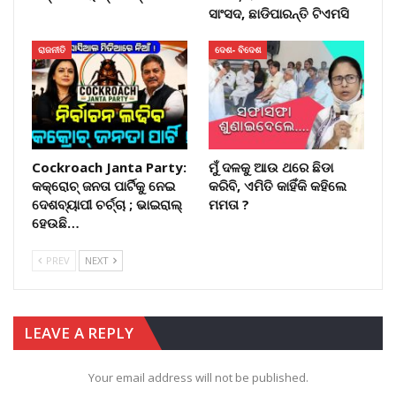
ସାଂସଦ, ଛାଡିପାରନ୍ତି ଟିଏମସି
ରାଜନୀତି
ଦେଶ- ବିଦେଶ
Cockroach Janta Party:
ମୁଁ ଦଳକୁ ଆଉ ଥରେ ଛିଡା
କକ୍ରୋଚ୍ ଜନତା ପାର୍ଟିକୁ ନେଇ
କରିବି, ଏମିତି କାହିଁକି କହିଲେ
ଦେଶବ୍ୟାପୀ ଚର୍ଚ୍ଚା ; ଭାଇରାଲ୍
ମମତା ?
ହେଉଛି…
PREV
NEXT
LEAVE A REPLY
Your email address will not be published.