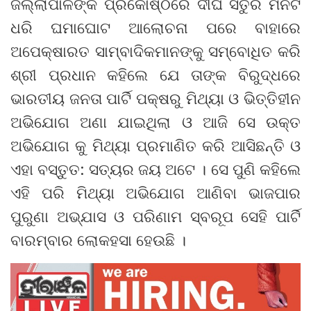
ଜିଲ୍ଲାପାଳଙ୍କ ପ୍ରକୋଷ୍ଠରେ ଦୀର୍ଘ ସତୁରି ମିନିଟ
ଧରି ଘମାଘୋଟ ଆଲୋଚନା ପରେ ବାହାରେ
ଅପେକ୍ଷାରତ ସାମ୍ବାଦିକମାନଙ୍କୁ ସମ୍ବୋଧିତ କରି
ଶ୍ରୀ ପ୍ରଧାନ କହିଲେ ଯେ ତାଙ୍କ ବିରୁଦ୍ଧରେ
ଭାରତୀୟ ଜନତା ପାର୍ଟି ପକ୍ଷରୁ ମିଥ୍ୟା ଓ ଭିତ୍ତିହୀନ
ଅଭିଯୋଗ ଅଣା ଯାଇଥିଲା ଓ ଆଜି ସେ ଉକ୍ତ
ଅଭିଯୋଗ କୁ ମିଥ୍ୟା ପ୍ରମାଣିତ କରି ଆସିଛନ୍ତି ଓ
ଏହା ବସ୍ତୁତ: ସତ୍ୟର ଜୟ ଅଟେ । ସେ ପୁଣି କହିଲେ
ଏହି ପରି ମିଥ୍ୟା ଅଭିଯୋଗ ଆଣିବା ଭାଜପାର
ପୁରୁଣା ଅଭ୍ଯାସ ଓ ପରିଣାମ ସ୍ବରୂପ ସେହି ପାର୍ଟି
ବାରମ୍ବାର ଲୋକହସା ହେଉଛି ।