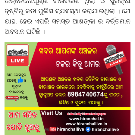
ଉତ୍ତେଜନାପୂର୍ଣ୍ଣ ବାତାବରଣ ଥିଲା ଓ ସୁରକ୍ଷା
ଦୃଷ୍ଟିରୁ କଡା ପୁଲିସ ବ୍ଯଵସ୍ଥା କରାଯାଇଥିଲା । ଯେ
ଯାହା ହେଉ ଏପରି ସମସ୍ତ ଆଶଙ୍କା ର ବର୍ତ୍ତମାନ
ଅବସାନ ଘଟିଛି ।