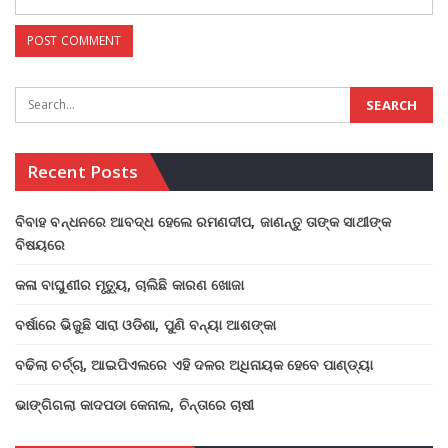
Recent Posts
ବିବାହ ବନ୍ଧନରେ ଆବଦ୍ଧ ହେଲେ ରମଣଦୀପ, ଜାଣନ୍ତୁ ତାଙ୍କ ସାଥୀଙ୍କ
ବିଷୟରେ
କଳା ବାଘୁଣୀର ମୃତ୍ୟୁ, ଚାଲିଛି କାରଣ ଖୋଜା
ବର୍ଷାରେ ଭିଜୁଛି ସାରା ଓଡିଶା, ପୁଣି ବନ୍ୟା ଆଶଙ୍କା
ବଢିଲା ଚର୍ଚ୍ଚା, ଆଇପିଏଲରେ ଏହି ଦଳର ଅଧିନାୟକ ହେବେ ପାଣ୍ଡ୍ୟା
ଭାଙ୍ଗିଗଲା କାଦପଡା କେନାଲ, ଚିନ୍ତାରେ ଚାଷୀ