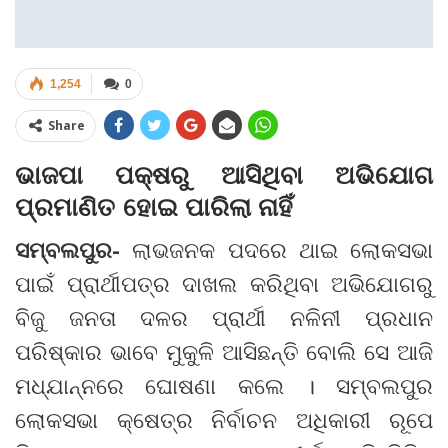
1,254
0
Share
ଭାଜପା ପକ୍ଷରୁ ଆସିଥିବା ଅଭିଯୋଗ
ପ୍ରମାଣିତ ହୋଇ ପାରିଲା ନାହିଁ
ସମ୍ବଲପୁର-
ଲାଭଜନକ ପଦରେ ଥାଇ ଲୋକସଭା
ପାଇଁ ପ୍ରାର୍ଥୀପତ୍ର ଦାଖଲ କରିଥିବା ଅଭିଯୋଗରୁ
ବିଜୁ ଜନତା ଦଳର ପ୍ରାର୍ଥୀ ନଳିନୀ ପ୍ରଧାନ
ପରିଷ୍କାର ଭାବେ ମୁକୁଳି ଆସିଛନ୍ତି ବୋଲି ସେ ଆଜି
ମଧ୍ଯାନ୍ନରେ ଘୋଷଣା କଲେ । ସମ୍ବଲପୁର
ଲୋକସଭା କ୍ଷେତ୍ର ନିର୍ବାଚନ ଅଧିକାରୀ ରୂପେ