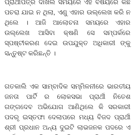
ପ୍ରାର୍ଥୀପତ୍ର ଦାଖଲ ସମୟରେ ଏହି ବିଷୟରେ କିଛି
ପଚରା ଯାଇ ନ ଥିଲା, ଏଣୁ ଏହାର ଉଲ୍ଲେଖ କରି ନ
ଥିଲେ । ଆଜି ଆଲୋଚନା ସମୟରେ ଏହାର
ଉଲ୍ଲେଖ ଆସିବା କ୍ଷଣି ସେ ସମ୍ପର୍କରେ
ସ୍ପଷ୍ଟୀକରଣ ଦେଇ ଉପଯୁକ୍ତ ଅଧିକାରୀ ଙ୍କୁ
ସନ୍ତୁଷ୍ଟ କରିଛନ୍ତି ।
ଗତକାଲି ଏକ ସାମ୍ବାଦିକ ସମ୍ମିଳନୀରେ ଭାରତୀୟ
ଜନତା ପାର୍ଟି ର ଲୋକସଭା ପ୍ରାର୍ଥୀ ନିତେଶ
ଗଙ୍ଗଦେବ ଅଭିଯୋଗ ଆଣିଥିଲେ କି ସରକାରୀ
ପଦରୃ ଇସ୍ତଫା ଦେଲାପରେ ମଧ୍ୟ ବିଜଦ ପ୍ରାର୍ଥୀ
ଶ୍ରୀ ପ୍ରଧାନ ଅନ୍ୟ ଦୁଇଟି ଲାଭଜନକ ପଦରେ ଏ