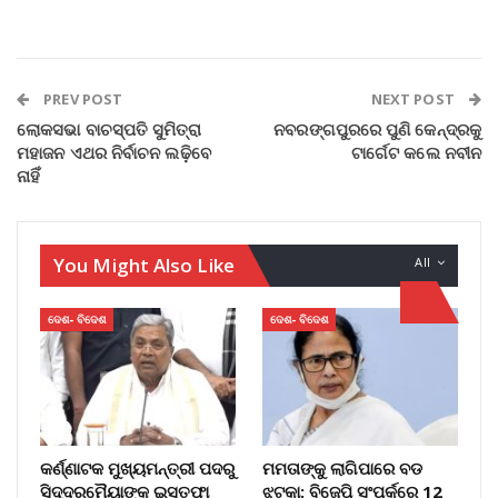
PREV POST
NEXT POST
ଲୋକସଭା ବାଚସ୍ପତି ସୁମିତ୍ରା
ନବରଙ୍ଗପୁରରେ ପୁଣି କେନ୍ଦ୍ରକୁ
ମହାଜନ ଏଥର ନିର୍ବାଚନ ଲଢ଼ିବେ
ଟାର୍ଗେଟ କଲେ ନବୀନ
ନାହିଁ
You Might Also Like
All
ଦେଶ- ବିଦେଶ
ଦେଶ- ବିଦେଶ
କର୍ଣ୍ଣାଟକ ମୁଖ୍ୟମନ୍ତ୍ରୀ ପଦରୁ
ମମତାଙ୍କୁ ଲାଗିପାରେ ବଡ
ସିଦ୍ଦରମୈୟାଙ୍କ ଇସ୍ତଫା
ଝଟକା; ବିଜେପି ସଂପର୍କରେ 12