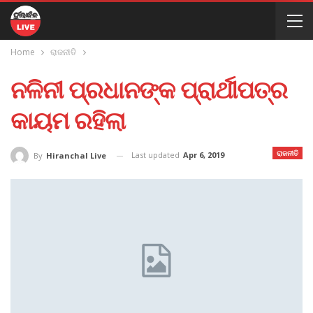
Home
ରାଜନୀତି
ନଳିନୀ ପ୍ରଧାନଙ୍କ ପ୍ରାର୍ଥୀପତ୍ର
କାୟମ ରହିଲା
ରାଜନୀତି
Last updated
Apr 6, 2019
By
Hiranchal Live