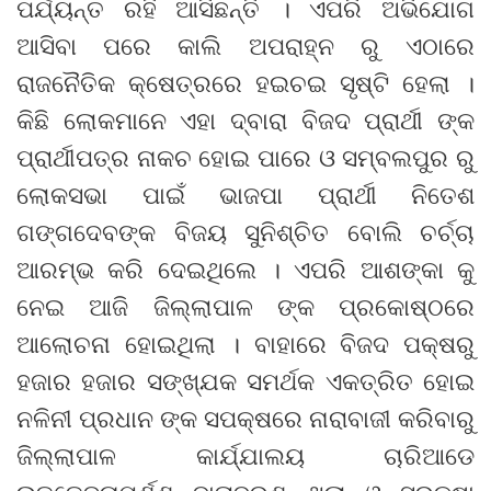
ପର୍ଯ୍ୟନ୍ତ ରହି ଆସିଛନ୍ତି । ଏପରି ଅଭିଯୋଗ
ଆସିବା ପରେ କାଲି ଅପରାହ୍ନ ରୁ ଏଠାରେ
ରାଜନୈତିକ କ୍ଷେତ୍ରରେ ହଇଚଇ ସୃଷ୍ଟି ହେଲା ।
କିଛି ଲୋକମାନେ ଏହା ଦ୍ବାରା ବିଜଦ ପ୍ରାର୍ଥୀ ଙ୍କ
ପ୍ରାର୍ଥୀପତ୍ର ନାକଚ ହୋଇ ପାରେ ଓ ସମ୍ବଲପୁର ରୁ
ଲୋକସଭା ପାଇଁ ଭାଜପା ପ୍ରାର୍ଥୀ ନିତେଶ
ଗଙ୍ଗଦେବଙ୍କ ବିଜୟ ସୁନିଶ୍ଚିତ ବୋଲି ଚର୍ଚ୍ଚା
ଆରମ୍ଭ କରି ଦେଇଥିଲେ । ଏପରି ଆଶଙ୍କା କୁ
ନେଇ ଆଜି ଜିଲ୍ଲାପାଳ ଙ୍କ ପ୍ରକୋଷ୍ଠରେ
ଆଲୋଚନା ହୋଇଥିଲା । ବାହାରେ ବିଜଦ ପକ୍ଷରୁ
ହଜାର ହଜାର ସଙ୍ଖ୍ଯକ ସମର୍ଥକ ଏକତ୍ରିତ ହୋଇ
ନଳିନୀ ପ୍ରଧାନ ଙ୍କ ସପକ୍ଷରେ ନାରାବାଜୀ କରିବାରୁ
ଜିଲ୍ଲାପାଳ କାର୍ଯ୍ଯାଲୟ ଚାରିଆଡେ