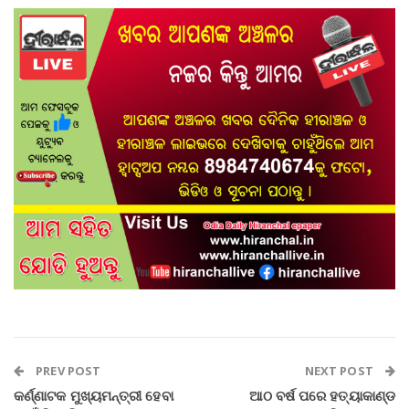
PREV POST
NEXT POST
କର୍ଣ୍ଣାଟକ ମୁଖ୍ୟମନ୍ତ୍ରୀ ହେବା
ଆଠ ବର୍ଷ ପରେ ହତ୍ୟାକାଣ୍ଡ