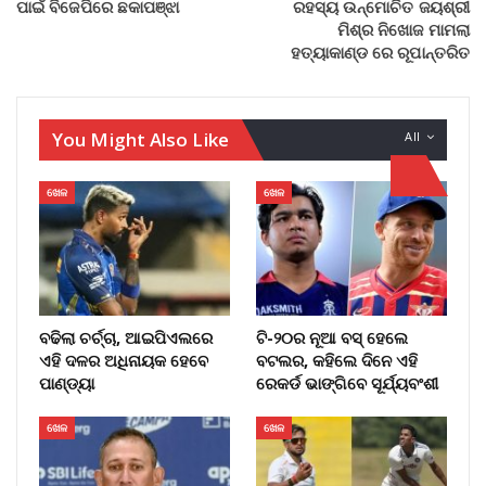
ପାଇଁ ବିଜେପିରେ ଛକାପଞ୍ଝା
ରହସ୍ୟ ଉନ୍ମୋଚିତ ଜୟଶ୍ରୀ
ମିଶ୍ର ନିଖୋଜ ମାମଲା
ହତ୍ୟାକାଣ୍ଡ ରେ ରୂପାନ୍ତରିତ
You Might Also Like
All
ଖେଳ
ଖେଳ
ବଢିଲା ଚର୍ଚ୍ଚା, ଆଇପିଏଲରେ
ଟି-୨୦ର ନୂଆ ବସ୍ ହେଲେ
ଏହି ଦଳର ଅଧିନାୟକ ହେବେ
ବଟଲର, କହିଲେ ଦିନେ ଏହି
ପାଣ୍ଡ୍ୟା
ରେକର୍ଡ ଭାଙ୍ଗିବେ ସୂର୍ଯ୍ୟବଂଶୀ
ଖେଳ
ଖେଳ