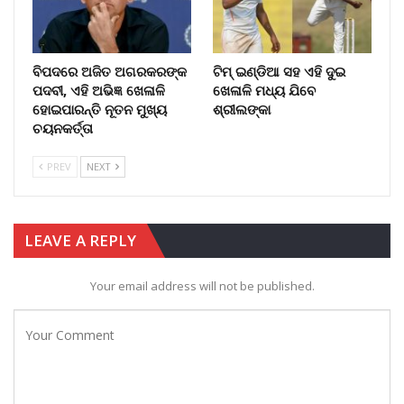
ବିପଦରେ ଅଜିତ ଅଗରକରଙ୍କ
ଟିମ୍ ଇଣ୍ଡିଆ ସହ ଏହି ଦୁଇ
ପଦବୀ, ଏହି ଅଭିଜ୍ଞ ଖେଳାଳି
ଖେଳାଳି ମଧ୍ୟ ଯିବେ
ହୋଇପାରନ୍ତି ନୂତନ ମୁଖ୍ୟ
ଶ୍ରୀଲଙ୍କା
ଚୟନକର୍ତ୍ତା
PREV
NEXT
LEAVE A REPLY
Your email address will not be published.