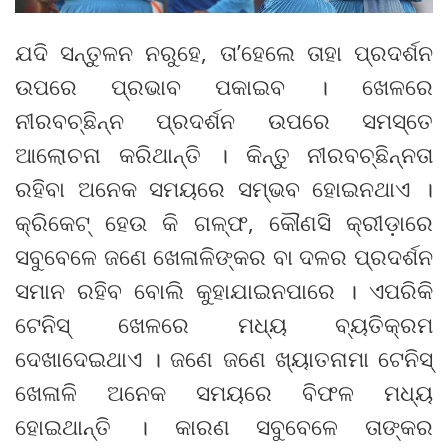
ଯଦି ସନ୍ତୁଳନ ନରୁହେ, ତା’ହେଲେ ତାହା ପ୍ରଦର୍ଶନ
ଉପରେ ପ୍ରଭାବ ପକାଇବ । ଖେଳରେ
ନୀରବଚ୍ଛିନ୍ନ ପ୍ରଦର୍ଶନ ଉପରେ ସମସ୍ତେ
ଆଲୋଚନା କରିଥାନ୍ତି । କିନ୍ତୁ ନୀରବଚ୍ଛିନ୍ନତା
ରହିବା ଅନେକ ସମୟରେ ସମ୍ଭବ ହୋଇନଥାଏ ।
କ୍ରିକେଟ୍ ହେଉ କି ଗଳ୍ଫ, କୌଣସି କ୍ରୀଡ଼ାରେ
ସବୁବେଳେ ଜଣେ ଖେଳାଳିଙ୍କର ବା ଦଳର ପ୍ରଦର୍ଶନ
ସମାନ ରହିବ ବୋଲି କୁହାଯାଇନପାରେ । ଏପରିକି
ଟେନିସ୍ ଖେଳରେ ମଧ୍ୟ ବ୍ୟତିକ୍ରମ
ଦେଖାଦେଇଥାଏ । ଜଣେ ଜଣେ ଖ୍ୟାତନାମା ଟେନିସ୍
ଖେଳାଳି ଅନେକ ସମୟରେ ବିଫଳ ମଧ୍ୟ
ହୋଇଥାନ୍ତି । କାରଣ ସବୁବେଳେ ତାଙ୍କର