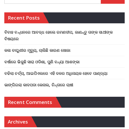
Recent Posts
ବିବାହ ବନ୍ଧନରେ ଆବଦ୍ଧ ହେଲେ ରମଣଦୀପ, ଜାଣନ୍ତୁ ତାଙ୍କ ସାଥୀଙ୍କ
ବିଷୟରେ
କଳା ବାଘୁଣୀର ମୃତ୍ୟୁ, ଚାଲିଛି କାରଣ ଖୋଜା
ବର୍ଷାରେ ଭିଜୁଛି ସାରା ଓଡିଶା, ପୁଣି ବନ୍ୟା ଆଶଙ୍କା
ବଢିଲା ଚର୍ଚ୍ଚା, ଆଇପିଏଲରେ ଏହି ଦଳର ଅଧିନାୟକ ହେବେ ପାଣ୍ଡ୍ୟା
ଭାଙ୍ଗିଗଲା କାଦପଡା କେନାଲ, ଚିନ୍ତାରେ ଚାଷୀ
Recent Comments
Archives