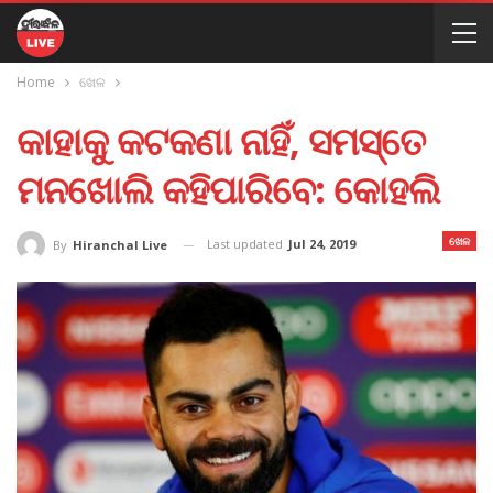
Home
ଖେଳ
କାହାକୁ କଟକଣା ନାହିଁ, ସମସ୍ତେ
ମନଖୋଲି କହିପାରିବେ: କୋହଲି
ଖେଳ
Last updated
Jul 24, 2019
By
Hiranchal Live