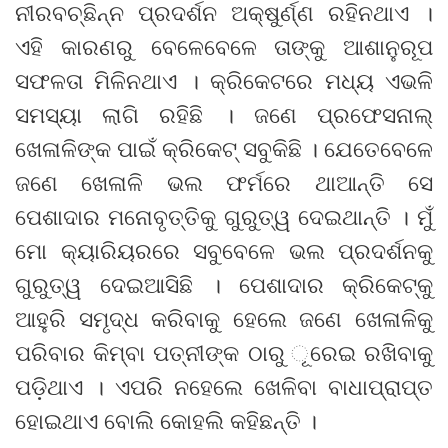
ନୀରବଚ୍ଛିନ୍ନ ପ୍ରଦର୍ଶନ ଅକ୍ଷୁର୍ଣ୍ଣ ରହିନଥାଏ ।
ଏହି କାରଣରୁ ବେଳେବେଳେ ତାଙ୍କୁ ଆଶାନୁରୂପ
ସଫଳତା ମିଳିନଥାଏ । କ୍ରିକେଟରେ ମଧ୍ୟ ଏଭଳି
ସମସ୍ୟା ଲାଗି ରହିଛି । ଜଣେ ପ୍ରଫେସନାଲ୍
ଖେଳାଳିଙ୍କ ପାଇଁ କ୍ରିକେଟ୍ ସବୁକିଛି । ଯେତେବେଳେ
ଜଣେ ଖେଳାଳି ଭଲ ଫର୍ମରେ ଥାଆନ୍ତି ସେ
ପେଶାଦାର ମନୋବୃତ୍ତିକୁ ଗୁରୁତ୍ୱ ଦେଇଥାନ୍ତି । ମୁଁ
ମୋ କ୍ୟାରିୟରରେ ସବୁବେଳେ ଭଲ ପ୍ରଦର୍ଶନକୁ
ଗୁରୁତ୍ୱ ଦେଇଆସିଛି । ପେଶାଦାର କ୍ରିକେଟ୍କୁ
ଆହୁରି ସମୃଦ୍ଧ କରିବାକୁ ହେଲେ ଜଣେ ଖେଳାଳିକୁ
ପରିବାର କିମ୍ବା ପତ୍ନୀଙ୍କ ଠାରୁ ୂରେଇ ରଖିବାକୁ
ପଡ଼ିଥାଏ । ଏପରି ନହେଲେ ଖେଳିବା ବାଧାପ୍ରାପ୍ତ
ହୋଇଥାଏ ବୋଲି କୋହଲି କହିଛନ୍ତି ।