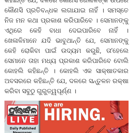
କୌଣସି ପ୍ରତିବନ୍ଧକ ଲଗାଯାଇ ନାହିଁ । ସମସ୍ତେ
ନିଜ ମନ କଥା ପ୍ରକାଶ କରିପାରିବେ । ସେମାନଙ୍କୁ
ଏଥିରେ କେହି ବାଧା ଦେଇପାରିବେ ନାହିଁ ।
ଖେଳାଳିମାନେ ଯଦି ଭାବୁଥାନ୍ତି ଯେ, ସେମାନଙ୍କୁ
କେହି ରୋକିବା ପାଇଁ ଉଦ୍ୟମ କରୁଛି, ତା’ହେଲେ
ସେମାନେ ତାହା ମଧ୍ୟ ପ୍ରକାଶ କରିପାରିବେ ବୋଲି
କୋହଲି କହିଛନ୍ତି । କୋହଲି ଏକ ସାକ୍ଷାତକାର
ଅବସରରେ କହିଛନ୍ତି ଯେ, ଦଳରେ ସନ୍ତୁଳନ ରକ୍ଷା
କରିବା ସବୁଠୁ ଗୁରୁତ୍ୱପୂର୍ଣ୍ଣ ।