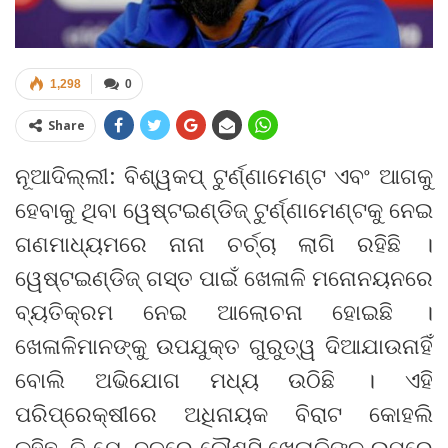
1,298
0
Share
ନୂଆଦିଲ୍ଲୀ: ବିଶ୍ୱକପ୍ ଟୁର୍ଣ୍ଣାମେଣ୍ଟ ଏବଂ ଆଗକୁ
ହେବାକୁ ଥିବା ୱେଷ୍ଟଇଣ୍ଡିଜ୍ ଟୁର୍ଣ୍ଣାମେଣ୍ଟକୁ ନେଇ
ଗଣମାଧ୍ୟମରେ ନାନା ଚର୍ଚ୍ଚା ଲାଗି ରହିଛି ।
ୱେଷ୍ଟଇଣ୍ଡିଜ୍ ଗସ୍ତ ପାଇଁ ଖେଳାଳି ମନୋନୟନରେ
ବ୍ୟତିକ୍ରମ ନେଇ ଆଲୋଚନା ହୋଇଛି ।
ଖେଳାଳିମାନଙ୍କୁ ଉପଯୁକ୍ତ ଗୁରୁତ୍ୱ ଦିଆଯାଉନାହିଁ
ବୋଲି ଅଭିଯୋଗ ମଧ୍ୟ ଉଠିଛି । ଏହି
ପରିପ୍ରେକ୍ଷୀରେ ଅଧିନାୟକ ବିରାଟ କୋହଲି
କହିଛନ୍ତି ଯେ, ଦଳରେ କୌଣସି ଖେଳାଳିଙ୍କ ଉପରେ