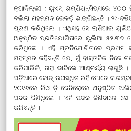
ନୂଆଦିଲ୍ଲୀ : ୟୁଏସ୍ ଚାମ୍ପିୟନ୍ସିପ୍ସରେ ୪୦୦ 
ଦଲିଲା ମହମ୍ମଦ ରେକର୍ଡ଼ ଭାଙ୍ଗିଛନ୍ତି । ୨୯-ବର
ପୂରଣ କରିଥିଲେ । ଏଥିସହ ସେ ଋଷିଆର ୟୁଲିଆ 
ଅନୁଷ୍ଠିତ ପ୍ରତିଯୋଗିତାରେ ୟୁଲିଆ ୫୨.୩୭
କରିଥିଲେ । ଏହି ପ୍ରତିଯୋଗିତାରେ ପ୍ରଥମ ସ
ମହମ୍ମଦ କହିଛନ୍ତି ଯେ, ମୁଁ ବାସ୍ତବିକ ନିଜ
କରିପାରିଲି, ତାହା ଭାବିଲେ ଆଶ୍ଚର୍ଯ୍ୟ ଲାଗୁଛି 
ପଡ଼ିଆରେ କୋଚ୍ ଉପସ୍ଥିତ ରହି ମୋତେ ବାରମ୍ବା
୨୦୧୬ରେ ରିଓ ଡ଼ି ଜେନିରୋରେ ଅନୁଷ୍ଠିତ ଅଲିମ
ପଦକ ଜିଣିଥିଲେ । ଏହି ପଦକ ଜିଣିବାରେ ସ
କରିଛନ୍ତି ।