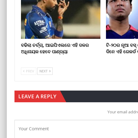
ବଢିଲା ଚର୍ଚ୍ଚା, ଆଇପିଏଲରେ ଏହି ଦଳର
ଟି-୨୦ର ନୂଆ ବସ
ଅଧିନାୟକ ହେବେ ପାଣ୍ଡ୍ୟା
ଦିନେ ଏହି ରେକର୍ଡ 
PREV
NEXT
LEAVE A REPLY
Your email addre