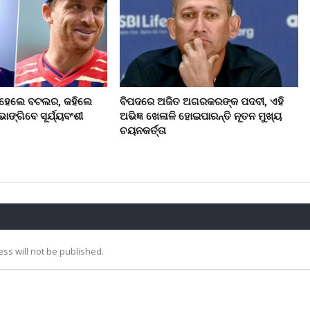
୍ ହେଲେ ବଟଲର, କହିଲେ
ବିପଦରେ ଅଜିତ ଅଗରକରଙ୍କ ପଦବୀ, ଏହି
ଭାଙ୍ଗିବେ ସୂର୍ଯ୍ୟବଂଶୀ
ଅଭିଜ୍ଞ ଖେଳାଳି ହୋଇପାରନ୍ତି ନୂତନ ମୁଖ୍ୟ
ଚୟନକର୍ତ୍ତା
ss will not be published.