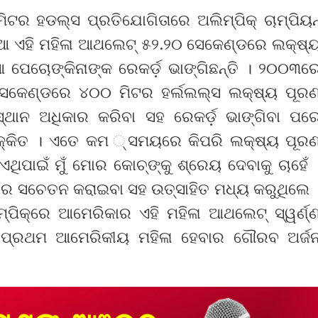
ମିଟର ହଡଲ୍ସ ପ୍ରତିଯୋଗିତାରେ ଅଲିମ୍ପିକ୍ ଚାମ୍ପିୟନ
୍ଷିଆ ଏହି ମହିଳା ଆଥଲେଟ୍ ୫୨.୨୦ ସେକେଣ୍ଡରେ ଲକ୍ଷ୍
ପେଚୋଙ୍କିନାଙ୍କ ରେକର୍ଡ଼ ଭାଙ୍ଗିଛନ୍ତି । ୨୦୦୩ର
 ସେକେଣ୍ଡରେ ୪୦୦ ମିଟର ହର୍ଲଲଲ୍ସ ଲକ୍ଷ୍ୟ ପୂର
୍ଥାନ ଅଧିକାର କରିବା ସହ ରେକର୍ଡ଼ ଭାଙ୍ଗିବା ପର
େ ଚକ୍କିତ । ଏତେ କମ ୍ସମୟରେ କିପରି ଲକ୍ଷ୍ୟ ପୂର
। ଏଥିପାଇଁ ମୁଁ ମୋର କୋଚ୍ଙ୍କୁ ଶ୍ରେୟ ଦେବାକୁ ଚାହେଁ 
ର ସଚେତନ କରାଇବା ସହ ଉତ୍ସାହିତ ମଧ୍ୟ କରୁଥିଲେ 
୍ପିକ୍ରେ ଆମେରିକାର ଏହି ମହିଳା ଆଥଲେଟ୍ ସ୍ୱର୍ଣ୍
େ ପ୍ରଥମ ଆମେରିକୀୟ ମହିଳା ହେବାର ଗୌରବ ଅର୍ଜ