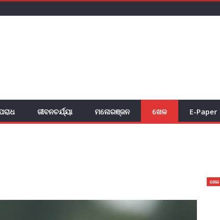
ପରାଧ
ଜୀବନଚର୍ଯ୍ୟା
ମନୋରଞ୍ଜନ
ଖେଳ
E-Paper
ଖେଳ