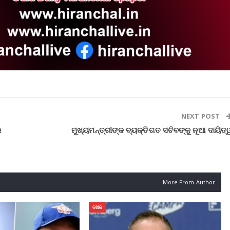
NEXT POST
ର
ମୁଖ୍ୟମନ୍ତ୍ରୀଙ୍କ ବ୍ୟକ୍ତିଗତ ସଚିବଙ୍କୁ ନୂଆ ଦାୟିତ୍
More From Author
ଖେଳ