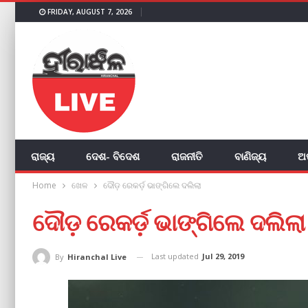
FRIDAY, AUGUST 7, 2026
ରାଜ୍ୟ
ଦେଶ- ବିଦେଶ
ରାଜନୀତି
ବାଣିଜ୍ୟ
ଅ
Home
ଖେଳ
ଦୌଡ଼ ରେକର୍ଡ଼ ଭାଙ୍ଗିଲେ ଦଲିଲା
ଦୌଡ଼ ରେକର୍ଡ଼ ଭାଙ୍ଗିଲେ ଦଲିଲା
Last updated
Jul 29, 2019
By
Hiranchal Live