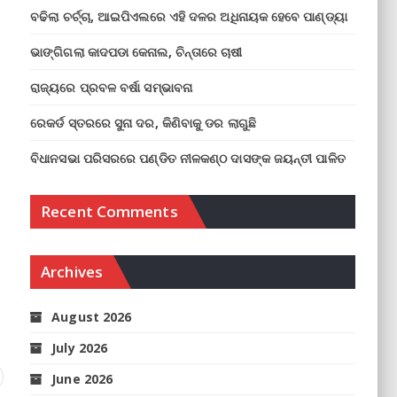
ବଢିଲା ଚର୍ଚ୍ଚା, ଆଇପିଏଲରେ ଏହି ଦଳର ଅଧିନାୟକ ହେବେ ପାଣ୍ଡ୍ୟା
ଭାଙ୍ଗିଗଲା କାଦପଡା କେନାଲ, ଚିନ୍ତାରେ ଚାଷୀ
ରାଜ୍ୟରେ ପ୍ରବଳ ବର୍ଷା ସମ୍ଭାବନା
ରେକର୍ଡ ସ୍ତରରେ ସୁନା ଦର, କିଣିବାକୁ ଡର ଲାଗୁଛି
ବିଧାନସଭା ପରିସରରେ ପଣ୍ଡିତ ନୀଳକଣ୍ଠ ଦାସଙ୍କ ଜୟନ୍ତୀ ପାଳିତ
Recent Comments
Archives
August 2026
July 2026
June 2026