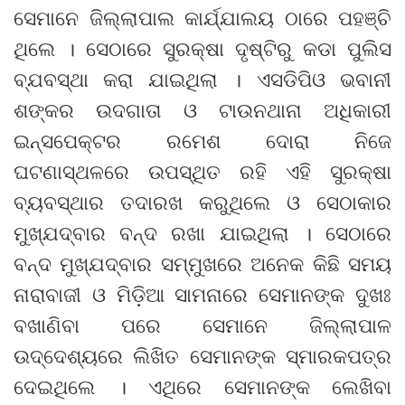
ସେମାନେ ଜିଲ୍ଲାପାଲ କାର୍ଯ୍ଯାଲୟ ଠାରେ ପହଞ୍ଚି
ଥିଲେ । ସେଠାରେ ସୁରକ୍ଷା ଦୃଷ୍ଟିରୁ କଡା ପୁଲିସ
ବ୍ଯବସ୍ଥା କରା ଯାଇଥିଲା । ଏସଡିପିଓ ଭବାନୀ
ଶଙ୍କର ଉଦଗାତା ଓ ଟାଉନଥାନା ଅଧିକାରୀ
ଇନ୍ସପେକ୍ଟର ରମେଶ ଦୋରା ନିଜେ
ଘଟଣାସ୍ଥଳରେ ଉପସ୍ଥିତ ରହି ଏହି ସୁରକ୍ଷା
ବ୍ୟବସ୍ଥାର ତଦାରଖ କରୁଥିଲେ ଓ ସେଠାକାର
ମୁଖ୍ଯଦ୍ବାର ବନ୍ଦ ରଖା ଯାଇଥିଲା । ସେଠାରେ
ବନ୍ଦ ମୁଖ୍ଯଦ୍ବାର ସମ୍ମୁଖରେ ଅନେକ କିଛି ସମୟ
ନାରାବାଜୀ ଓ ମିଡ଼ିଆ ସାମନାରେ ସେମାନଙ୍କ ଦୁଖଃ
ବଖାଣିବା ପରେ ସେମାନେ ଜିଲ୍ଲାପାଳ
ଉଦ୍ଦେଶ୍ୟରେ ଲିଖିତ ସେମାନଙ୍କ ସ୍ମାରକପତ୍ର
ଦେଇଥିଲେ । ଏଥିରେ ସେମାନଙ୍କ ଲେଖିବା