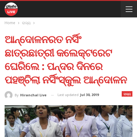
Home
ରାଜ୍ୟ
ଆନ୍ଦୋଳନରତ ନର୍ସିଂ
ଛାତ୍ରଛାତ୍ରୀ କଲେକ୍ଟରେଟ
ଘେରିଲେ : ପନ୍ଦର ଦିନରେ
ପହଞ୍ଚିଲା ନର୍ସିଂସ୍କୁଲ ଆନ୍ଦୋଳନ
ରାଜ୍ୟ
Last updated
Jul 30, 2019
By
Hiranchal Live