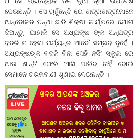
ଓ ସେ ପ୍ରତ୍ୟେକ ଦିନ ନୂଆ ନୂଆ ଉପଦେଶ
ଦେଉଛନ୍ତି । ସେ ଚାହୁଁଛନ୍ତି ଯେ ଛାତ୍ରଛାତ୍ରୀମାନେ
ଆନ୍ଦୋଳନ ପନ୍ଥା ଛାଡି ଶିକ୍ଷା କାର୍ଯ୍ଯରେ ଯୋଗ
ଦିଅନ୍ତୁ, ଯାହାକି ସେ ଅଧ୍ଯକ୍ଷ ଙ୍କ ଅନ୍ଯତ୍ର
ବଦଳି ନ ହେବା ପର୍ଯ୍ୟନ୍ତ ଆଦୌ ସମ୍ଭବ ନୁହେଁ ।
ଅଧ୍ଯକ୍ଷଙ୍କ ବଦଳି ବିନା ସେହି ନର୍ସିଂ ସ୍କୁଲ ରେ
ଆଉ ଶାନ୍ତି ଫେରି ଆସି ପାରିବ ନାହିଁ ବୋଲି
ସେମାନେ ଚରମବାଣୀ ଶୁଣାଇ ଦେଇଛନ୍ତି ।