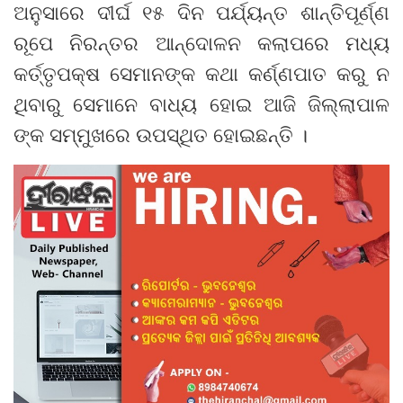
ଅନୁସାରେ ଦୀର୍ଘ ୧୫ ଦିନ ପର୍ଯ୍ୟନ୍ତ ଶାନ୍ତିପୂର୍ଣ୍ଣ
ରୂପେ ନିରନ୍ତର ଆନ୍ଦୋଳନ କଲାପରେ ମଧ୍ୟ
କର୍ତ୍ତୃପକ୍ଷ ସେମାନଙ୍କ କଥା କର୍ଣ୍ଣପାତ କରୁ ନ
ଥିବାରୁ ସେମାନେ ବାଧ୍ୟ ହୋଇ ଆଜି ଜିଲ୍ଲାପାଳ
ଙ୍କ ସମ୍ମୁଖରେ ଉପସ୍ଥିତ ହୋଇଛନ୍ତି ।