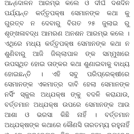
ଆନ୍ଦୋଳନ ଆରମ୍ଭ କଲେ ଓ ଦୀର୍ଘ ଦଶଦିନ
ପର୍ଯ୍ୟନ୍ତ କର୍ତ୍ତୃପକ୍ଷ ସେମାନଙ୍କ କଥା କୁ
ଗୁରତ୍ବ ନ ଦେବାରୁ ବିଗତ ୨୫ ଜୁଲାଇ ରୁ
ଶୃଙ୍ଖଳାବଦ୍ଧ ଆମରଣ ଅନଶନ ଆରମ୍ଭ କଲେ ।
ଏଥିରେ ମଧ୍ୟ କର୍ତ୍ତୃପକ୍ଷ ସେମାନଙ୍କ କଥା ନ
ଶୁଣିବାରୁ ଆଜି ଜିଲ୍ଲାପାଳ ଙ୍କ ସମ୍ମୁଖରେ
ଉପସ୍ଥିତ ହୋଇ ତାଙ୍କର କଥା ଶୁଣାଇବାକୁ ବାଧ୍ୟ
ହୋଇଛନ୍ତି । ଏହି ସବୁ ପରିପ୍ରେକ୍ଷୀରେ
ସେମାନଙ୍କ ଏକମାତ୍ର ଦାବି ହେଲା ସେମାନଙ୍କ
ନର୍ସିଂ ସ୍କୁଲ ଅଧ୍ଯକ୍ଷ ଙ୍କୁ ବଦଳି କରାଯାଉ,
ବର୍ତ୍ତମାନ ଅଧ୍ଯକ୍ଷ ଉପରେ ସେମାନଙ୍କ ଆଉ
ଆଶା ଓ ଭରସା କିଛି ନାହିଁ । ବର୍ତ୍ତମାନ
ଅଧ୍ଯକ୍ଷଙ୍କ କଥାରେ କୌଣସି ତାରତମ୍ୟ ରହୁନାହିଁ