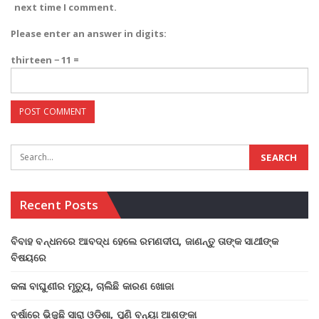
next time I comment.
Please enter an answer in digits:
thirteen − 11 =
Recent Posts
ବିବାହ ବନ୍ଧନରେ ଆବଦ୍ଧ ହେଲେ ରମଣଦୀପ, ଜାଣନ୍ତୁ ତାଙ୍କ ସାଥୀଙ୍କ
ବିଷୟରେ
କଳା ବାଘୁଣୀର ମୃତ୍ୟୁ, ଚାଲିଛି କାରଣ ଖୋଜା
ବର୍ଷାରେ ଭିଜୁଛି ସାରା ଓଡିଶା, ପୁଣି ବନ୍ୟା ଆଶଙ୍କା