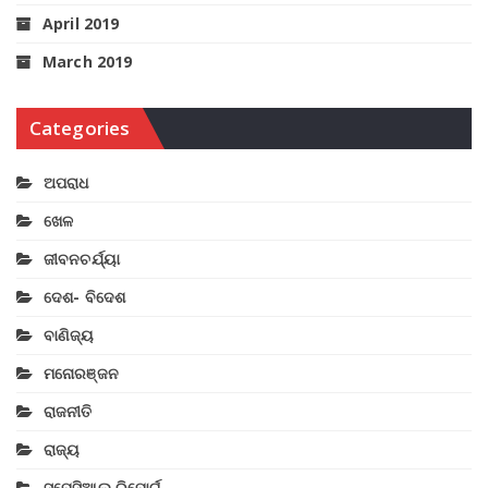
April 2019
March 2019
Categories
ଅପରାଧ
ଖେଳ
ଜୀବନଚର୍ଯ୍ୟା
ଦେଶ- ବିଦେଶ
ବାଣିଜ୍ୟ
ମନୋରଞ୍ଜନ
ରାଜନୀତି
ରାଜ୍ୟ
ସ୍ପେସିଆଲ ରିପୋର୍ଟ