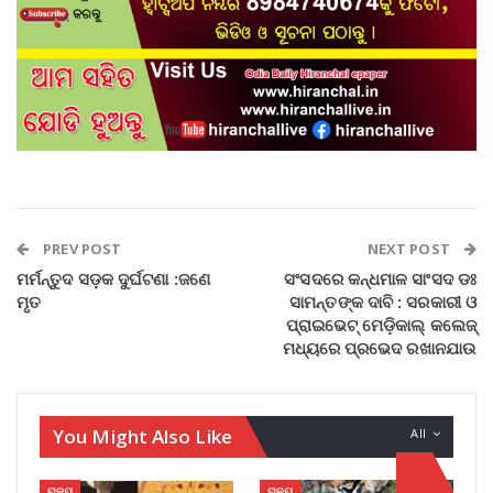
PREV POST
NEXT POST
ମର୍ମନ୍ତୁଦ ସଡ଼କ ଦୁର୍ଘଟଣା :ଜଣେ
ସଂସଦରେ କନ୍ଧମାଳ ସାଂସଦ ଡଃ
ମୃତ
ସାମନ୍ତଙ୍କ ଦାବି : ସରକାରୀ ଓ
ପ୍ରାଇଭେଟ୍ ମେଡ଼ିକାଲ୍ କଲେଜ୍
ମଧ୍ୟରେ ପ୍ରଭେଦ ରଖାନଯାଉ
You Might Also Like
All
ରାଜ୍ୟ
ରାଜ୍ୟ