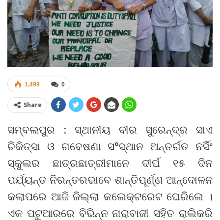
1,499
0
Share
ସମ୍ବଲପୁର : ସ୍ଥାନୀୟ ବୀର ସୁରେନ୍ଦ୍ର ସାଏ
ଚିକିତ୍ସା ଓ ଗବେଷଣା ସ°ସ୍ଥାନ ଅନ୍ତର୍ଗତ ନର୍ସିଂ
ସ୍କୁଲର ଛାତ୍ରଛାତ୍ରୀମାନେ ଦୀର୍ଘ ୧୫ ଦିନ
ପର୍ଯ୍ୟନ୍ତ ନିରନ୍ତରଭାବେ ଶାନ୍ତିପୂର୍ଣ୍ଣ ଆନ୍ଦୋଳନ
କଲାପରେ ଆଜି ଜିଲ୍ଲା କଲେକ୍ଟରେଟ ଘେରିଲେ ।
ଏକ ପଟୁଆରରେ ବିଭିନ୍ନ ନାରାବାଜୀ ସହିତ ରାଲିକରି