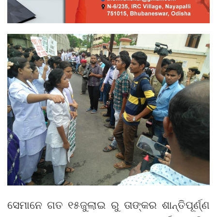
ସେମାନେ ଗତ ୧୫ଜୁଲାଇ ରୁ ତାଙ୍କର ଶାନ୍ତିପୂର୍ଣ୍ଣ