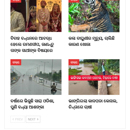
ବିବାହ ବନ୍ଧନରେ ଆବଦ୍ଧ
କଳା ବାଘୁଣୀର ମୃତ୍ୟୁ, ଚାଲିଛି
ହେଲେ ରମଣଦୀପ, ଜାଣନ୍ତୁ
କାରଣ ଖୋଜା
ତାଙ୍କ ସାଥୀଙ୍କ ବିଷୟରେ
ରାଜ୍ୟ
ରାଜ୍ୟ
ବର୍ଷାରେ ଭିଜୁଛି ସାରା ଓଡିଶା,
ଭାଙ୍ଗିଗଲା କାଦପଡା କେନାଲ,
ପୁଣି ବନ୍ୟା ଆଶଙ୍କା
ଚିନ୍ତାରେ ଚାଷୀ
PREV
NEXT