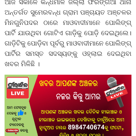
ଆଜି ସକାଳେ କନ୍ଧମାଳ ଜିଲ୍ଲା ଫିରିଙ୍ଗିଆ ଥାନା
ଅନ୍ତର୍ଗତ ସୁମେରବନ୍ଧ ଗ୍ରାମ ପଞ୍ଚାୟତ ଅଞ୍ଚଳର
ମିନଗୁନିପଦର ଠାରେ ମାଓବାଦୀମାନେ ପୋଲିଙ୍ଗ୍‌
ପାର୍ଟି ଯାଉଥିବା ଗୋଟିଏ ଗାଡ଼ିକୁ ପୋଡ଼ି ଦେଇଥିଲେ।
ଗାଡ଼ିଟିକୁ ପୋଡ଼ିବା ପୂର୍ବରୁ ମାଓବାଦୀମାନେ ପୋଲିଙ୍ଗ୍‌
ପାର୍ଟିର ସମସ୍ତ ସଦସ୍ୟଙ୍କୁ ଓହ୍ଲାଇ ଦେଇଥିବା
ଖବର ମିଳିଛି ।