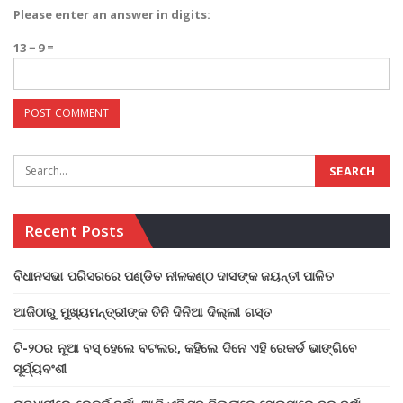
Please enter an answer in digits:
13 − 9 =
Recent Posts
ବିଧାନସଭା ପରିସରରେ ପଣ୍ଡିତ ନୀଳକଣ୍ଠ ଦାସଙ୍କ ଜୟନ୍ତୀ ପାଳିତ
ଆଜିଠାରୁ ମୁଖ୍ୟମନ୍ତ୍ରୀଙ୍କ ତିନି ଦିନିଆ ଦିଲ୍ଲୀ ଗସ୍ତ
ଟି-୨୦ର ନୂଆ ବସ୍ ହେଲେ ବଟଲର, କହିଲେ ଦିନେ ଏହି ରେକର୍ଡ ଭାଙ୍ଗିବେ
ସୂର୍ଯ୍ୟବଂଶୀ