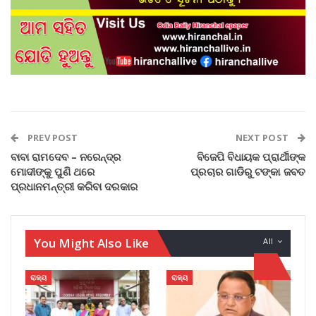
PREV POST
NEXT POST
ବାବା ରାମଦେବ – ନରେନ୍ଦ୍ର
ବିଜେପି ବିଧାୟକ ପ୍ରାର୍ଥୀଙ୍କ
ମୋଦୀଙ୍କୁ ପୁଣି ଥରେ
ପ୍ରଚାର ଗାଡିରୁ ଟଙ୍କା ଜବତ
ପ୍ରଧାନମନ୍ତ୍ରୀ କରିବା ଦରକାର
You Might Also Like
All
ରାଜ୍ୟ
ରାଜ୍ୟ