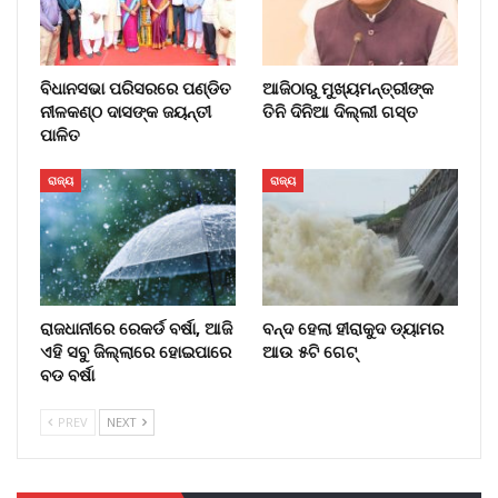
ବିଧାନସଭା ପରିସରରେ ପଣ୍ଡିତ
ଆଜିଠାରୁ ମୁଖ୍ୟମନ୍ତ୍ରୀଙ୍କ
ନୀଳକଣ୍ଠ ଦାସଙ୍କ ଜୟନ୍ତୀ
ତିନି ଦିନିଆ ଦିଲ୍ଲୀ ଗସ୍ତ
ପାଳିତ
ରାଜ୍ୟ
ରାଜ୍ୟ
ରାଜଧାନୀରେ ରେକର୍ଡ ବର୍ଷା, ଆଜି
ବନ୍ଦ ହେଲା ହୀରାକୁଦ ଡ୍ୟାମର
ଏହି ସବୁ ଜିଲ୍ଲାରେ ହୋଇପାରେ
ଆଉ ୫ଟି ଗେଟ୍
ବଡ ବର୍ଷା
PREV
NEXT