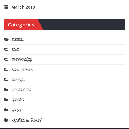
March 2019
Categories
ଅପରାଧ
ଖେଳ
ଜୀବନଚର୍ଯ୍ୟା
ଦେଶ- ବିଦେଶ
ବାଣିଜ୍ୟ
ମନୋରଞ୍ଜନ
ରାଜନୀତି
ରାଜ୍ୟ
ସ୍ପେସିଆଲ ରିପୋର୍ଟ