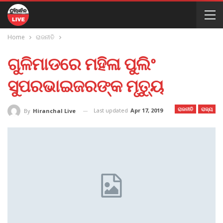
Home
ରାଜନୀତି
ଗୁଳିମାଡରେ ମହିଳା ପୁଲିଂ
ସୁପରଭାଇଜରଙ୍କ ମୃତ୍ୟୁ
ରାଜନୀତି
ରାଜ୍ୟ
Last updated
Apr 17, 2019
By
Hiranchal Live