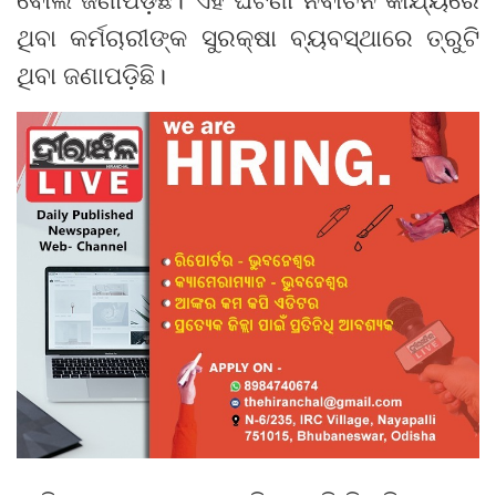
ଥିବା କର୍ମଚାରୀଙ୍କ ସୁରକ୍ଷା ବ୍ୟବସ୍ଥାରେ ତ୍ରୁଟି
ଥିବା ଜଣାପଡ଼ିଛି।