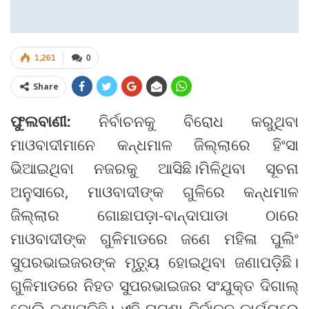
1,261
0
Share
ଫୁଲବାଣୀ:
ନିର୍ବାଚନକୁ ବିରୋଧ କରୁଥିବା
ମାଓବାଦୀମାନେ କନ୍ଧମାଳ ଜିଲ୍ଲାରେ ହିଂସା
ଭିଆଇଥିବା ନଜରକୁ ଆସିଛି।ମିଳିଥିବା ସୂଚନା
ଅନୁସାରେ, ମାଓବାଦୀଙ୍କ ଗୁଳିରେ କନ୍ଧମାଳ
ଜିଲ୍ଲାର ଗୋଛାପଡ଼ା-ବାନ୍ଦାପାଡା ଠାରେ
ମାଓବାଦୀଙ୍କ ଗୁଳିମାଡରେ ଜଣେ ମହିଳା ପୁଲିଂ
ସୁପରଭାଇଜରଙ୍କ ମୃତ୍ୟୁ ହୋଇଥିବା ଜଣାପଡ଼ିଛି।
ଗୁଳିମାଡରେ ନିହତ ସୁପରଭାଇଜର ସଂଯୁକ୍ତ ଦିଗାଲ୍‌
ବୋଲି ଜଣାପଡ଼ିଛି। ଏହି ଘଟଣା ନିର୍ବାଚନ କାର୍ଯ୍ୟରେ