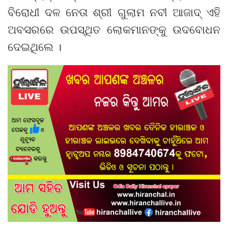
ବିରୋଧୀ ଦଳ ନେତା ଶ୍ରୀ ଗୁଲାମ ନବୀ ଆଜାଦ୍ ଏହି
ଅବସରରେ ଉପସ୍ଥିତ ଲୋକମାନଙ୍କୁ ଉଦବୋଧନ
ଦେଇଥିଲେ ।