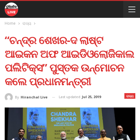
Home
ରାଜ୍ୟ
“ଚନ୍ଦ୍ର ଶେଖର-ଦ ଲାଷ୍ଟ
ଆଇକନ ଅଫ ଆଇଡିଓଲୋଜିକାଲ
ପଲିଟିକ୍ସ” ପୁସ୍ତକ ଉନ୍ମୋଚନ
କଲେ ପ୍ରଧାନମନ୍ତ୍ରୀ
ରାଜ୍ୟ
Last updated
Jul 25, 2019
By
Hiranchal Live