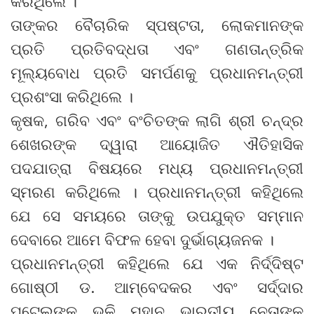
କରିଥିଲେ ।
ତାଙ୍କର ବୈଚାରିକ ସ୍ପଷ୍ଟତା, ଲୋକମାନଙ୍କ
ପ୍ରତି ପ୍ରତିବଦ୍ଧତା ଏବଂ ଗଣତାନ୍ତ୍ରିକ
ମୂଲ୍ୟବୋଧ ପ୍ରତି ସମର୍ପଣକୁ ପ୍ରଧାନମନ୍ତ୍ରୀ
ପ୍ରଶଂସା କରିଥିଲେ ।
କୃଷକ, ଗରିବ ଏବଂ ବଂଚିତଙ୍କ ଲାଗି ଶ୍ରୀ ଚନ୍ଦ୍ର
ଶେଖରଙ୍କ ଦ୍ୱାରା ଆୟୋଜିତ ଐତିହାସିକ
ପଦଯାତ୍ରା ବିଷୟରେ ମଧ୍ୟ ପ୍ରଧାନମନ୍ତ୍ରୀ
ସ୍ମରଣ କରିଥିଲେ । ପ୍ରଧାନମନ୍ତ୍ରୀ କହିଥିଲେ
ଯେ ସେ ସମୟରେ ତାଙ୍କୁ ଉପଯୁକ୍ତ ସମ୍ମାନ
ଦେବାରେ ଆମେ ବିଫଳ ହେବା ଦୁର୍ଭାଗ୍ୟଜନକ ।
ପ୍ରଧାନମନ୍ତ୍ରୀ କହିଥିଲେ ଯେ ଏକ ନିର୍ଦ୍ଦିଷ୍ଟ
ଗୋଷ୍ଠୀ ଡ. ଆମ୍ବେଦକର ଏବଂ ସର୍ଦ୍ଦାର
ପଟେଲଙ୍କ ଭଳି ମହାନ ଭାରତୀୟ ନେତାଙ୍କ