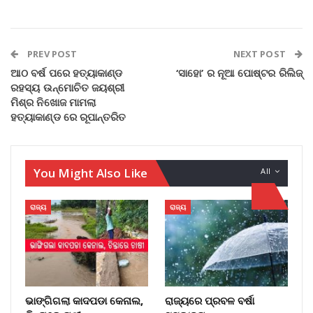
PREV POST
NEXT POST
ଆଠ ବର୍ଷ ପରେ ହତ୍ୟାକାଣ୍ଡ
‘ସାହୋ’ ର ନୂଆ ପୋଷ୍ଟର ରିଲିଜ୍
ରହସ୍ୟ ଉନ୍ମୋଚିତ ଜୟଶ୍ରୀ
ମିଶ୍ର ନିଖୋଜ ମାମଲା
ହତ୍ୟାକାଣ୍ଡ ରେ ରୂପାନ୍ତରିତ
You Might Also Like
All
ରାଜ୍ୟ
ରାଜ୍ୟ
ଭାଙ୍ଗିଗଲା କାଦପଡା କେନାଲ,
ରାଜ୍ୟରେ ପ୍ରବଳ ବର୍ଷା