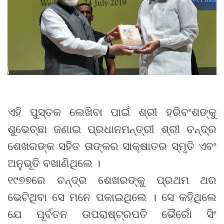
ଏହି ପୁସ୍ତକ ଲେଖିବା ପାଇଁ ଶ୍ରୀ ହରିବଂଶଙ୍କୁ
ଶୁଭେଚ୍ଛା ଜଣାଇ ପ୍ରଧାନମନ୍ତ୍ରୀ ଶ୍ରୀ ଚନ୍ଦ୍ର
ଶେଖରଙ୍କ ସହିତ ତାଙ୍କର ସାକ୍ଷାତର ସ୍ମୃତି ଏବଂ
ଅନୁଭୂତି ବଖାଣିଥିଲେ ।
୧୯୭୭ରେ ଚନ୍ଦ୍ର ଶେଖରଙ୍କୁ ପ୍ରଥମ ଥର
ଭେଟିଥିବା ସେ ମନେ ପକାଇଥିଲେ । ସେ କହିଥିଲେ
ଯେ ପୂର୍ବତନ ଉପରାଷ୍ଟ୍ରପତି ଭୈରୋଁ ସିଂ