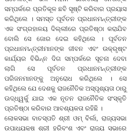
ସମ୍ପର୍କରେ ପ୍ରତିକୂଳ ଛବି ସୃଷ୍ଟି କରିବାର ପ୍ରୟାସ
କରିଥିଲେ । ସମସ୍ତ ପୂର୍ବତନ ପ୍ରଧାନମନ୍ତ୍ରୀଙ୍କ
ଏକ ସଂଗ୍ରହାଳୟ ଦିଲ୍ଲୀରେ ପ୍ରତିଷ୍ଠା କରାଯିବ
ବୋଲି ସେ ଜୋର ଦେଇ କହିଥିଲେ । ପୂର୍ବତନ
ପ୍ରଧାନମନ୍ତ୍ରୀମାନଙ୍କ ଜୀବନ ଏବଂ ଉକ୍ରୃଷ୍ଟ
କାର୍ଯ୍ୟର ବିଭିନ୍ନ ଦିଗ ସମ୍ପର୍କରେ ସୂଚନା ଦେବା
ଲାଗି ସେ ପୂର୍ବତନ ପ୍ରଧାନମନ୍ତ୍ରୀଙ୍କ
ପରିଜନମାନଙ୍କୁ ଅନୁରୋଧ କରିଥିଲେ । ସେ
କହିଥିଲେ ଯେ ଦେଶକୁ ରାଜନୈତିକ ଅସ୍ପୃଶ୍ୟତା ଠାରୁ
ଊଦ୍ଧ୍ୱର୍କୁ ଯାଇ ଏକ ନୂତନ ରାଜନୈତିକ ସଂସ୍କୃତି
ପ୍ରତିଷ୍ଠା କରିବାର ଆବଶ୍ୟକତା ରହିଛି ।
ଲୋକସଭା ବାଚସ୍ପତି ଶ୍ରୀ ଓମ୍ ବିର୍ଲା, ରାଜ୍ୟସଭା
ଉପାଧ୍ୟକ୍ଷ ଶ୍ରୀ ହରିବଂଶ ଏବଂ ରାଜ୍ୟ ସଭାରେ