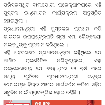
ପରିସରସ୍ଥିତ ବାଲଯୋଗୀ ପ୍ରେକ୍ଷାଳୟରେ ଏହି
ପୁସ୍ତକ ଉନ୍ମୋଚନ କାର୍ଯ୍ୟକ୍ରମ ଅନୁଷ୍ଠିତ
ହୋଇଥିଲା ।
ପ୍ରଧାନମନ୍ତ୍ରୀ ଏହି ପୁସ୍ତକର ପ୍ରଥମ କପି
ଭାରତର ଉପରାଷ୍ଟ୍ରପତି ଶ୍ରୀ ଏମ. ଭୈଙ୍କେୟା
ନାଇଡ଼ୁଙ୍କୁ ପ୍ରଦାନ କରିଥିଲେ ।
ଏହି ଅବସରରେ ପ୍ରଧାନମନ୍ତ୍ରୀ କହିଥିଲେ ଯେ
ଆଜିର ରାଜନୈତିକ ପରିଦୃଶ୍ୟରେ, ଏହା
ଉଲ୍ଲେଖନୀୟ ଯେ ଦେହାନ୍ତର ୧୨ ବର୍ଷ ପରେ
ମଧ୍ୟ ପୂର୍ବତନ ପ୍ରଧାନମନ୍ତ୍ରୀ ଚନ୍ଦ୍ର
ଶେଖରଙ୍କ ବିଚାର ଆମର ମାର୍ଗଦର୍ଶନ କରିବା ସହିତ
ସବୁଦିନ ପାଇଁ ପ୍ରାସଙ୍ଗିକ ହୋଇ ରହିଛି ।