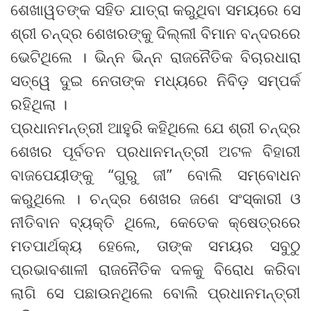
ଶେଖାୱତଙ୍କ ସହିତ ଯାତ୍ରା କରୁଥିବା ସମୟରେ ସେ
ଶ୍ରୀ ଚନ୍ଦ୍ର ଶେଖରଙ୍କୁ ଦିଲ୍ଲୀ ବିମାନ ବନ୍ଦରରେ
ଭେଟିଥିଲେ । ଭିନ୍ନ ଭିନ୍ନ ରାଜନୈତିକ ବିଚାରଧାରା
ସତ୍ୱେ ଦୁଇ ନେତାଙ୍କ ମଧ୍ୟରେ ନିବିଡ଼ ସମ୍ପର୍କ
ରହିଥିଲା ।
ପ୍ରଧାନମନ୍ତ୍ରୀ ଆହୁରି କହିଥିଲେ ଯେ ଶ୍ରୀ ଚନ୍ଦ୍ର
ଶେଖର ପୂର୍ବତନ ପ୍ରଧାନମନ୍ତ୍ରୀ ଅଟଳ ବିହାରୀ
ବାଜପେୟୀଙ୍କୁ “ଗୁରୁ ଜୀ” ବୋଲି ସମ୍ବୋଧନ
କରୁଥିଲେ । ଚନ୍ଦ୍ର ଶେଖର ଜଣେ ସଂସ୍କାରୀ ଓ
ନୀତିବାନ ବ୍ୟକ୍ତି ଥିଲେ, କେତେକ କ୍ଷେତ୍ରରେ
ମତପାର୍ଥକ୍ୟ ହେଲେ, ତାଙ୍କ ସମୟର ସବୁଠୁ
ପ୍ରଭାବଶାଳୀ ରାଜନୈତିକ ଦଳକୁ ବିରୋଧ କରିବା
ଲାଗି ସେ ପଛାଉନଥିଲେ ବୋଲି ପ୍ରଧାନମନ୍ତ୍ରୀ