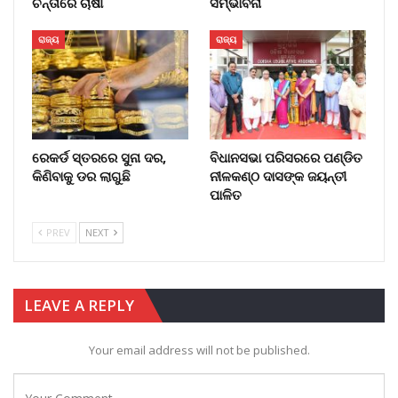
ଚିନ୍ତାରେ ଚାଷୀ
ସମ୍ଭାବନା
ରାଜ୍ୟ
ରାଜ୍ୟ
ରେକର୍ଡ ସ୍ତରରେ ସୁନା ଦର,
ବିଧାନସଭା ପରିସରରେ ପଣ୍ଡିତ
କିଣିବାକୁ ଡର ଲାଗୁଛି
ନୀଳକଣ୍ଠ ଦାସଙ୍କ ଜୟନ୍ତୀ
ପାଳିତ
PREV
NEXT
LEAVE A REPLY
Your email address will not be published.