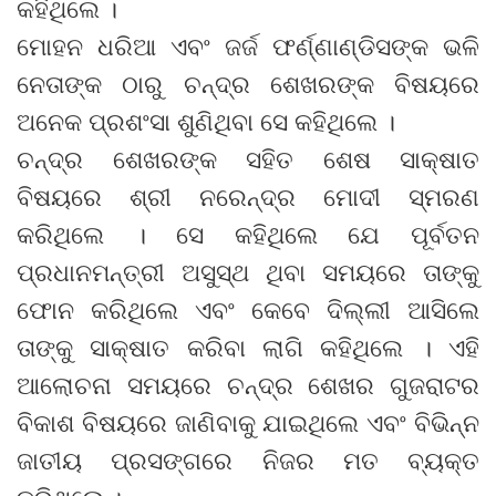
କହିଥିଲେ ।
ମୋହନ ଧରିଆ ଏବଂ ଜର୍ଜ ଫର୍ଣ୍ଣାଣ୍ଡିସଙ୍କ ଭଳି
ନେତାଙ୍କ ଠାରୁ ଚନ୍ଦ୍ର ଶେଖରଙ୍କ ବିଷୟରେ
ଅନେକ ପ୍ରଶଂସା ଶୁଣିଥିବା ସେ କହିଥିଲେ ।
ଚନ୍ଦ୍ର ଶେଖରଙ୍କ ସହିତ ଶେଷ ସାକ୍ଷାତ
ବିଷୟରେ ଶ୍ରୀ ନରେନ୍ଦ୍ର ମୋଦୀ ସ୍ମରଣ
କରିଥିଲେ । ସେ କହିଥିଲେ ଯେ ପୂର୍ବତନ
ପ୍ରଧାନମନ୍ତ୍ରୀ ଅସୁସ୍ଥ ଥିବା ସମୟରେ ତାଙ୍କୁ
ଫୋନ କରିଥିଲେ ଏବଂ କେବେ ଦିଲ୍ଲୀ ଆସିଲେ
ତାଙ୍କୁ ସାକ୍ଷାତ କରିବା ଲାଗି କହିଥିଲେ । ଏହି
ଆଲୋଚନା ସମୟରେ ଚନ୍ଦ୍ର ଶେଖର ଗୁଜରାଟର
ବିକାଶ ବିଷୟରେ ଜାଣିବାକୁ ଯାଇଥିଲେ ଏବଂ ବିଭିନ୍ନ
ଜାତୀୟ ପ୍ରସଙ୍ଗରେ ନିଜର ମତ ବ୍ୟକ୍ତ