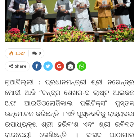
1,527
0
Share
ନୂଆଦିଲ୍ଲୀ : ପ୍ରଧାନମନ୍ତ୍ରୀ ଶ୍ରୀ ନରେନ୍ଦ୍ର
ମୋଦୀ ଆଜି “ଚନ୍ଦ୍ର ଶେଖର-ଦ ଲାଷ୍ଟ ଆଇକନ
ଅଫ ଆଇଡିଓଲୋଜିକାଲ ପଲିଟିକ୍ସ” ପୁସ୍ତକ
ଉନ୍ମୋଚନ କରିଛନ୍ତି । ଏହି ପୁସ୍ତକଟିକୁ ରାଜ୍ୟସଭା
ଉପାଧ୍ୟକ୍ଷ ଶ୍ରୀ ହରିବଂଶ ଏବଂ ଶ୍ରୀ ରବିଦତ
ବାଜପେୟୀ ଲେଖିଛନ୍ତି । ସଂସଦ ପାଠାଗାର