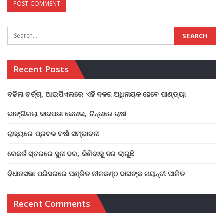
Recent Posts
ବଢିଲା ଚର୍ଚ୍ଚା, ଆଇପିଏଲରେ ଏହି ଦଳର ଅଧିନାୟକ ହେବେ ପାଣ୍ଡ୍ୟା
ଭାଙ୍ଗିଗଲା କାଦପଡା କେନାଲ, ଚିନ୍ତାରେ ଚାଷୀ
ରାଜ୍ୟରେ ପ୍ରବଳ ବର୍ଷା ସମ୍ଭାବନା
ରେକର୍ଡ ସ୍ତରରେ ସୁନା ଦର, କିଣିବାକୁ ଡର ଲାଗୁଛି
ବିଧାନସଭା ପରିସରରେ ପଣ୍ଡିତ ନୀଳକଣ୍ଠ ଦାସଙ୍କ ଜୟନ୍ତୀ ପାଳିତ
Recent Comments