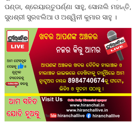
ପଣ୍ଡା, ଶ୍ରେୟାଋତୁପର୍ଣ୍ଣା ସାହୁ, ସୋନାଲି ମହାନ୍ତି,
ସୁଧଶ୍ରୀ ସୁରଝଲିଆ ଓ ଅଶ୍ୱିନୀ କୁମାର ସାହୁ ।