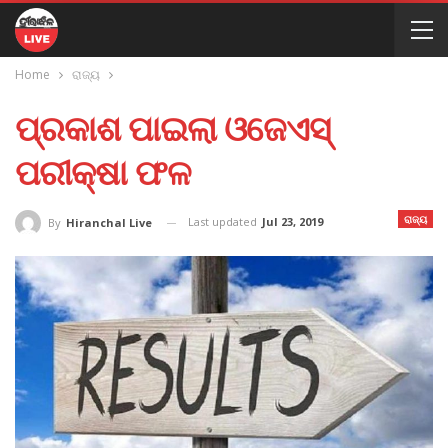
Home
ରାଜ୍ୟ
ପ୍ରକାଶ ପାଇଲା ଓଜେଏସ୍
ପରୀକ୍ଷା ଫଳ
ରାଜ୍ୟ
Last updated
Jul 23, 2019
By
Hiranchal Live