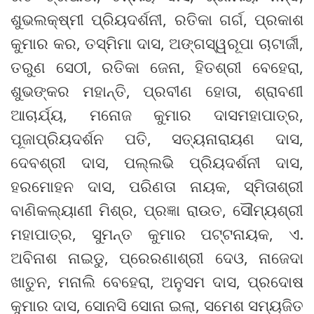
ଶୁଭଲକ୍ଷ୍ମୀ ପ୍ରିୟଦର୍ଶନୀ, ରତିକା ଗର୍ଗ, ପ୍ରକାଶ
କୁମାର କର, ତସ୍ମିମା ଦାସ, ଅଙ୍ଗସ୍ୱରୂପା ଚାଟାର୍ଜୀ,
ତରୁଣ ସେଠୀ, ରତିକା ଜେନା, ହିତଶ୍ରୀ ବେହେରା,
ଶୁଭଙ୍କର ମହାନ୍ତି, ପ୍ରବୀଣ ହୋତା, ଶ୍ରାବଣୀ
ଆଚାର୍ଯ୍ୟ, ମନୋଜ କୁମାର ଦାସମହାପାତ୍ର,
ପୂଜାପ୍ରିୟଦର୍ଶନ ପତି, ସତ୍ୟନାରାୟଣ ଦାସ,
ଦେବଶ୍ରୀ ଦାସ, ପଲ୍ଲଭି ପ୍ରିୟଦର୍ଶନୀ ଦାସ,
ହରମୋହନ ଦାସ, ପରିଣତା ନାୟକ, ସ୍ମିତାଶ୍ରୀ
ବାଣିକଲ୍ୟାଣୀ ମିଶ୍ର, ପ୍ରଜ୍ଞା ରାଉତ, ସୌମ୍ୟଶ୍ରୀ
ମହାପାତ୍ର, ସୁମନ୍ତ କୁମାର ପଟ୍ଟନାୟକ, ଏ.
ଅବିନାଶ ନାଇଡୁ, ପ୍ରେରଣାଶ୍ରୀ ଦେଓ, ନାଜେଦା
ଖାତୁନ, ମନାଲି ବେହେରା, ଅନୁସମ ଦାସ, ପ୍ରଦୋଷ
କୁମାର ଦାସ, ସୋନସି ସୋନା ଇଲା, ସମେଶ ସମ୍ୟଜିତ