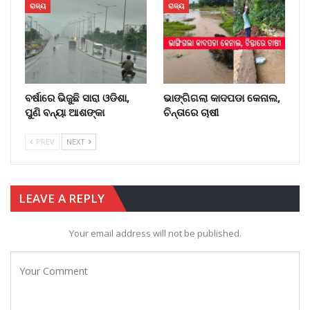
ରାଜ୍ୟ
ରାଜ୍ୟ
ବର୍ଷାରେ ଭିଜୁଛି ସାରା ଓଡିଶା,
ଭାଙ୍ଗିଗଲା କାଦପଡା କେନାଲ,
ପୁଣି ବନ୍ୟା ଆଶଙ୍କା
ଚିନ୍ତାରେ ଚାଷୀ
PREV
NEXT
LEAVE A REPLY
Your email address will not be published.