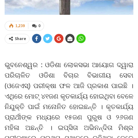
1,239
0
Share
ଭୁବନେଶ୍ୱର : ଓଡିଶା ଲୋକସଭା ଆୟୋଗ ଦ୍ୱାରା
ପରିଚାଳିତ ଓଡିଶା ବିଚାର ବିଭାଗୀୟ ସେବା
(ଓଜେଏସ୍) ପରୀକ୍ଷା ଫଳ ଆଜି ପ୍ରକାଶ ପାଇଛି ।
ଏଥିରେ ମୋଟ୍ ୪୧ଜଣ କୃତକାର୍ଯ୍ୟ ହୋଇଥିବା ବେଳେ
ନିଯୁକ୍ତି ପାଇଁ ମନୋନିତ ହୋଇଛନ୍ତି । କୃତକାର୍ଯ୍ୟ
ପ୍ରାର୍ଥୀଙ୍କ ମଧ୍ୟରେ ୧୫ଜଣ ପୁରୁଷ ଓ ୨୬ଜଣ
ମହିଳା ଅଛନ୍ତି । ଇପ୍ସିତା ଅଭିନନ୍ଦିତା ମିଶ୍ର
ପରୀକ୍ଷାରେ ପ୍ରଥମ ସ୍ଥାନରେ ରହିଥିବା ବେଳେ