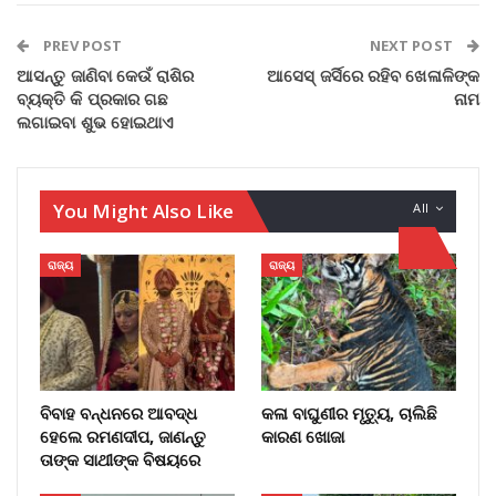
PREV POST
NEXT POST
ଆସନ୍ତୁ ଜାଣିବା କେଉଁ ରାଶିର
ଆସେସ୍ ଜର୍ସିରେ ରହିବ ଖେଳାଳିଙ୍କ
ବ୍ୟକ୍ତି କି ପ୍ରକାର ଗଛ
ନାମ
ଲଗାଇବା ଶୁଭ ହୋଇଥାଏ
You Might Also Like
All
ରାଜ୍ୟ
ରାଜ୍ୟ
ବିବାହ ବନ୍ଧନରେ ଆବଦ୍ଧ
କଳା ବାଘୁଣୀର ମୃତ୍ୟୁ, ଚାଲିଛି
ହେଲେ ରମଣଦୀପ, ଜାଣନ୍ତୁ
କାରଣ ଖୋଜା
ତାଙ୍କ ସାଥୀଙ୍କ ବିଷୟରେ