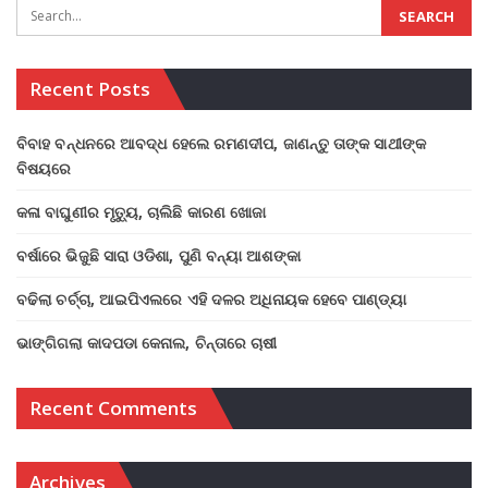
Recent Posts
ବିବାହ ବନ୍ଧନରେ ଆବଦ୍ଧ ହେଲେ ରମଣଦୀପ, ଜାଣନ୍ତୁ ତାଙ୍କ ସାଥୀଙ୍କ
ବିଷୟରେ
କଳା ବାଘୁଣୀର ମୃତ୍ୟୁ, ଚାଲିଛି କାରଣ ଖୋଜା
ବର୍ଷାରେ ଭିଜୁଛି ସାରା ଓଡିଶା, ପୁଣି ବନ୍ୟା ଆଶଙ୍କା
ବଢିଲା ଚର୍ଚ୍ଚା, ଆଇପିଏଲରେ ଏହି ଦଳର ଅଧିନାୟକ ହେବେ ପାଣ୍ଡ୍ୟା
ଭାଙ୍ଗିଗଲା କାଦପଡା କେନାଲ, ଚିନ୍ତାରେ ଚାଷୀ
Recent Comments
Archives