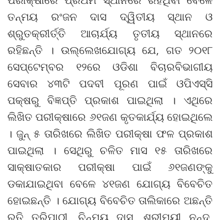
ତନ୍ମୟ ରଂଜନ ଦାସ ଦ୍ୱିତୀୟ ସ୍ଥାନ ଓ
ଶ୍ରୁତକ୍ରୀର୍ତ୍ତି ଆଚାର୍ଯ୍ୟ ତୃତୀୟ ସ୍ଥାନରେ
ରହିଛନ୍ତି । ଉଲ୍ଲେଖଯୋଗ୍ୟ ଯେ, ଗତ ୨୦୧୮
ସେପ୍ଟେମ୍ବର ୧୨ରେ ଓଡିଶା ବିଚାରବିଭାଗୀୟ
ସେବାର ୪୩ଟି ପଦବୀ ପୂରଣ ପାଇଁ ଓପିଏସ୍ସି
ପକ୍ଷରୁ ବିଜ୍ଞପ୍ତି ପ୍ରକାଶ ପାଇଥିଲା । ଏଥିରେ
ଲିଖିତ ପରୀକ୍ଷାରେ ୬୧ଜଣ କୃତକାର୍ଯ୍ୟ ହୋଇଥିଲେ
। ଜୁନ୍ ୫ ତାରିଖରେ ଲିଖିତ ପରୀକ୍ଷା ଫଳ ପ୍ରକାଶ
ପାଇଥିଲା । ସେଥିରୁ ଚଳିତ ମାସ ୧୫ ତାରିଖରେ
ସାକ୍ଷାତକାର ପରୀକ୍ଷା ପାଇଁ ୬୧ଜଣଙ୍କୁ
ଡକାଯାଇଥିବା ବେଳେ ୪୧ଜଣ ଯୋଗ୍ୟ ବିବେଚିତ
ହୋଇଛନ୍ତି । ଯୋଗ୍ୟ ବିବେଚିତ ତାଲିକାରେ ଅଛନ୍ତି
ରତି ତ୍ରିପାଠୀ, ଚିନ୍ମୟ ଦାସ, ଶ୍ରୀମୟୀ ନନ୍ଦ,