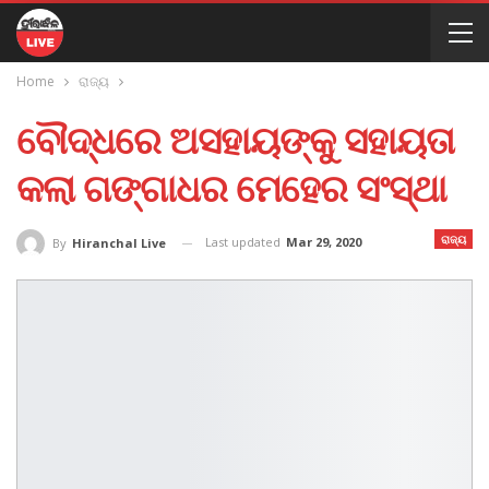
Home
ରାଜ୍ୟ
ବୌଦ୍ଧରେ ଅସହାୟଙ୍କୁ ସହାୟତା
କଲା ଗଙ୍ଗାଧର ମେହେର ସଂସ୍ଥା
ରାଜ୍ୟ
Last updated
Mar 29, 2020
By
Hiranchal Live