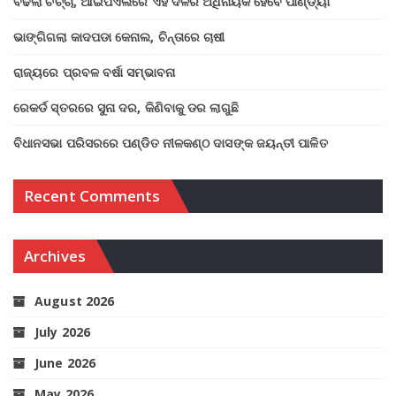
ବଢିଲା ଚର୍ଚ୍ଚା, ଆଇପିଏଲରେ ଏହି ଦଳର ଅଧିନାୟକ ହେବେ ପାଣ୍ଡ୍ୟା
ଭାଙ୍ଗିଗଲା କାଦପଡା କେନାଲ, ଚିନ୍ତାରେ ଚାଷୀ
ରାଜ୍ୟରେ ପ୍ରବଳ ବର୍ଷା ସମ୍ଭାବନା
ରେକର୍ଡ ସ୍ତରରେ ସୁନା ଦର, କିଣିବାକୁ ଡର ଲାଗୁଛି
ବିଧାନସଭା ପରିସରରେ ପଣ୍ଡିତ ନୀଳକଣ୍ଠ ଦାସଙ୍କ ଜୟନ୍ତୀ ପାଳିତ
Recent Comments
Archives
August 2026
July 2026
June 2026
May 2026