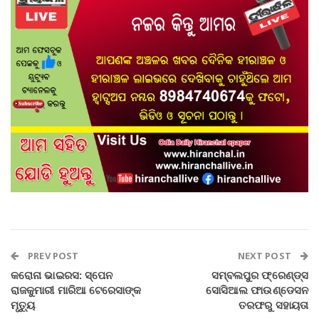
PREV POST
NEXT POST
କରୋନା ଭାଇରସ: ସ୍ପେନ
ସମ୍ବଲପୁର ଫ୍ରେଣ୍ଡ୍‌ସ
ରାଜକୁମାରୀ ମାରିଆ ଟେରେସାଙ୍କ
ସୋସିଆଲ ଫାଉଣ୍ଡେସନ
ମୃତ୍ୟୁ
ତରଫରୁ ସହାୟତା