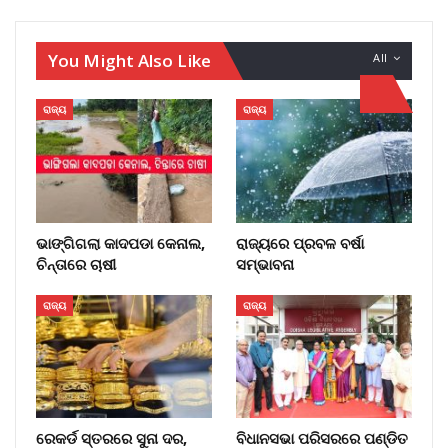
You Might Also Like
All
ରାଜ୍ୟ
ରାଜ୍ୟ
ଭାଙ୍ଗିଗଲା କାଦପଡା କେନାଲ,
ରାଜ୍ୟରେ ପ୍ରବଳ ବର୍ଷା
ଚିନ୍ତାରେ ଚାଷୀ
ସମ୍ଭାବନା
ରାଜ୍ୟ
ରାଜ୍ୟ
ରେକର୍ଡ ସ୍ତରରେ ସୁନା ଦର,
ବିଧାନସଭା ପରିସରରେ ପଣ୍ଡିତ