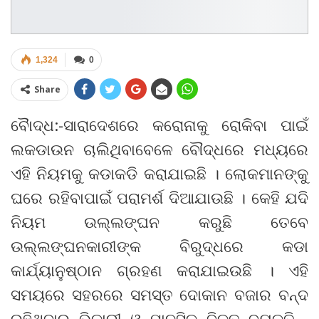
1,324
0
Share
ବୈାଦ୍ଧ:-ସାରାଦେଶରେ କରୋନାକୁ ରୋକିବା ପାଇଁ
ଲକଡାଉନ ଚାଲିଥିବାବେଳେ ବୌଦ୍ଧରେ ମଧ୍ୟରେ
ଏହି ନିୟମକୁ କଡାକଡି କରାଯାଇଛି । ଲୋକମାନଙ୍କୁ
ଘରେ ରହିବାପାଇଁ ପରାମର୍ଶ ଦିଆଯାଉଛି । କେହି ଯଦି
ନିୟମ ଉଲ୍ଲଙ୍ଘନ କରୁଛି ତେବେ
ଉଲ୍ଲଙ୍ଘନକାରୀଙ୍କ ବିରୁଦ୍ଧରେ କଡା
କାର୍ଯ୍ୟାନୁଷ୍ଠାନ ଗ୍ରହଣ କରାଯାଇଉଛି । ଏହି
ସମୟରେ ସହରରେ ସମସ୍ତ ଦୋକାନ ବଜାର ବନ୍ଦ
ରହିଥିବାରୁ ଭିକାରୀ ଓ ମାନସିକ ବିକୃତ ବ୍ୟକ୍ତି ,