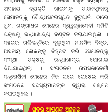
ଅସହାୟ ବ୍ୟକ୍ତି ଖାଇବାକୁ ପାଉନଥିବାରୁ
ସେମାନଙ୍କୁ ବୈାଦ୍ଧସହରସ୍ଥିତ ବୁଟୁପାଲି ଠାରେ
ଥିବା ଗଙ୍ଗାଧର ମେହେର ସ୍ୱେଚ୍ଛାସେବୀ ସମିତି
ପକ୍ଷରୁ ରନ୍ଧାଖାଦ୍ୟ ବଣ୍ଟନ କରାଯାଇଥିଲା ।
ସହରର ଗଳିକନ୍ଦିରେ ବୁଲୁଥିବା ମାନସିକ ବିକୃତ,
ଅସହାୟ ଲୋକଙ୍କୁ ଚିହ୍ନଟ କରି ସେମାନଙ୍କୁ
ସଂସ୍ଥା ପକ୍ଷରୁ ରନ୍ଧାଖାଦ୍ୟ ଯୋଗାଇ
ଦିଆଯାଇଥିଲା । ସଂଗଠନର ଉପସଭାନେର୍ରୀ
ସନ୍ତୋଷିନୀ ମେହେର ନିଜ ଘରେ ରୋଷେଇ କରି
ସଂଗଠନର ସଦସ୍ୟମାନଙ୍କ ଦ୍ୱାରା ବଣ୍ଟନ
କରାଇଥିଲେ ।