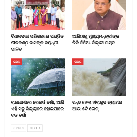
ବିଧାନସଭା ପରିସରରେ ପଣ୍ଡିତ
ଆଜିଠାରୁ ମୁଖ୍ୟମନ୍ତ୍ରୀଙ୍କ
ନୀଳକଣ୍ଠ ଦାସଙ୍କ ଜୟନ୍ତୀ
ତିନି ଦିନିଆ ଦିଲ୍ଲୀ ଗସ୍ତ
ପାଳିତ
ରାଜ୍ୟ
ରାଜ୍ୟ
ରାଜଧାନୀରେ ରେକର୍ଡ ବର୍ଷା, ଆଜି
ବନ୍ଦ ହେଲା ହୀରାକୁଦ ଡ୍ୟାମର
ଏହି ସବୁ ଜିଲ୍ଲାରେ ହୋଇପାରେ
ଆଉ ୫ଟି ଗେଟ୍
ବଡ ବର୍ଷା
PREV
NEXT