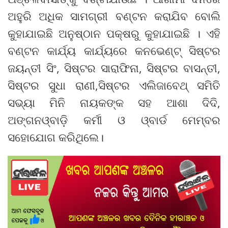
ଅହୁରି ଅଧିକ ସାମଗ୍ରୀ ବଣ୍ଟନ କରାଯିବ ବୋଲି
କୁହାଯାଇଛି ଅନୁଷ୍ଠାନ ପକ୍ଷରୁ କୁହାଯାଇଛି । ଏହି
ବଣ୍ଟନ କାର୍ଯ୍ୟ କାର୍ଯ୍ୟରେ କନଭେଣ୍ଟ୍ ସିଷ୍ଟର
ଜୟନ୍ତୀ ସିଂ, ସିଷ୍ଟର ସାରାଫିନା, ସିଷ୍ଟର ବାସନ୍ତୀ,
ସିଷ୍ଟର ସୁଧା ରାଣୀ,ସିଷ୍ଟର ଏଲିଜାବେଥ୍ ସମିତି
ସଭ୍ୟା ମିନି ନାୟକଙ୍କ ସହ ଆଶା ଦିଦି,
ଅଙ୍ଗନଓ୍ବାଡ଼ି କର୍ମୀ ଓ ଓ୍ବାର୍ଡ ମେମ୍ବର
ସହୋଯୋଗ କରିଥିଲେ।