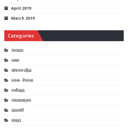
April 2019
March 2019
Categories
ଅପରାଧ
ଖେଳ
ଜୀବନଚର୍ଯ୍ୟା
ଦେଶ- ବିଦେଶ
ବାଣିଜ୍ୟ
ମନୋରଞ୍ଜନ
ରାଜନୀତି
ରାଜ୍ୟ