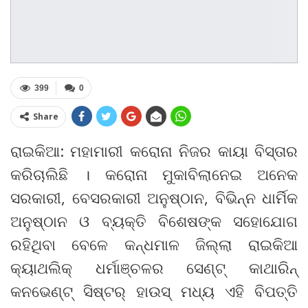
399
0
Share
ରାଇକିଆ: ମହାମାରୀ କରୋନା ନିଜର କାୟା ବିସ୍ତାର
କରିଚାଲିଛି । କରୋନା ମୁକାବିଲାନେଇ ଅନେକ
ସରକାରୀ, ବେସରକାରୀ ଅନୁଷ୍ଠାନ, ବିଭିନ୍ନ ଧାର୍ମିକ
ଅନୁଷ୍ଠାନ ଓ ବ୍ୟକ୍ତି ବିଶେଷଙ୍କ ସହୋଯୋଗ
ରହିଥିବା ବେଳେ କନ୍ଧମାଳ ଜିଲ୍ଲା ରାଇକିଆ
କ୍ୟାଥଲିକ୍ ଧର୍ମାଞ୍ଚଳର ସେଣ୍ଟ୍ କାଥାରିନ୍
କନଭେଣ୍ଟ୍ ସିଷ୍ଟର୍ ହାଉସ୍ ମଧ୍ୟ ଏହି ବିପତ୍ତି