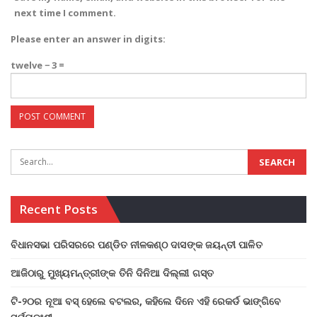
next time I comment.
Please enter an answer in digits:
twelve − 3 =
Recent Posts
ବିଧାନସଭା ପରିସରରେ ପଣ୍ଡିତ ନୀଳକଣ୍ଠ ଦାସଙ୍କ ଜୟନ୍ତୀ ପାଳିତ
ଆଜିଠାରୁ ମୁଖ୍ୟମନ୍ତ୍ରୀଙ୍କ ତିନି ଦିନିଆ ଦିଲ୍ଲୀ ଗସ୍ତ
ଟି-୨୦ର ନୂଆ ବସ୍ ହେଲେ ବଟଲର, କହିଲେ ଦିନେ ଏହି ରେକର୍ଡ ଭାଙ୍ଗିବେ