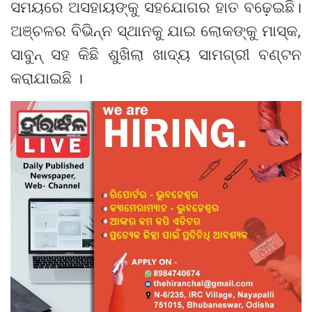
ସମୟରେ ଅସହାୟଙ୍କୁ ସହଯୋଗର ହାତ ବଢ଼େଇଛି।
ଅଞ୍ଚଳର ବିଭିନ୍ନ ସ୍ଥାନକୁ ଯାଇ ଲୋକଙ୍କୁ ମାସ୍କ,
ସାବୁନ୍ ସହ କିଛି ଶୁଖିଲା ଖାଦ୍ୟ ସାମଗ୍ରୀ ବଣ୍ଟନ
କରାଯାଇଛି ।