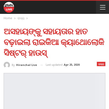
Home
ରାଜ୍ୟ
ଅସହାୟଙ୍କୁ ସହାୟତାର ହାତ
ବଢ଼ାଇଲା ରାଇକିଆ କ୍ୟାଥୋଲୋକି
ସିଷ୍ଟର୍ ହାଉସ୍
ରାଜ୍ୟ
Last updated
Apr 25, 2020
By
Hiranchal Live