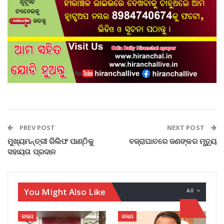
PREV POST
NEXT POST
ମୁଖ୍ୟମନ୍ତ୍ରୀ ରିଲିଫ ପାଣ୍ଠିକୁ
ବଜ୍ରାଘାତରେ ଜଣଙ୍କର ମୃତ୍ୟୁ
ସହାୟତା ପ୍ରଦାନ
You Might Also Like
All
ରାଜ୍ୟ
ରାଜ୍ୟ