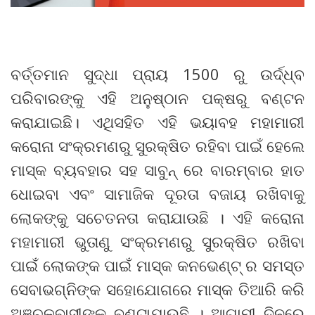
ବର୍ତ୍ତମାନ ସୁଦ୍ଧା ପ୍ରାୟ 1500 ରୁ ଉର୍ଦ୍ଧ୍ବ
ପରିବାରଙ୍କୁ ଏହି ଅନୁଷ୍ଠାନ ପକ୍ଷରୁ ବଣ୍ଟନ
କରାଯାଇଛି। ଏଥିସହିତ ଏହି ଭୟାବହ ମହାମାରୀ
କରୋନା ସଂକ୍ରମଣରୁ ସୁରକ୍ଷିତ ରହିବା ପାଇଁ ହେଲେ
ମାସ୍କ ବ୍ୟବହାର ସହ ସାବୁନ୍ ରେ ବାରମ୍ବାର ହାତ
ଧୋଇବା ଏବଂ ସାମାଜିକ ଦୂରତା ବଜାୟ ରଖିବାକୁ
ଲୋକଙ୍କୁ ସଚେତନତା କରାଯାଉଛି । ଏହି କରୋନା
ମହାମାରୀ ଭୁତାଣୁ ସଂକ୍ରମଣରୁ ସୁରକ୍ଷିତ ରଖିବା
ପାଇଁ ଲୋକଙ୍କ ପାଇଁ ମାସ୍କ କନଭେଣ୍ଟ୍ ର ସମସ୍ତ
ସେବାଭଗ୍ନିଙ୍କ ସହୋଯୋଗରେ ମାସ୍କ ତିଆରି କରି
ଅଞ୍ଚଳବାସୀଙ୍କୁ ବଣ୍ଟାଯାଉଛି । ଆଗାମୀ ଦିନରେ