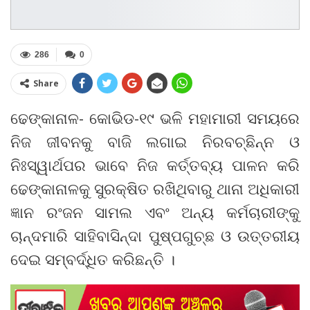
286
0
Share
ଢେଙ୍କାନାଳ- କୋଭିଡ-୧୯ ଭଳି ମହାମାରୀ ସମୟରେ
ନିଜ ଜୀବନକୁ ବାଜି ଲଗାଇ ନିରବଚ୍ଛିନ୍ନ ଓ
ନିଃସ୍ୱାର୍ଥପର ଭାବେ ନିଜ କର୍ତ୍ତବ୍ୟ ପାଳନ କରି
ଢେଙ୍କାନାଳକୁ ସୁରକ୍ଷିତ ରଖିଥିବାରୁ ଥାନା ଅଧିକାରୀ
ଜ୍ଞାନ ରଂଜନ ସାମଲ ଏବଂ ଅନ୍ୟ କର୍ମଚାରୀଙ୍କୁ
ଚାନ୍ଦମାରି ସାହିବାସିନ୍ଦା ପୁଷ୍ପଗୁଚ୍ଛ ଓ ଉତ୍ତରୀୟ
ଦେଇ ସମ୍ବର୍ଦ୍ଧିତ କରିଛନ୍ତି ।