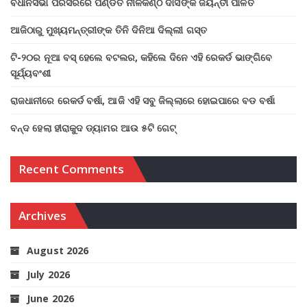
ବିଧାନସଭା ପରିସରରେ ପଣ୍ଡିତ ନୀଳକଣ୍ଠ ଦାସଙ୍କ ଜୟନ୍ତୀ ପାଳିତ
ଆଜିଠାରୁ ମୁଖ୍ୟମନ୍ତ୍ରୀଙ୍କ ତିନି ଦିନିଆ ଦିଲ୍ଲୀ ଗସ୍ତ
ଟି-୨୦ର ନୂଆ ବସ୍ ହେଲେ ବଟଲର, କହିଲେ ଦିନେ ଏହି ରେକର୍ଡ ଭାଙ୍ଗିବେ
ସୂର୍ଯ୍ୟବଂଶୀ
ରାଜଧାନୀରେ ରେକର୍ଡ ବର୍ଷା, ଆଜି ଏହି ସବୁ ଜିଲ୍ଲାରେ ହୋଇପାରେ ବଡ ବର୍ଷା
ବନ୍ଦ ହେଲା ହୀରାକୁଦ ଡ୍ୟାମର ଆଉ ୫ଟି ଗେଟ୍
Recent Comments
Archives
August 2026
July 2026
June 2026