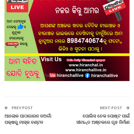
PREV POST
NEXT POST
ଆଲୋକ ପାଠାଗାରନ ନଅଗାଁ
ପୋଲିସ ଚେକ ପୋଷ୍ଟ ପାଇଁ
ପକ୍ଷରୁ ମାସ୍କ ବଣ୍ଟନ
ସୀମାନ୍ତ ଅଞ୍ଚଳରେ ଗୃହ ନିର୍ମାଣ