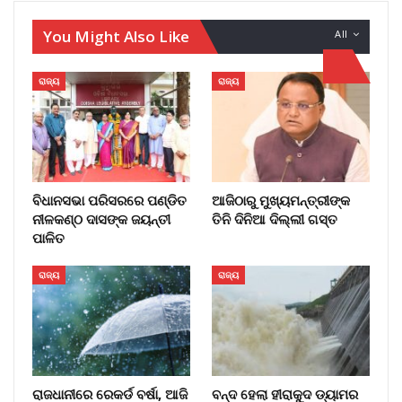
You Might Also Like
All
ରାଜ୍ୟ
ରାଜ୍ୟ
ବିଧାନସଭା ପରିସରରେ ପଣ୍ଡିତ
ଆଜିଠାରୁ ମୁଖ୍ୟମନ୍ତ୍ରୀଙ୍କ
ନୀଳକଣ୍ଠ ଦାସଙ୍କ ଜୟନ୍ତୀ
ତିନି ଦିନିଆ ଦିଲ୍ଲୀ ଗସ୍ତ
ପାଳିତ
ରାଜ୍ୟ
ରାଜ୍ୟ
ରାଜଧାନୀରେ ରେକର୍ଡ ବର୍ଷା, ଆଜି
ବନ୍ଦ ହେଲା ହୀରାକୁଦ ଡ୍ୟାମର