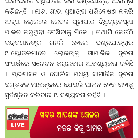
ପାରଂପରିକ ବିଧିପାଳନ କରି ଦଣ୍ଡଯାତ୍ରା ଆରମ୍ଭ
କରିଛନ୍ତି । ନାଚ, ଗୀତ, ସୁଆଙ୍ଗ ପରିବେଷଣ ନକରି
ଅଳ୍ପ ଲୋକରେ କେବଳ ପୂଜାପାଠ ବିଧିବ୍ୟବସ୍ଥା
ପାଳନ କରୁଥିବା ଦେଖିବାକୁ ମିଳେ । ତଥାପି କେଉଁଠି
ଭକ୍ତମାନଙ୍କ ଗହଳି ହେଲେ ଦଣ୍ଡଯାତ୍ରାର
ଆୟୋଜକମାନେ ଲୋକଙ୍କୁ ସାମାଜିକ ଦୂରତା
ସଂପର୍କରେ ସଚେତନ କରାଇବାର ଆବଶ୍ୟକତା ରହିଛି
। ପ୍ରଶାସନ ଓ ପୋଲିସ ମଧ୍ୟ ସାମାଜିକ ଦୂରତା
ଦଣ୍ଡଦଳ ମାନଙ୍କରେ ଯେପରି ପାଳନ ହେବ ତାହାକୁ
ସୁନିଶ୍ଚିତ କରିବାର ଆବଶ୍ୟକତା ରହିଛି ।