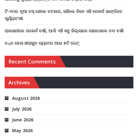
ଟି-୨୦ର ନୂଆ ବସ୍ ହେଲେ ବଟଲର, କହିଲେ ଦିନେ ଏହି ରେକର୍ଡ ଭାଙ୍ଗିବେ
ସୂର୍ଯ୍ୟବଂଶୀ
ରାଜଧାନୀରେ ରେକର୍ଡ ବର୍ଷା, ଆଜି ଏହି ସବୁ ଜିଲ୍ଲାରେ ହୋଇପାରେ ବଡ ବର୍ଷା
ବନ୍ଦ ହେଲା ହୀରାକୁଦ ଡ୍ୟାମର ଆଉ ୫ଟି ଗେଟ୍
Recent Comments
Archives
August 2026
July 2026
June 2026
May 2026