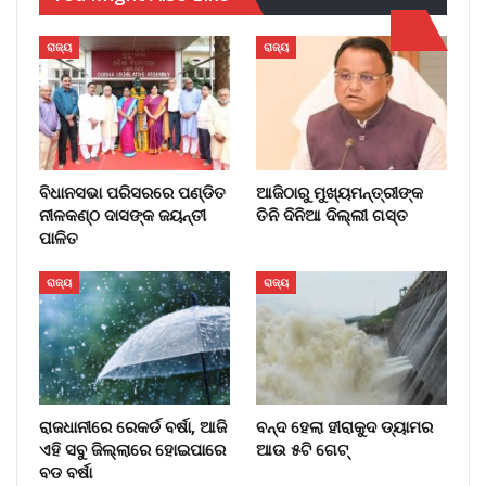
ରାଜ୍ୟ
ରାଜ୍ୟ
ବିଧାନସଭା ପରିସରରେ ପଣ୍ଡିତ
ଆଜିଠାରୁ ମୁଖ୍ୟମନ୍ତ୍ରୀଙ୍କ
ନୀଳକଣ୍ଠ ଦାସଙ୍କ ଜୟନ୍ତୀ
ତିନି ଦିନିଆ ଦିଲ୍ଲୀ ଗସ୍ତ
ପାଳିତ
ରାଜ୍ୟ
ରାଜ୍ୟ
ରାଜଧାନୀରେ ରେକର୍ଡ ବର୍ଷା, ଆଜି
ବନ୍ଦ ହେଲା ହୀରାକୁଦ ଡ୍ୟାମର
ଏହି ସବୁ ଜିଲ୍ଲାରେ ହୋଇପାରେ
ଆଉ ୫ଟି ଗେଟ୍
ବଡ ବର୍ଷା