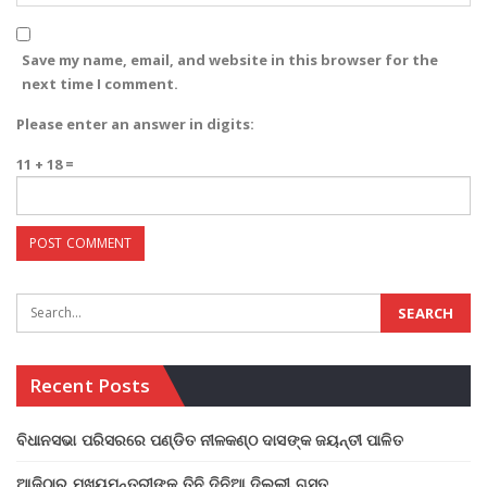
Save my name, email, and website in this browser for the
next time I comment.
Please enter an answer in digits:
11 + 18 =
Recent Posts
ବିଧାନସଭା ପରିସରରେ ପଣ୍ଡିତ ନୀଳକଣ୍ଠ ଦାସଙ୍କ ଜୟନ୍ତୀ ପାଳିତ
ଆଜିଠାରୁ ମୁଖ୍ୟମନ୍ତ୍ରୀଙ୍କ ତିନି ଦିନିଆ ଦିଲ୍ଲୀ ଗସ୍ତ