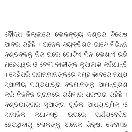
ବୌଦ୍ଧ ଜିଲ୍ଲାରେ ଲୋକନୃତ୍ୟ ଦଣ୍ଡର ବିଶେଷ
ଆଦର ରହିଛି । ଅନେକ ବ୍ୟକ୍ତିଗତ ଭାବେ ବିଭିନ୍ନ
ଦଣ୍ଡଦଳକୁ ନିଜ ଘରେ ଗୋଟିଏ ଦିନ ଲେଖାଏଁ ରଖି
ମହେଶ୍ୱର ଓ ଦେବୀ କାଳୀଙ୍କ କୃପାଲାଭ କରିଥାନ୍ତି
। ସେହିପରି ଗ୍ରାମମାନଙ୍କରେ ସମୂହ ଭାବରେ ମଧ୍ୟ
ସ୍ଥାନୀୟ ଦଣ୍ଡଯାତ୍ରା ଦଳମାନଙ୍କୁ ଆମନ୍ତ୍ରଣ
କରି ନିଜନିଜ ଗ୍ରାମରେ ରଖିବାର ପରଂପରା ରହିଛି ।
ଦଣ୍ଡଯାତ୍ରାର ସୁଆଙ୍ଗ ଗୁଡିକ ଆଧ୍ୟାତ୍ମିକ ଓ
ସାମାଜିକ କଥାବସ୍ତୁ ଉପରେ ପର୍ଯ୍ୟବେଶିତ
ହେଉଥିବାରୁ ଲୋକଙ୍କୁ ଅନେକ ଶିକ୍ଷା ଦେବାସହ