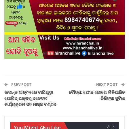
PREV POST
NEXT POST
ଉପାନ୍ତ ଅଞ୍ଚଳରେ ବାଲିଗୁଡ଼ା
ବୌଦ୍ଧ: ଫୋନ ଯୋଗେ ମିଳିପାରିବ
ପୋଲିସ୍ ପକ୍ଷରୁ ସଚେତନ
ଚିକିତ୍ସା ସୁବିଧା
କାର୍ଯ୍ୟକ୍ରମ ସହ ମାସ୍କ ବଣ୍ଟନ
You Might Also Like
All