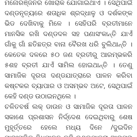
ମନୋରଞ୍ଜନର ଖୋରାକ ଯୋଗାଇଥାଏ । ସେଥିପାଇଁ
ଦଣ୍ଡନୃତ୍ୟରେ ଶତାଧିକ ଶ୍ରଦ୍ଧାଳୁ ଓ ଦର୍ଶକଙ୍କ
ଭିଡ ଦେଖିବାକୁ ମିଳେ । ସେହିପରି ବ୍ରତୀମାନେ
ମାନସିକ ରଖି ଦଣ୍ଡଦଳ ସହ ପଣାସଂକାନ୍ତି ଯାଏଁ
ଗାଁକୁ ଗାଁ ଛତିଛତ୍ର ବାନା ବୈରଖ ଧରି ବୁଲିଥାନ୍ତି ।
କେତେକ ଦଳରେ ୫୦ ଜଣ ବ୍ରତୀରୁ ଆରମ୍ଭକରି
୫ଶହ ବ୍ରତୀ ଯାଏଁ ସାମିଲ ହୋଇଥାନ୍ତି । ତେଣୁ
ସାମାଜିକ ଦୂରତା ଦଣ୍ଡଯାତ୍ରାରେ ପାଳନ କରିବା
କଷ୍ଟକର ବ୍ୟାପାର ଓ ଅସମ୍ଭବ ଅଟେ, ସେଥିପାଇଁ
କେହି ଦଣ୍ଡ ଉଠାଇନଥିଲେ ।
ଚଳିତବର୍ଷ ଲକ୍ ଡାଉନ ଓ ସାମାଜିକ ଦୂରତା ପାଳନ
ସକାଶେ ପ୍ରଶାସନ ନିର୍ଦ୍ଦେଶ ଦେଇଥିବାରୁ ଶେଷ
ମୁହୂର୍ତ୍ତରେ ହେଲେ ମଧ୍ୟ ଦିନେ /ଦୁଇଦିନ