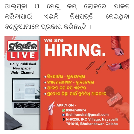
ଡାଲ୍‌ପୂଜା ଓ ମେରୁ କମ୍ ଲୋକରେ ପାଳନ
କରିବାପାଇଁ ଏଭଳି ନିଷ୍ପତ୍ତି ନେଇଥିବା
ଦଣ୍ଡୁଆମାନେ ପ୍ରକାଶ କରିଛନ୍ତି ।