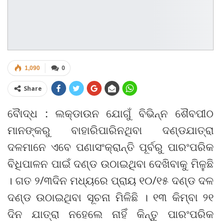
1,090
0
Share
ବୈାଦ୍ଧ : ଲକ୍‌ଡାଉନ ଯୋଗୁଁ ବିଭିନ୍ନ ଶୈବପୀଠ
ମାନଙ୍କରୁ ବାହାରିପାରିନଥିବା ଦଣ୍ଡଯାତ୍ରା
ଦଳମାନେ ଏବେ ପଣାସଂକ୍ରାନ୍ତି ପୂର୍ବରୁ ପାରଂପରିକ
ବିଧିପାଳନ ପାଇଁ ଦଣ୍ଡ ଉଠାଇଥିବା ଦେଖିବାକୁ ମିଳୁଛି
। ଗତ ୨/୩ଦିନ ମଧ୍ୟରେ ପ୍ରାୟ ୧୦/୧୫ ଦଣ୍ଡ ଦଳ
ଦଣ୍ଡ ଉଠାଇଥିବା ସୂଚନା ମିଳିଛି । ୧୩ କିମ୍ବା ୨୧
ଦିନ ଯାତ୍ରା ନହେଲେ ନାହିଁ କିନ୍ତୁ ପାରଂପରିକ