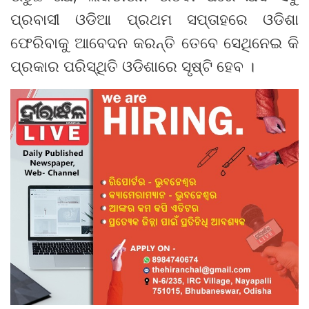
ପ୍ରବାସୀ ଓଡିଆ ପ୍ରଥମ ସପ୍ତାହରେ ଓଡିଶା
ଫେରିବାକୁ ଆବେଦନ କରନ୍ତି ତେବେ ସେଥିନେଇ କି
ପ୍ରକାର ପରିସ୍ଥିତି ଓଡିଶାରେ ସୃଷ୍ଟି ହେବ ।