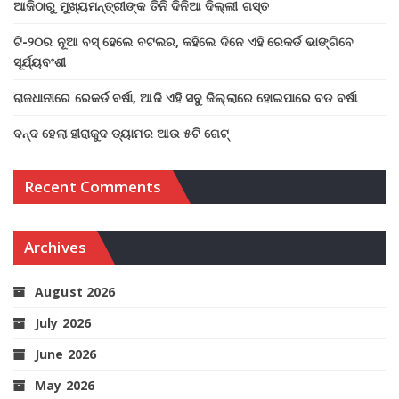
ଆଜିଠାରୁ ମୁଖ୍ୟମନ୍ତ୍ରୀଙ୍କ ତିନି ଦିନିଆ ଦିଲ୍ଲୀ ଗସ୍ତ
ଟି-୨୦ର ନୂଆ ବସ୍ ହେଲେ ବଟଲର, କହିଲେ ଦିନେ ଏହି ରେକର୍ଡ ଭାଙ୍ଗିବେ
ସୂର୍ଯ୍ୟବଂଶୀ
ରାଜଧାନୀରେ ରେକର୍ଡ ବର୍ଷା, ଆଜି ଏହି ସବୁ ଜିଲ୍ଲାରେ ହୋଇପାରେ ବଡ ବର୍ଷା
ବନ୍ଦ ହେଲା ହୀରାକୁଦ ଡ୍ୟାମର ଆଉ ୫ଟି ଗେଟ୍
Recent Comments
Archives
August 2026
July 2026
June 2026
May 2026