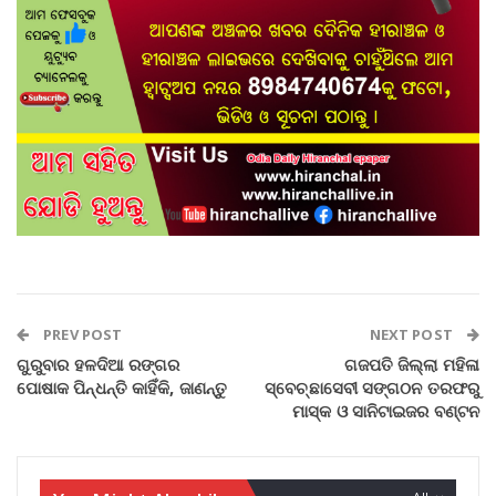
PREV POST
NEXT POST
ଗୁରୁବାର ହଳଦିଆ ରଙ୍ଗର
ଗଜପତି ଜିଲ୍ଲା ମହିଳା
ପୋଷାକ ପିନ୍ଧନ୍ତି କାହିଁକି, ଜାଣନ୍ତୁ
ସ୍ବେଚ୍ଛାସେବୀ ସଙ୍ଗଠନ ତରଫରୁ
ମାସ୍କ ଓ ସାନିଟାଇଜର ବଣ୍ଟନ