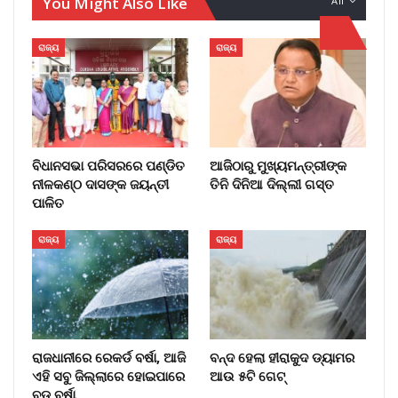
You Might Also Like
All
ରାଜ୍ୟ
ରାଜ୍ୟ
ବିଧାନସଭା ପରିସରରେ ପଣ୍ଡିତ
ଆଜିଠାରୁ ମୁଖ୍ୟମନ୍ତ୍ରୀଙ୍କ
ନୀଳକଣ୍ଠ ଦାସଙ୍କ ଜୟନ୍ତୀ
ତିନି ଦିନିଆ ଦିଲ୍ଲୀ ଗସ୍ତ
ପାଳିତ
ରାଜ୍ୟ
ରାଜ୍ୟ
ରାଜଧାନୀରେ ରେକର୍ଡ ବର୍ଷା, ଆଜି
ବନ୍ଦ ହେଲା ହୀରାକୁଦ ଡ୍ୟାମର
ଏହି ସବୁ ଜିଲ୍ଲାରେ ହୋଇପାରେ
ଆଉ ୫ଟି ଗେଟ୍
ବଡ ବର୍ଷା