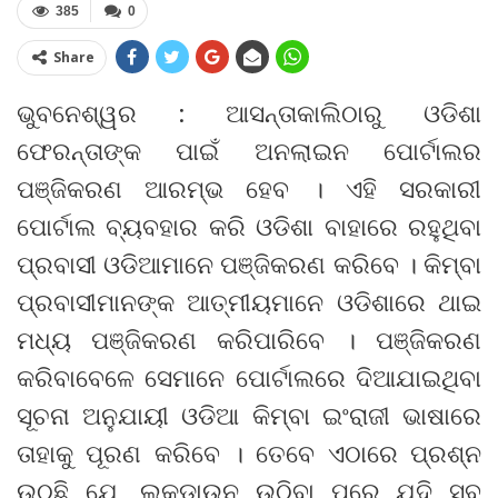
385
0
Share
ଭୁବନେଶ୍ୱର : ଆସନ୍ତାକାଲିଠାରୁ ଓଡିଶା
ଫେରନ୍ତାଙ୍କ ପାଇଁ ଅନଲାଇନ ପୋର୍ଟାଲର
ପଞ୍ଜିକରଣ ଆରମ୍ଭ ହେବ । ଏହି ସରକାରୀ
ପୋର୍ଟାଲ ବ୍ୟବହାର କରି ଓଡିଶା ବାହାରେ ରହୁଥିବା
ପ୍ରବାସୀ ଓଡିଆମାନେ ପଞ୍ଜିକରଣ କରିବେ । କିମ୍ବା
ପ୍ରବାସୀମାନଙ୍କ ଆତ୍ମୀୟମାନେ ଓଡିଶାରେ ଥାଇ
ମଧ୍ୟ ପଞ୍ଜିକରଣ କରିପାରିବେ । ପଞ୍ଜିକରଣ
କରିବାବେଳେ ସେମାନେ ପୋର୍ଟାଲରେ ଦିଆଯାଇଥିବା
ସୂଚନା ଅନୁଯାୟୀ ଓଡିଆ କିମ୍ବା ଇଂରାଜୀ ଭାଷାରେ
ତାହାକୁ ପୂରଣ କରିବେ । ତେବେ ଏଠାରେ ପ୍ରଶ୍ନ
ଉଠୁଛି ଯେ, ଲକଡାଉନ ଉଠିବା ପରେ ଯଦି ସବୁ