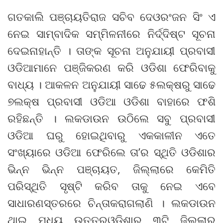
ଗତକାଲି ପଞ୍ଚାୟତିରାଜ ସଚିବ ଦେଓରଂଜନ ସିଂ ଏ
ନେଇ ସାମ୍ବାଦିକ ସମ୍ମିଳନୀରେ ନିର୍ଦ୍ଦିଷ୍ଟ ସୂଚନା
ଦେଇନାହାନ୍ତି । ତାଙ୍କ ସୂଚନା ଅନୁଯାୟୀ ପ୍ରବାସୀ
ଓଡିଆମାନେ ପଞ୍ଜିକରଣ କରି ଓଡିଶା ଫେରିବାକୁ
ବାଧ୍ୟ । ଆକଳନ ଅନୁଯାୟୀ ସାଢେ ୫ଲକ୍ଷରୁ ସାଢେ
୭ଲକ୍ଷ ପ୍ରବାସୀ ଓଡିଆ ଓଡିଶା ବାହାରେ ଫଶି
ରହିଛନ୍ତି । ଲକଡାଉନ ଉଠିଲେ ସବୁ ପ୍ରବାସୀ
ଓଡିଆ ଘରୁ ହୋଇଥିବାରୁ ଏକକାଳୀନ ଏତେ
ସଂଖ୍ୟାରେ ଓଡିଆ ଫେରିଲେ ତା’ର ସ୍ଥିତି ଓଡିଶାର
ଭିନ୍ନ ଭିନ୍ନ ପଞ୍ଚାୟତ, ଜିଲ୍ଲାରେ କେମିତି
ପରିସ୍ଥିତି ସୃଷ୍ଟି କରିବ ତାକୁ ନେଇ ଏବେ
ସାଧାରଣସ୍ତରରେ ଚିନ୍ତାକରାଗଲାଣି । ଲକଡାଉନ
ଥାଇ ମଧ୍ୟ ଉତ୍ତରଓଡିଶାର ୩ଟି ଜିଲ୍ଲାର