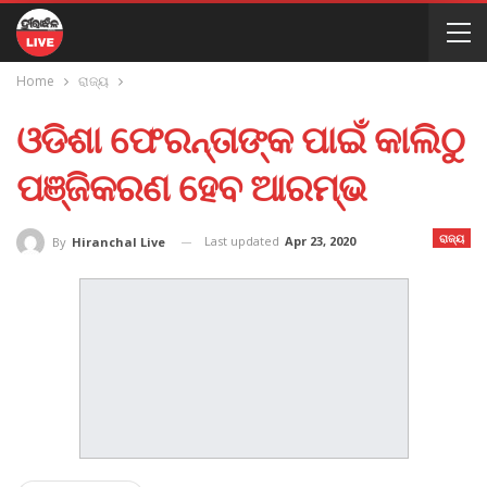
Home
ରାଜ୍ୟ
ଓଡିଶା ଫେରନ୍ତାଙ୍କ ପାଇଁ କାଲିଠୁ
ପଞ୍ଜିକରଣ ହେବ ଆରମ୍ଭ
ରାଜ୍ୟ
Last updated
Apr 23, 2020
By
Hiranchal Live