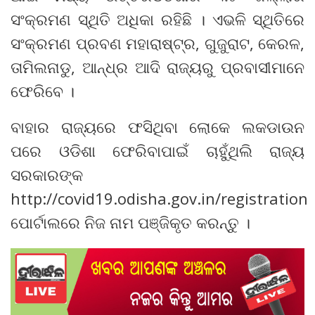
ସଂକ୍ରମଣ ସ୍ଥିତି ଅଧିକା ରହିଛି । ଏଭଳି ସ୍ଥିତିରେ
ସଂକ୍ରମଣ ପ୍ରବଣ ମହାରାଷ୍ଟ୍ର, ଗୁଜୁରାଟ, କେରଳ,
ତାମିଲନାଡୁ, ଆନ୍ଧ୍ର ଆଦି ରାଜ୍ୟରୁ ପ୍ରବାସୀମାନେ
ଫେରିବେ ।
ବାହାର ରାଜ୍ୟରେ ଫସିଥିବା ଲୋକେ ଲକଡାଉନ
ପରେ ଓଡିଶା ଫେରିବାପାଇଁ ଚାହୁଁଥିଲି ରାଜ୍ୟ
ସରକାରଙ୍କ
http://covid19.odisha.gov.in/registration
ପୋର୍ଟାଲରେ ନିଜ ନାମ ପଞ୍ଜିକୃତ କରନ୍ତୁ ।