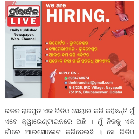
ରତନ ରାଜପୁତ ଏକ ଭିଡିଓ ସେୟାର କରି କହିଛନ୍ତି ମୁଁ
ଏବେ କ୍ୱାରେଣ୍ଟାଇନରେ ଅଛି । ମୁଁ ନିଜକୁ ଏକ
ଗାଁରେ ଆଇସୋଲେଟ କରିଦେଇଛି । ସେ ଭିଡିଓ