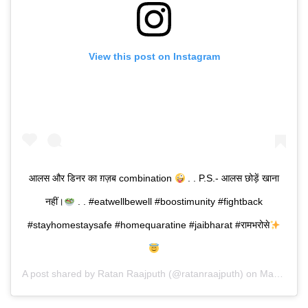
View this post on Instagram
आलस और डिनर का ग़ज़ब combination
. . P.S.- आलस छोड़ें खाना
नहीं।
. . #eatwellbewell #boostimunity #fightback
#stayhomestaysafe #homequaratine #jaibharat #रामभरोसे
A post shared by
Ratan Raajputh
(@ratanraajputh) on
Mar 31, 2020 at 8:34am PDT