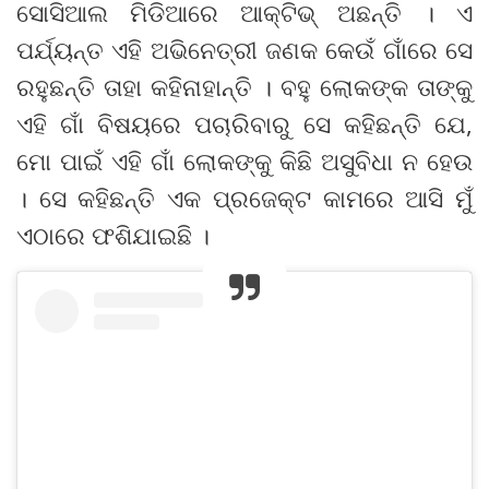
ସୋସିଆଲ ମିଡିଆରେ ଆକ୍ଟିଭ୍ ଅଛନ୍ତି । ଏ
ପର୍ଯ୍ୟନ୍ତ ଏହି ଅଭିନେତ୍ରୀ ଜଣକ କେଉଁ ଗାଁରେ ସେ
ରହୁଛନ୍ତି ତାହା କହିନାହାନ୍ତି । ବହୁ ଲୋକଙ୍କ ତାଙ୍କୁ
ଏହି ଗାଁ ବିଷୟରେ ପଚାରିବାରୁ ସେ କହିଛନ୍ତି ଯେ,
ମୋ ପାଇଁ ଏହି ଗାଁ ଲୋକଙ୍କୁ କିଛି ଅସୁବିଧା ନ ହେଉ
। ସେ କହିଛନ୍ତି ଏକ ପ୍ରଜେକ୍ଟ କାମରେ ଆସି ମୁଁ
ଏଠାରେ ଫଶିଯାଇଛି ।