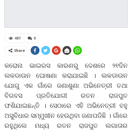
487
0
Share
କରୋନା ଭାଇରସ କାରଣରୁ ଦେଶରେ ୨୧ଦିନ
ଲକଡାଉନ ଘୋଷଣା କରାଯାଇଛି । ଲକଡାଉନ
ଯୋଗୁ ଏକ ଗାଁରେ ଜଣାଶୁଣା ଅଭିନେତ୍ରୀ ତଥା
ବିଗବସ ପ୍ରତିଯୋଗୀ ରତନ ରାଜପୁତ
ଫଶିଯାଇଛନ୍ତି । ସେଠାରେ ଏହି ଅଭିନେତ୍ରୀ ବହୁ
ଅସୁବିଧାର ସମ୍ମୁଖୀନ ହେଉଥିବା ଜଣାପଡିଛି । ଗାଁରେ
ରହୁଥିଲେ ମଧ୍ୟ ରତନ ରାଜପୁତ ଲଗାତାର