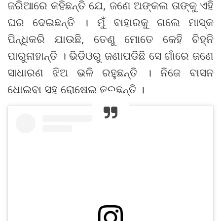
ଜରିଆରେ କହିଛନ୍ତି ଯେ, ଜଣେ ଅଙ୍କଲ ତାଙ୍କୁ ଏହି
ଘର ଦେଇଛନ୍ତି । ମୁଁ ବାହାରକୁ ଗଲେ ମାସ୍କ
ପିନ୍ଧିକରି ଯାଉଛି, ତେଣୁ ମୋତେ କେହି ଚିହ୍ନି
ପାରୁନାହାନ୍ତି । ଭିଡିଓରୁ ଜଣାପଡିଛି ସେ ଗାଁରେ ଜଣେ
ସାଧାରଣ ଝିଅ ଭଳି ରହୁଛନ୍ତି । ନିଜେ ବାସନ
ଧୋଇବା ସହ ରୋଷେଇ କରୁଛନ୍ତି ।