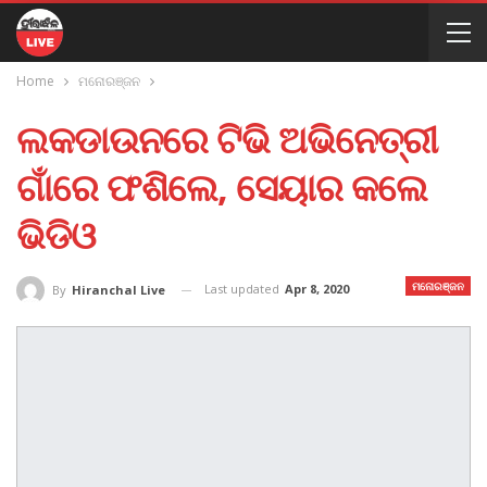
Home
ମନୋରଞ୍ଜନ
ଲକଡାଉନରେ ଟିଭି ଅଭିନେତ୍ରୀ
ଗାଁରେ ଫଶିଲେ, ସେୟାର କଲେ
ଭିଡିଓ
ମନୋରଞ୍ଜନ
Last updated
Apr 8, 2020
By
Hiranchal Live