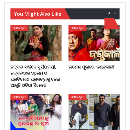
You Might Also Like
All
ମନୋରଞ୍ଜନ
ମନୋରଞ୍ଜନ
ନକ୍ସଲ ସାଜିବେ ସୂର୍ଯ୍ୟମୟୀ,
ଗଣେଶ ପୂଜାରେ ‘ଦଣ୍ଡକାଳୀ’
ନକ୍ସଲଙ୍କ ପ୍ରେମ ଓ
ପ୍ରତିଶୋଧ ପ୍ରସଙ୍ଗକୁ ନେଇ
ଆସୁଛି ଓଡିଆ ସିନେମା
ମନୋରଞ୍ଜନ
ମନୋରଞ୍ଜନ