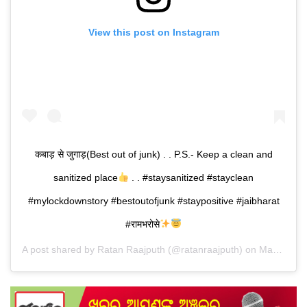
View this post on Instagram
कबाड़ से जुगाड़(Best out of junk) . . P.S.- Keep a clean and
sanitized place
. . #staysanitized #stayclean
#mylockdownstory #bestoutofjunk #staypositive #jaibharat
#रामभरोसे
A post shared by
Ratan Raajputh
(@ratanraajputh) on
Mar 29, 2020 at 3:55am PDT