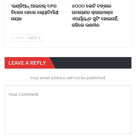
‘ଇଣ୍ଡିଆନ୍ ଆଇଡଲ୍ ୧୬’ର
୪୦୦୦ କୋଟି ଟଙ୍କାର
ବିଜେତା ହେଲେ ଜ୍ୟୋତିର୍ମୟୀ
ରାମାୟଣର କ୍ଲାଇମାକ୍ସ
ନାୟକ
ଏପର୍ଯ୍ୟନ୍ତ ସୁଟିଂ ହୋଇନାହିଁ,
କହିଲେ ରଣବୀର
PREV
NEXT
LEAVE A REPLY
Your email address will not be published.