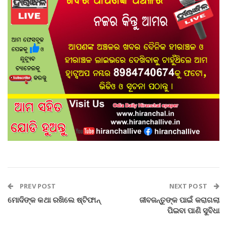
PREV POST
NEXT POST
ମୋଦିଙ୍କ କଥା ରଖିଲେ ଷ୍ଟିଫାନ୍‌
ଜୀବଜନ୍ତୁଙ୍କ ପାଇଁ କରାଗଲା
ପିଇବା ପାଣି ସୁବିଧା