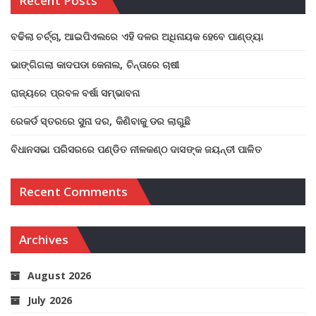
Recent Posts
ବଢିଲା ଚର୍ଚ୍ଚା, ଆଇପିଏଲରେ ଏହି ଦଳର ଅଧିନାୟକ ହେବେ ପାଣ୍ଡ୍ୟା
ଭାଙ୍ଗିଗଲା କାଦପଡା କେନାଲ, ଚିନ୍ତାରେ ଚାଷୀ
ରାଜ୍ୟରେ ପ୍ରବଳ ବର୍ଷା ସମ୍ଭାବନା
ରେକର୍ଡ ସ୍ତରରେ ସୁନା ଦର, କିଣିବାକୁ ଡର ଲାଗୁଛି
ବିଧାନସଭା ପରିସରରେ ପଣ୍ଡିତ ନୀଳକଣ୍ଠ ଦାସଙ୍କ ଜୟନ୍ତୀ ପାଳିତ
Recent Comments
Archives
August 2026
July 2026