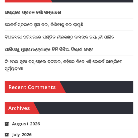
ରାଜ୍ୟରେ ପ୍ରବଳ ବର୍ଷା ସମ୍ଭାବନା
ରେକର୍ଡ ସ୍ତରରେ ସୁନା ଦର, କିଣିବାକୁ ଡର ଲାଗୁଛି
ବିଧାନସଭା ପରିସରରେ ପଣ୍ଡିତ ନୀଳକଣ୍ଠ ଦାସଙ୍କ ଜୟନ୍ତୀ ପାଳିତ
ଆଜିଠାରୁ ମୁଖ୍ୟମନ୍ତ୍ରୀଙ୍କ ତିନି ଦିନିଆ ଦିଲ୍ଲୀ ଗସ୍ତ
ଟି-୨୦ର ନୂଆ ବସ୍ ହେଲେ ବଟଲର, କହିଲେ ଦିନେ ଏହି ରେକର୍ଡ ଭାଙ୍ଗିବେ
ସୂର୍ଯ୍ୟବଂଶୀ
Recent Comments
Archives
August 2026
July 2026