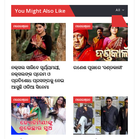
You Might Also Like
All
ମନୋରଞ୍ଜନ
ମନୋରଞ୍ଜନ
ନକ୍ସଲ ସାଜିବେ ସୂର୍ଯ୍ୟମୟୀ,
ଗଣେଶ ପୂଜାରେ ‘ଦଣ୍ଡକାଳୀ’
ନକ୍ସଲଙ୍କ ପ୍ରେମ ଓ
ପ୍ରତିଶୋଧ ପ୍ରସଙ୍ଗକୁ ନେଇ
ଆସୁଛି ଓଡିଆ ସିନେମା
ମନୋରଞ୍ଜନ
ମନୋରଞ୍ଜନ