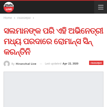
Home
ମନୋରଞ୍ଜନ
ସଲମାନଙ୍କ ପରି ଏହି ଅଭିନେତ୍ରୀ
ମଧ୍ୟ ପରଦାରେ ରୋମାନ୍ସ ସିନ୍
କରନ୍ତିନି
ମନୋରଞ୍ଜନ
Last updated
Apr 22, 2020
By
Hiranchal Live