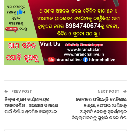
PREV POST
NEXT POST
ଜିଲ୍ଲା ଶ୍ରମ କାର୍ଯ୍ୟାଳୟର
କୋଟାରେ ଫଶିଛନ୍ତି ମେଡିକାଲ
ଅପାରଦର୍ଶିତା : ସରକାରୀ ସହାୟତା
ଛାତ୍ରୀ, ଫେରାଇ ଆଣିବାକୁ
ପାଇଁ ନିର୍ମାଣ ଶ୍ରମିକ ବାରଦୁଆର
ଅନୁମତି ଦେବାକୁ ସୁବର୍ଣ୍ଣପୁର
ଜିଲ୍ଲାପାଳଙ୍କୁ ଗୁହାରି କଲେ ପିତା