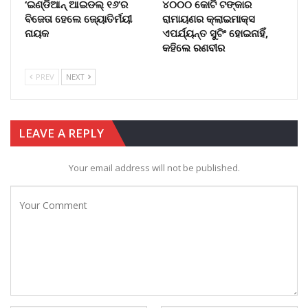
‘ଇଣ୍ଡିଆନ୍ ଆଇଡଲ୍ ୧୬’ର
୪୦୦୦ କୋଟି ଟଙ୍କାର
ବିଜେତା ହେଲେ ଜ୍ୟୋତିର୍ମୟୀ
ରାମାୟଣର କ୍ଲାଇମାକ୍ସ
ନାୟକ
ଏପର୍ଯ୍ୟନ୍ତ ସୁଟିଂ ହୋଇନାହିଁ,
କହିଲେ ରଣବୀର
PREV
NEXT
LEAVE A REPLY
Your email address will not be published.