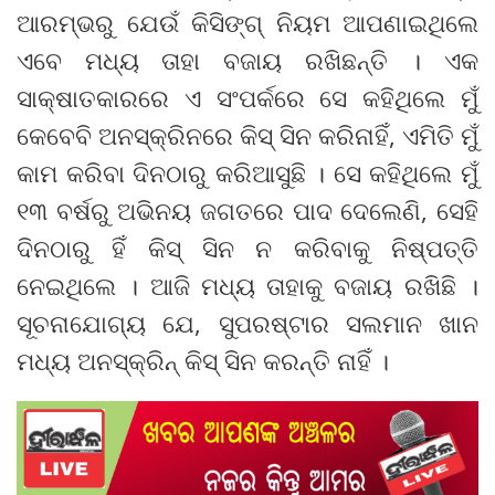
ଆରମ୍ଭରୁ ଯେଉଁ କିସିଙ୍ଗ୍ ନିୟମ ଆପଣାଇଥିଲେ
ଏବେ ମଧ୍ୟ ତାହା ବଜାୟ ରଖିଛନ୍ତି । ଏକ
ସାକ୍ଷାତକାରରେ ଏ ସଂପର୍କରେ ସେ କହିଥିଲେ ମୁଁ
କେବେବି ଅନସ୍କ୍ରିନରେ କିସ୍ ସିନ କରିନାହିଁ, ଏମିତି ମୁଁ
କାମ କରିବା ଦିନଠାରୁ କରିଆସୁଛି । ସେ କହିଥିଲେ ମୁଁ
୧୩ ବର୍ଷରୁ ଅଭିନୟ ଜଗତରେ ପାଦ ଦେଲେଣି, ସେହି
ଦିନଠାରୁ ହିଁ କିସ୍ ସିନ ନ କରିବାକୁ ନିଷ୍ପତ୍ତି
ନେଇଥିଲେ । ଆଜି ମଧ୍ୟ ତାହାକୁ ବଜାୟ ରଖିଛି ।
ସୂଚନାଯୋଗ୍ୟ ଯେ, ସୁପରଷ୍ଟାର ସଲମାନ ଖାନ
ମଧ୍ୟ ଅନସ୍କ୍ରିନ୍ କିସ୍ ସିନ କରନ୍ତି ନାହିଁ ।