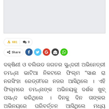
681
0
Share
ଦକ୍ଷିଣୀ ଓ ବଲିଉଡ ଜଗତର ସୁନ୍ଦରୀ ଅଭିନେତ୍ରୀ
ତମନ୍ନା ଭାଟିଆ ନିକଟରେ ଫିଲ୍ମ “ସାଈ ରା
ନରସିଂହା ରେଡ୍ଡୀ’ରେ ନଜର ଆସିଥିଲେ । ଏହି
ଫିଲ୍ମରେ ତମନ୍ନାଙ୍କ ଅଭିନୟକୁ ଦର୍ଶକ ଖୁବ୍
ପସନ୍ଦ କରିଥିଲେ । ଦିନକୁ ଦିନ ତାଙ୍କର
ଅଭିନୟରେ ପରିବର୍ତ୍ତନ ଆସିଥିଲେ ମଧ୍ୟ