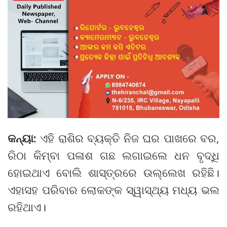
କନ୍ୟା:
ଏହି ରାଶିର ବ୍ୟକ୍ତି ନିଜ ଘର ପାଖରେ ବର,
ରିଠା କିମ୍ବା ପଳାଶ ଗଛ ଲଗାଇଲେ ଧନ ବୃଦ୍ଧି
ହୋଇଥାଏ ବୋଲି ଶାସ୍ତ୍ରରେ ଉଲ୍ଲେଖ ରହିଛି।
ଏହାସହ ପରିବାର ଲୋକଙ୍କ ସ୍ୱାସ୍ଥ୍ୟ ମଧ୍ୟ ଭଲ
ରହିଥାଏ।