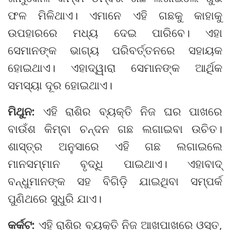
ଫଳ ମିଳିଥାଏ। ଏମାନେ ଏହି ଗଛକୁ କାହାକୁ
ଉପହାରରେ ମଧ୍ୟ ଦେଇ ପାରିବେ। ଏହା
ସେମାନଙ୍କ ଭାଗ୍ୟ ପରିବର୍ତ୍ତନରେ ସହାୟକ
ହୋଇଥାଏ। ଏହାଦ୍ୱାରା ସେମାନଙ୍କ ଆର୍ଥିକ
ସମସ୍ୟା ଦୂର ହୋଇଥାଏ।
ମିଥୁନ:
ଏହି ରାଶିର ବ୍ୟକ୍ତି ନିଜ ଘର ପାଖରେ
ବାଉଁଶ କିମ୍ବା ଚନ୍ଦନ ଗଛ ଲଗାଇବା ଉଚିତ।
ଶାସ୍ତ୍ର ଅନୁସାରେ ଏହି ଗଛ ଲଗାଇଲେ
ମାନସମ୍ମାନ ବୃଦ୍ଧି ପାଇଥାଏ। ଏହାବାଦ୍‌
ବନ୍ଧୁମାନଙ୍କ ସହ ବିଗିଡ଼ି ଯାଇଥିବା ସମ୍ପର୍କ
ପୁଣିଥରେ ସୁଧୁରି ଯାଏ।
କର୍କଟ:
ଏହି ରାଶିର ବ୍ୟକ୍ତି ନିଜ ଆଖପାଖରେ ଓସ୍ତ,