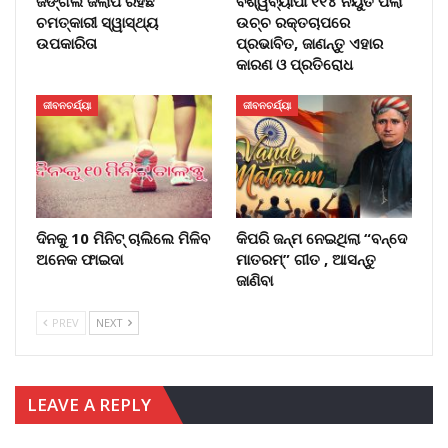
ଜଙ୍ଗଲ ଜିଲାପି ରହିଛି
ବିଶ୍ୱବ୍ୟାପୀ ୧୧୪ ନିୟୁତ ପିଲା
ଚମତ୍କାରୀ ସ୍ୱାସ୍ଥ୍ୟ
ଉଚ୍ଚ ରକ୍ତଚାପରେ
ଉପକାରିତା
ପ୍ରଭାବିତ, ଜାଣନ୍ତୁ ଏହାର
କାରଣ ଓ ପ୍ରତିରୋଧ
ଜୀବନଚର୍ଯ୍ୟା
ଜୀବନଚର୍ଯ୍ୟା
ଦିନକୁ 10 ମିନିଟ୍ ଚାଲିଲେ ମିଳିବ
କିପରି ଜନ୍ମ ନେଇଥିଲା “ବନ୍ଦେ
ଅନେକ ଫାଇଦା
ମାତରମ୍” ଗୀତ , ଆସନ୍ତୁ
ଜାଣିବା
PREV
NEXT
LEAVE A REPLY