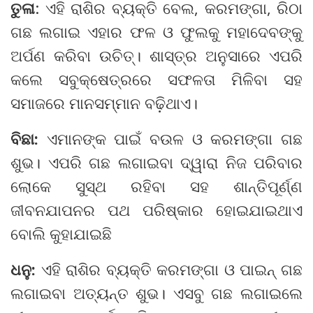
ତୁଳା
: ଏହି ରାଶିର ବ୍ୟକ୍ତି ବେଲ, କରମଙ୍ଗା, ରିଠା
ଗଛ ଲଗାଇ ଏହାର ଫଳ ଓ ଫୁଲକୁ ମହାଦେବଙ୍କୁ
ଅର୍ପଣ କରିବା ଉଚିତ୍‌। ଶାସ୍ତ୍ର ଅନୁସାରେ ଏପରି
କଲେ ସବୁକ୍ଷେତ୍ରରେ ସଫଳତା ମିଳିବା ସହ
ସମାଜରେ ମାନସମ୍ମାନ ବଢ଼ିଥାଏ।
ବିଛା:
ଏମାନଙ୍କ ପାଇଁ ବଉଳ ଓ କରମଙ୍ଗା ଗଛ
ଶୁଭ। ଏପରି ଗଛ ଲଗାଇବା ଦ୍ୱାରା ନିଜ ପରିବାର
ଲୋକେ ସୁସ୍ଥ ରହିବା ସହ ଶାନ୍ତିପୂର୍ଣ୍ଣ
ଜୀବନଯାପନର ପଥ ପରିଷ୍କାର ହୋଇଯାଇଥାଏ
ବୋଲି କୁହାଯାଇଛି
ଧନୁ:
ଏହି ରାଶିର ବ୍ୟକ୍ତି କରମଙ୍ଗା ଓ ପାଇନ୍‌ ଗଛ
ଲଗାଇବା ଅତ୍ୟନ୍ତ ଶୁଭ। ଏସବୁ ଗଛ ଲଗାଇଲେ