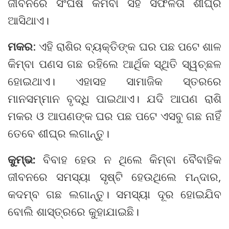
ଜୀବନରେ ସଂଘର୍ଷ କମିବା ସହ ସଫଳତା ଶୀଘ୍ର
ଆସିଥାଏ।
ମକର
: ଏହି ରାଶିର ବ୍ୟକ୍ତିଙ୍କ ଘର ପଛ ପଟେ ଶାଳ
କିମ୍ବା ପଣସ ଗଛ ରହିଲେ ଆର୍ଥିକ ସ୍ଥିତି ସ୍ୱଚ୍ଛଳ
ହୋଇଥାଏ। ଏହାସହ ସାମାଜିକ ସ୍ତରରେ
ମାନସମ୍ମାନ ବୃଦ୍ଧି ପାଇଥାଏ। ଯଦି ଆପଣ ରାଶି
ମକର ଓ ଆପଣଙ୍କ ଘର ପଛ ପଟେ ଏସବୁ ଗଛ ନାହିଁ
ତେବେ ଶୀଘ୍ର ଲଗାନ୍ତୁ।
କୁମ୍ଭ:
ବିବାହ ହେଉ ନ ଥିଲେ କିମ୍ବା ବୈବାହିକ
ଜୀବନରେ ସମସ୍ୟା ସୃଷ୍ଟି ହେଉଥିଲେ ମନ୍ଦାର,
କଦମ୍ବ ଗଛ ଲଗାନ୍ତୁ। ସମସ୍ୟା ଦୂର ହୋଇଯିବ
ବୋଲି ଶାସ୍ତ୍ରରେ କୁହାଯାଇଛି।