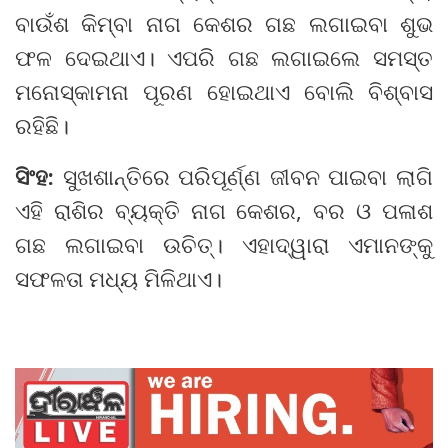
ବାଉଁଶ କିମ୍ବା ନାଗ କେଶର ଗଛ ଲଗାଇବା ଶୁଭ
ଫଳ ଦେଇଥାଏ। ଏପରି ଗଛ ଲଗାଇଲେ ସମସ୍ତ
ମନୋସ୍କାମନା ପୂରଣ ହୋଇଥାଏ ବୋଲି ବିଶ୍ବାସ
ରହିଛି।
ସିଂହ:
ସୁଖଶାନ୍ତିରେ ପରିପୂର୍ଣ୍ଣ ଜୀବନ ପାଇବା ଲାଗି
ଏହି ରାଶିର ବ୍ୟକ୍ତି ନାଗ କେଶର, ବର ଓ ପଳାଶ
ଗଛ ଲଗାଇବା ଉଚିତ୍। ଏହାଦ୍ୱାରା ଏମାନଙ୍କୁ
ସଫଳତା ମଧ୍ୟ ମିଳିଥାଏ।