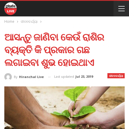
Home
ଜୀବନଚର୍ଯ୍ୟା
ଆସନ୍ତୁ ଜାଣିବା କେଉଁ ରାଶିର
ବ୍ୟକ୍ତି କି ପ୍ରକାର ଗଛ
ଲଗାଇବା ଶୁଭ ହୋଇଥାଏ
ଜୀବନଚର୍ଯ୍ୟା
Last updated
Jul 23, 2019
By
Hiranchal Live