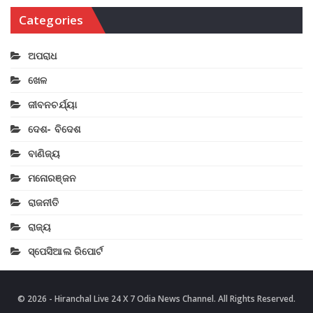
Categories
ଅପରାଧ
ଖେଳ
ଜୀବନଚର୍ଯ୍ୟା
ଦେଶ- ବିଦେଶ
ବାଣିଜ୍ୟ
ମନୋରଞ୍ଜନ
ରାଜନୀତି
ରାଜ୍ୟ
ସ୍ପେସିଆଲ ରିପୋର୍ଟ
© 2026 - Hiranchal Live 24 X 7 Odia News Channel. All Rights Reserved.