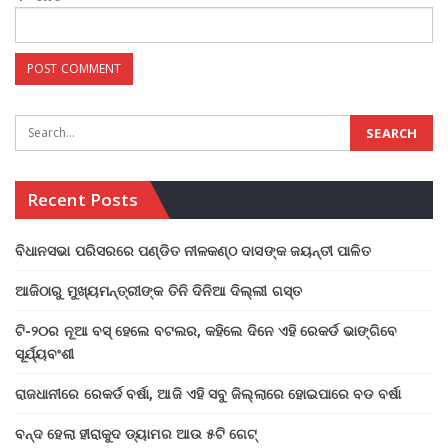
Recent Posts
ବିଧାନସଭା ପରିସରରେ ପଣ୍ଡିତ ନୀଳକଣ୍ଠ ଦାସଙ୍କ ଜୟନ୍ତୀ ପାଳିତ
ଆଜିଠାରୁ ମୁଖ୍ୟମନ୍ତ୍ରୀଙ୍କ ତିନି ଦିନିଆ ଦିଲ୍ଲୀ ଗସ୍ତ
ଟି-୨୦ର ନୂଆ ବସ୍ ହେଲେ ବଟଲର, କହିଲେ ଦିନେ ଏହି ରେକର୍ଡ ଭାଙ୍ଗିବେ
ସୂର୍ଯ୍ୟବଂଶୀ
ରାଜଧାନୀରେ ରେକର୍ଡ ବର୍ଷା, ଆଜି ଏହି ସବୁ ଜିଲ୍ଲାରେ ହୋଇପାରେ ବଡ ବର୍ଷା
ବନ୍ଦ ହେଲା ହୀରାକୁଦ ଡ୍ୟାମର ଆଉ ୫ଟି ଗେଟ୍