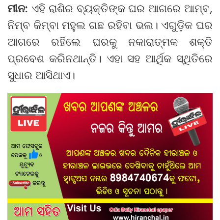
ମୀନ:
ଏହି ରାଶିର ବ୍ୟକ୍ତିଙ୍କ ଘର ଆଗରେ ଆମ୍ବ,
ନିମ୍ବ କିମ୍ବା ମହୁଲ ଗଛ ରହିବା ଭଲ। ଏଗୁଡ଼ିକ ଘର
ଆଗରେ ରହିଲେ ଘରକୁ ନକାରାତ୍ମକ ଶକ୍ତି
ପ୍ରବେଶ କରିନଥାନ୍ତି। ଏହା ସହ ଆର୍ଥିକ ସ୍ଥିତିରେ
ସୁଧାର ଆସିଥାଏ।