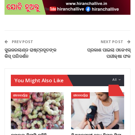
PREV POST
NEXT POST
ସୁଇଜରଲାଣ୍ଡ ରାଷ୍ଟ୍ରଦୂତଙ୍କ
ପ୍ରକାଶ ପାଇଲା ଓଜେଏସ୍
କିସ୍‍ ପରିଦର୍ଶନ
ପରୀକ୍ଷା ଫଳ
You Might Also Like
All
ଜୀବନଚର୍ଯ୍ୟା
ଜୀବନଚର୍ଯ୍ୟା