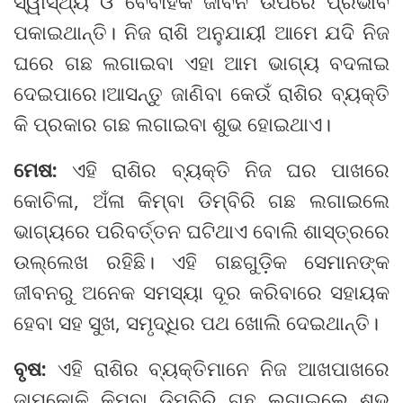
ସ୍ୱାସ୍ଥ୍ୟ ଓ ବୈବାହିକ ଜୀବନ ଉପରେ ପ୍ରଭାବ
ପକାଇଥାନ୍ତି। ନିଜ ରାଶି ଅନୁଯାୟୀ ଆମେ ଯଦି ନିଜ
ଘରେ ଗଛ ଲଗାଇବା ଏହା ଆମ ଭାଗ୍ୟ ବଦଳାଇ
ଦେଇପାରେ।ଆସନ୍ତୁ ଜାଣିବା କେଉଁ ରାଶିର ବ୍ୟକ୍ତି
କି ପ୍ରକାର ଗଛ ଲଗାଇବା ଶୁଭ ହୋଇଥାଏ।
ମେଷ:
ଏହି ରାଶିର ବ୍ୟକ୍ତି ନିଜ ଘର ପାଖରେ
କୋଚିଳା, ଅଁଳା କିମ୍ବା ଡିମ୍ବିରି ଗଛ ଲଗାଇଲେ
ଭାଗ୍ୟରେ ପରିବର୍ତ୍ତନ ଘଟିଥାଏ ବୋଲି ଶାସ୍ତ୍ରରେ
ଉଲ୍ଲେଖ ରହିଛି। ଏହି ଗଛଗୁଡ଼ିକ ସେମାନଙ୍କ
ଜୀବନରୁ ଅନେକ ସମସ୍ୟା ଦୂର କରିବାରେ ସହାୟକ
ହେବା ସହ ସୁଖ, ସମୃଦ୍ଧିର ପଥ ଖୋଲି ଦେଇଥାନ୍ତି।
ବୃଷ:
ଏହି ରାଶିର ବ୍ୟକ୍ତିମାନେ ନିଜ ଆଖପାଖରେ
ଜାମୁକୋଳି କିମ୍ବା ଡିମ୍ବିରି ଗଛ ଲଗାଇଲେ ଶୁଭ