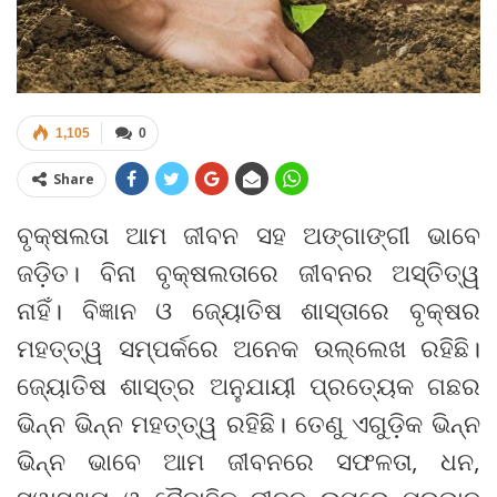
1,105
0
Share
ବୃକ୍ଷଲତା ଆମ ଜୀବନ ସହ ଅଙ୍ଗାଙ୍ଗୀ ଭାବେ
ଜଡ଼ିତ। ବିନା ବୃକ୍ଷଲତାରେ ଜୀବନର ଅସ୍ତିତ୍ୱ
ନାହିଁ। ବିଜ୍ଞାନ ଓ ଜ୍ୟୋତିଷ ଶାସ୍ତାରେ ବୃକ୍ଷର
ମହତ୍ତ୍ୱ ସମ୍ପର୍କରେ ଅନେକ ଉଲ୍ଲେଖ ରହିଛି।
ଜ୍ୟୋତିଷ ଶାସ୍ତ୍ର ଅନୁଯାୟୀ ପ୍ରତ୍ୟେକ ଗଛର
ଭିନ୍ନ ଭିନ୍ନ ମହତ୍ତ୍ୱ ରହିଛି। ତେଣୁ ଏଗୁଡ଼ିକ ଭିନ୍ନ
ଭିନ୍ନ ଭାବେ ଆମ ଜୀବନରେ ସଫଳତା, ଧନ,