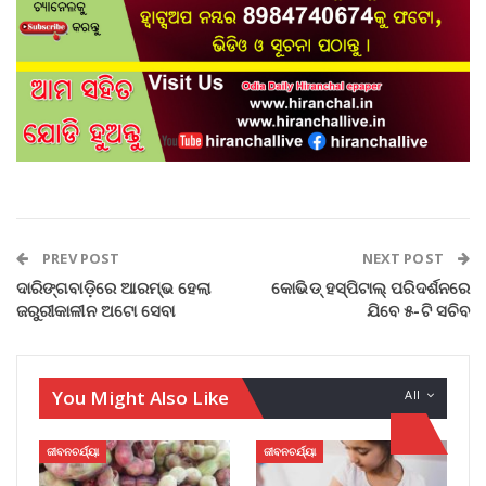
PREV POST
NEXT POST
ଦାରିଙ୍ଗବାଡ଼ିରେ ଆରମ୍ଭ ହେଲା
କୋଭିଡ୍ ହସ୍ପିଟାଲ୍ ପରିଦର୍ଶନରେ
ଜରୁରୀକାଳୀନ ଅଟୋ ସେବା
ଯିବେ ୫-ଟି ସଚିବ
You Might Also Like
All
ଜୀବନଚର୍ଯ୍ୟା
ଜୀବନଚର୍ଯ୍ୟା