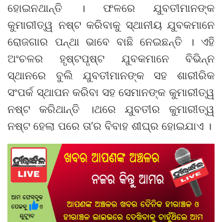
ହୋଇନଥାନ୍ତି । ଫଳରେ ଯୁବତୀମାନଙ୍କ
କୁମାରୀତ୍ୱ ନଷ୍ଟ କରିବାକୁ ସ୍ଥାନୀୟ ଯୁବକମାନେ
ରୋଜଗାର ପନ୍ଥା ଭାବେ ବାଛି ନେଇଛନ୍ତି । ଏହି
ଅଂଚଳର ହୃଷ୍ଟପୃଷ୍ଟ ଯୁବକମାନେ ବିଭିନ୍ନ
ସ୍ଥାନରେ ବୁଲି ଯୁବତୀମାନଙ୍କ ସହ ଶାରୀରିକ
ସଂପର୍କ ସ୍ଥାପନ କରିବା ସହ ସେମାନଙ୍କ କୁମାରୀତ୍ୱ
ନଷ୍ଟ କରିଥାନ୍ତି ।ଥରେ ଯୁବତୀର କୁମାରୀତ୍ୱ
ନଷ୍ଟ ହେଲା ପରେ ତା’ର ବିବାହ ଶୀଘ୍ର ହୋଇଯାଏ ।