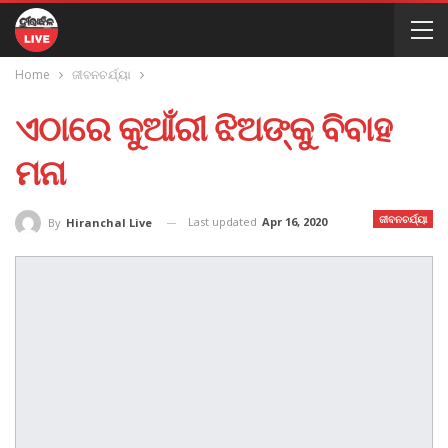
Home
ଜୀବନଚର୍ଯ୍ୟା
ଏଠାରେ କୁଆଁରୀ ଝିଅଙ୍କୁ ବିବାହ
ମନା
ଜୀବନଚର୍ଯ୍ୟା
Last updated
Apr 16, 2020
By
Hiranchal Live