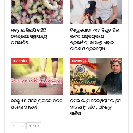
ଜଙ୍ଗଲ ଜିଲାପି ରହିଛି
ବିଶ୍ୱବ୍ୟାପୀ ୧୧୪ ନିୟୁତ ପିଲା
ଚମତ୍କାରୀ ସ୍ୱାସ୍ଥ୍ୟ
ଉଚ୍ଚ ରକ୍ତଚାପରେ
ଉପକାରିତା
ପ୍ରଭାବିତ, ଜାଣନ୍ତୁ ଏହାର
କାରଣ ଓ ପ୍ରତିରୋଧ
ଜୀବନଚର୍ଯ୍ୟା
ଜୀବନଚର୍ଯ୍ୟା
ଦିନକୁ 10 ମିନିଟ୍ ଚାଲିଲେ ମିଳିବ
କିପରି ଜନ୍ମ ନେଇଥିଲା “ବନ୍ଦେ
ଅନେକ ଫାଇଦା
ମାତରମ୍” ଗୀତ , ଆସନ୍ତୁ
ଜାଣିବା
PREV
NEXT