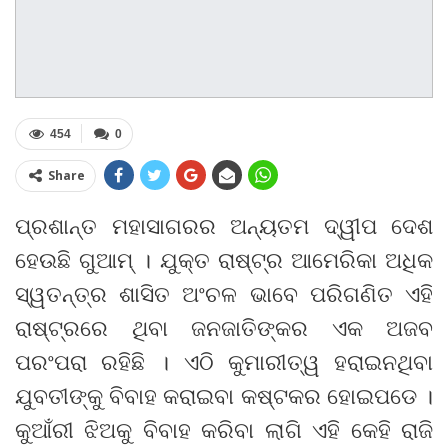
454
0
Share
ପ୍ରଶାନ୍ତ ମହାସାଗରର ଅନ୍ୟତମ ଦ୍ୱୀପ ଦେଶ
ହେଉଛି ଗୁଆମ୍ । ଯୁକ୍ତ ରାଷ୍ଟ୍ର ଆମେରିକା ଅଧିକ
ସ୍ୱତନ୍ତ୍ର ଶାସିତ ଅଂଚଳ ଭାବେ ପରିଗଣିତ ଏହି
ରାଷ୍ଟ୍ରରେ ଥିବା ଜନଜାତିଙ୍କର ଏକ ଅଜବ
ପରଂପରା ରହିଛି । ଏଠି କୁମାରୀତ୍ୱ ହରାଇନଥିବା
ଯୁବତୀଙ୍କୁ ବିବାହ କରାଇବା କଷ୍ଟକର ହୋଇପଡେ ।
କୁଆଁରୀ ଝିଅକୁ ବିବାହ କରିବା ଲାଗି ଏହି କେହି ରାଜି