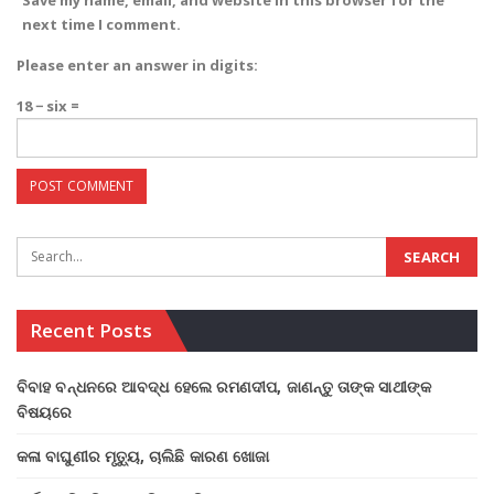
Save my name, email, and website in this browser for the
next time I comment.
Please enter an answer in digits:
18 − six =
Recent Posts
ବିବାହ ବନ୍ଧନରେ ଆବଦ୍ଧ ହେଲେ ରମଣଦୀପ, ଜାଣନ୍ତୁ ତାଙ୍କ ସାଥୀଙ୍କ
ବିଷୟରେ
କଳା ବାଘୁଣୀର ମୃତ୍ୟୁ, ଚାଲିଛି କାରଣ ଖୋଜା