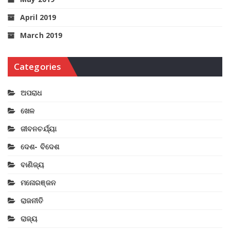
April 2019
March 2019
Categories
ଅପରାଧ
ଖେଳ
ଜୀବନଚର୍ଯ୍ୟା
ଦେଶ- ବିଦେଶ
ବାଣିଜ୍ୟ
ମନୋରଞ୍ଜନ
ରାଜନୀତି
ରାଜ୍ୟ