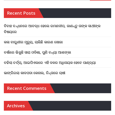
Recent Posts
ବିବାହ ବନ୍ଧନରେ ଆବଦ୍ଧ ହେଲେ ରମଣଦୀପ, ଜାଣନ୍ତୁ ତାଙ୍କ ସାଥୀଙ୍କ
ବିଷୟରେ
କଳା ବାଘୁଣୀର ମୃତ୍ୟୁ, ଚାଲିଛି କାରଣ ଖୋଜା
ବର୍ଷାରେ ଭିଜୁଛି ସାରା ଓଡିଶା, ପୁଣି ବନ୍ୟା ଆଶଙ୍କା
ବଢିଲା ଚର୍ଚ୍ଚା, ଆଇପିଏଲରେ ଏହି ଦଳର ଅଧିନାୟକ ହେବେ ପାଣ୍ଡ୍ୟା
ଭାଙ୍ଗିଗଲା କାଦପଡା କେନାଲ, ଚିନ୍ତାରେ ଚାଷୀ
Recent Comments
Archives