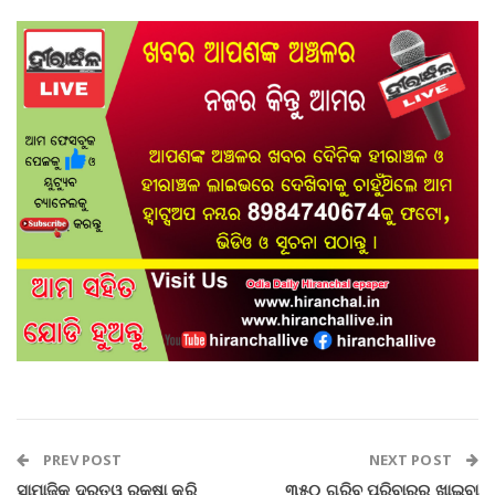
PREV POST
NEXT POST
ସାମାଜିକ ଦୂରତ୍ୱ ରକ୍ଷା କରି
୩୫୦ ଗରିବ ପରିବାରର ଖାଇବା