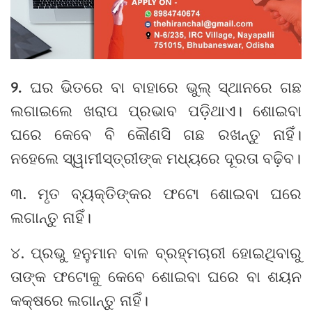
୨.
ଘର ଭିତରେ ବା ବାହାରେ ଭୁଲ୍‌ ସ୍ଥାନରେ ଗଛ
ଲଗାଇଲେ ଖରାପ ପ୍ରଭାବ ପଡ଼ିଥାଏ। ଶୋଇବା
ଘରେ କେବେ ବି କୌଣସି ଗଛ ରଖନ୍ତୁ ନାହିଁ।
ନହେଲେ ସ୍ୱାମୀସ୍ତ୍ରୀଙ୍କ ମଧ୍ୟରେ ଦୂରତା ବଢ଼ିବ।
୩. ମୃତ ବ୍ୟକ୍ତିଙ୍କର ଫଟୋ ଶୋଇବା ଘରେ
ଲଗାନ୍ତୁ ନାହିଁ।
୪. ପ୍ରଭୁ ହନୁମାନ ବାଳ ବ୍ରହ୍ମଚାରୀ ହୋଇଥିବାରୁ
ତାଙ୍କ ଫଟୋକୁ କେବେ ଶୋଇବା ଘରେ ବା ଶୟନ
କକ୍ଷରେ ଲଗାନ୍ତୁ ନାହିଁ।