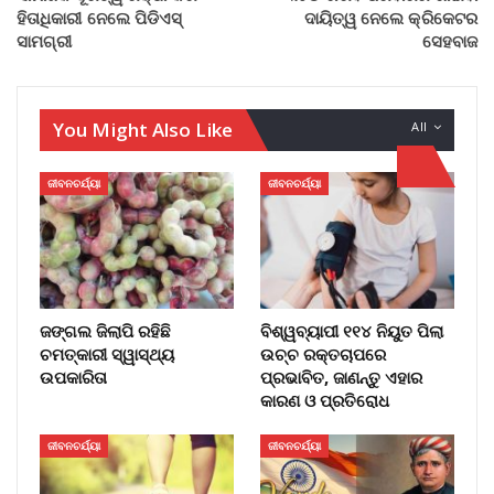
ହିତାଧିକାରୀ ନେଲେ ପିଡିଏସ୍
ଦାୟିତ୍ୱ ନେଲେ କ୍ରିକେଟର
ସାମଗ୍ରୀ
ସେହବାଜ
You Might Also Like
All
ଜୀବନଚର୍ଯ୍ୟା
ଜୀବନଚର୍ଯ୍ୟା
ଜଙ୍ଗଲ ଜିଲାପି ରହିଛି
ବିଶ୍ୱବ୍ୟାପୀ ୧୧୪ ନିୟୁତ ପିଲା
ଚମତ୍କାରୀ ସ୍ୱାସ୍ଥ୍ୟ
ଉଚ୍ଚ ରକ୍ତଚାପରେ
ଉପକାରିତା
ପ୍ରଭାବିତ, ଜାଣନ୍ତୁ ଏହାର
କାରଣ ଓ ପ୍ରତିରୋଧ
ଜୀବନଚର୍ଯ୍ୟା
ଜୀବନଚର୍ଯ୍ୟା