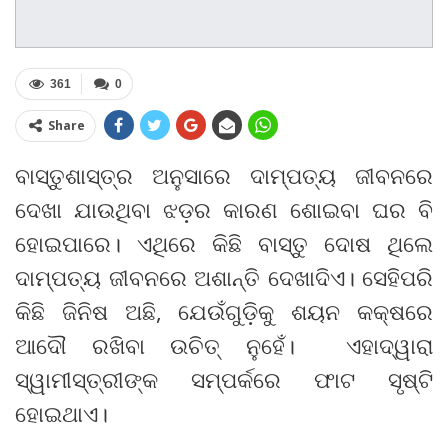
361
0
Share
ବାସ୍ତୁଶାସ୍ତ୍ର ଅନୁସାରେ ଦାମ୍ପତ୍ୟ ଜୀବନରେ
ଦେଖା ଯାଉଥିବା ଝଡ଼ର କାରଣ ଶୋଇବା ଘର ବି
ହୋଇପାରେ। ଏଥିରେ କିଛି ବାସ୍ତୁ ଦୋଷ ଥିଲେ
ଦାମ୍ପତ୍ୟ ଜୀବନରେ ଅଶାନ୍ତି ଦେଖାଦିଏ। ସେହିପରି
କିଛି ଜିନିଷ ଅଛି, ଯେଉଁଗୁଡ଼ିକୁ ଶୟନ କକ୍ଷରେ
ଆଦୌ ରଖିବା ଉଚିତ୍ ନୁହେଁ। ଏହାଦ୍ୱାରା
ସ୍ୱାମୀସ୍ତ୍ରୀଙ୍କ ସମ୍ପର୍କରେ ଫାଟ ସୃଷ୍ଟି
ହୋଇଥାଏ।