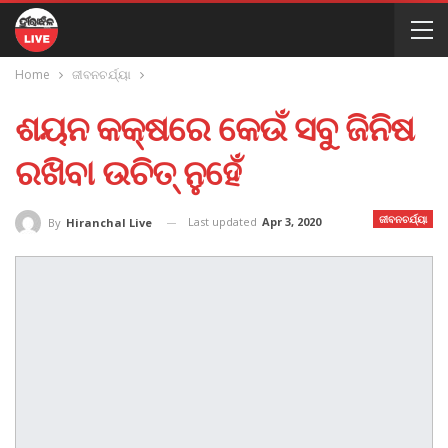
Home
ଜୀବନଚର୍ଯ୍ୟା
ଶୟନ କକ୍ଷରେ କେଉଁ ସବୁ ଜିନିଷ
ରଖିବା ଉଚିତ୍ ନୁହେଁ
ଜୀବନଚର୍ଯ୍ୟା
Last updated
Apr 3, 2020
By
Hiranchal Live