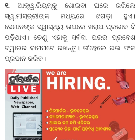
୧.
ଆକ୍ୱାରିୟମ୍‌କୁ ଶୋଇବା ଘରେ ରଖିଲେ
ସ୍ୱାମୀସ୍ତ୍ରୀଙ୍କ ମଧ୍ୟରେ ଝଗଡ଼ା ହୁଏ।
ସେମାନଙ୍କ ସ୍ୱାସ୍ଥ୍ୟ ଉପରେ ଖରାପ ପ୍ରଭାବ ବି
ପଡ଼ିଥାଏ। ତେଣୁ ଏହାକୁ ସର୍ବଦା ଘରର ପ୍ରବେଶ
ଦ୍ୱାରର ବାମପଟେ ରଖନ୍ତୁ। ତା’ହେଲେ ଭଲ ଫଳ
ପ୍ରଦାନ କରିବ।