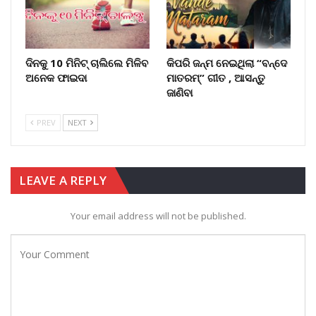
ଦିନକୁ 10 ମିନିଟ୍ ଚାଲିଲେ ମିଳିବ
କିପରି ଜନ୍ମ ନେଇଥିଲା “ବନ୍ଦେ
ଅନେକ ଫାଇଦା
ମାତରମ୍” ଗୀତ , ଆସନ୍ତୁ
ଜାଣିବା
PREV
NEXT
LEAVE A REPLY
Your email address will not be published.