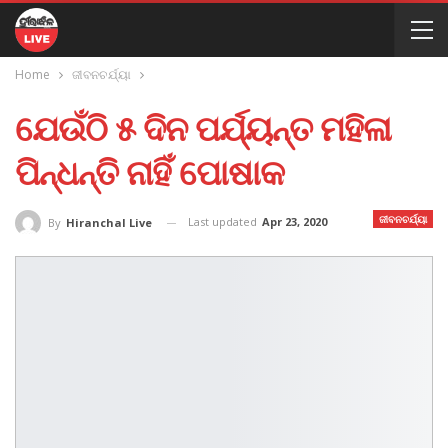
Home
ଜୀବନଚର୍ଯ୍ୟା
ଯେଉଁଠି ୫ ଦିନ ପର୍ଯ୍ୟନ୍ତ ମହିଳା
ପିନ୍ଧନ୍ତି ନାହିଁ ପୋଷାକ
ଜୀବନଚର୍ଯ୍ୟା
Last updated
Apr 23, 2020
By
Hiranchal Live