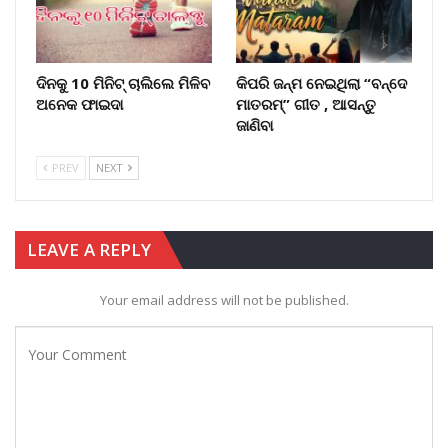
ଦିନକୁ 10 ମିନିଟ୍ ଚାଲିଲେ ମିଳିବ
କିପରି ଜନ୍ମ ନେଇଥିଲା “ବନ୍ଦେ
ଅନେକ ଫାଇଦା
ମାତରମ୍” ଗୀତ , ଆସନ୍ତୁ
ଜାଣିବା
PREV
NEXT
LEAVE A REPLY
Your email address will not be published.