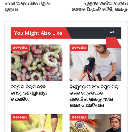
ବାରହା ଆକ୍ରମଣରେ ଯୁବକ
ଗୁରୁବାର ହଳଦିଆ ରଙ୍ଗର
ଗୁରୁତର
ପୋଷାକ ପିନ୍ଧନ୍ତି କାହିଁକି, ଜାଣନ୍ତୁ
You Might Also Like
All
ଜୀବନଚର୍ଯ୍ୟା
ଜୀବନଚର୍ଯ୍ୟା
ଜଙ୍ଗଲ ଜିଲାପି ରହିଛି
ବିଶ୍ୱବ୍ୟାପୀ ୧୧୪ ନିୟୁତ ପିଲା
ଚମତ୍କାରୀ ସ୍ୱାସ୍ଥ୍ୟ
ଉଚ୍ଚ ରକ୍ତଚାପରେ
ଉପକାରିତା
ପ୍ରଭାବିତ, ଜାଣନ୍ତୁ ଏହାର
କାରଣ ଓ ପ୍ରତିରୋଧ
ଜୀବନଚର୍ଯ୍ୟା
ଜୀବନଚର୍ଯ୍ୟା