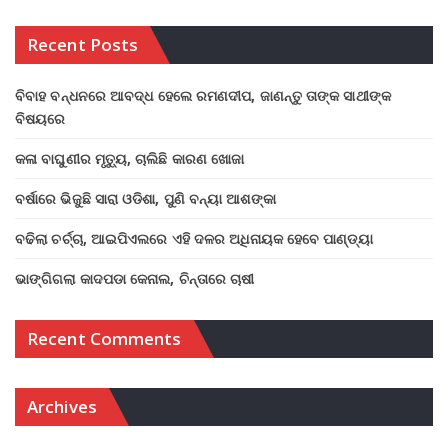
Recent Posts
ବିବାହ ବନ୍ଧନରେ ଆବଦ୍ଧ ହେଲେ ରମଣଦୀପ, ଜାଣନ୍ତୁ ତାଙ୍କ ସାଥୀଙ୍କ
ବିଷୟରେ
କଳା ବାଘୁଣୀର ମୃତ୍ୟୁ, ଚାଲିଛି କାରଣ ଖୋଜା
ବର୍ଷାରେ ଭିଜୁଛି ସାରା ଓଡିଶା, ପୁଣି ବନ୍ୟା ଆଶଙ୍କା
ବଢିଲା ଚର୍ଚ୍ଚା, ଆଇପିଏଲରେ ଏହି ଦଳର ଅଧିନାୟକ ହେବେ ପାଣ୍ଡ୍ୟା
ଭାଙ୍ଗିଗଲା କାଦପଡା କେନାଲ, ଚିନ୍ତାରେ ଚାଷୀ
Recent Comments
Archives