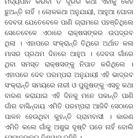
ମଦ୍ୟପାନ କରିବା ତ ଦୂରର କଥା ଏହାକୁ କେହି
ଛୁଅନ୍ତି ନାହିଁ । ଲୋକକଥା ଅନୁଯାୟୀ, ଆହୁଆ ଘୋଡା
ଦେବତା ଯେତେବେଳେ ପାଣି ଗ୍ରାମରେ ପହଞ୍ଚିଥିଲେ
ସେତେବେଳେ ଏଠାରେ ରାକ୍ଷସଙ୍କର ଉପଦ୍ରବ
ଥିଲା । ଏହାପରେ ସଂକ୍ରାନ୍ତି ତିଥିରେ ଅର୍ଥାତ କଳା
ମାସର ପ୍ରଥମ ଦିନରେ ଆହୁଅ । ଦେବତା ଗାଁରେ
ଥିବା ସମସ୍ତ ରାକ୍ଷସଙ୍କୁ ନିପାତ କରିଥିଲେ ।
ଏହାପରେ ଦେବ ପରମ୍ପରା ଅନୁଯାୟୀ ଏହି ଭାଦ୍ରବ
ସଂକ୍ରାନ୍ତି ସମୟରେ ନାରୀ ଓ ପୁରୁଷଙ୍କୁ ଏସବୁ କଥା
ବାରଣ କରାଯାଇ ଏହି ଦିନକୁ ମନେ ପକାନ୍ତି ପାଣି
ଗାଁର ବାସିନ୍ଦାୟ ଏମିତି ପରମ୍ପରା ଆଜିବି ସେଠାରେ
ପାଳନ ହେଉଥିବା କୁହନ୍ତି ଗ୍ରାମବାସୀ । କାରଣ
ଏମିତି କଲେ ଗାଁକୁ ଅଶୁଭ ଦୃଷ୍ଟି ପଡେ ନାହିଁ ବୋଲି
ସେମାନଙ୍କର ବିଶ୍ୱାସ ରହିଛି ।