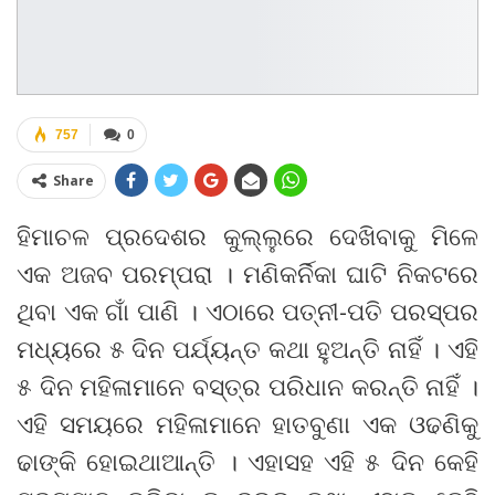
757
0
Share
ହିମାଚଳ ପ୍ରଦେଶର କୁଲ୍ଲୁରେ ଦେଖିବାକୁ ମିଳେ
ଏକ ଅଜବ ପରମ୍ପରା । ମଣିକର୍ନିକା ଘାଟି ନିକଟରେ
ଥିବା ଏକ ଗାଁ ପାଣି । ଏଠାରେ ପତ୍ନୀ-ପତି ପରସ୍ପର
ମଧ୍ୟରେ ୫ ଦିନ ପର୍ଯ୍ୟନ୍ତ କଥା ହୁଅନ୍ତି ନାହିଁ । ଏହି
୫ ଦିନ ମହିଳାମାନେ ବସ୍ତ୍ର ପରିଧାନ କରନ୍ତି ନାହିଁ ।
ଏହି ସମୟରେ ମହିଳାମାନେ ହାତବୁଣା ଏକ ଓଢଣିକୁ
ଢାଙ୍କି ହୋଇଥାଆନ୍ତି । ଏହାସହ ଏହି ୫ ଦିନ କେହି