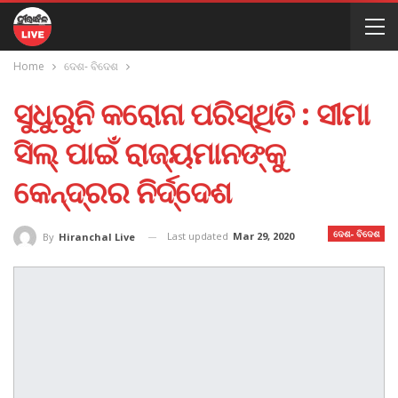
Home
ଦେଶ- ବିଦେଶ
ସୁଧୁରୁନି କରୋନା ପରିସ୍ଥିତି : ସୀମା
ସିଲ୍ ପାଇଁ ରାଜ୍ୟମାନଙ୍କୁ
କେନ୍ଦ୍ରର ନିର୍ଦ୍ଦେଶ
ଦେଶ- ବିଦେଶ
Last updated
Mar 29, 2020
By
Hiranchal Live