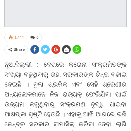
1,444
0
Share
ନୂଆଦିଲ୍ଲୀ : ଦେଶରେ କରୋନା ସଂକ୍ରମିତଙ୍କ
ସଂଖ୍ୟା ବଢୁଥିବାରୁ ତାହା ସରକାରଙ୍କ ଚିନ୍ତା ବଢାଇ
ଦେଇଛି । ବୁଲା ଶ୍ରମିକ ଏବଂ ସେହି ଶ୍ରେଣୀର
ଅନ୍ୟଲୋକମାନେ ନିଜ ରାଜ୍ୟକୁ ଫେରିଯିବା ପାଇଁ
ଉଦ୍ୟମ କରୁଥିବାରୁ ସଂକ୍ରମଣ ବୃଦ୍ଧି ପାଇବା
ଆଶଙ୍କା ସୃଷ୍ଟି ହେଉଛି । ଏହାକୁ ଆଖି ଆଗରେ ରଖି
କେନ୍ଦ୍ର ସରକାର ସୀମାସିଲ୍ କରିବା ଦେବା ଲାଗି