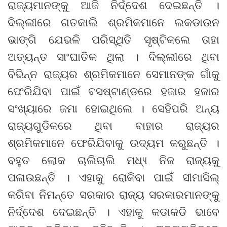
ରାଜ୍ୟମାନଙ୍କୁ ଆଜି ନିର୍ଦ୍ଦେଶ ଦେଇଛନ୍ତି ।
ଦିଲ୍ଲୀରେ ଗତକାଲି ଶ୍ରମିକମାନେ ଲକଡାଉନ
ଭାଙ୍ଗି ଯେଭଳି ପରିସ୍ଥିତି ସୃଷ୍ଟିକଲେ ତାହା
ଅତ୍ୟନ୍ତ ସାଂଘାତିକ ଥିଲା । ଦିଲ୍ଲୀରେ ଥିବା
ବିଭିନ୍ନ ରାଜ୍ୟର ଶ୍ରମିକମାନେ ସେମାନଙ୍କ ଗାଁକୁ
ଫେରିଯିବା ପାଇଁ ବସଷ୍ଟାଣ୍ଡରେ ହଜାର ହଜାର
ସଂଖ୍ୟାରେ ଜମା ହୋଇଥିଲେ । ସେହିପରି ଅନ୍ୟ
ରାଜ୍ୟଗୁଡିକରେ ଥିବା ବାହାର ରାଜ୍ୟର
ଶ୍ରମିକମାନେ ଫେରିଯିବାକୁ ଉଦ୍ୟମ କରୁଛନ୍ତି ।
ବହୁତ ଲୋକ ଚାଲିଚାଲି ମଧ୍ୟ୍ ନିଜ ରାଜ୍ୟକୁ
ପଳାଉଛନ୍ତି । ଏହାକୁ ରୋକିବା ପାଇଁ ସୀମାସିଲ୍
କରିବା ନିମନ୍ତେ ସରକାର ରାଜ୍ୟ ସରକାରମାନଙ୍କୁ
ନିର୍ଦ୍ଦେଶ ଦେଇଛନ୍ତି । ଏହାକୁ କଡାକଡି ଭାବେ