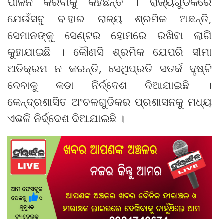
ପାଳନ କରିବାକୁ କହିଛନ୍ତି । ରାଜ୍ୟଗୁଡିକରେ
ଯେଉଁସବୁ ବାହାର ରାଜ୍ୟ ଶ୍ରମିକ ଅଛନ୍ତି,
ସେମାନଙ୍କୁ ସେଣ୍ଟର ହୋମରେ ରଖିବା ଲାଗି
କୁହାଯାଇଛି । କୌଣସି ଶ୍ରମିକ ଯେପରି ସୀମା
ଅତିକ୍ରମ ନ କରନ୍ତି, ସେଥିପ୍ରତି ସତର୍କ ଦୃଷ୍ଟି
ଦେବାକୁ କଡା ନିର୍ଦ୍ଦେଶ ଦିଆଯାଇଛି ।
କେନ୍ଦ୍ରଶାସିତ ଅଂଚଳଗୁଡିକର ପ୍ରଶାସନକୁ ମଧ୍ୟ
ଏଭଳି ନିର୍ଦ୍ଦେଶ ଦିଆଯାଇଛି ।