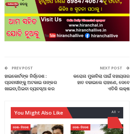
PREV POST
NEXT POST
ହାଇକୋର୍ଟଙ୍କ ନିର୍ଦ୍ଦେଶ :
କରୋନା ମୁକାବିଲା ପାଇଁ ସହାୟତାର
ପ୍ରବାସୀଙ୍କୁ ଅଟକାଇ ତାଙ୍କର
ହାତ ବଢାଇଲେ ରାହାଣେ, ଦେବେ
ଖାଇବା,ପିଇବା ବ୍ୟବସ୍ଥା କର
ଏତିକି ଲକ୍ଷ
You Might Also Like
All
ଦେଶ- ବିଦେଶ
ଦେଶ- ବିଦେଶ