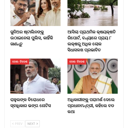
ଜୁନିଅର ଷ୍ଟାଲିନଙ୍କୁ
ଆସିଲା ପ୍ରାଥମିକ କ୍ଷୟକ୍ଷତି
ଉଠାଇନେଲା ପୁଲିସ, କାହିଁକି
ରିପୋର୍ଟ, ବନ୍ୟାରେ ପ୍ରାୟ ୮
ଜାଣନ୍ତୁ
ଲକ୍ଷରୁ ଅଧିକ ଲୋକ
ସିଧାସଳଖ ପ୍ରଭାବିତ
ଦେଶ- ବିଦେଶ
ଦେଶ- ବିଦେଶ
ରାହୁଲଙ୍କ ବିରୋଧରେ
ଅଧିକାରୀଙ୍କୁ ପରାମର୍ଶ ଦେଲେ
ସ୍ବାଧିକାର ଭଙ୍ଗ ନୋଟିସ
ପ୍ରଧାନମନ୍ତ୍ରୀ, କହିଲେ ବଡ
କଥା
PREV
NEXT