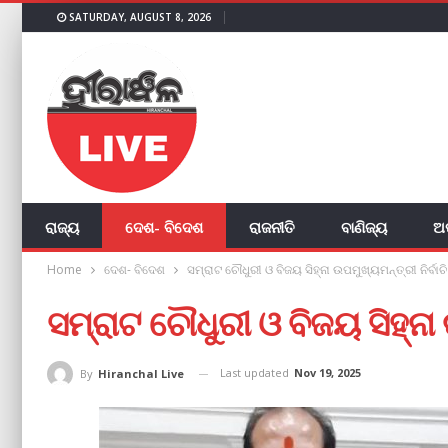
SATURDAY, AUGUST 8, 2026
ରାଜ୍ୟ
ଦେଶ- ବିଦେଶ
ରାଜନୀତି
ବାଣିଜ୍ୟ
ଅ
Home
ଦେଶ- ବିଦେଶ
ସମ୍ରାଟ ଚୌଧୁରୀ ଓ ବିଜୟ ସିହ୍ନା ଉପମୁଖ୍ୟମନ୍ତ୍ରୀ ନିର୍ବାଚ
ସମ୍ରାଟ ଚୌଧୁରୀ ଓ ବିଜୟ ସିହ୍ନା 
Last updated
Nov 19, 2025
By
Hiranchal Live