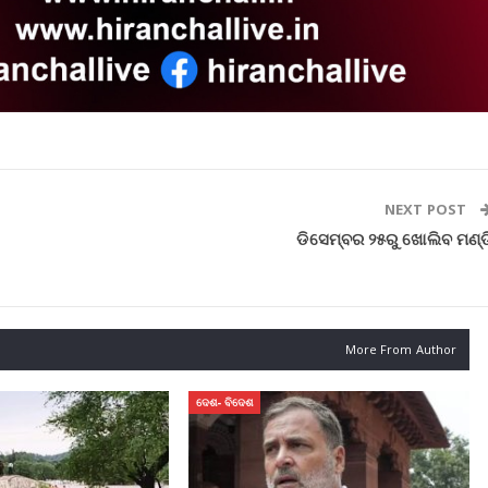
NEXT POST
ୁ
ଡିସେମ୍ବର ୨୫ରୁ ଖୋଲିବ ମଣ୍ଡ
More From Author
ଦେଶ- ବିଦେଶ