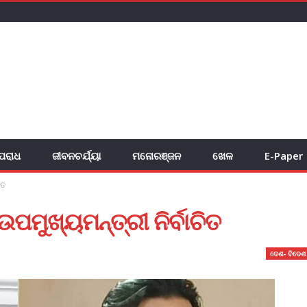
ପରାଧ
ଜୀବନଚର୍ଯ୍ୟା
ମନୋରଞ୍ଜନ
ଖେଳ
E-Paper
ିତ
ଉପମୁଖ୍ୟମନ୍ତ୍ରୀ ନିର୍ବାଚିତ
ଦେଶ- ବିଦେଶ