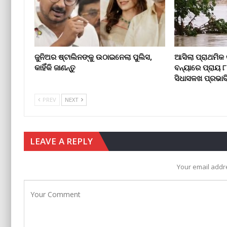
ଜୁନିଅର ଷ୍ଟାଲିନଙ୍କୁ ଉଠାଇନେଲା ପୁଲିସ,
ଆସିଲା ପ୍ରାଥମିକ 
କାହିଁକି ଜାଣନ୍ତୁ
ବନ୍ୟାରେ ପ୍ରାୟ 
ସିଧାସଳଖ ପ୍ରଭାବ
PREV
NEXT
LEAVE A REPLY
Your email addre