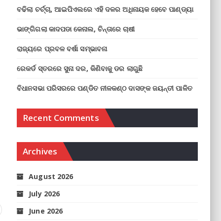
ବଢିଲା ଚର୍ଚ୍ଚା, ଆଇପିଏଲରେ ଏହି ଦଳର ଅଧିନାୟକ ହେବେ ପାଣ୍ଡ୍ୟା
ଭାଙ୍ଗିଗଲା କାଦପଡା କେନାଲ, ଚିନ୍ତାରେ ଚାଷୀ
ରାଜ୍ୟରେ ପ୍ରବଳ ବର୍ଷା ସମ୍ଭାବନା
ରେକର୍ଡ ସ୍ତରରେ ସୁନା ଦର, କିଣିବାକୁ ଡର ଲାଗୁଛି
ବିଧାନସଭା ପରିସରରେ ପଣ୍ଡିତ ନୀଳକଣ୍ଠ ଦାସଙ୍କ ଜୟନ୍ତୀ ପାଳିତ
Recent Comments
Archives
August 2026
July 2026
June 2026