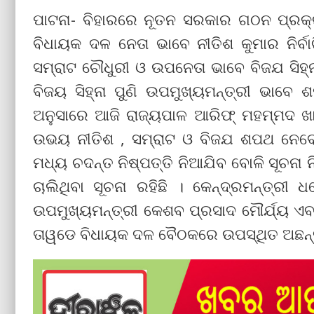
ପାଟନା- ବିହାରରେ ନୂତନ ସରକାର ଗଠନ ପ୍ରକ୍
ବିଧାୟକ ଦଳ ନେତା ଭାବେ ନୀତିଶ କୁମାର ନିର୍
ସମ୍ରାଟ ଚୌଧୁରୀ ଓ ଉପନେତା ଭାବେ ବିଜଯ ସିହ୍ନା
ବିଜୟ ସିହ୍ନା ପୁଣି ଉପମୁଖ୍ୟମନ୍ତ୍ରୀ ଭାବେ ଶପ
ଅନୁସାରେ ଆଜି ରାଜ୍ୟପାଳ ଆରିଫ୍ ମହମ୍ମଦ ଖା
ଉଭୟ ନୀତିଶ , ସମ୍ରାଟ ଓ ବିଜଯ ଶପଥ ନେବ
ମଧ୍ୟ ଚଦନ୍ତ ନିଷ୍ପତ୍ତି ନିଆଯିବ ବୋଳି ସୂଚନ
ଚାଲିଥିବା ସୂଚନା ରହିଛି । କେନ୍ଦ୍ରମନ୍ତ୍ରୀ ଧ
ଉପମୁଖ୍ୟମନ୍ତ୍ରୀ କେଶବ ପ୍ରସାଦ ମୌର୍ଯ୍ୟ ଏବଂ
ତାୱଡେ ବିଧାୟକ ଦଳ ବୈଠକରେ ଉପସ୍ଥିତ ଅଛନ୍ତ