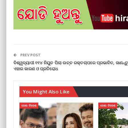
PREV POST
ବିଶ୍ୱବ୍ୟାପୀ ୧୧୪ ନିୟୁତ ପିଲା ଉଚ୍ଚ ରକ୍ତଚାପରେ ପ୍ରଭାବିତ, ଜାଣନ୍ତ
ଏହାର କାରଣ ଓ ପ୍ରତିରୋଧ
You Might Also Like
ଦେଶ- ବିଦେଶ
ଦେଶ- ବିଦେଶ