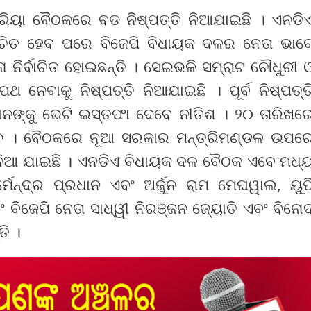
ରିୟା ବୈଠକରେ ବଡ ନିଷ୍ପତ୍ତି ନିଆଯାଇଛି । ଏନଡି
ବାଚିତ ହେବ ପରେ ବିଜେପି ବିଧାୟକ ଦଳର ନେତା ଭାବ
 ନିର୍ବାଚିତ ହୋଇଛନ୍ତି । ସେଇଭଳି ସମ୍ରାଟ ଚୌଧୁରୀ 
ଥ ନେବାକୁ ନିଷ୍ପତ୍ତି ନିଆଯାଇଛି । ପୂର୍ବ ନିଷ୍ପତ୍ତ
ନଙ୍କୁ ଭେଟି ଇସ୍ତଫା ଦେବେ ନୀତିଶ । ୨୦ ତାରିଖର
େ । ବୈଠକରେ ନୂଆ ସରକାର ମନ୍ତ୍ରିମଣ୍ଡଳ ଉପର
ା ନିଆ ଯାଇଛି । ଏନଡିଏ ବିଧାୟକ ଦଳ ବୈଠକ ଏବେ ମଧ୍
ର୍ମେନ୍ଦ୍ର ପ୍ରଧାନ ଏବଂ ଅର୍ଜୁନ ରାମ ମେଘୱାଲ, ୟୁପ
 ବିଜେପି ନେତା ସାଧ୍ୱୀ ନିରଞ୍ଜନ ଜ୍ୟୋତି ଏବଂ ବିନୋ
ି ।