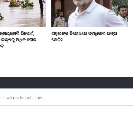
କ୍ଷୟକ୍ଷତି ରିପୋର୍ଟ,
ରାହୁଲଙ୍କ ବିରୋଧରେ ସ୍ବାଧିକାର ଭଙ୍ଗ
୮ ଲକ୍ଷରୁ ଅଧିକ ଲୋକ
ନୋଟିସ
ିତ
ss will not be published.