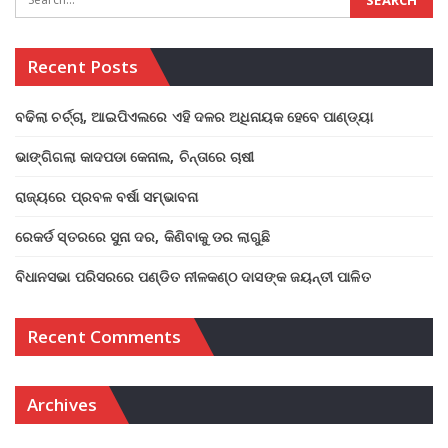
Recent Posts
ବଢିଲା ଚର୍ଚ୍ଚା, ଆଇପିଏଲରେ ଏହି ଦଳର ଅଧିନାୟକ ହେବେ ପାଣ୍ଡ୍ୟା
ଭାଙ୍ଗିଗଲା କାଦପଡା କେନାଲ, ଚିନ୍ତାରେ ଚାଷୀ
ରାଜ୍ୟରେ ପ୍ରବଳ ବର୍ଷା ସମ୍ଭାବନା
ରେକର୍ଡ ସ୍ତରରେ ସୁନା ଦର, କିଣିବାକୁ ଡର ଲାଗୁଛି
ବିଧାନସଭା ପରିସରରେ ପଣ୍ଡିତ ନୀଳକଣ୍ଠ ଦାସଙ୍କ ଜୟନ୍ତୀ ପାଳିତ
Recent Comments
Archives