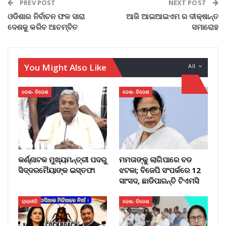
PREV POST
NEXT POST
ଓଡିଶାର ନିର୍ବାଚନ ଫଳ ସାରା
ଆଜି ଆଇଆଇଏମ ର ଦୀକ୍ଷାନ୍ତ
ଦେଶକୁ କରିବ ଆଚମ୍ବିତ
ସମାରୋହ
You Might Also Like
All
ଦେଶ- ବିଦେଶ
ଦେଶ- ବିଦେଶ
କର୍ଣ୍ଣାଟକ ମୁଖ୍ୟମନ୍ତ୍ରୀ ପଦରୁ
ମମତାଙ୍କୁ ଲାଗିପାରେ ବଡ
ସିଦ୍ଦରମୈୟାଙ୍କ ଇସ୍ତଫା
ଝଟକା; ବିଜେପି ସଂପର୍କରେ 12
ସାଂସଦ, ଛାଡିପାରନ୍ତି ଟିଏମସି
ରାଜନୀତି
ଦେଶ- ବିଦେଶ