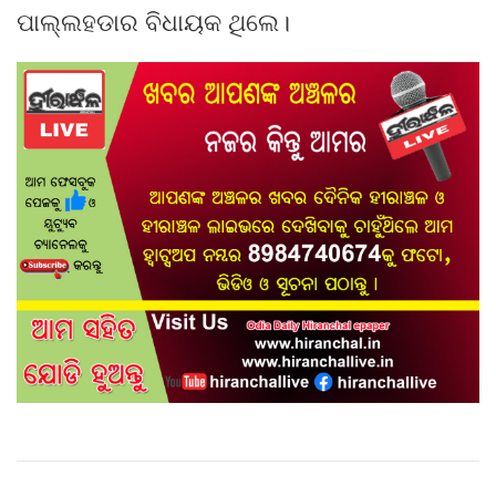
ପାଲ୍ଲହଡାର ବିଧାୟକ ଥିଲେ।