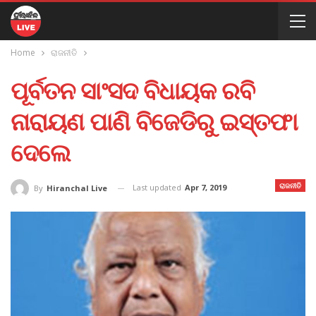
Home
ରାଜନୀତି
ପୂର୍ବତନ ସାଂସଦ ବିଧାୟକ ରବି
ନାରାୟଣ ପାଣି ବିଜେଡିରୁ ଇସ୍ତଫା
ଦେଲେ
ରାଜନୀତି
Last updated
Apr 7, 2019
By
Hiranchal Live