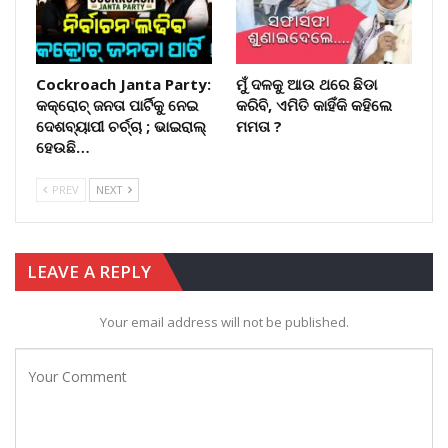
Cockroach Janta Party:
ମୁଁ ଦଳକୁ ଆଉ ଥରେ ଛିଡା
କକ୍ରୋଚ୍ ଜନତା ପାର୍ଟିକୁ ନେଇ
କରିବି, ଏମିତି କାହିଁକି କହିଲେ
ଦେଶବ୍ୟାପୀ ଚର୍ଚ୍ଚା ; ଭାଇରାଲ୍
ମମତା ?
ହେଉଛି…
PREV
NEXT
LEAVE A REPLY
Your email address will not be published.