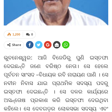
1,200
0
Share
ଭୁବନେଶ୍ୱର: ଆଜି ବିଜେଡିରୁ ପୁଣି ଇସ୍ତଫା
ଦେଇଛନ୍ତି ଜଣେ ବରିଷ୍ଠ ନେତା। ସେ ହେଲେ
ପୂର୍ବତନ ସାଂସଦ –ବିଧାୟକ ରବି ନାରାୟଣ ପାଣି । ସେ
ନବୀନ ନିବାସ ଯାଇ ପ୍ରାଥମିକ ସଦସ୍ୟ ପଦରୁ
ଇସ୍ତଫା ଦେଇଛନ୍ତି । ସେ ଦଳର କାର୍ଯ୍ୟରେ
ଅସନ୍ତୋଷ ପ୍ରକାଶ କରି ଇସ୍ତଫା ଦେଇଥିବା
କହିଲେ। ସେ ଦେବଗଡ଼ର ଲୋକସଭା ସଦସ୍ୟ ଏବଂ