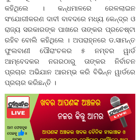
କହିଥିଲେ । କନ୍ଧମାଳରେ ରେଳଲାଇନ
ସଂଯୋଗୀକରଣ ଦାବୀ ବାବଦରେ ମଧ୍ୟ କେନ୍ଦ୍ର ଓ
ରାଜ୍ୟ ସରକାରଙ୍କ ପାଖରେ ତାଙ୍କର ପ୍ରଚେଷ୍ଟା
ରହିବ ବୋଲି କହିଥିଲେ । ଅପରାହ୍ନରେ ଡ.ସାମନ୍ତ
ଫୁଲବାଣୀ ପୌରାଂଚଳର ୫ ନମ୍ବର ୱାର୍ଡ
ଆମ୍ବେଦକର ନଗରଠାରୁ ତାଙ୍କର ନିର୍ବାଚନ
ପ୍ରଚାର ଅଭିଯାନ ଆରମ୍ଭ କରି ବିଭିନ୍ନ ୱାର୍ଡରେ
ପ୍ରଚାର କରିଛନ୍ତି ।