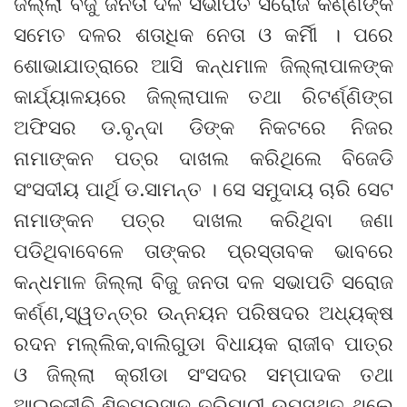
ଜିଲ୍ଲା ବିଜୁ ଜନତା ଦଳ ସଭାପତି ସରୋଜ କର୍ଣ୍ଣଙ୍କ
ସମେତ ଦଳର ଶତାଧିକ ନେତା ଓ କର୍ମିୀ । ପରେ
ଶୋଭାଯାତ୍ରାରେ ଆସି କନ୍ଧମାଳ ଜିଲ୍ଲାପାଳଙ୍କ
କାର୍ଯ୍ୟାଳୟରେ ଜିଲ୍ଲାପାଳ ତଥା ରିଟର୍ଣ୍ଣିଙ୍ଗ
ଅଫିସର ଡ.ବୃନ୍ଦା ଡିଙ୍କ ନିକଟରେ ନିଜର
ନାମାଙ୍କନ ପତ୍ର ଦାଖଲ କରିଥିଲେ ବିଜେଡି
ସଂସଦୀୟ ପାର୍ଥି ଡ.ସାମନ୍ତ । ସେ ସମୁଦାୟ ଚାରି ସେଟ
ନାମାଙ୍କନ ପତ୍ର ଦାଖଲ କରିଥିବା ଜଣା
ପଡିଥିବାବେଳେ ତାଙ୍କର ପ୍ରସ୍ତାବକ ଭାବରେ
କନ୍ଧମାଳ ଜିଲ୍ଲା ବିଜୁ ଜନତା ଦଳ ସଭାପତି ସରୋଜ
କର୍ଣ୍ଣ,ସ୍ୱତନ୍ତ୍ର ଉନ୍ନୟନ ପରିଷଦର ଅଧ୍ୟକ୍ଷ
ରଦନ ମଲ୍ଲିକ,ବାଲିଗୁଡା ବିଧାୟକ ରାଜୀବ ପାତ୍ର
ଓ ଜିଲ୍ଲା କ୍ରୀଡା ସଂସଦର ସମ୍ପାଦକ ତଥା
ଆଇନଜୀବି ଶିବପ୍ରସାଦ ତ୍ରିପାଠୀ ଉପସ୍ଥିତ ଥିଲେ