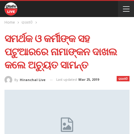
Home
ରାଜନୀତି
ସମର୍ଥକ ଓ କର୍ମୀଙ୍କ ସହ
ପଟୁଆରରେ ନାମାଙ୍କନ ଦାଖଲ
କଲେ ଅଚ୍ୟୁତ ସାମନ୍ତ
ରାଜନୀତି
Last updated
Mar 25, 2019
By
Hiranchal Live