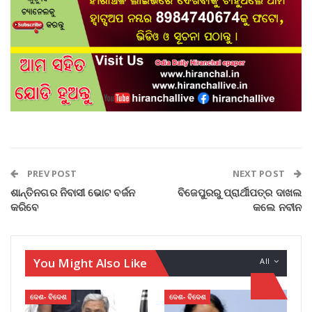
PREV POST
NEXT POST
ଶାନ୍ତିନଗର ନିବାସୀ ଭୋଟ ବର୍ଜନ
ବିଜେପୁରରୁ ପ୍ରାର୍ଥୀପତ୍ର ଦାଖଲ
କରିବେ
କଲେ ନବୀନ
You Might Also Like
All
ଦେଶ- ବିଦେଶ
ଦେଶ- ବିଦେଶ