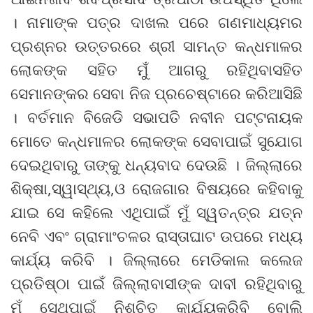
। ନାମାଙ୍କ ପତ୍ର ଦାଖଲ ପରେ ଗଣମାଧ୍ୟମର
ପ୍ରଶ୍ନର ଉତ୍ତରରେ ଶ୍ରୀ ସାମନ୍ତ କନ୍ଧମାଳର
ଲୋକଙ୍କ ସହିତ ମୁଁ ଆଗରୁ ରହିଥିବାସହିତ
ସେମାନଙ୍କର ସେବା ନିଜ ପ୍ରଚେଷ୍ଟାରେ କରିଆସିଛି
। ବର୍ତମାନ ବିଜେଡି ସଭାପତି ନବୀନ ପଟ୍ଟନାୟକ
ମୋତେ କନ୍ଧମାଳର ଲୋକଙ୍କ ସେବାପାଇଁ ସୁଯୋଗ
ଦେଇଥିବାରୁ ତାଙ୍କୁ ଧନ୍ୟବାଦ ଦେଉଛି । ଜିଲ୍ଲାରେ
ଶିକ୍ଷା,ସ୍ୱାସ୍ଥ୍ୟ,ଓ ରୋଜଗାର ବିଷୟରେ କହିବାକୁ
ଯାଇ ସେ କହିଲେ ଏଥିପାଇଁ ମୁଁ ସ୍ୱତନ୍ତ୍ର ଯତ୍ନ
ନେବି ଏବଂ ଗ୍ରାମାଂଚଳର ରାସ୍ତାଘାଟ ଉପରେ ମଧ୍ୟ
କାର୍ଯ୍ୟ କରିବି । ଜିଲ୍ଲାରେ ମେଡିକାଲ କଲେଜ
ପ୍ରତିଷ୍ଠା ପାଇଁ ଜିଲ୍ଲାବାସୀଙ୍କ ଦାବୀ ରହିଥିବାରୁ
ମୁଁ ସେଥିପାଇଁ ନିଶ୍ଚିତ କାର୍ଯ୍ୟକରିବି ବୋଲି