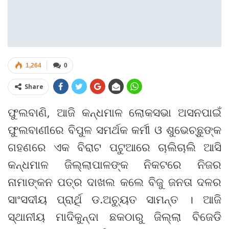
1,264
0
Share
ଫୁଲବାଣି, ଆଜି କନ୍ଧମାଳ ଲୋକସଭା ଅସନପାଇଁ
ଫୁଲବାଣୀରେ ବିପୁଳ ସମର୍ଥକ କର୍ମୀ ଓ ଶୁଭେଚ୍ଛୁଙ୍କ
ଗହଣରେ ଏକ ବିରାଟ ପଟୁଆରେ ଚାଲିଚାଲି ଆସି
କନ୍ଧମାଳ ଜିଲ୍ଲାପାଳଙ୍କ ନିକଟରେ ନିଜର
ନାମାଙ୍କନ ପତ୍ର ଦାଖଲ କଲେ ବିଜୁ ଜନତା ଦଳର
ସାଂସଦୀୟ ପ୍ରାର୍ଥି ଡ.ଅଚ୍ୟୁତ ସାମନ୍ତ । ଆଜି
ସ୍ଥାନୀୟ ମାଦିକୁନ୍ଦା ଛକଠାରୁ ଜିଲ୍ଲା ବିଜେଡି