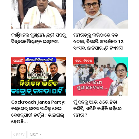
କର୍ଣ୍ଣାଟକ ମୁଖ୍ୟମନ୍ତ୍ରୀ ପଦରୁ
ମମତାଙ୍କୁ ଲାଗିପାରେ ବଡ
ସିଦ୍ଦରମୈୟାଙ୍କ ଇସ୍ତଫା
ଝଟକା; ବିଜେପି ସଂପର୍କରେ 12
ସାଂସଦ, ଛାଡିପାରନ୍ତି ଟିଏମସି
ରାଜନୀତି
ଦେଶ- ବିଦେଶ
Cockroach Janta Party:
ମୁଁ ଦଳକୁ ଆଉ ଥରେ ଛିଡା
କକ୍ରୋଚ୍ ଜନତା ପାର୍ଟିକୁ ନେଇ
କରିବି, ଏମିତି କାହିଁକି କହିଲେ
ଦେଶବ୍ୟାପୀ ଚର୍ଚ୍ଚା ; ଭାଇରାଲ୍
ମମତା ?
ହେଉଛି…
PREV
NEXT