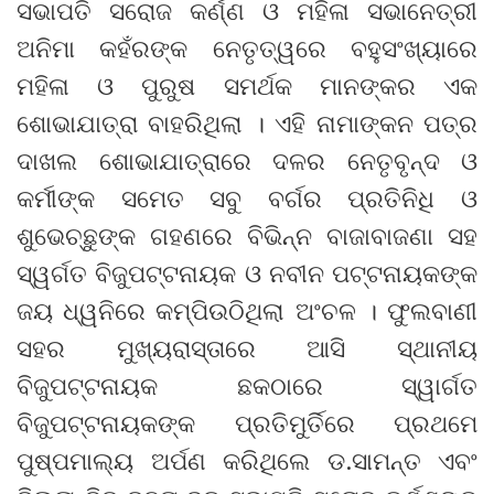
ସଭାପତି ସରୋଜ କର୍ଣ୍ଣ ଓ ମହିଳା ସଭାନେତ୍ରୀ
ଅନିମା କହଁରଙ୍କ ନେତୃତ୍ୱରେ ବହୁସଂଖ୍ୟାରେ
ମହିଳା ଓ ପୁରୁଷ ସମର୍ଥକ ମାନଙ୍କର ଏକ
ଶୋଭାଯାତ୍ରା ବାହରିଥିଲା । ଏହି ନାମାଙ୍କନ ପତ୍ର
ଦାଖଲ ଶୋଭାଯାତ୍ରାରେ ଦଳର ନେତୃବୃନ୍ଦ ଓ
କର୍ମୀଙ୍କ ସମେତ ସବୁ ବର୍ଗର ପ୍ରତିନିଧି ଓ
ଶୁଭେଚ୍ଛୁଙ୍କ ଗହଣରେ ବିଭିନ୍ନ ବାଜାବାଜଣା ସହ
ସ୍ୱର୍ଗତ ବିଜୁପଟ୍ଟନାୟକ ଓ ନବୀନ ପଟ୍ଟନାୟକଙ୍କ
ଜୟ ଧ୍ୱନିରେ କମ୍ପିଉଠିଥିଲା ଅଂଚଳ । ଫୁଲବାଣୀ
ସହର ମୁଖ୍ୟରାସ୍ତାରେ ଆସି ସ୍ଥାନୀୟ
ବିଜୁପଟ୍ଟନାୟକ ଛକଠାରେ ସ୍ୱାର୍ଗତ
ବିଜୁପଟ୍ଟନାୟକଙ୍କ ପ୍ରତିମୁର୍ତିରେ ପ୍ରଥମେ
ପୁଷ୍ପମାଲ୍ୟ ଅର୍ପଣ କରିଥିଲେ ଡ.ସାମନ୍ତ ଏବଂ