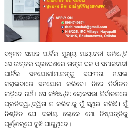
ବହୁଜନ ସମାଜ ପାର୍ଟିର ମୁଖ୍ୟ ମାୟାବତୀ କହିଛନ୍ତି
ସେ ଉତ୍ତର ପ୍ରଦେଶରେ ତାଙ୍କ ଦଳ ଓ ସମାଜବାଦୀ
ପାର୍ଟିର ସହଯୋଗୀମାନଙ୍କୁ ସଫଳତା ହାସଲ
କରାଇବାରେ ସହଯୋଗ କରିବେ। ନିଜେ ନିର୍ବାଚନ
ଲଢ଼ିବେ ନାହିଁ। ସେ କହିଛନ୍ତି: ଲୋକସଭା ନିର୍ବାଚନରେ
ପ୍ରତିଦ୍ୱନ୍ଦ୍ୱିତା ନ କରିବାକୁ ମୁଁ ସ୍ଥିର କରିଛି। ମୁଁ
ନିଶ୍ଚିତ ଯେ ଦଳୀୟ ଲୋକେ ମୋ ନିଷ୍ପତ୍ତିକୁ
ପୂର୍ଣ୍ଣରୂପେ ବୁଝି ପାରୁଥିବେ।