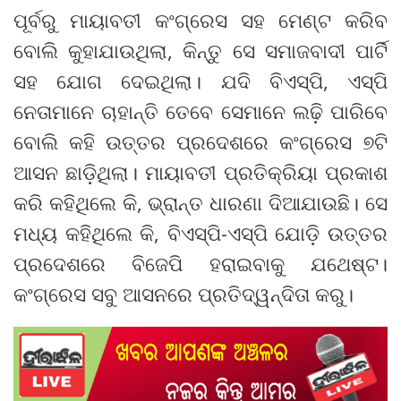
ପୂର୍ବରୁ ମାୟାବତୀ କଂଗ୍ରେସ ସହ ମେଣ୍ଟ କରିବ
ବୋଲି କୁହାଯାଉଥିଲା, କିନ୍ତୁ ସେ ସମାଜବାଦୀ ପାର୍ଟି
ସହ ଯୋଗ ଦେଇଥିଲା। ଯଦି ବିଏସ୍‌ପି, ଏସ୍‌ପି
ନେତାମାନେ ଚାହାନ୍ତି ତେବେ ସେମାନେ ଲଢ଼ି ପାରିବେ
ବୋଲି କହି ଉତ୍ତର ପ୍ରଦେଶରେ କଂଗ୍ରେସ ୭ଟି
ଆସନ ଛାଡ଼ିଥିଲା। ମାୟାବତୀ ପ୍ରତିକ୍ରିୟା ପ୍ରକାଶ
କରି କହିଥିଲେ କି, ଭ୍ରାନ୍ତ ଧାରଣା ଦିଆଯାଉଛି। ସେ
ମଧ୍ୟ କହିଥିଲେ କି, ବିଏସ୍‌ପି-ଏସ୍‌ପି ଯୋଡ଼ି ଉତ୍ତର
ପ୍ରଦେଶରେ ବିଜେପି ହରାଇବାକୁ ଯଥେଷ୍ଟ।
କଂଗ୍ରେସ ସବୁ ଆସନରେ ପ୍ରତିଦ୍ୱନ୍ଦିତା କରୁ।