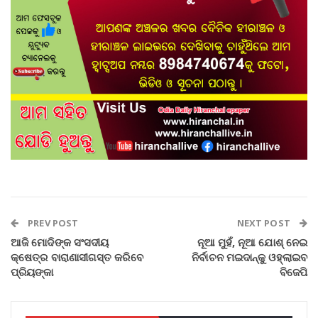
PREV POST
NEXT POST
ଆଜି ମୋଦିଙ୍କ ସଂସଦୀୟ
ନୂଆ ମୁହଁ, ନୂଆ ଯୋଶ୍‌ ନେଇ
କ୍ଷେତ୍ର ବାରାଣାସୀଗସ୍ତ କରିବେ
ନିର୍ବାଚନ ମଇଦାନ୍‌କୁ ଓହ୍ଲାଇବ
ପ୍ରିୟଙ୍କା
ବିଜେପି