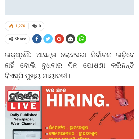
1,276
0
Share
ଲକ୍ଷ୍ନୌ: ଆସନ୍ତା ଲୋକସଭା ନିର୍ବାଚନ ଲଢ଼ିବେ
ନାହିଁ ବୋଲି ବୁଧବାର ଦିନ ଘୋଷଣା କରିଛନ୍ତି
ବିଏସ୍‌ପି ମୁଖ୍ୟ ମାୟାବତୀ।