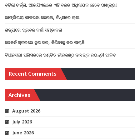
ବଢିଲା ଚର୍ଚ୍ଚା, ଆଇପିଏଲରେ ଏହି ଦଳର ଅଧିନାୟକ ହେବେ ପାଣ୍ଡ୍ୟା
ଭାଙ୍ଗିଗଲା କାଦପଡା କେନାଲ, ଚିନ୍ତାରେ ଚାଷୀ
ରାଜ୍ୟରେ ପ୍ରବଳ ବର୍ଷା ସମ୍ଭାବନା
ରେକର୍ଡ ସ୍ତରରେ ସୁନା ଦର, କିଣିବାକୁ ଡର ଲାଗୁଛି
ବିଧାନସଭା ପରିସରରେ ପଣ୍ଡିତ ନୀଳକଣ୍ଠ ଦାସଙ୍କ ଜୟନ୍ତୀ ପାଳିତ
Recent Comments
Archives
August 2026
July 2026
June 2026