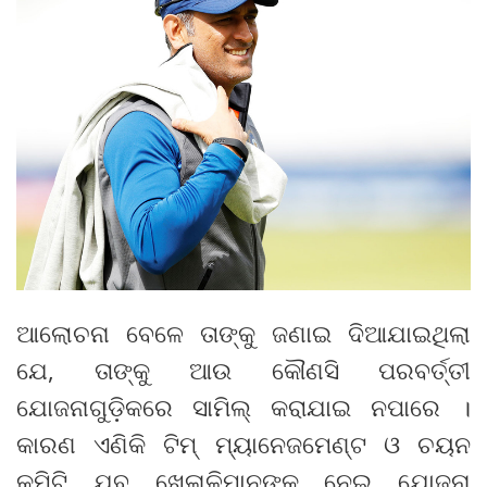
ଆଲୋଚନା ବେଳେ ତାଙ୍କୁ ଜଣାଇ ଦିଆଯାଇଥିଲା
ଯେ, ତାଙ୍କୁ ଆଉ କୌଣସି ପରବର୍ତ୍ତୀ
ଯୋଜନାଗୁଡ଼ିକରେ ସାମିଲ୍ କରାଯାଇ ନପାରେ ।
କାରଣ ଏଣିକି ଟିମ୍ ମ୍ୟାନେଜମେଣ୍ଟ ଓ ଚୟନ
କମିଟି ଯୁବ ଖେଳାଳିମାନଙ୍କୁ ନେଇ ଯୋଜନା