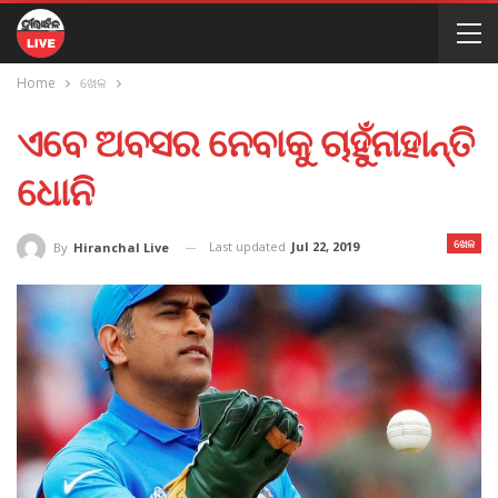
Home
ଖେଳ
ଏବେ ଅବସର ନେବାକୁ ଚାହୁଁନାହାନ୍ତି
ଧୋନି
ଖେଳ
Last updated
Jul 22, 2019
By
Hiranchal Live