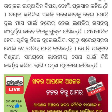
ତାଙ୍କର ଇଚ୍ଛାଦିନ ବିଷୟ ବୋଲି ପ୍ରସାଦ କହିଛନ୍ତି
। ଚୟନ କମିଟିର ଏଭଳି ମନୋଭାବକୁ ନେଇ ଧୋନି
ଦୁଇ ମାସ ପାଇଁ ବ୍ରେକ୍ ନେଇ ଇଣ୍ଡିଜ୍ ଗସ୍ତରୁ
ସଂପୂର୍ଣ୍ଣ ଭାବେ ନିଜକୁ ମୁକ୍ତ ରଖିଛନ୍ତି । ଅପମାନିତ
ହେବା ପୂର୍ବରୁ ନିଜେ ଦୂରେଇଯିବା ସବୁଠୁ ଶ୍ରେୟସ୍କର
ବୋଲି ସେ ଉଚିତ୍ ମନେ କରିଛନ୍ତି । ଧୋନି ତାଭ୍କର
ବିଶ୍ରାମ ସମୟରେ ଭାରତୀୟ ସେନା ପାଇଁ କିଛି
କାର୍ଯ୍ୟ କରିବା ଲାଗି ଇଚ୍ଛା ପ୍ରକାଶ କରିଛନ୍ତି ।