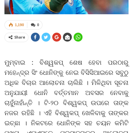
1,190
0
Share
ମୁମ୍ବାଇ : ବିଶ୍ୱକପ୍ ଶେଷ ହେବା ପରଠାରୁ
ମହେନ୍ଦ୍ର ସିଂ ଧୋନିଙ୍କୁ ନେଇ ବିସିସିଆଇରେ ସବୁଠୁ
ଅଧିକ ବିଚାର ଆଲୋଚନା ଚାଲିଛି । ମିଳିଥିବା ସୂଚନା
ଅନୁଯାୟୀ ଧୋନି ବର୍ତ୍ତମାନ ଅବସର ନେବାକୁ
ଚାହୁଁନାହାଁନ୍ତି । ଟି-୨୦ ବିଶ୍ୱକପ୍ ଉପରେ ତାଙ୍କ
ନଜର ରହିଛି । ଏହି ବିଶ୍ୱକପ୍ ଖେଳିବାକୁ ତାଙ୍କର
ଇଚ୍ଛା । ନିକଟରେ ଧୋନିଙ୍କ ସହ ଚୟନ କମିଟି
ମୁଖ୍ୟ ଏମ୍ଏସ୍କେ ପ୍ରସାଦଙ୍କର ଆଲୋଚନା