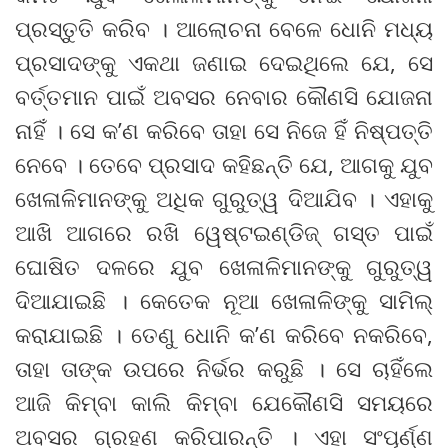
ପ୍ରସ୍ତୁତି କରିବ । ଆଲୋଚନା ବେଳେ ଧୋନି ମଧ୍ୟ
ପ୍ରସାଦଙ୍କୁ ଏକଥା ଜଣାଇ ଦେଇଥିଲେ ଯେ, ସେ
ବର୍ତ୍ତମାନ ପାଇଁ ଅବସର ନେବାର କୌଣସି ଯୋଜନା
ନାହିଁ । ସେ କ’ଣ କରିବେ ତାହା ସେ ନିଜେ ହିଁ ନିଷ୍ପତ୍ତି
ନେବେ । ତେବେ ପ୍ରସାଦ କହିଛନ୍ତି ଯେ, ଆଗକୁ ଯୁବ
ଖେଳାଳିମାନଙ୍କୁ ଅଧିକ ଗୁରୁତ୍ୱ ଦିଆଯିବ । ଏହାକୁ
ଆଖି ଆଗରେ ରଖି ୱେଷ୍ଟଇଣ୍ଡିଜ୍ ଗସ୍ତ ପାଇଁ
ଘୋଷିତ ଦଳରେ ଯୁବ ଖେଳାଳିମାନଙ୍କୁ ଗୁରୁତ୍ୱ
ଦିଆଯାଇଛି । କେତେକ ନୂଆ ଖେଳାଳିଙ୍କୁ ସାମିଲ୍
କରାଯାଇଛି । ତେଣୁ ଧୋନି କ’ଣ କରିବେ ନକରିବେ,
ତାହା ତାଙ୍କ ଉପରେ ନିର୍ଭର କରୁଛି । ସେ ଚାହିଁଲେ
ଆଜି କିମ୍ବା କାଲି କିମ୍ବା ଯେକୌଣସି ସମୟରେ
ଅବସର ଗ୍ରହଣ କରିପାରନ୍ତି । ଏହା ସଂପୂର୍ଣ୍ଣ