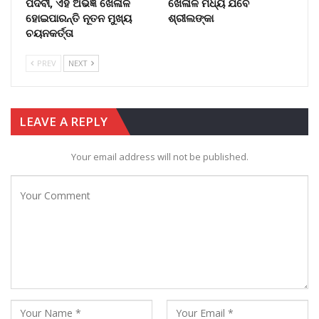
ପଦବୀ, ଏହି ଅଭିଜ୍ଞ ଖେଳାଳି
ଖେଳାଳି ମଧ୍ୟ ଯିବେ
ହୋଇପାରନ୍ତି ନୂତନ ମୁଖ୍ୟ
ଶ୍ରୀଲଙ୍କା
ଚୟନକର୍ତ୍ତା
PREV
NEXT
LEAVE A REPLY
Your email address will not be published.