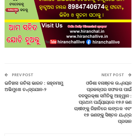
PREV POST
NEXT POST
ଇତିହାସ ରଚିଲା ଭାରତ : ଜହ୍ନମାମୁ
ଓଡିଶା ବନାଞ୍ଚଳ ଉନ୍ନୟନ
ଅଭିମୁଖେ ଚନ୍ଦ୍ରଯାନ-୨
ପ୍ରକଳ୍ପର ସଫଳତା ପାଇଁ
ବନସୁରକ୍ଷା ସମିତିକୁ ଆହ୍ୱାନ :
ପ୍ରଥମ ପର୍ଯ୍ୟାୟରେ ୧୭୬ ଜଣ
ଚାଷୀଙ୍କୁ ରିହାତିରେ ଲଙ୍ଗଳ ଏବଂ
୧୭ ଜଣଙ୍କୁ ସିଞ୍ଚନ ଯନ୍ତ୍ର
ପ୍ରଦାନ