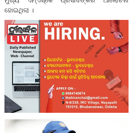
ହୋଇଥିଲା ।