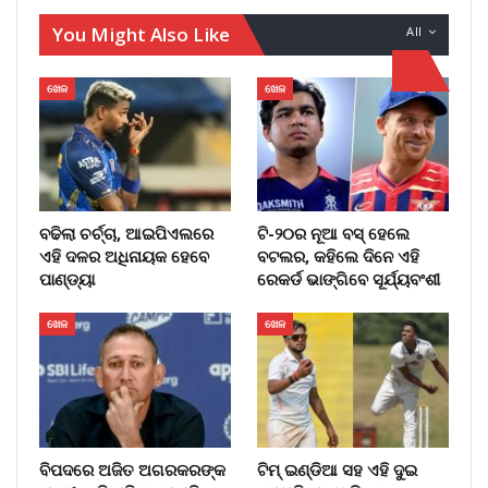
You Might Also Like
All
ଖେଳ
ଖେଳ
ବଢିଲା ଚର୍ଚ୍ଚା, ଆଇପିଏଲରେ
ଟି-୨୦ର ନୂଆ ବସ୍ ହେଲେ
ଏହି ଦଳର ଅଧିନାୟକ ହେବେ
ବଟଲର, କହିଲେ ଦିନେ ଏହି
ପାଣ୍ଡ୍ୟା
ରେକର୍ଡ ଭାଙ୍ଗିବେ ସୂର୍ଯ୍ୟବଂଶୀ
ଖେଳ
ଖେଳ
ବିପଦରେ ଅଜିତ ଅଗରକରଙ୍କ
ଟିମ୍ ଇଣ୍ଡିଆ ସହ ଏହି ଦୁଇ