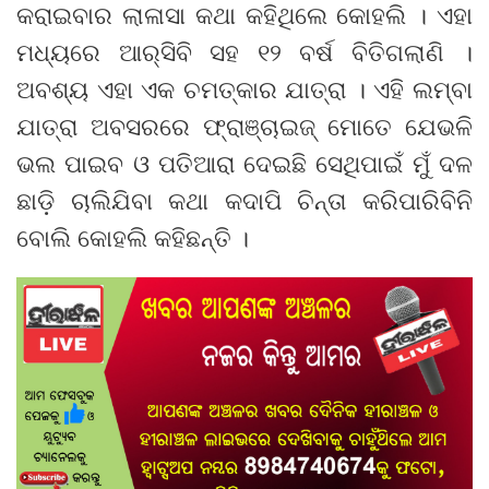
କରାଇବାର ଲାଳାସା କଥା କହିଥିଲେ କୋହଲି । ଏହା
ମଧ୍ୟରେ ଆର୍‌ସିବି ସହ ୧୨ ବର୍ଷ ବିତିଗଲାଣି ।
ଅବଶ୍ୟ ଏହା ଏକ ଚମତ୍କାର ଯାତ୍ରା । ଏହି ଲମ୍ବା
ଯାତ୍ରା ଅବସରରେ ଫ୍ରାଞ୍ଚାଇଜ୍ ମୋତେ ଯେଭଳି
ଭଲ ପାଇବ ଓ ପତିଆରା ଦେଇଛି ସେଥିପାଇଁ ମୁଁ ଦଳ
ଛାଡ଼ି ଚାଲିଯିବା କଥା କଦାପି ଚିନ୍ତା କରିପାରିବିନି
ବୋଲି କୋହଲି କହିଛନ୍ତି ।