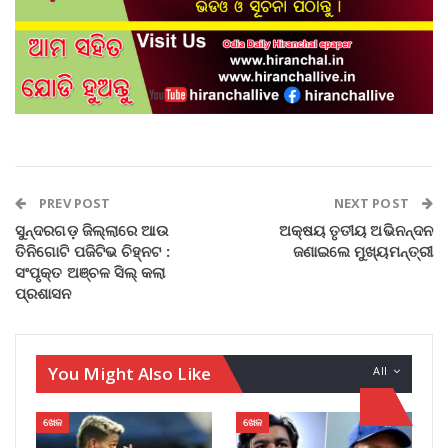
PREV POST
NEXT POST
ସୁନ୍ଦରଗଡ଼ ଜିଲ୍ଲାରେ ଆଉ
ଅକ୍ଷୟ ତୃତୀୟ ଅଭିନନ୍ଦନ
ତିନିଗୋଟି ପଜିଟିଭ ଚିହ୍ନଟ :
ଜଣାଇଲେ ମୁଖ୍ୟମନ୍ତ୍ରୀ
ସଂପୃକ୍ତ ଅଞ୍ଚଳ ସିଲ୍ କଲା
ପ୍ରଶାସନ
You Might Also Like
All
ଖେଳ
ଖେଳ