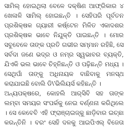
ସାମିଲ୍ ହୋଇଥିଲା ବେଳେ ଦକ୍ଷିଣ ଆଫ୍ରିକାର ୪
ଖେଳାଳି ସାମିଲ୍ ହୋଇଛନ୍ତି । ସେହିପରି ପୂର୍ବତନ
ପ୍ରଶିକ୍ଷକ ଗ୍ୟାରୀ କର୍ଷ୍ଟେନ ମିଳିତ ଏକାଦଶର
ପ୍ରଶିକ୍ଷକ ଭାବେ ନିଯୁକ୍ତି ପାଇଛନ୍ତି । ମୋର
ସବୁବେଳେ ତାଙ୍କ ପ୍ରତି ଗଭୀର ସମ୍ମାନ ରହିଛି, ସେ
ସର୍ବଦା ଜଣେ ଭଦ୍ର ଓ ନମ୍ର ସ୍ୱଭାବର ବ୍ୟକ୍ତି,
ଯିଏକି ଭଲ ଭାବେ ଚିହ୍ନିଛନ୍ତି ଓ ପଢ଼ିଛନ୍ତି ମଧ୍ୟ ।
ସେଥିପାଁ ତାଙ୍କୁ ଅଧିନାୟକ ବାଛିବାକୁ ମନସ୍ଥ
କରାଯାଇଛି ବୋଲି ଡି\’ଭିଲିୟର୍ସ କହିଛନ୍ତି ।
ଅନ୍ୟପକ୍ଷରେ, କୋହଲି ଆର୍‌ସିବି ସହ ତାଙ୍କ
ଲମ୍ବା ସମୟର ସଂପର୍କକୁ ନେଇ ବର୍ଣ୍ଣନା କରିଥିଲେ
। ସେ କେବେବି ଏହି ଫ୍ରାଞ୍ଚାଇଜ୍‌କୁ ଛାଡ଼ିବାର ଇଚ୍ଛା
କରନ୍ତିନି । ବରଂ ସେହି ଦଳକୁ ଆଇପିଏଲ୍ ବିଜେତା