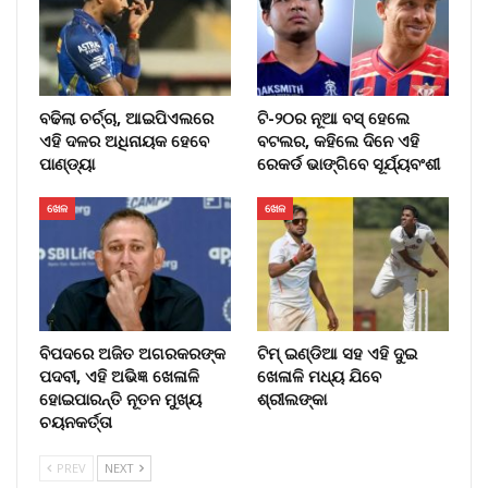
ବଢିଲା ଚର୍ଚ୍ଚା, ଆଇପିଏଲରେ
ଟି-୨୦ର ନୂଆ ବସ୍ ହେଲେ
ଏହି ଦଳର ଅଧିନାୟକ ହେବେ
ବଟଲର, କହିଲେ ଦିନେ ଏହି
ପାଣ୍ଡ୍ୟା
ରେକର୍ଡ ଭାଙ୍ଗିବେ ସୂର୍ଯ୍ୟବଂଶୀ
ଖେଳ
ଖେଳ
ବିପଦରେ ଅଜିତ ଅଗରକରଙ୍କ
ଟିମ୍ ଇଣ୍ଡିଆ ସହ ଏହି ଦୁଇ
ପଦବୀ, ଏହି ଅଭିଜ୍ଞ ଖେଳାଳି
ଖେଳାଳି ମଧ୍ୟ ଯିବେ
ହୋଇପାରନ୍ତି ନୂତନ ମୁଖ୍ୟ
ଶ୍ରୀଲଙ୍କା
ଚୟନକର୍ତ୍ତା
PREV
NEXT