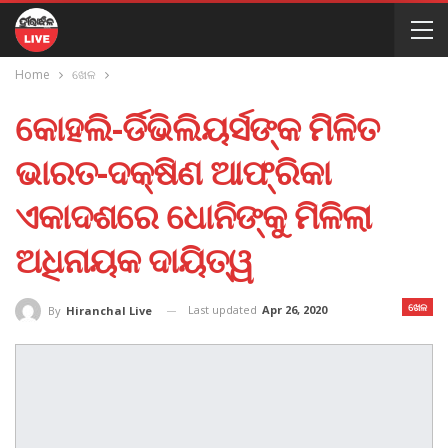
Home
ଖେଳ
କୋହଲି-ର୍ଡିଭିଲିୟର୍ସଙ୍କ ମିଳିତ
ଭାରତ-ଦକ୍ଷିଣ ଆଫ୍ରିକା
ଏକାଦଶରେ ଧୋନିଙ୍କୁ ମିଳିଲା
ଅଧିନାୟକ ଦାୟିତ୍ୱ
ଖେଳ
Last updated
Apr 26, 2020
By
Hiranchal Live