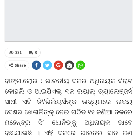
331
0
Share
ବାଙ୍ଗାଲୋର : ଭାରତୀୟ ଦଳର ଅଧିନାୟକ ବିରାଟ
କୋହଲି ଓ ଆଇପିଏଲ୍ ଦଳ ରୟାଲ୍ ଚ୍ୟାଲେଞ୍ଜର୍ସ
ସାଥୀ ଏବି ଡି\’ଭିଲିୟର୍ସଙ୍କ ଉଦ୍ୟମରେ ଉଭୟ
ଦେଶର ଖେଳାଳିଙ୍କୁ ନେଇ ଗଠିତ ୧୧ ଜଣିଆ ଦଳରେ
ମହେନ୍ଦ୍ର ସିଂ ଧୋନିଙ୍କୁ ଅଧିନାୟକ ଭାବେ
ବଛାଯାଇଛି । ଏହି ଦଳରେ ଭାରତର ସାତ ଜଣ