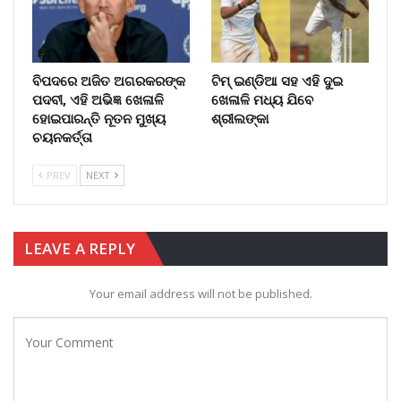
ବିପଦରେ ଅଜିତ ଅଗରକରଙ୍କ
ଟିମ୍ ଇଣ୍ଡିଆ ସହ ଏହି ଦୁଇ
ପଦବୀ, ଏହି ଅଭିଜ୍ଞ ଖେଳାଳି
ଖେଳାଳି ମଧ୍ୟ ଯିବେ
ହୋଇପାରନ୍ତି ନୂତନ ମୁଖ୍ୟ
ଶ୍ରୀଲଙ୍କା
ଚୟନକର୍ତ୍ତା
PREV
NEXT
LEAVE A REPLY
Your email address will not be published.