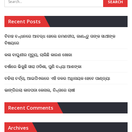
Recent Posts
ବିବାହ ବନ୍ଧନରେ ଆବଦ୍ଧ ହେଲେ ରମଣଦୀପ, ଜାଣନ୍ତୁ ତାଙ୍କ ସାଥୀଙ୍କ
ବିଷୟରେ
କଳା ବାଘୁଣୀର ମୃତ୍ୟୁ, ଚାଲିଛି କାରଣ ଖୋଜା
ବର୍ଷାରେ ଭିଜୁଛି ସାରା ଓଡିଶା, ପୁଣି ବନ୍ୟା ଆଶଙ୍କା
ବଢିଲା ଚର୍ଚ୍ଚା, ଆଇପିଏଲରେ ଏହି ଦଳର ଅଧିନାୟକ ହେବେ ପାଣ୍ଡ୍ୟା
ଭାଙ୍ଗିଗଲା କାଦପଡା କେନାଲ, ଚିନ୍ତାରେ ଚାଷୀ
Recent Comments
Archives