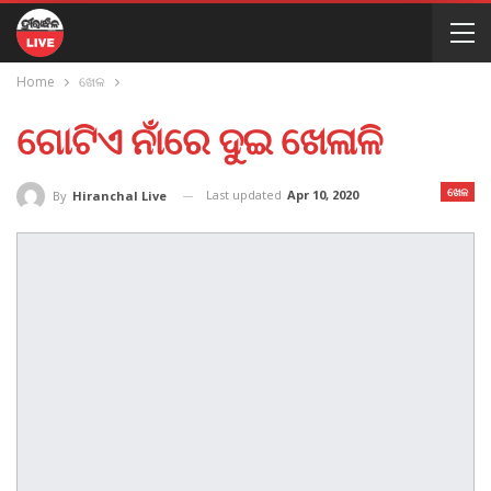
Home
ଖେଳ
ଗୋଟିଏ ନାଁରେ ଦୁଇ ଖେଳାଳି
ଖେଳ
Last updated
Apr 10, 2020
By
Hiranchal Live