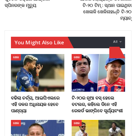
ସ୍ପିନରଙ୍କ ମୃତ୍ୟୁ
ଟି-୨୦ ଟିମ୍ : ସ୍ଥାନ ପାଇଥିବା
ଖେଳାଳି ଖେଳିନାହାନ୍ତି ଟି-୨୦
ମ୍ୟାଚ୍‌
You Might Also Like
All
ଖେଳ
ଖେଳ
ବଢିଲା ଚର୍ଚ୍ଚା, ଆଇପିଏଲରେ
ଟି-୨୦ର ନୂଆ ବସ୍ ହେଲେ
ଏହି ଦଳର ଅଧିନାୟକ ହେବେ
ବଟଲର, କହିଲେ ଦିନେ ଏହି
ପାଣ୍ଡ୍ୟା
ରେକର୍ଡ ଭାଙ୍ଗିବେ ସୂର୍ଯ୍ୟବଂଶୀ
ଖେଳ
ଖେଳ