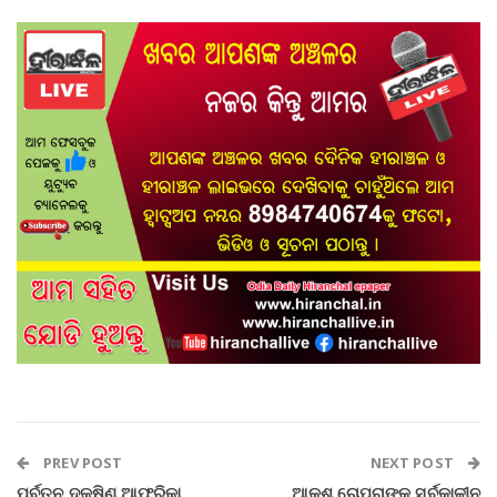
PREV POST
NEXT POST
ପୂର୍ବତନ ଦକ୍ଷିଣ ଆଫ୍ରିକା
ଆକଶ ଚୋପ୍ରାଙ୍କ ସର୍ବକାଳୀନ