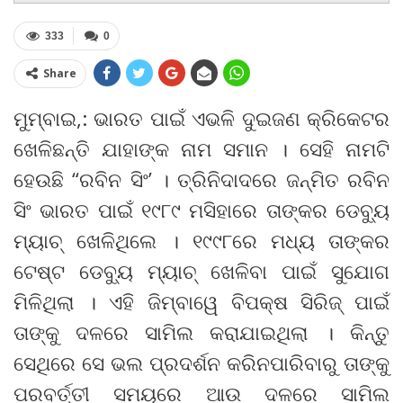
333
0
Share
ମୁମ୍ବାଇ,: ଭାରତ ପାଇଁ ଏଭଳି ଦୁଇଜଣ କ୍ରିକେଟର
ଖେଳିଛନ୍ତି ଯାହାଙ୍କ ନାମ ସମାନ । ସେହି ନାମଟି
ହେଉଛି “ରବିନ ସିଂ’ । ତ୍ରିନିଦାଦରେ ଜନ୍ମିତ ରବିନ
ସିଂ ଭାରତ ପାଇଁ ୧୯୮୯ ମସିହାରେ ତାଙ୍କର ଡେବ୍ୟୁ
ମ୍ୟାଚ୍ ଖେଳିଥିଲେ । ୧୯୯୮ରେ ମଧ୍ୟ ତାଙ୍କର
ଟେଷ୍ଟ ଡେବ୍ୟୁ ମ୍ୟାଚ୍ ଖେଳିବା ପାଇଁ ସୁଯୋଗ
ମିଳିଥିଲା । ଏହି ଜିମ୍ବାୱେ ବିପକ୍ଷ ସିରିଜ୍ ପାଇଁ
ତାଙ୍କୁ ଦଳରେ ସାମିଲ କରାଯାଇଥିଲା । କିନ୍ତୁ
ସେଥିରେ ସେ ଭଲ ପ୍ରଦର୍ଶନ କରିନପାରିବାରୁ ତାଙ୍କୁ
ପରବର୍ତ୍ତୀ ସମୟରେ ଆଉ ଦଳରେ ସାମିଲ