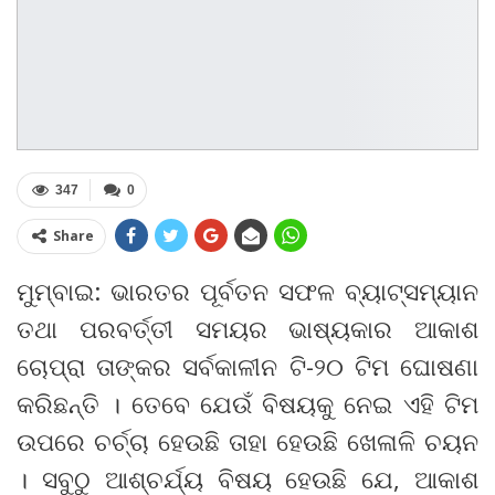
347
0
Share
ମୁମ୍ବାଇ: ଭାରତର ପୂର୍ବତନ ସଫଳ ବ୍ୟାଟ୍ସମ୍ୟାନ
ତଥା ପରବର୍ତ୍ତୀ ସମୟର ଭାଷ୍ୟକାର ଆକାଶ
ଚୋପ୍ରା ତାଙ୍କର ସର୍ବକାଳୀନ ଟି-୨୦ ଟିମ ଘୋଷଣା
କରିଛନ୍ତି । ତେବେ ଯେଉଁ ବିଷୟକୁ ନେଇ ଏହି ଟିମ
ଉପରେ ଚର୍ଚ୍ଚା ହେଉଛି ତାହା ହେଉଛି ଖେଳାଳି ଚୟନ
। ସବୁଠୁ ଆଶ୍ଚର୍ଯ୍ୟ ବିଷୟ ହେଉଛି ଯେ, ଆକାଶ