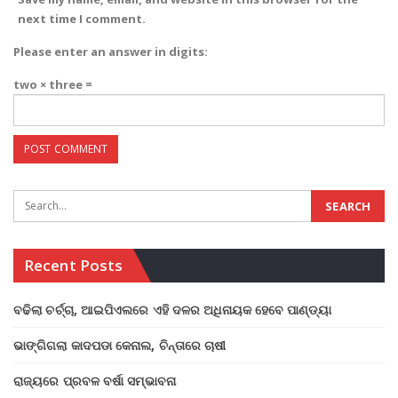
next time I comment.
Please enter an answer in digits:
two × three =
Recent Posts
ବଢିଲା ଚର୍ଚ୍ଚା, ଆଇପିଏଲରେ ଏହି ଦଳର ଅଧିନାୟକ ହେବେ ପାଣ୍ଡ୍ୟା
ଭାଙ୍ଗିଗଲା କାଦପଡା କେନାଲ, ଚିନ୍ତାରେ ଚାଷୀ
ରାଜ୍ୟରେ ପ୍ରବଳ ବର୍ଷା ସମ୍ଭାବନା