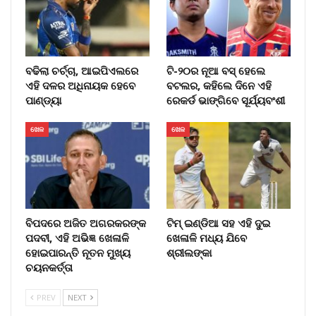
ବଢିଲା ଚର୍ଚ୍ଚା, ଆଇପିଏଲରେ
ଟି-୨୦ର ନୂଆ ବସ୍ ହେଲେ
ଏହି ଦଳର ଅଧିନାୟକ ହେବେ
ବଟଲର, କହିଲେ ଦିନେ ଏହି
ପାଣ୍ଡ୍ୟା
ରେକର୍ଡ ଭାଙ୍ଗିବେ ସୂର୍ଯ୍ୟବଂଶୀ
ଖେଳ
ଖେଳ
ବିପଦରେ ଅଜିତ ଅଗରକରଙ୍କ
ଟିମ୍ ଇଣ୍ଡିଆ ସହ ଏହି ଦୁଇ
ପଦବୀ, ଏହି ଅଭିଜ୍ଞ ଖେଳାଳି
ଖେଳାଳି ମଧ୍ୟ ଯିବେ
ହୋଇପାରନ୍ତି ନୂତନ ମୁଖ୍ୟ
ଶ୍ରୀଲଙ୍କା
ଚୟନକର୍ତ୍ତା
PREV
NEXT