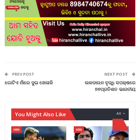
PREV POST
NEXT POST
ଗୋଟିଏ ନାଁରେ ଦୁଇ ଖେଳାଳି
ଲକଡାଉନ ବୃଦ୍ଧି ସପକ୍ଷରେ
୭୭ପ୍ରତିଶତ ଭାରତୀୟ
You Might Also Like
All
ଖେଳ
ଖେଳ