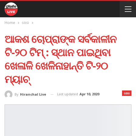
Home
ଖେଳ
ଆକଶ ଚୋପ୍ରାଙ୍କ ସର୍ବକାଳୀନ
ଟି-୨୦ ଟିମ୍ : ସ୍ଥାନ ପାଇଥିବା
ଖେଳାଳି ଖେଳିନାହାନ୍ତି ଟି-୨୦
ମ୍ୟାଚ୍‌
ଖେଳ
Last updated
Apr 10, 2020
By
Hiranchal Live