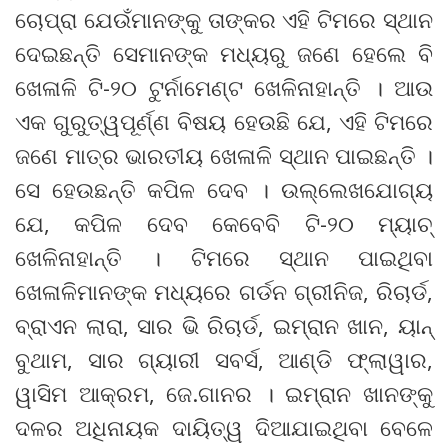
ଚୋପ୍ରା ଯେଉଁମାନଙ୍କୁ ତାଙ୍କର ଏହି ଟିମରେ ସ୍ଥାନ
ଦେଇଛନ୍ତି ସେମାନଙ୍କ ମଧ୍ୟରୁ ଜଣେ ହେଲେ ବି
ଖେଳାଳି ଟି-୨୦ ଟୁର୍ନାମେଣ୍ଟ ଖେଳିନାହାନ୍ତି । ଆଉ
ଏକ ଗୁରୁତ୍ୱପୂର୍ଣ୍ଣ ବିଷୟ ହେଉଛି ଯେ, ଏହି ଟିମରେ
ଜଣେ ମାତ୍ର ଭାରତୀୟ ଖେଳାଳି ସ୍ଥାନ ପାଇଛନ୍ତି ।
ସେ ହେଉଛନ୍ତି କପିଳ ଦେବ । ଉଲ୍ଲେଖଯୋଗ୍ୟ
ଯେ, କପିଳ ଦେବ କେବେବି ଟି-୨୦ ମ୍ୟାଚ୍
ଖେଳିନାହାନ୍ତି । ଟିମରେ ସ୍ଥାନ ପାଇଥିବା
ଖେଳାଳିମାନଙ୍କ ମଧ୍ୟରେ ଗର୍ଡନ ଗ୍ରୀନିଜ, ରିଚାର୍ଡ,
ବ୍ରାଏନ ଲାରା, ସାର ଭି ରିଚାର୍ଡ, ଇମ୍ରାନ ଖାନ, ୟାନ୍
ବୁଥାମ, ସାର ଗ୍ୟାରୀ ସବର୍ସ, ଆଣ୍ଡି ଫ୍ଲାୱାର,
ୱାସିମ ଆକ୍ରମ, ଜେ.ଗାନର । ଇମ୍ରାନ ଖାନଙ୍କୁ
ଦଳର ଅଧିନାୟକ ଦାୟିତ୍ୱ ଦିଆଯାଇଥିବା ବେଳେ