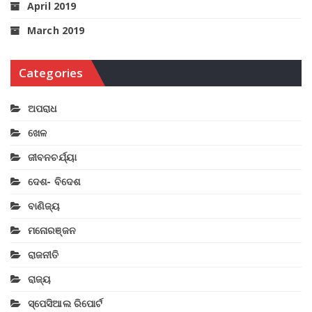
April 2019
March 2019
Categories
ଅପରାଧ
ଖେଳ
ଜୀବନଚର୍ଯ୍ୟା
ଦେଶ- ବିଦେଶ
ବାଣିଜ୍ୟ
ମନୋରଞ୍ଜନ
ରାଜନୀତି
ରାଜ୍ୟ
ସ୍ପେସିଆଲ ରିପୋର୍ଟ