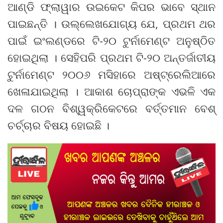
ଆଣ୍ଡି ଫ୍ଲାୱାର ଉଇକେଟ କିପର ଭାବେ ସ୍ଥାନ
ପାଇଛନ୍ତି । ଉଲ୍ଲେଖଯୋଗ୍ୟ ଯେ, ପ୍ରଥମ ଥର
ପାଇଁ ଇଂଲଣ୍ଡରେ ଟି-୨୦ ଟୁର୍ନାମେଣ୍ଟ ଅନୁଷ୍ଠିତ
ହୋଇଥିଲା । ସେହିପରି ପ୍ରଥମ ଟି-୨୦ ଅନ୍ତର୍ଜାତୀୟ
ଟୁର୍ନାମେଣ୍ଟ ୨୦୦୬ ମସିହାରେ ଅଷ୍ଟ୍ରେଲିଆରେ
ଖେଳାଯାଇଥିଲା । ଆକାଶ ଚୋପ୍ରାଙ୍କ ଏଭଳି ଏକ
ଦଳ ଗଠନ ବିଶ୍ୱକ୍ରିକେଟରେ ବର୍ତ୍ତମାନ ବେଶ୍
ଚର୍ଚ୍ଚାର ବିଷୟ ହୋଇଛି ।