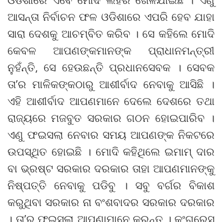
ଆସନ୍ତା ନିର୍ବାଚନ ଫଳ ଓଡିଶାରେ ଏପରି ହେବ ଯାହା
ସାରା ଦେଶକୁ ଆଚମ୍ବିତ କରିବ । ସେ କହିଲେ ମୋଦି
କେବଳ ଆପଣଙ୍କମାନଙ୍କ ପ୍ରାଧାନମନ୍ତ୍ରୀ
ନୁହଁନ୍ତି, ସେ ହେଉଛନ୍ତି ପ୍ରଧାନସେବକ । ସେବକ
ତା’ର ମାଳିକଙ୍କଠାରୁ ଆଶୀର୍ବାଦ ନେବାକୁ ଆସିଛି ।
ଏହି ଆଶୀର୍ବାଦ ଆପଣମାନେ ଦେଲେ ଦେଶରେ ତଥା
ରାଜ୍ୟରେ ମଜବୁତ ସରକାର ଗଠନ ହୋଇପାରିବ ।
ଏଣୁ ଫଇସଲା ନେବାର ସମୟ ଆପଣଙ୍କ ନିକଟରେ
ଉପସ୍ଥିତ ହୋଇଛି । ମୋଦି କହିଥିଲେ ଇମାମ୍ ଦାର
ବା ଭ୍ରଷ୍ଟ ସରକାର ଦରକାର ତାହା ଆପଣମାନଙ୍କୁ
ନିଷ୍ପତ୍ତି ନେବାକୁ ପଡିବୁ । ସବୁ ବର୍ଗର ବିକାଶ
କରୁଥିବା ସରକାର ନା ବଂଶବାଦର ସରକାର ଦରକାର
। ତା’ର ଫଇସଲା ଆପଣାମାନେ କରନ୍ତୁ । କଂଗ୍ରେସ