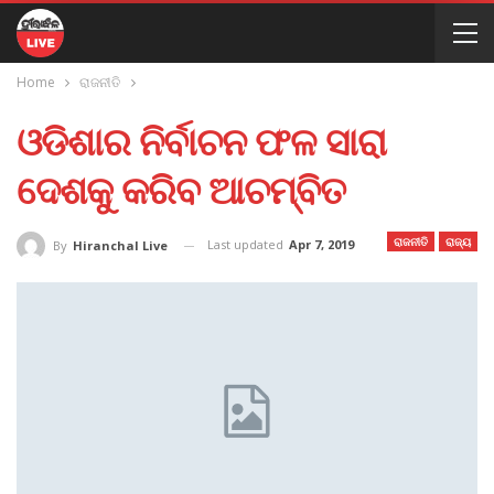
Home
ରାଜନୀତି
ଓଡିଶାର ନିର୍ବାଚନ ଫଳ ସାରା
ଦେଶକୁ କରିବ ଆଚମ୍ବିତ
ରାଜନୀତି
ରାଜ୍ୟ
Last updated
Apr 7, 2019
By
Hiranchal Live