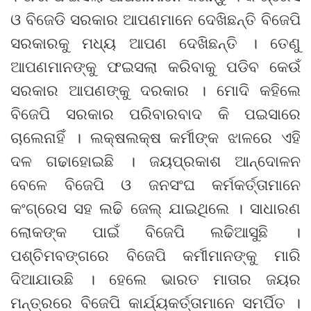
ଓ ବିଜେଡି ସରକାର ଆପଣମାନେ ଦେଖିଛନ୍ତି ବିଜେପି
ସରକାରକୁ ମଧ୍ୟ ଆପଣ ଦେଖିଛନ୍ତି । ତେଣୁ
ଆପଣମାନଙ୍କୁ ଫଇସଲା କରିବାକୁ ପଡିବ କେଉଁ
ସରକାର ଆପଣଙ୍କୁ ଦରକାର । ମୋଦି କହିଲେ
ବିଜେପି ସରକାର ପରିବାରବାଦ କି ପଇସାରେ
ଚାଲେନାହିଁ । ଲକ୍ଷଲକ୍ଷ କର୍ମୀଙ୍କ ଝାଳରେ ଏହି
ଦଳ ଗଢାହୋଇଛି । ଜୟପ୍ରକାଶ ଆନ୍ଦୋଳନ
ବେଳେ ବିଜେପି ଓ ଜନସଂଘ କର୍ମକର୍ତ୍ତାମାନେ
କଂଗ୍ରେସ ସହ ଲଢି ଜେଲ୍ ଯାଇଥିଲେ । ସାଧାରଣ
ଲୋକଙ୍କ ପାଇଁ ବିଜେପି ଲଢିଆସୁଛି ।
ପଶ୍ଚିମବଙ୍ଗରେ ବିଜେପି କର୍ମୀମାନଙ୍କୁ ମାରି
ଦିଆଯାଉଛି । ହେଲେ ଭାରତ ମାତାର ଜୟର
ମନ୍ତ୍ରରେ ବିଜେପି କାର୍ଯ୍ୟକର୍ତ୍ତାମାନେ ସମର୍ପିତ ।