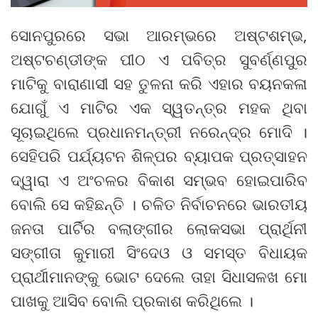
ସୋନପୁରରେ ସଭା ଆରମ୍ଭରେ ଅଷ୍ଟଶମ୍ଭ,
ଅଷ୍ଟଚଣ୍ଡୀଙ୍କ ପୀଠ ଏ ପବିତ୍ର ସୁବର୍ଣ୍ଣପୁର
ମାଟିକୁ ବାରାଣାସୀ ସହ ତୁଳନା କରି ଏହାର ବୟନକଳା
ଯୋଗୁଁ ଏ ମାଟିର ଏକ ସ୍ୱତନ୍ତ୍ର ମହକ ଥିବା
ସୂଚାଇଥିଲେ ପ୍ରଧାନମନ୍ତ୍ରୀ ନରେନ୍ଦ୍ର ମୋଦି ।
ସେହିପରି ପର୍ଯ୍ୟଟନ ଶିଳ୍ପର ବ୍ୟାପକ ପ୍ରତ୍ସାହନ
ଦ୍ୱାରା ଏ ଅଂଚଳର ବିକାଶ ସମ୍ଭବ ହୋଇପାରିବ
ବୋଲି ସେ କହିଛନ୍ତି । ଚଳିତ ନିର୍ବାଚନରେ ଭାରତୀୟ
ଜନତା ପାର୍ଟିର ବଲାଙ୍ଗୀର ଲୋକସଭା ପ୍ରାର୍ଥିନୀ
ସଙ୍ଗୀତା କୁମାରୀ ସିଂଦେଓ ଓ ସମସ୍ତ ବିଧାୟକ
ପ୍ରାର୍ଥୀମାନଙ୍କୁ ଭୋଟ ଦେଲେ ତାହା ସିଧାସଳଖ ମୋ
ପାଖକୁ ଆସିବ ବୋଲି ପ୍ରକାଶ କରିଥିଲେ ।