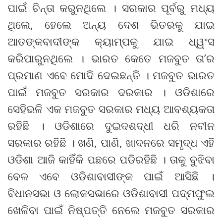
ପାଇଁ ଚିନ୍ତା କରୁନଥିଲେ । ସରକାର ପୂର୍ବରୁ ମଧ୍ୟ
ଥିଲେ, ହେଲେ ଅନ୍ୟ ଦେଶ ଭିତରକୁ ଯାଇ
ଆତଙ୍କବାଦୀଙ୍କ କ୍ୟାମ୍ପକୁ ଯାଇ ଧ୍ୱଂସ
କରିପାରୁନଥିଲେ । ଭାରତ କେତେ ମଜବୁତ ତା’ର
ପ୍ରମାଣ ଏବେ ମୋଦି ଦେଇଛନ୍ତି । ମଜବୁତ ଭାରତ
ପାଇଁ ମଜବୁତ ସରକାର ଦରକାର । ଓଡିଶାରେ
ସେହିଭଳି ଏକ ମଜବୁତ ସରକାର ମଧ୍ୟ ଆବଶ୍ୟକତା
ରହିଛି । ଓଡିଶାରେ ଦୁଇଦଶଦ୍ଧୀ ଧରି ନବୀନ
ସରକାର ରହିଛି । ଖଣି, ପାଣି, ଖାଦନରେ ସମୃଦ୍ଧ ଏହି
ଓଡିଶା ଆଜି କାହିଁକି ପଛରେ ପଡିରହିଛି । ତାକୁ ବୁଝିବା
ବେଳ ଏବେ ଓଡିଶାବାସୀଙ୍କ ପାଇଁ ଆସିଛି ।
ବିଧାନସଭା ଓ ଲୋକସଭାରେ ଓଡିଶାବାସୀ ପଦ୍ମଫୁଲ
ଖେଳିବା ପାଇଁ ନିଷ୍ପତ୍ତି ନେଲେ ମଜବୁତ ସରକାର