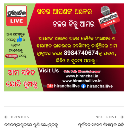
PREV POST
NEXT POST
ନବରଙ୍ଗପୁରରେ ପୁଣି କେନ୍ଦ୍ରକୁ
ପୂର୍ବତନ ସାଂସଦ ବିଧାୟକ ରବି