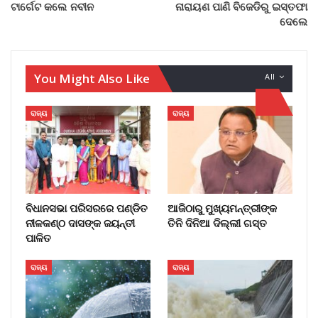
ଟାର୍ଗେଟ କଲେ ନବୀନ
ନାରାୟଣ ପାଣି ବିଜେଡିରୁ ଇସ୍ତଫା
ଦେଲେ
You Might Also Like
All
ରାଜ୍ୟ
ରାଜ୍ୟ
ବିଧାନସଭା ପରିସରରେ ପଣ୍ଡିତ
ଆଜିଠାରୁ ମୁଖ୍ୟମନ୍ତ୍ରୀଙ୍କ
ନୀଳକଣ୍ଠ ଦାସଙ୍କ ଜୟନ୍ତୀ
ତିନି ଦିନିଆ ଦିଲ୍ଲୀ ଗସ୍ତ
ପାଳିତ
ରାଜ୍ୟ
ରାଜ୍ୟ