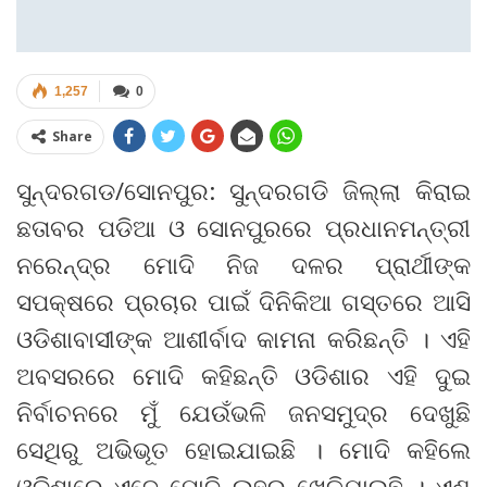
1,257
0
Share
ସୁନ୍ଦରଗଡ/ସୋନପୁର: ସୁନ୍ଦରଗଡି ଜିଲ୍ଲା କିରାଇ
ଛତାବର ପଡିଆ ଓ ସୋନପୁରରେ ପ୍ରଧାନମନ୍ତ୍ରୀ
ନରେନ୍ଦ୍ର ମୋଦି ନିଜ ଦଳର ପ୍ରାର୍ଥୀଙ୍କ
ସପକ୍ଷରେ ପ୍ରଚାର ପାଇଁ ଦିନିକିଆ ଗସ୍ତରେ ଆସି
ଓଡିଶାବାସୀଙ୍କ ଆଶୀର୍ବାଦ କାମନା କରିଛନ୍ତି । ଏହି
ଅବସରରେ ମୋଦି କହିଛନ୍ତି ଓଡିଶାର ଏହି ଦୁଇ
ନିର୍ବାଚନରେ ମୁଁ ଯେଉଁଭଳି ଜନସମୁଦ୍ର ଦେଖୁଛି
ସେଥିରୁ ଅଭିଭୂତ ହୋଇଯାଇଛି । ମୋଦି କହିଲେ
ଓଡିଶାରେ ଏବେ ମୋଦି ଲହର ଖେଳିଯାଇଛି । ଏଣୁ