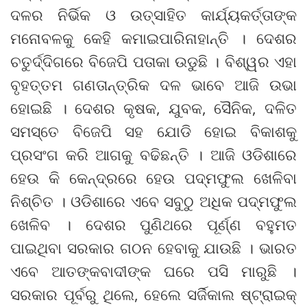
ଦଳର ନିର୍ଭିକ ଓ ଉତ୍ସାହିତ କାର୍ଯ୍ୟକର୍ତ୍ତାଙ୍କ
ମନୋବଳକୁ କେହି କମାଇପାରିନାହାନ୍ତି । ଦେଶର
ଚତୁର୍ଦ୍ଦିଗରେ ବିଜେପି ପତାକା ଉଡୁଛି । ବିଶ୍ୱର ଏହା
ବୃହତ୍ତମ ଗଣତାନ୍ତ୍ରିକ ଦଳ ଭାବେ ଆଜି ଉଭା
ହୋଇଛି । ଦେଶର କୃଷକ, ଯୁବକ, ସୈନିକ, ଦଳିତ
ସମସ୍ତେ ବିଜେପି ସହ ଯୋଡି ହୋଇ ବିକାଶକୁ
ପ୍ରସଂଗ କରି ଆଗକୁ ବଢିଛନ୍ତି । ଆଜି ଓଡିଶାରେ
ହେଉ କି କେନ୍ଦ୍ରରେ ହେଉ ପଦ୍ମଫୁଲ ଖେଳିବା
ନିଶ୍ଚିତ । ଓଡିଶାରେ ଏବେ ସବୁଠୁ ଅଧିକ ପଦ୍ମଫୁଲ
ଖେଳିବ । ଦେଶର ପୁଣିଥରେ ପୂର୍ଣ୍ଣ ବହୁମତ
ପାଇଥିବା ସରକାର ଗଠନ ହେବାକୁ ଯାଉଛି । ଭାରତ
ଏବେ ଆତଙ୍କବାଦୀଙ୍କ ଘରେ ପସି ମାରୁଛି ।
ସରକାର ପୂର୍ବରୁ ଥିଲେ, ହେଲେ ସର୍ଜିକାଲ ଷ୍ଟ୍ରାଇକ୍