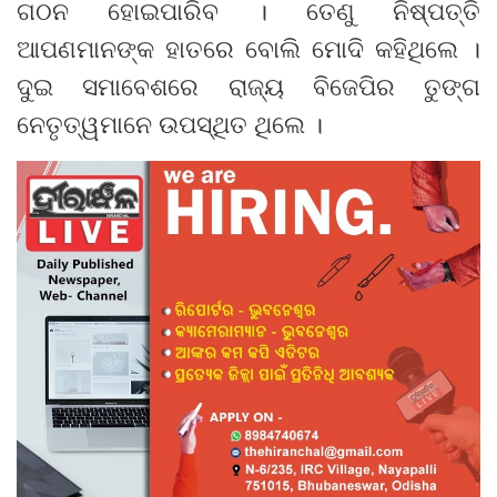
ଗଠନ ହୋଇପାରିବ । ତେଣୁ ନିଷ୍ପତ୍ତି
ଆପଣମାନଙ୍କ ହାତରେ ବୋଲି ମୋଦି କହିଥିଲେ ।
ଦୁଇ ସମାବେଶରେ ରାଜ୍ୟ ବିଜେପିର ତୁଙ୍ଗ
ନେତୃତ୍ୱମାନେ ଉପସ୍ଥିତ ଥିଲେ ।