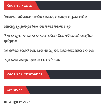
Recent Posts
ବିଧାନସଭା ପରିସରରେ ପଣ୍ଡିତ ନୀଳକଣ୍ଠ ଦାସଙ୍କ ଜୟନ୍ତୀ ପାଳିତ
ଆଜିଠାରୁ ମୁଖ୍ୟମନ୍ତ୍ରୀଙ୍କ ତିନି ଦିନିଆ ଦିଲ୍ଲୀ ଗସ୍ତ
ଟି-୨୦ର ନୂଆ ବସ୍ ହେଲେ ବଟଲର, କହିଲେ ଦିନେ ଏହି ରେକର୍ଡ ଭାଙ୍ଗିବେ
ସୂର୍ଯ୍ୟବଂଶୀ
ରାଜଧାନୀରେ ରେକର୍ଡ ବର୍ଷା, ଆଜି ଏହି ସବୁ ଜିଲ୍ଲାରେ ହୋଇପାରେ ବଡ ବର୍ଷା
ବନ୍ଦ ହେଲା ହୀରାକୁଦ ଡ୍ୟାମର ଆଉ ୫ଟି ଗେଟ୍
Recent Comments
Archives
August 2026