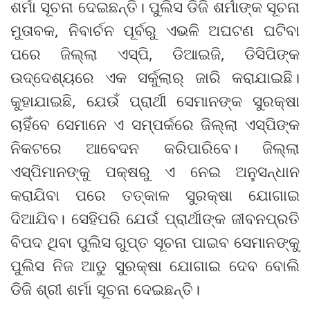
ଶର୍ମା ସୂଚନା ଦେଇଛନ୍ତି। ପୁଲିସ ଡିଜି ଶର୍ମାଙ୍କ ସୂଚନା
ମୁତାବକ, ନିବାର୍ଚନ ପୂର୍ବରୁ ଏଭଳି ଅଘଟଣ ଘଟିବା
ପରେ ଜିଲ୍ଲା ଏସ୍‌ପି, ଡିଆଇଜି, ଡିସିପିଙ୍କ
ଉଦ୍ଦେଶ୍ୟ‌ରେ ଏକ ସର୍କୁଲାର୍‌ ଜାରି କରାଯାଇଛି।
କୁହାଯାଇଛି, ଯେଉଁ ପ୍ରାର୍ଥୀ ସେମାନଙ୍କ ସୁରକ୍ଷା
ଚାହିଁବେ ସେମାନେ ଏ ସମ୍ପର୍କରେ ଜିଲ୍ଲା ଏସ୍‌ପିଙ୍କ
ନିକଟରେ ଆବେଦନ କରିପାରିବେ। ଜିଲ୍ଲା
ଏସ୍‌ପିମାନଙ୍କୁ ପକ୍ଷରୁ ଏ ନେଇ ଅନୁସନ୍ଧାନ
କରାଯିବା ପରେ ତତ୍କାଳ ସୁରକ୍ଷା ଯୋଗାଇ
ଦିଆଯିବ। ସେହିପରି ଯେଉଁ ପ୍ରାର୍ଥୀଙ୍କ ଜୀବନପ୍ରତି
ବିପଦ ଥିବା ପୁଲିସ ଗୁପ୍ତ ସୂଚନା ପାଇବ ସେମାନଙ୍କୁ
ପୁଲିସ ନିଜ ଆଡୁ ସୁରକ୍ଷା ଯୋଗାଇ ଦେବ ବୋଲି
ଡିଜି ଶ୍ରୀ ଶର୍ମା ସୂଚନା ଦେଇଛନ୍ତି।