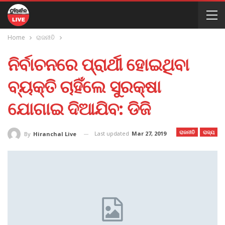
Home
ରାଜନୀତି
ନିର୍ବାଚନରେ ପ୍ରାର୍ଥୀ ହୋଇଥିବା
ବ୍ୟକ୍ତି ଚାହିଁଲେ ସୁରକ୍ଷା
ଯୋଗାଇ ଦିଆଯିବ: ଡିଜି
ରାଜନୀତି
ରାଜ୍ୟ
Last updated
Mar 27, 2019
By
Hiranchal Live