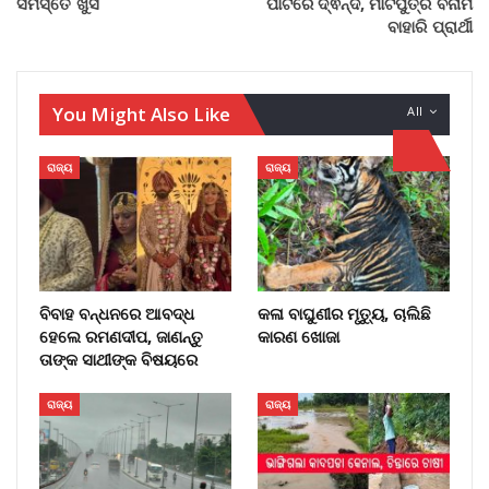
ସମସ୍ତେ ଖୁସି
ପାର୍ଟିରେ ଦ୍ଵନ୍ଦ, ମାଟିପୁତ୍ର ବନାମ
ବାହାରି ପ୍ରାର୍ଥୀ
You Might Also Like
All
ରାଜ୍ୟ
ରାଜ୍ୟ
ବିବାହ ବନ୍ଧନରେ ଆବଦ୍ଧ
କଳା ବାଘୁଣୀର ମୃତ୍ୟୁ, ଚାଲିଛି
ହେଲେ ରମଣଦୀପ, ଜାଣନ୍ତୁ
କାରଣ ଖୋଜା
ତାଙ୍କ ସାଥୀଙ୍କ ବିଷୟରେ
ରାଜ୍ୟ
ରାଜ୍ୟ