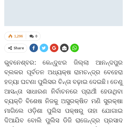
1,296
0
Share
ଭୁବନେଶ୍ବର: କେନ୍ଦୁଝର ଜିଲ୍ଲା ଆନନ୍ଦପୁର
ବ୍ଲକର ପୂର୍ବତନ ଅଧ୍ୟକ୍ଷ ରାମଚନ୍ଦ୍ର ବେହେରା
ହତ୍ୟା ଘଟଣା ପୁଲିସର ଚିନ୍ତା ବଢ଼ାଇ ଦେଇଛି। ତେଣୁ
ଆସନ୍ତା ସାଧାରଣ ନିର୍ବାଚନରେ ପ୍ରାର୍ଥୀ ହେଉଥିବା
ବ୍ୟକ୍ତି ବିଶେଷ ନିଜକୁ ଅସୁରକ୍ଷିତ ମଣି ସୁରକ୍ଷା
ମାଗିଲେ ଓଡ଼ିଶା ପୁଲିସ ପକ୍ଷରୁ ତାହା ଯୋଗାଇ
ଦିଆଯିବ ବୋଲି ପୁଲିସ ଡିଜି ରାଜେନ୍ଦ୍ର ପ୍ରସାଦ