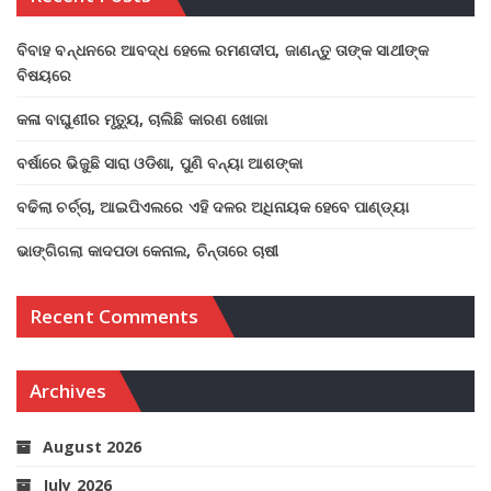
ବିବାହ ବନ୍ଧନରେ ଆବଦ୍ଧ ହେଲେ ରମଣଦୀପ, ଜାଣନ୍ତୁ ତାଙ୍କ ସାଥୀଙ୍କ
ବିଷୟରେ
କଳା ବାଘୁଣୀର ମୃତ୍ୟୁ, ଚାଲିଛି କାରଣ ଖୋଜା
ବର୍ଷାରେ ଭିଜୁଛି ସାରା ଓଡିଶା, ପୁଣି ବନ୍ୟା ଆଶଙ୍କା
ବଢିଲା ଚର୍ଚ୍ଚା, ଆଇପିଏଲରେ ଏହି ଦଳର ଅଧିନାୟକ ହେବେ ପାଣ୍ଡ୍ୟା
ଭାଙ୍ଗିଗଲା କାଦପଡା କେନାଲ, ଚିନ୍ତାରେ ଚାଷୀ
Recent Comments
Archives
August 2026
July 2026