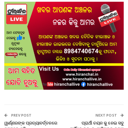
PREV POST
NEXT POST
ୱାର୍ଣ୍ଣରଙ୍କ ପ୍ରତ୍ୟାବର୍ତ୍ତନରେ
ପ୍ରାର୍ଥୀ ଚୟନ କୁ ନେଇ ସବୁ