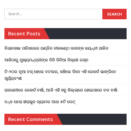
Recent Posts
ବିଧାନସଭା ପରିସରରେ ପଣ୍ଡିତ ନୀଳକଣ୍ଠ ଦାସଙ୍କ ଜୟନ୍ତୀ ପାଳିତ
ଆଜିଠାରୁ ମୁଖ୍ୟମନ୍ତ୍ରୀଙ୍କ ତିନି ଦିନିଆ ଦିଲ୍ଲୀ ଗସ୍ତ
ଟି-୨୦ର ନୂଆ ବସ୍ ହେଲେ ବଟଲର, କହିଲେ ଦିନେ ଏହି ରେକର୍ଡ ଭାଙ୍ଗିବେ
ସୂର୍ଯ୍ୟବଂଶୀ
ରାଜଧାନୀରେ ରେକର୍ଡ ବର୍ଷା, ଆଜି ଏହି ସବୁ ଜିଲ୍ଲାରେ ହୋଇପାରେ ବଡ ବର୍ଷା
ବନ୍ଦ ହେଲା ହୀରାକୁଦ ଡ୍ୟାମର ଆଉ ୫ଟି ଗେଟ୍
Recent Comments