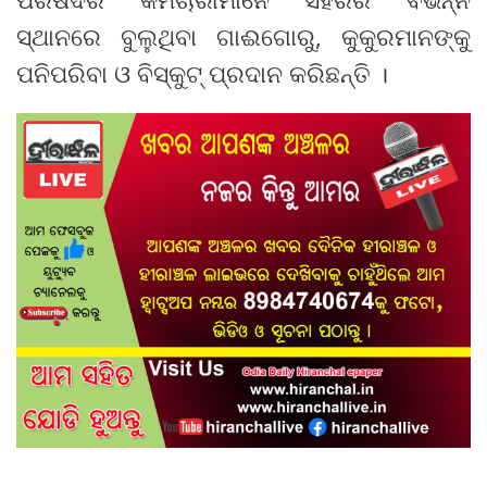
ସ୍ଥାନରେ ବୁଲୁଥିବା ଗାଈଗୋରୁ, କୁକୁରମାନଙ୍କୁ
ପନିପରିବା ଓ ବିସ୍କୁଟ୍ ପ୍ରଦାନ କରିଛନ୍ତି ।