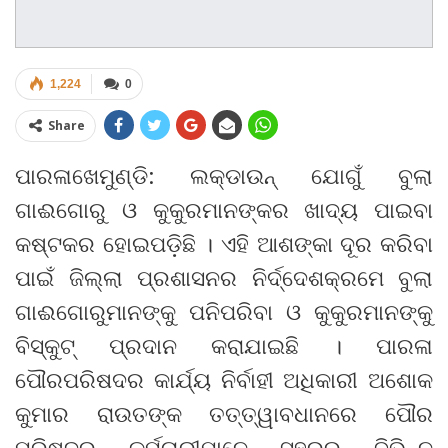
1,224
0
Share
ପାରଳାଖେମୁଣ୍ଡି: ଲକ୍‌ଡାଉନ୍ ଯୋଗୁଁ ବୁଲା
ଗାଈଗୋରୁ ଓ କୁକୁରମାନଙ୍କର ଖାଦ୍ୟ ପାଇବା
କଷ୍ଟକର ହୋଇପଡ଼ିଛି । ଏହି ଆଶଙ୍କା ଦୂର କରିବା
ପାଇଁ ଜିଲ୍ଲା ପ୍ରଶାସନର ନିର୍ଦ୍ଦେଶକ୍ରମେ ବୁଲା
ଗାଈଗୋରୁମାନଙ୍କୁ ପନିପରିବା ଓ କୁକୁରମାନଙ୍କୁ
ବିସ୍କୁଟ୍ ପ୍ରଦାନ କରାଯାଇଛି । ପାରଳା
ପୌରପରିଷଦର କାର୍ଯ୍ୟ ନିର୍ବାହୀ ଅଧିକାରୀ ଅଶୋକ
କୁମାର ରାଉତଙ୍କ ତତ୍ତ୍ୱାବଧାନରେ ପୌର
ପରିଷଦର କର୍ମଚାରୀମାନେ ସହରର ବିଭିନ୍ନ