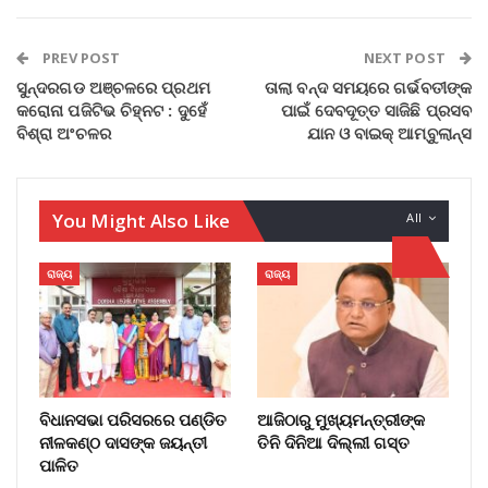
PREV POST
NEXT POST
ସୁନ୍ଦରଗଡ ଅଞ୍ଚଳରେ ପ୍ରଥମ
ତାଲା ବନ୍ଦ ସମୟରେ ଗର୍ଭବତୀଙ୍କ
କରୋନା ପଜିଟିଭ ଚିହ୍ନଟ : ଦୁହେଁ
ପାଇଁ ଦେବଦୂତ୍ତ ସାଜିଛି ପ୍ରସବ
ବିଶ୍ରା ଅଂଚଳର
ଯାନ ଓ ବାଇକ୍ ଆମ୍ବୁଲାନ୍ସ
You Might Also Like
All
ରାଜ୍ୟ
ରାଜ୍ୟ
ବିଧାନସଭା ପରିସରରେ ପଣ୍ଡିତ
ଆଜିଠାରୁ ମୁଖ୍ୟମନ୍ତ୍ରୀଙ୍କ
ନୀଳକଣ୍ଠ ଦାସଙ୍କ ଜୟନ୍ତୀ
ତିନି ଦିନିଆ ଦିଲ୍ଲୀ ଗସ୍ତ
ପାଳିତ