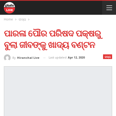
Home
ରାଜ୍ୟ
ପାରଳା ପୌର ପରିଷଦ ପକ୍ଷରୁ
ବୁଲା ଜୀବଙ୍କୁ ଖାଦ୍ୟ ବଣ୍ଟନ
ରାଜ୍ୟ
Last updated
Apr 12, 2020
By
Hiranchal Live