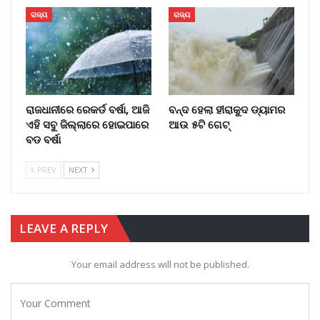
ରାଜ୍ୟ
ରାଜ୍ୟ
ରାଜଧାନୀରେ ରେକର୍ଡ ବର୍ଷା, ଆଜି
ବନ୍ଦ ହେଲା ହୀରାକୁଦ ଡ୍ୟାମର
ଏହି ସବୁ ଜିଲ୍ଲାରେ ହୋଇପାରେ
ଆଉ ୫ଟି ଗେଟ୍
ବଡ ବର୍ଷା
PREV
NEXT
LEAVE A REPLY
Your email address will not be published.