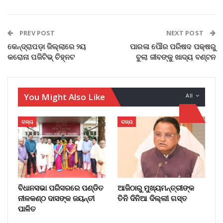
PREV POST
NEXT POST
କେନ୍ଦ୍ରାପଡ଼ା ଜିଲ୍ଲାରେ ୨ୟ
ପାରଳା ପୌର ପରିଷଦ ପକ୍ଷରୁ
କରୋନା ପଜିଟିଭ୍ ଚିହ୍ନଟ
ବୁଲା ଜୀବଙ୍କୁ ଖାଦ୍ୟ ବଣ୍ଟନ
You Might Also Like
All
ରାଜ୍ୟ
ରାଜ୍ୟ
ବିଧାନସଭା ପରିସରରେ ପଣ୍ଡିତ
ଆଜିଠାରୁ ମୁଖ୍ୟମନ୍ତ୍ରୀଙ୍କ
ନୀଳକଣ୍ଠ ଦାସଙ୍କ ଜୟନ୍ତୀ
ତିନି ଦିନିଆ ଦିଲ୍ଲୀ ଗସ୍ତ
ପାଳିତ