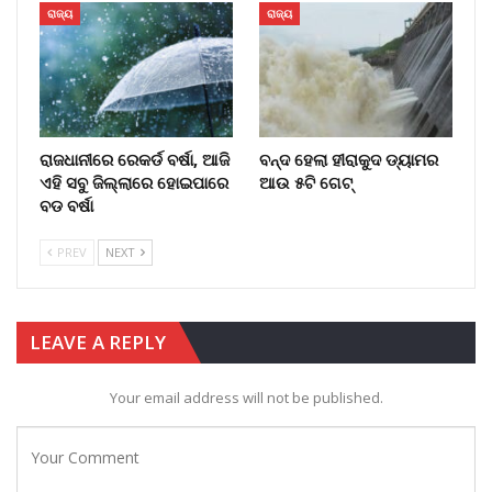
ରାଜ୍ୟ
ରାଜ୍ୟ
ରାଜଧାନୀରେ ରେକର୍ଡ ବର୍ଷା, ଆଜି
ବନ୍ଦ ହେଲା ହୀରାକୁଦ ଡ୍ୟାମର
ଏହି ସବୁ ଜିଲ୍ଲାରେ ହୋଇପାରେ
ଆଉ ୫ଟି ଗେଟ୍
ବଡ ବର୍ଷା
PREV
NEXT
LEAVE A REPLY
Your email address will not be published.