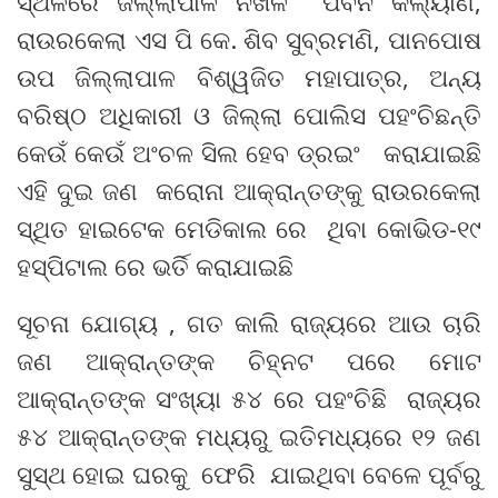
ସ୍ଥଳରେ ଜିଲ୍ଲାପାଳ ନିଖିଳ ପବନ କଲ୍ୟାଣ,
ରାଉରକେଲା ଏସ ପି କେ. ଶିବ ସୁବ୍ରମଣି, ପାନପୋଷ
ଉପ ଜିଲ୍ଲାପାଳ ବିଶ୍ୱଜିତ ମହାପାତ୍ର, ଅନ୍ୟ
ବରିଷ୍ଠ ଅଧିକାରୀ ଓ ଜିଲ୍ଲା ପୋଲିସ ପହଂଚିଛନ୍ତି
କେଉଁ କେଉଁ ଅଂଚଳ ସିଲ ହେବ ଡ୍ରଇଂ କରାଯାଇଛି
ଏହି ଦୁଇ ଜଣ କରୋନା ଆକ୍ରାନ୍ତଙ୍କୁ ରାଉରକେଲା
ସ୍ଥିତ ହାଇଟେକ ମେଡିକାଲ ରେ ଥିବା କୋଭିଡ-୧୯
ହସ୍ପିଟାଲ ରେ ଭର୍ତି କରାଯାଇଛି
ସୂଚନା ଯୋଗ୍ୟ , ଗତ କାଲି ରାଜ୍ୟରେ ଆଉ ଚାରି
ଜଣ ଆକ୍ରାନ୍ତଙ୍କ ଚିହ୍ନଟ ପରେ ମୋଟ
ଆକ୍ରାନ୍ତଙ୍କ ସଂଖ୍ୟା ୫୪ ରେ ପହଂଚିଛି ରାଜ୍ୟର
୫୪ ଆକ୍ରାନ୍ତଙ୍କ ମଧ୍ୟରୁ ଇତିମଧ୍ୟରେ ୧୨ ଜଣ
ସୁସ୍ଥ ହୋଇ ଘରକୁ ଫେରି ଯାଇଥିବା ବେଳେ ପୂର୍ବରୁ