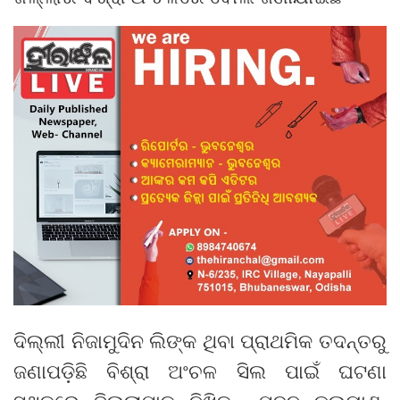
ଦିଲ୍ଲୀ ନିଜାମୁଦିନ ଲିଙ୍କ ଥିବା ପ୍ରାଥମିକ ତଦନ୍ତରୁ
ଜଣାପଡ଼ିଛି ବିଶ୍ରା ଅଂଚଳ ସିଲ ପାଇଁ ଘଟଣା