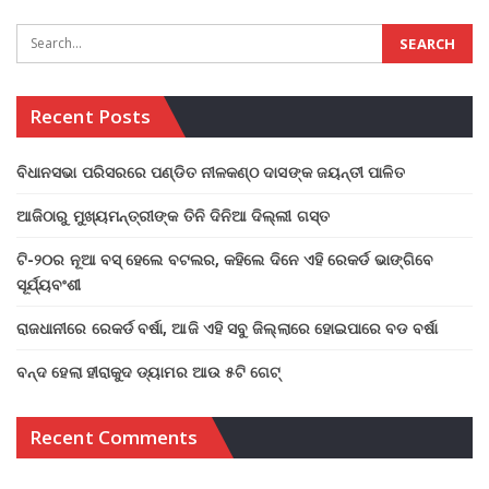
Recent Posts
ବିଧାନସଭା ପରିସରରେ ପଣ୍ଡିତ ନୀଳକଣ୍ଠ ଦାସଙ୍କ ଜୟନ୍ତୀ ପାଳିତ
ଆଜିଠାରୁ ମୁଖ୍ୟମନ୍ତ୍ରୀଙ୍କ ତିନି ଦିନିଆ ଦିଲ୍ଲୀ ଗସ୍ତ
ଟି-୨୦ର ନୂଆ ବସ୍ ହେଲେ ବଟଲର, କହିଲେ ଦିନେ ଏହି ରେକର୍ଡ ଭାଙ୍ଗିବେ
ସୂର୍ଯ୍ୟବଂଶୀ
ରାଜଧାନୀରେ ରେକର୍ଡ ବର୍ଷା, ଆଜି ଏହି ସବୁ ଜିଲ୍ଲାରେ ହୋଇପାରେ ବଡ ବର୍ଷା
ବନ୍ଦ ହେଲା ହୀରାକୁଦ ଡ୍ୟାମର ଆଉ ୫ଟି ଗେଟ୍
Recent Comments