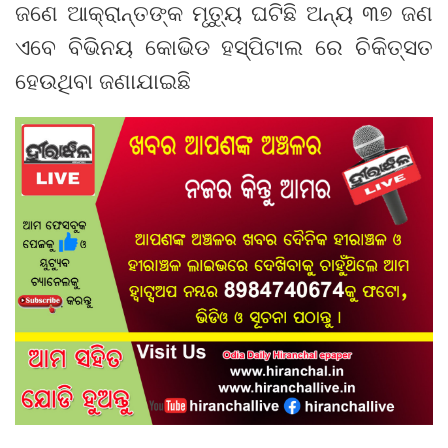
ଜଣେ ଆକ୍ରାନ୍ତଙ୍କ ମୃତ୍ୟୁ ଘଟିଛି ଅନ୍ୟ ୩୭ ଜଣ
ଏବେ ବିଭିନୟ କୋଭିଡ ହସ୍ପିଟାଲ ରେ ଚିକିତ୍ସତ
ହେଉଥିବା ଜଣାଯାଇଛି