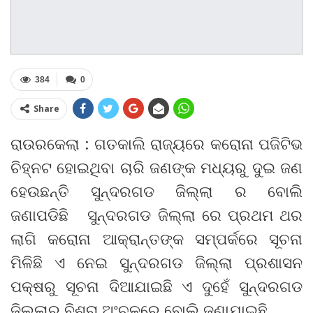
384
0
Share
ରାଉରକେଲା : ଗତକାଲି ରାଜ୍ୟରେ କରୋନା ପଜିଟିଭ
ଚିହ୍ନଟ ହୋଇଥିବା ଚାରି ଜଣଙ୍କ ମଧ୍ୟରୁ ଦୁଇ ଜଣ
ହେଉଛନ୍ତି ସୁନ୍ଦରଗଡ ଜିଲ୍ଲା ର ବୋଲି
ଜଣାପଡିଛି ସୁନ୍ଦରଗଡ ଜିଲ୍ଲା ରେ ପ୍ରଥମ ଥର
ଲାଗି କରୋନା ଆକ୍ରାନ୍ତଙ୍କ ସମ୍ପର୍କରେ ସୂଚନା
ମିଳିଛି ଏ ନେଇ ସୁନ୍ଦରଗଡ ଜିଲ୍ଲା ପ୍ରଶାସନ
ପକ୍ଷରୁ ସୂଚନା ଦିଆଯାଇଛି ଏ ଦୁହେଁ ସୁନ୍ଦରଗଡ
ଜିଲ୍ଲାର ବିଶ୍ରା ଅଂଚଳରେ ବୋଲି ଜଣାଯାଇଛି