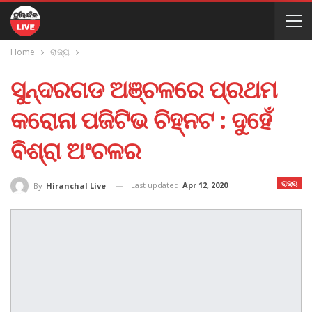
Home
ରାଜ୍ୟ
ସୁନ୍ଦରଗଡ ଅଞ୍ଚଳରେ ପ୍ରଥମ
କରୋନା ପଜିଟିଭ ଚିହ୍ନଟ : ଦୁହେଁ
ବିଶ୍ରା ଅଂଚଳର
ରାଜ୍ୟ
Last updated
Apr 12, 2020
By
Hiranchal Live