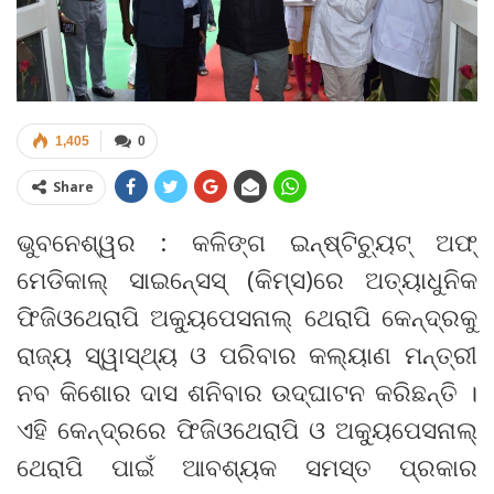
1,405
0
Share
ଭୁବନେଶ୍ୱର : କଳିଙ୍ଗ ଇନ୍‍ଷ୍ଟିଚ୍ୟୁଟ୍‍ ଅଫ୍‍
ମେଡିକାଲ୍‍ ସାଇନ୍‍ସେସ୍‍ (କିମ୍‍ସ)ରେ ଅତ୍ୟାଧୁନିକ
ଫିଜିଓଥେରାପି ଅକ୍ୟୁପେସନାଲ୍‍ ଥେରାପି କେନ୍ଦ୍ରକୁ
ରାଜ୍ୟ ସ୍ୱାସ୍ଥ୍ୟ ଓ ପରିବାର କଲ୍ୟାଣ ମନ୍ତ୍ରୀ
ନବ କିଶୋର ଦାସ ଶନିବାର ଉଦ୍‍ଘାଟନ କରିଛନ୍ତି ।
ଏହି କେନ୍ଦ୍ରରେ ଫିଜିଓଥେରାପି ଓ ଅକ୍ୟୁପେସନାଲ୍‍
ଥେରାପି ପାଇଁ ଆବଶ୍ୟକ ସମସ୍ତ ପ୍ରକାର