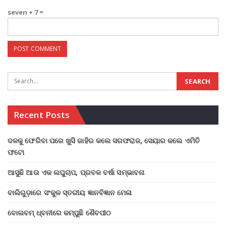
seven + 7 =
Recent Posts
ଦଳକୁ ଫେରିବା ପରେ ଖୁସି ଜାହିର କଲେ ସରଫରାଜ, ସେୟାର କଲେ ଏମିତି
ଫଟୋ
ଆସୁଛି ଆଉ ଏକ ଲଘୁଚାପ, ପ୍ରବଳ ବର୍ଷା ସମ୍ଭାବନା
ବାଲିଗୁଡ଼ାରେ ସଂକୁଳ ସ୍ତରୀୟ ଜ୍ଞାନବିଜ୍ଞାନ ମେଳା
ବୋଲବମ୍ ଧ୍ବନୀରେ କମ୍ପୁଛି ଶୈବପୀଠ