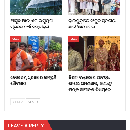
ଆସୁଛି ଆଉ ଏକ ଲଘୁଚାପ,
ବାଲିଗୁଡ଼ାରେ ସଂକୁଳ ସ୍ତରୀୟ
ପ୍ରବଳ ବର୍ଷା ସମ୍ଭାବନା
ଜ୍ଞାନବିଜ୍ଞାନ ମେଳା
ରାଜ୍ୟ
ରାଜ୍ୟ
ବୋଲବମ୍ ଧ୍ବନୀରେ କମ୍ପୁଛି
ବିବାହ ବନ୍ଧନରେ ଆବଦ୍ଧ
ଶୈବପୀଠ
ହେଲେ ରମଣଦୀପ, ଜାଣନ୍ତୁ
ତାଙ୍କ ସାଥୀଙ୍କ ବିଷୟରେ
PREV
NEXT
LEAVE A REPLY