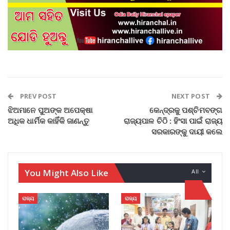
PREV POST
NEXT POST
ଝିଅମାନେ ପୁଅଙ୍କ ଅପେକ୍ଷା
କେନ୍ଦ୍ରକୁ ପଶ୍ଚିମବଙ୍ଗ
ଅଧିକ ଧାର୍ମିକ କାହିଁକି ଜାଣନ୍ତୁ
ରାଜ୍ୟପାଳ ଚିଠି : ହିଂସା ପାଇଁ ରାଜ୍ୟ
ସରକାରଙ୍କୁ ଦାୟୀ କଲେ
You Might Also Like
All
ରାଜ୍ୟ
ରାଜ୍ୟ