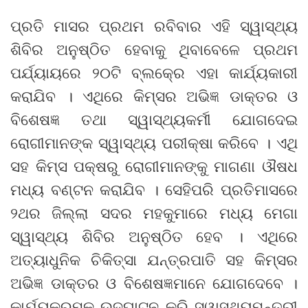
ପ୍ରତି ମାସର ପ୍ରଥମ ରବିବାର ଏହି ସ୍ୱାସ୍ଥ୍ୟ
ଶିବିର ଅନୁଷ୍ଠିତ ହେବାକୁ ଥିବାବେଳେ ପ୍ରଥମ
ପର୍ଯ୍ୟାୟରେ ୨୦ଟି ବ୍ଲକ୍‍ରେ ଏହା କାର୍ଯ୍ୟକାରୀ
କରାଯିବ । ଏଥିରେ କିମ୍‍ସର ଅଭିଜ୍ଞ ଡାକ୍ତର ଓ
ବିଶେଷଜ୍ଞ ତଥା ସ୍ୱାସ୍ଥ୍ୟକର୍ମୀ ଯୋଗଦେଇ
ରୋଗୀମାନଙ୍କ ସ୍ୱାସ୍ଥ୍ୟ ପରୀକ୍ଷା କରିବେ । ଏଥି
ସହ କିମ୍‍ସ ପକ୍ଷରୁ ରୋଗୀମାନଙ୍କୁ ମାଗଣା ଔଷଧ
ମଧ୍ୟ ବଣ୍ଟନ କରାଯିବ । ସେହିପରି ପ୍ରତିମାସରେ
୨ଥର ଜିଲ୍ଲା ସଦର ମହକୁମାରେ ମଧ୍ୟ ମେଗା
ସ୍ୱାସ୍ଥ୍ୟ ଶିବିର ଅନୁଷ୍ଠିତ ହେବ । ଏଥିରେ
ଅତ୍ୟାଧୁନିକ ଚିକିତ୍ସା ଯନ୍ତ୍ରପାତି ସହ କିମ୍‍ସର
ଅଭିଜ୍ଞ ଡାକ୍ତର ଓ ବିଶେଷଜ୍ଞମାନେ ଯୋଗଦେବେ ।
କାର୍ଯ୍ୟକ୍ରମକୁ ଉଦ୍‍ଘାଟନ କରି ସ୍ୱାସ୍ଥ୍ୟମନ୍ତ୍ରୀ