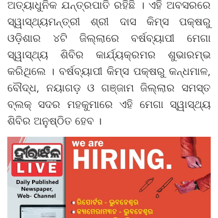
ଅତ୍ୟାଧୁନିକ ଯନ୍ତ୍ରପାତି ରହିଛି । ଏହି ଅବସରରେ
ସ୍ୱାସ୍ଥ୍ୟମନ୍ତ୍ରୀ ଶ୍ରୀ ଦାସ କିମ୍‍ସ ପକ୍ଷରୁ
ଓଡ଼ିଶାର ୪ଟି ଜିଲ୍ଲାରେ ବର୍ଷବ୍ୟାପୀ ମେଗା
ସ୍ୱାସ୍ଥ୍ୟ ଶିବିର କାର୍ଯ୍ୟକ୍ରମର ଶୁଭାରମ୍ଭ
କରିଥିଲେ । ବର୍ଷବ୍ୟାପୀ କିମ୍‍ସ ପକ୍ଷରୁ କନ୍ଧମାଳ,
ବୌଦ୍ଧ, ନୟାଗଡ଼ ଓ ଗଞ୍ଜାମ ଜିଲ୍ଲାର ସମସ୍ତ
ବ୍ଲକ୍‍ ସଦର ମହକୁମାରେ ଏହି ମେଗା ସ୍ୱାସ୍ଥ୍ୟ
ଶିବିର ଅନୁଷ୍ଠିତ ହେବ ।