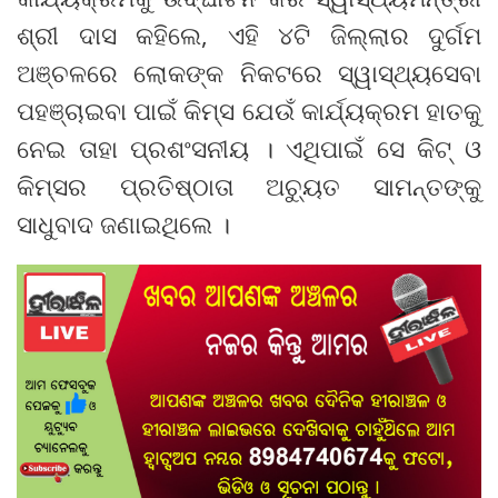
ଶ୍ରୀ ଦାସ କହିଲେ, ଏହି ୪ଟି ଜିଲ୍ଲାର ଦୁର୍ଗମ
ଅଞ୍ଚଳରେ ଲୋକଙ୍କ ନିକଟରେ ସ୍ୱାସ୍ଥ୍ୟସେବା
ପହଞ୍ଚାଇବା ପାଇଁ କିମ୍‍ସ ଯେଉଁ କାର୍ଯ୍ୟକ୍ରମ ହାତକୁ
ନେଇ ତାହା ପ୍ରଶଂସନୀୟ । ଏଥିପାଇଁ ସେ କିଟ୍‍ ଓ
କିମ୍‍ସର ପ୍ରତିଷ୍ଠାତା ଅଚ୍ୟୁତ ସାମନ୍ତଙ୍କୁ
ସାଧୁବାଦ ଜଣାଇଥିଲେ ।