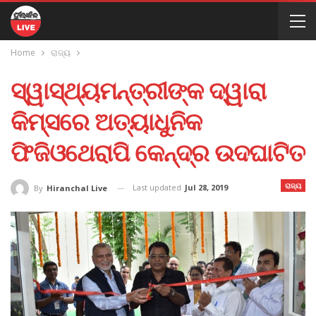
Home
ରାଜ୍ୟ
ସ୍ୱାସ୍ଥ୍ୟମନ୍ତ୍ରୀଙ୍କ ଦ୍ୱାରା
କିମ୍‍ସରେ ଅତ୍ୟାଧୁନିକ
ଫିଜିଓଥେରାପି କେନ୍ଦ୍ର ଉଦଘାଟିତ
ରାଜ୍ୟ
Last updated
Jul 28, 2019
By
Hiranchal Live