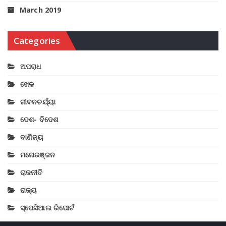
March 2019
Categories
ଅପରାଧ
ଖେଳ
ଜୀବନଚର୍ଯ୍ୟା
ଦେଶ- ବିଦେଶ
ବାଣିଜ୍ୟ
ମନୋରଞ୍ଜନ
ରାଜନୀତି
ରାଜ୍ୟ
ସ୍ପେସିଆଲ ରିପୋର୍ଟ