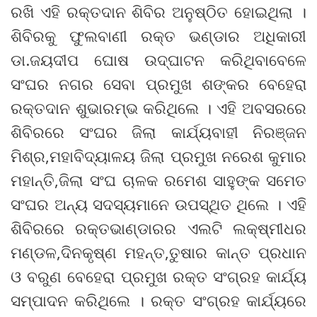
ରଖି ଏହି ରକ୍ତଦାନ ଶିବିର ଅନୁଷ୍ଠିତ ହୋଇଥିଲା ।
ଶିବିରକୁ ଫୁଲବାଣୀ ରକ୍ତ ଭଣ୍ଡାର ଅଧିକାରୀ
ଡା.ଜୟଦୀପ ଘୋଷ ଉଦ୍‌ଘାଟନ କରିଥିବାବେଳେ
ସଂଘର ନଗର ସେବା ପ୍ରମୁଖ ଶଙ୍କର ବେହେରା
ରକ୍ତଦାନ ଶୁଭାରମ୍ଭ କରିଥିଲେ । ଏହି ଅବସରରେ
ଶିବିରରେ ସଂଘର ଜିଲା କାର୍ଯ୍ୟବାହୀ ନିରଞ୍ଜନ
ମିଶ୍ର,ମହାବିଦ୍ୟାଳୟ ଜିଲା ପ୍ରମୁଖ ନରେଶ କୁମାର
ମହାନ୍ତି,ଜିଲା ସଂଘ ଚାଳକ ରମେଶ ସାହୁଙ୍କ ସମେତ
ସଂଘର ଅନ୍ୟ ସଦସ୍ୟମାନେ ଉପସ୍ଥିତ ଥିଲେ । ଏହି
ଶିବିରରେ ରକ୍ତଭାଣ୍ଡାରର ଏଲଟି ଲକ୍ଷ୍ମୀଧର
ମଣ୍ଡଳ,ଦିନକୃଷ୍ଣ ମହନ୍ତ,ତୁଷାର କାନ୍ତ ପ୍ରଧାନ
ଓ ବରୁଣ ବେହେରା ପ୍ରମୁଖ ରକ୍ତ ସଂଗ୍ରହ କାର୍ଯ୍ୟ
ସମ୍ପାଦନ କରିଥିଲେ । ରକ୍ତ ସଂଗ୍ରହ କାର୍ଯ୍ୟରେ