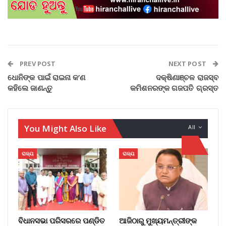
PREV POST
NEXT POST
ଧୋନିଙ୍କ ପାଇଁ ରାଇନା କ’ଣ
ଦକ୍ଷିଣାଞ୍ଚଳ ରାଜସ୍ବ
କହିଲେ ଜାଣନ୍ତୁ
କମିଶନରଙ୍କ ଗଜପତି ଗ୍ରସ୍ତ
You Might Also Like
All
ରାଜ୍ୟ
ରାଜ୍ୟ
ବିଧାନସଭା ପରିସରରେ ପଣ୍ଡିତ
ଆଜିଠାରୁ ମୁଖ୍ୟମନ୍ତ୍ରୀଙ୍କ