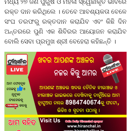
ମଧ୍ୟ ୨୭ ଜଣ ପୁରୁଷ ଓ ମହିଳା ସ୍ୱେଛାକୃତ ଭାବରେ
ରକ୍ତ ଦାନ କରିଥିଲେ । ତେବେ ଆବଶ୍ୟକତା ବେଳେ
ସଂଘ ତରଫରୁ ରକ୍ତଦାନ କରାଯିବ ଏବଂ କିଛି ଦିନ
ଅନ୍ତରରେ ପୁଣି ଏକ ଶିବିରର ଆୟୋଜନ କରାଯିବ
ବୋଲି ସେବା ପ୍ରମୁଖ ଶ୍ରୀ ବେହେରା କହିଛନ୍ତି ।