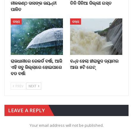
ନୀଳକଣ୍ଠ ଦାସଙ୍କ ଜୟନ୍ତୀ
ତିନି ଦିନିଆ ଦିଲ୍ଲୀ ଗସ୍ତ
ପାଳିତ
ରାଜ୍ୟ
ରାଜ୍ୟ
ରାଜଧାନୀରେ ରେକର୍ଡ ବର୍ଷା, ଆଜି
ବନ୍ଦ ହେଲା ହୀରାକୁଦ ଡ୍ୟାମର
ଏହି ସବୁ ଜିଲ୍ଲାରେ ହୋଇପାରେ
ଆଉ ୫ଟି ଗେଟ୍
ବଡ ବର୍ଷା
PREV
NEXT
LEAVE A REPLY
Your email address will not be published.