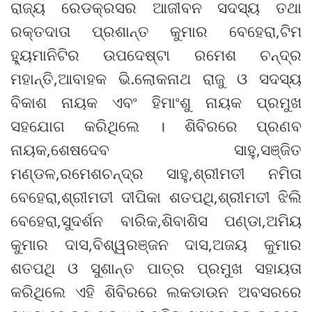
ରାଜ୍ୟ ରେଡକ୍ରସର ଆଜୀବନ ସଦସ୍ୟ ତଥା
ରକ୍ତଦାତା ପ୍ରଶାନ୍ତ କୁମାର ବେହେରା,ଟିମ
ହ୍ୟୁମାନିଟିର ଉପଦେଷ୍ଟା ରମେଶ ଚନ୍ଦ୍ର
ମହାନ୍ତି,ଆବାହକ ଭି.ଲୋକନାଥ ରାଜୁ ଓ ସଦସ୍ୟ
ବିକାଶ ନାୟକ ଏବଂ ହିମାଂଶୁ ନାୟକ ପ୍ରମୁଖ
ସହଯୋଗ କରିଥିଲେ । ଶିବିରରେ ପ୍ରଣବ
ନାୟକ,ଶେଷଦେବ ସାହୁ,ସଞ୍ଜିତ
ମଣ୍ଡଳ,ରମେଶଚନ୍ଦ୍ର ସାହୁ,ଶ୍ରୀମତୀ ନମିତା
ବେହେରା,ଶ୍ରୀମତୀ ଦୀପିକା ଶତପଥି,ଶ୍ରୀମତୀ ଝିଲି
ବେହେରା,ସୁଦର୍ଶନ ବାରିକ,ଶିବାଶିସ ପଣ୍ଡା,ଅମିୟ
କୁମାର ଦାସ,ବିଶ୍ୱରଞ୍ଜନ ଦାସ,ଅଜୟ କୁମାର
ଶତପଥି ଓ ସୁଶାନ୍ତ ପାତ୍ର ପ୍ରମୁଖ ସହାୟତା
କରିଥିଲେ ଏହି ଶିବିରରେ ଲକଡାଉନ ଅବସରରେ