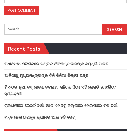
Recent Posts
ବିଧାନସଭା ପରିସରରେ ପଣ୍ଡିତ ନୀଳକଣ୍ଠ ଦାସଙ୍କ ଜୟନ୍ତୀ ପାଳିତ
ଆଜିଠାରୁ ମୁଖ୍ୟମନ୍ତ୍ରୀଙ୍କ ତିନି ଦିନିଆ ଦିଲ୍ଲୀ ଗସ୍ତ
ଟି-୨୦ର ନୂଆ ବସ୍ ହେଲେ ବଟଲର, କହିଲେ ଦିନେ ଏହି ରେକର୍ଡ ଭାଙ୍ଗିବେ
ସୂର୍ଯ୍ୟବଂଶୀ
ରାଜଧାନୀରେ ରେକର୍ଡ ବର୍ଷା, ଆଜି ଏହି ସବୁ ଜିଲ୍ଲାରେ ହୋଇପାରେ ବଡ ବର୍ଷା
ବନ୍ଦ ହେଲା ହୀରାକୁଦ ଡ୍ୟାମର ଆଉ ୫ଟି ଗେଟ୍