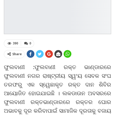
390
0
Share
ଫୁଲବାଣୀ :ଫୁଲବାଣୀ ରକ୍ତ ଭାଣ୍ଡାରରେ
ଫୁଲବାଣୀ ନଗର ରାଷ୍ଟ୍ରୀୟ ସ୍ୱଂୟ ସେବକ ସଂଘ
ତରଫରୁ ଏକ ସ୍ୱେଛାକୃତ ରକ୍ତ ଦାନ ଶିବିର
ଆୟୋଜିତ ହୋଇଯାଇଛି । ଲକଡାଉନ ଅବସରରେ
ଫୁଲବାଣୀ ରକ୍ତଭାଣ୍ଡାରରେ ରକ୍ତର ଘୋର
ଅଭାବକୁ ଦୂର କରିବାପାଇଁ ସାମାଜିକ ଦୂରତାକୁ ବଜାୟ