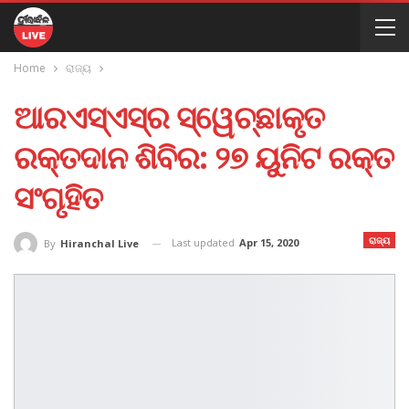
Home
ରାଜ୍ୟ
ଆରଏସ୍‌ଏସ୍‌ର ସ୍ୱେଚ୍ଛାକୃତ
ରକ୍ତଦାନ ଶିବିର: ୨୭ ୟୁନିଟ ରକ୍ତ
ସଂଗୃହିତ
ରାଜ୍ୟ
Last updated
Apr 15, 2020
By
Hiranchal Live