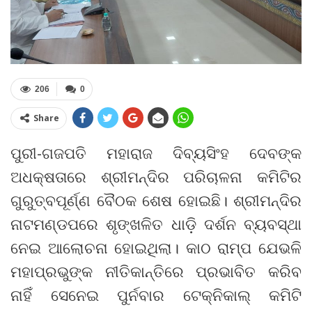
206
0
Share
ପୁରୀ-ଗଜପତି ମହାରାଜ ଦିବ୍ୟସିଂହ ଦେବଙ୍କ
ଅଧକ୍ଷତାରେ ଶ୍ରୀମନ୍ଦିର ପରିଚାଳନା କମିଟିର
ଗୁରୁତ୍ବପୂର୍ଣ୍ଣ ବୈଠକ ଶେଷ ହୋଇଛି। ଶ୍ରୀମନ୍ଦିର
ନାଟମଣ୍ଡପରେ ଶୃଙ୍ଖଳିତ ଧାଡ଼ି ଦର୍ଶନ ବ୍ୟବସ୍ଥା
ନେଇ ଆଲୋଚନା ହୋଇଥିଲା। କାଠ ରାମ୍ପ ଯେଭଳି
ମହାପ୍ରଭୁଙ୍କ ନୀତିକାନ୍ତିରେ ପ୍ରଭାବିତ କରିବ
ନାହିଁ ସେନେଇ ପୁର୍ନବାର ଟେକ୍ନିକାଲ୍ କମିଟି