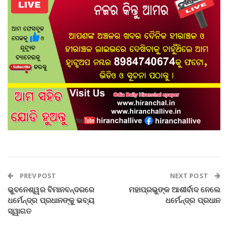
PREV POST
NEXT POST
ଭୁବନେଶ୍ୱର ବିମାନବନ୍ଦରରେ
ମହାପ୍ରଭୁଙ୍କ ଆଶୀର୍ବାଦ ନେଲେ
ଧର୍ମେନ୍ଦ୍ର ପ୍ରଧାନଙ୍କୁ ଭବ୍ୟ
ଧର୍ମେନ୍ଦ୍ର ପ୍ରଧାନ
ସ୍ୱାଗତ