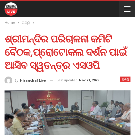
Home
ରାଜ୍ୟ
ଶ୍ରୀମନ୍ଦିର ପରିଚାଳନା କମିଟି
ବୈଠକ,ପ୍ରୋଟୋକଲ ଦର୍ଶନ ପାଇଁ
ଆସିବ ସ୍ୱତନ୍ତ୍ର ଏସଓପି
ରାଜ୍ୟ
Last updated
Nov 21, 2025
By
Hiranchal Live