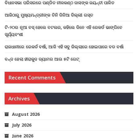
ବିଧାନସଭା ପରିସରରେ ପଣ୍ଡିତ ନୀଳକଣ୍ଠ ଦାସଙ୍କ ଜୟନ୍ତୀ ପାଳିତ
ଆଜିଠାରୁ ମୁଖ୍ୟମନ୍ତ୍ରୀଙ୍କ ତିନି ଦିନିଆ ଦିଲ୍ଲୀ ଗସ୍ତ
ଟି-୨୦ର ନୂଆ ବସ୍ ହେଲେ ବଟଲର, କହିଲେ ଦିନେ ଏହି ରେକର୍ଡ ଭାଙ୍ଗିବେ
ସୂର୍ଯ୍ୟବଂଶୀ
ରାଜଧାନୀରେ ରେକର୍ଡ ବର୍ଷା, ଆଜି ଏହି ସବୁ ଜିଲ୍ଲାରେ ହୋଇପାରେ ବଡ ବର୍ଷା
ବନ୍ଦ ହେଲା ହୀରାକୁଦ ଡ୍ୟାମର ଆଉ ୫ଟି ଗେଟ୍
Recent Comments
Archives
August 2026
July 2026
June 2026