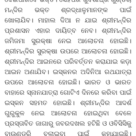
ମନ୍ଦିର ଭକ୍ତ ଶ୍ରଦ୍ଧାଳୁମାନଙ୍କ ପାଇଁ
ଖୋଲାଯିବ। ମାହାଲ ଦିଆ ନ ଯାଇ ଶ୍ରୀମନ୍ଦିର
ପ୍ରଶାସନ ଏହାର ଦାୟିତ୍ବ ନେବ। ଶ୍ରୀମନ୍ଦିର
ଜମିଜମା ସୁରକ୍ଷା ନେଇ ଆଲୋଚନା ହୋଇଛି।
ଶ୍ରୀମନ୍ଦିର ସୁରକ୍ଷା ଉପରେ ଆଲୋଚନା ହୋଇଛି।
ଶ୍ରୀମନ୍ଦିର ଆଇନରେ ପରିବର୍ତ୍ତନ କରାଯାଇ କଡ଼ା
ଆଇନ ଅଣାଯିବ। ଇସ୍କନର ଅଦିନିଆ ରଥଯାତ୍ରା
ଉପରେ ଆଲୋଚନା ହୋଇଛି। ଭାରତ ଓ ଭାରତ
ବାହାରେ ସ୍ନାନଯାତ୍ରା ଗୋଟିଏ ଦିନରେ କରିବା ପାଇଁ
ଇସ୍କନ ସହମତ ହୋଇଛି। ଶ୍ରୀମନ୍ଦିର ଆଦର୍ଶ
ଗୁରୁକୁଳ ନେଇ ଆଲୋଚନା ହୋଇଥିବା ବେଳେ
ପ୍ରସ୍ତାବିତ ଜାଗାରୁ ଜବରଦଖଲ ହଟିଛି ଓ ଓବିସିସିକୁ
ବାଉଣ୍ଡ୍ରି ବୁଲାଇବା ପାଇଁ କୁହାଯାଇଛି।