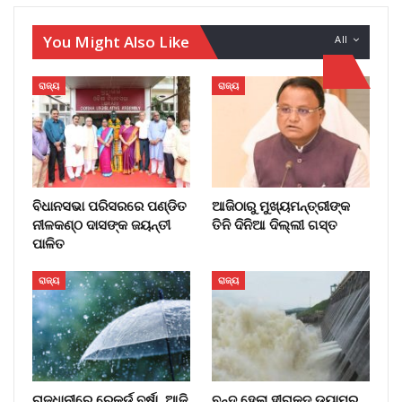
You Might Also Like
All
ରାଜ୍ୟ
ରାଜ୍ୟ
ବିଧାନସଭା ପରିସରରେ ପଣ୍ଡିତ
ଆଜିଠାରୁ ମୁଖ୍ୟମନ୍ତ୍ରୀଙ୍କ
ନୀଳକଣ୍ଠ ଦାସଙ୍କ ଜୟନ୍ତୀ
ତିନି ଦିନିଆ ଦିଲ୍ଲୀ ଗସ୍ତ
ପାଳିତ
ରାଜ୍ୟ
ରାଜ୍ୟ
ରାଜଧାନୀରେ ରେକର୍ଡ ବର୍ଷା, ଆଜି
ବନ୍ଦ ହେଲା ହୀରାକୁଦ ଡ୍ୟାମର