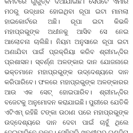
କମିଟିରେ ଗୁରୁତ୍ବ ଦିଆଯାଇଛି। ସେପଟେ ଏମାର
ମଠରୁ ଉଦ୍ଧାର ହୋଇଥିବା ରୂପା ଇଟା ମାମଲା
ହାଇକୋର୍ଟରେ ଅଛି। ରୂପା ଇଟା କିଭଳି
ମହାପ୍ରଭୁଙ୍କ ଅଧୀନକୁ ଆସିବ ସେ ନେଇ
ଆଲୋଚନା ଚାଲିଛି। ନିୟମ ଅନୁସାରେ ରୂପା ଇଟା
ଅଣାଯିବା ପାଇଁ ପ୍ରକ୍ରିୟା କରିବ ଶ୍ରୀମନ୍ଦିର
ପ୍ରଶାସନ। ସ୍ବର୍ଣ୍ଣ ଅଳଙ୍କାର ଦାନ ଯୋଜନାରେ
ଭକ୍ତମାନେ ମହାପ୍ରଭୁଙ୍କ ଉଦ୍ଦେଶ୍ୟରେ ଦାନ
କରିପାରିବେ। ଫଳରେ ମହାପ୍ରଭୁଙ୍କ ଅଳଙ୍କାରର
ଆଉ ଏକ ସେଟ୍ ହୋଇପାରିବ। ଶ୍ରୀମନ୍ଦିର
ବଜେଟକୁ ଅନୁମୋଦନ କରାଯାଇଛି। ପୁରୀରେ ଯେତିକି
ଏଟିଏମ୍ ରହିଛି ଟଙ୍କା ଉଠାଣ ପରେ ମହାପ୍ରଭୁଙ୍କ
ଉଦ୍ଦେଶ୍ୟରେ ଦାନ ଦେବା ପାଇଁ ଚାହୁଁ ଥିଲେ
ଦେଇପାରିବେ ଭକ୍ତ। ସେହିପରି ଖୁବଶୀଘ୍ର ଗୁଣ୍ଡିଚା