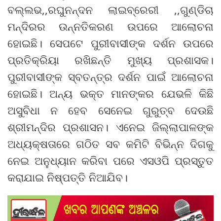
ବଲ୍ଲଭ,,ରଘୁନନ୍ଦନ ଲାଇବ୍ରେରୀ ,,ଗୁଣ୍ଡିଚା
ମନ୍ଦିରର ଉନ୍ନତିକରଣ ଉପରେ ଆଲୋଚନା
ହୋଇଛି। ସେପଟେ ପୁରୀବାସୀଙ୍କ ଦର୍ଶନ ଉପରେ
ପ୍ରତିକ୍ରିୟା ରଖିଛନ୍ତି ମୁଖ୍ୟ ପ୍ରଶାସକ।
ପୁରୀବାସୀଙ୍କ ସ୍ବତନ୍ତ୍ର ଦର୍ଶନ ପାଇଁ ଆଲୋଚନା
ହୋଇଛି। ଅନ୍ୟ ଭକ୍ତ ମାନଙ୍କର ଯେଭଳି କିଛି
ଅସୁବିଧା ନ ହେବ ସେନେଇ ଗୁରୁତ୍ବ ଦେଉଛି
ଶ୍ରୀମନ୍ଦିର ପ୍ରଶାସନ। ଏନେଇ ଜିଲ୍ଲାପାଳଙ୍କ
ଅଧ୍ୟକ୍ଷତାରେ ଗଠିତ ସବ କମିଟି ବିଭିନ୍ନ ଦିଗକୁ
ନେଇ ଅନୁଧ୍ୟାନ କରିବା ପରେ ଏସଓପି ପ୍ରସ୍ତୁତ
କରାଯାଇ ନିଷ୍ପତ୍ତି ନିଆଯିବ।