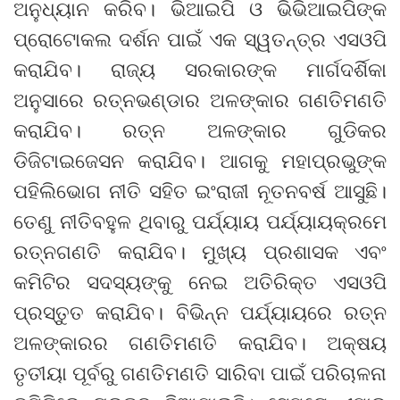
ଅନୁଧ୍ୟାନ କରିବ। ଭିଆଇପି ଓ ଭିଭିଆଇପିଙ୍କ
ପ୍ରୋଟୋକଲ ଦର୍ଶନ ପାଇଁ ଏକ ସ୍ୱତନ୍ତ୍ର ଏସଓପି
କରାଯିବ। ରାଜ୍ୟ ସରକାରଙ୍କ ମାର୍ଗଦର୍ଶିକା
ଅନୁସାରେ ରତ୍ନଭଣ୍ଡାର ଅଳଙ୍କାର ଗଣତିମଣତି
କରାଯିବ। ରତ୍ନ ଅଳଙ୍କାର ଗୁଡିକର
ଡିଜିଟାଇଜେସନ କରାଯିବ। ଆଗକୁ ମହାପ୍ରଭୁଙ୍କ
ପହିଲିଭୋଗ ନୀତି ସହିତ ଇଂରାଜୀ ନୂତନବର୍ଷ ଆସୁଛି।
ତେଣୁ ନୀତିବହୁଳ ଥିବାରୁ ପର୍ଯ୍ୟାୟ ପର୍ଯ୍ୟାୟକ୍ରମେ
ରତ୍ନଗଣତି କରାଯିବ। ମୁଖ୍ୟ ପ୍ରଶାସକ ଏବଂ
କମିଟିର ସଦସ୍ୟଙ୍କୁ ନେଇ ଅତିରିକ୍ତ ଏସଓପି
ପ୍ରସ୍ତୁତ କରାଯିବ। ବିଭିନ୍ନ ପର୍ଯ୍ୟାୟରେ ରତ୍ନ
ଅଳଙ୍କାରର ଗଣତିମଣତି କରାଯିବ। ଅକ୍ଷୟ
ତୃତୀୟା ପୂର୍ବରୁ ଗଣତିମଣତି ସାରିବା ପାଇଁ ପରିଚାଳନା