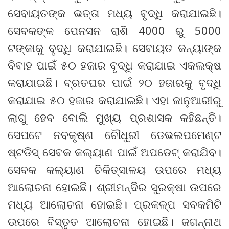
ସେବାୟତଙ୍କ ଭତ୍ତା ମଧ୍ୟ ବୃଦ୍ଧି କରାଯାଇଛି।
ସେବକଙ୍କ ପେନସନ ରାଶି 4000 ରୁ 5000
ଟଙ୍କାକୁ ବୃଦ୍ଧି କରାଯାଇଛି। ସେବାୟତ କନ୍ୟାଙ୍କ
ବିବାହ ପାଇଁ ୫୦ ହଜାର ବୃଦ୍ଧି କରାଯାଇ ଏକଲକ୍ଷ
କରାଯାଇଛି। ବ୍ରତଘର ପାଇଁ ୨୦ ହଜାରକୁ ବୃଦ୍ଧି
କରାଯାଇ ୫୦ ହଜାର କରାଯାଇଛି। ଏହା ଜାନୁଆରୀରୁ
ଲାଗୁ ହେବ ବୋଲି ମୁଖ୍ୟ ପ୍ରଶାସକ କହିଛନ୍ତି।
ସେପଟେ ନବକୃଷ୍ଣ ଚୌଧୁରୀ ଡେଭଲପମେଣ୍ଟ
ଷ୍ଟଡିସ୍ ସେବକ କଲ୍ୟାଣ ପାଇଁ ଅପଡେଟ୍ କରାଯିବ।
ସେବକ କଲ୍ୟାଣ ଚିକିତ୍ସାଳୟ ଉପରେ ମଧ୍ୟ
ଆଲୋଚନା ହୋଇଛି। ଶ୍ରୀମନ୍ଦିର ସୁରକ୍ଷା ଉପରେ
ମଧ୍ୟ ଆଲୋଚନା ହୋଇଛି। ପ୍ରକଳ୍ପ ସବକମିଟି
ଉପରେ ବିସ୍ତୃତ ଆଲୋଚନା ହୋଇଛି। ଜଗନ୍ନାଥ