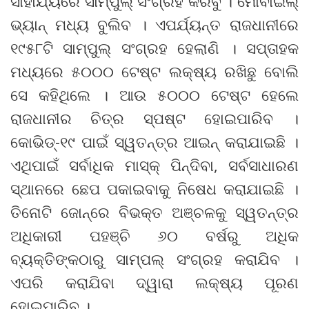
ସାହାଯ୍ୟରେ ସାମ୍ପୁଲ୍ ସଂଗ୍ରହ କରିବୁ । ମୋବାଇଲ୍
ଭ୍ୟାନ୍ ମଧ୍ୟ ବୁଲିବ । ଏପର୍ଯ୍ୟନ୍ତ ରାଜଧାନୀରେ
୧୯୫୮ଟି ସାମ୍ପୁଲ୍ ସଂଗ୍ରହ ହେଲାଣି । ସପ୍ତାହକ
ମଧ୍ୟରେ ୫୦୦୦ ଟେଷ୍ଟ ଲକ୍ଷ୍ୟ ରଖିଛୁ ବୋଲି
ସେ କହିଥିଲେ । ଆଉ ୫୦୦୦ ଟେଷ୍ଟ ହେଲେ
ରାଜଧାନୀର ଚିତ୍ର ସ୍ପଷ୍ଟ ହୋଇପାରିବ ।
କୋଭିଡ୍‌-୧୯ ପାଇଁ ସ୍ୱତନ୍ତ୍ର ଆଇନ୍ କରାଯାଇଛି ।
ଏଥିପାଇଁ ସର୍ବାଧିକ ମାସ୍କ୍ ପିନ୍ଦିବା, ସର୍ବସାଧାରଣ
ସ୍ଥାନରେ ଛେପ ପକାଇବାକୁ ନିଷେଧ କରାଯାଇଛି ।
ତିନୋଟି ଜୋନ୍‌ରେ ବିଭକ୍ତ ଅଞ୍ଚଳକୁ ସ୍ୱତନ୍ତ୍ର
ଅଧିକାରୀ ପହଞ୍ଚି ୬୦ ବର୍ଷରୁ ଅଧିକ
ବ୍ୟକ୍ତିଙ୍କଠାରୁ ସାମ୍ପଲ୍ ସଂଗ୍ରହ କରାଯିବ ।
ଏପରି କରାଯିବା ଦ୍ୱାରା ଲକ୍ଷ୍ୟ ପୂରଣ
ହୋଇପାରିବ ।