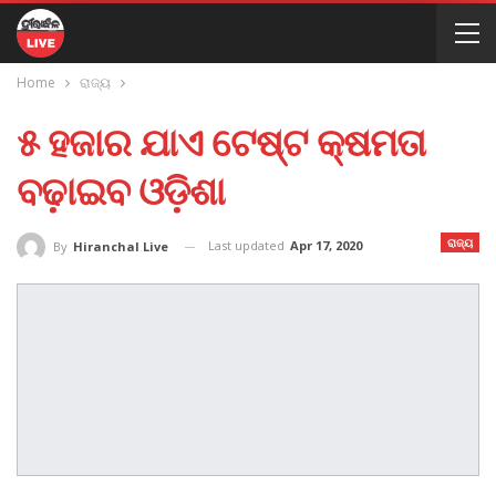
Home
ରାଜ୍ୟ
୫ ହଜାର ଯାଏ ଟେଷ୍ଟ କ୍ଷମତା
ବଢ଼ାଇବ ଓଡ଼ିଶା
ରାଜ୍ୟ
Last updated
Apr 17, 2020
By
Hiranchal Live