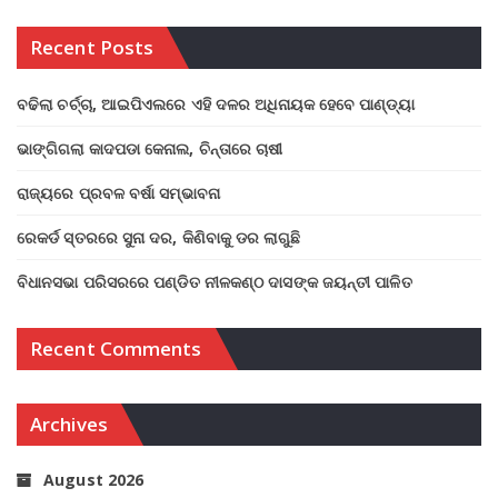
Recent Posts
ବଢିଲା ଚର୍ଚ୍ଚା, ଆଇପିଏଲରେ ଏହି ଦଳର ଅଧିନାୟକ ହେବେ ପାଣ୍ଡ୍ୟା
ଭାଙ୍ଗିଗଲା କାଦପଡା କେନାଲ, ଚିନ୍ତାରେ ଚାଷୀ
ରାଜ୍ୟରେ ପ୍ରବଳ ବର୍ଷା ସମ୍ଭାବନା
ରେକର୍ଡ ସ୍ତରରେ ସୁନା ଦର, କିଣିବାକୁ ଡର ଲାଗୁଛି
ବିଧାନସଭା ପରିସରରେ ପଣ୍ଡିତ ନୀଳକଣ୍ଠ ଦାସଙ୍କ ଜୟନ୍ତୀ ପାଳିତ
Recent Comments
Archives
August 2026