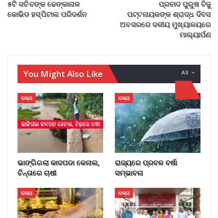
୫ଟି ସଚିବଙ୍କ ଢେଙ୍କାନାଳ
ପ୍ରବାଦ ପୁରୁଷ ବିଜୁ
କୋଭିଡ ହସ୍ପିଟାଲ ପରିଦର୍ଶନ
ପଟ୍ଟନାୟକଙ୍କ ଶ୍ରାଦ୍ଧ ଦିବସ
ଅବସରରେ ଦଳୀୟ ମୁଖ୍ୟାଳୟରେ
ମାଲ୍ୟାର୍ପଣ
You Might Also Like
All
ରାଜ୍ୟ
ରାଜ୍ୟ
ଭାଙ୍ଗିଗଲା କାଦପଡା କେନାଲ,
ରାଜ୍ୟରେ ପ୍ରବଳ ବର୍ଷା
ଚିନ୍ତାରେ ଚାଷୀ
ସମ୍ଭାବନା
ରାଜ୍ୟ
ରାଜ୍ୟ