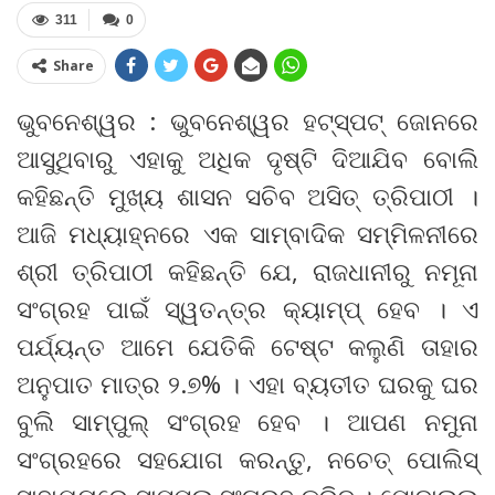
311
0
Share
ଭୁବନେଶ୍ୱର : ଭୁବନେଶ୍ୱର ହଟ୍‌ସ୍ପଟ୍ ଜୋନରେ
ଆସୁଥିବାରୁ ଏହାକୁ ଅଧିକ ଦୃଷ୍ଟି ଦିଆଯିବ ବୋଲି
କହିଛନ୍ତି ମୁଖ୍ୟ ଶାସନ ସଚିବ ଅସିତ୍ ତ୍ରିପାଠୀ ।
ଆଜି ମଧ୍ୟାହ୍ନରେ ଏକ ସାମ୍ବାଦିକ ସମ୍ମିଳନୀରେ
ଶ୍ରୀ ତ୍ରିପାଠୀ କହିଛନ୍ତି ଯେ, ରାଜଧାନୀରୁ ନମୂନା
ସଂଗ୍ରହ ପାଇଁ ସ୍ୱତନ୍ତ୍ର କ୍ୟାମ୍ପ୍ ହେବ । ଏ
ପର୍ଯ୍ୟନ୍ତ ଆମେ ଯେତିକି ଟେଷ୍ଟ କଲୁଣି ତାହାର
ଅନୁପାତ ମାତ୍ର ୨.୭% । ଏହା ବ୍ୟତୀତ ଘରକୁ ଘର
ବୁଲି ସାମ୍ପୁଲ୍ ସଂଗ୍ରହ ହେବ । ଆପଣ ନମୁନା
ସଂଗ୍ରହରେ ସହଯୋଗ କରନ୍ତୁ, ନଚେତ୍ ପୋଲିସ୍