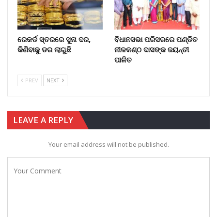
ରେକର୍ଡ ସ୍ତରରେ ସୁନା ଦର,
ବିଧାନସଭା ପରିସରରେ ପଣ୍ଡିତ
କିଣିବାକୁ ଡର ଲାଗୁଛି
ନୀଳକଣ୍ଠ ଦାସଙ୍କ ଜୟନ୍ତୀ
ପାଳିତ
PREV
NEXT
LEAVE A REPLY
Your email address will not be published.