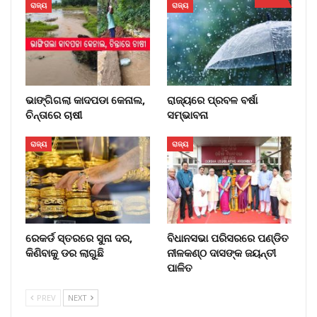
ରାଜ୍ୟ
ରାଜ୍ୟ
ଭାଙ୍ଗିଗଲା କାଦପଡା କେନାଲ,
ରାଜ୍ୟରେ ପ୍ରବଳ ବର୍ଷା
ଚିନ୍ତାରେ ଚାଷୀ
ସମ୍ଭାବନା
ରାଜ୍ୟ
ରାଜ୍ୟ
ରେକର୍ଡ ସ୍ତରରେ ସୁନା ଦର,
ବିଧାନସଭା ପରିସରରେ ପଣ୍ଡିତ
କିଣିବାକୁ ଡର ଲାଗୁଛି
ନୀଳକଣ୍ଠ ଦାସଙ୍କ ଜୟନ୍ତୀ
ପାଳିତ
PREV
NEXT