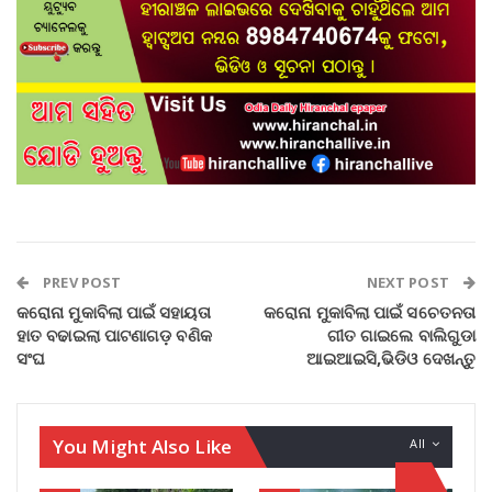
PREV POST
NEXT POST
କରୋନା ମୁକାବିଲା ପାଇଁ ସହାୟତା
କରୋନା ମୁକାବିଲା ପାଇଁ ସଚେତନତା
ହାତ ବଢାଇଲା ପାଟଣାଗଡ଼ ବଣିକ
ଗୀତ ଗାଇଲେ ବାଲିଗୁଡା
ସଂଘ
ଆଇଆଇସି,ଭିଡିଓ ଦେଖନ୍ତୁ
You Might Also Like
All