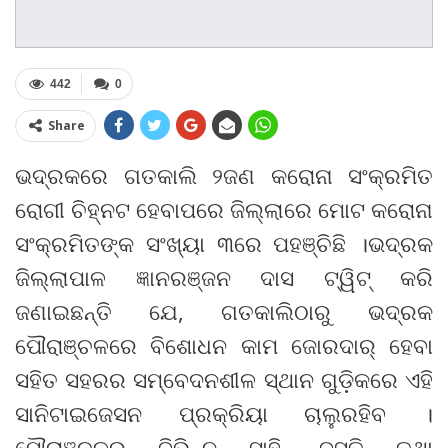
442
0
Share
ଭଦ୍ରକରେ ଗତକାଲି ୨ଜଣ କରୋନା ସଂକ୍ରମିତ
ରୋଗୀ ଚିହ୍ନଟ ହେବାପରେ ଜିଲ୍ଲାରେ ମୋଟ କରୋନା
ସଂକ୍ରମିତଙ୍କ ସଂଖ୍ୟା ୩ରେ ପହଞ୍ଚିଛି ।ଭଦ୍ରକ
ଜିଲ୍ଲାପାଳ ଜ୍ଞାନରଞ୍ଜନ ଦାସ ଟ୍ୱିଟ୍ କରି
ଜଣାଇଛନ୍ତି ଯେ, ଗତକାଲିଠାରୁ ଭଦ୍ରକ
ପୌରାଞ୍ଚଳରେ ବିଶୋଧନ କାମ ଜୋରଦାର୍ ହେବା
ସହିତ ସହରର ସମ୍ବେଦନଶୀଳ ସ୍ଥାନ ଗୁଡ଼ିକରେ ଏହି
ସାନିଟାଇଜେସନ ପ୍ରକ୍ରିୟା ଚାଲୁରହିବ ।
ପୌରାଞ୍ଚଳର ବିଭିନ୍ନ ସାହି, ବସ୍ତି ତଥା