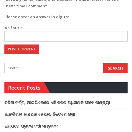
next time I comment.
Please enter an answer in digits:
4 × four =
Recent Posts
ବଢିଲା ଚର୍ଚ୍ଚା, ଆଇପିଏଲରେ ଏହି ଦଳର ଅଧିନାୟକ ହେବେ ପାଣ୍ଡ୍ୟା
ଭାଙ୍ଗିଗଲା କାଦପଡା କେନାଲ, ଚିନ୍ତାରେ ଚାଷୀ
ରାଜ୍ୟରେ ପ୍ରବଳ ବର୍ଷା ସମ୍ଭାବନା