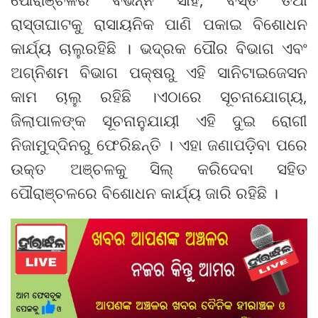
ରାସ୍ତାଘାଟକୁ ରାସାୟନିକ ପାଣି ପକାଇ ବିଶୋଧନ
କାର୍ଯ୍ୟ ଚାଲୁରହିଛି । ଭଦ୍ରକ ପୌର ବିଭାଗ ଏବଂ
ଅଗ୍ନିଶମ ବିଭାଗ ପକ୍ଷରୁ ଏହି ସାନିଟାଇଜେସନ
କାମ ଚାଲୁ ରହିଛି ।ଏଠାରେ ସୂଚନାଯୋଗ୍ୟ,
ଜିଲାପାଳଙ୍କ ସୂଚନାନୁଯାୟୀ ଏହି ଦୁଇ ରୋଗୀ
ନିଜାମୁଦ୍ଦିନରୁ ଫେରିଛନ୍ତି । ଏହା ଜଣାପଡ଼ିବା ପରେ
ଉକ୍ତ ଅଞ୍ଚଳକୁ ସିଲ୍ କରିଦେବା ସହିତ
ପୌରାଞ୍ଚଳରେ ବିଶୋଧନ କାର୍ଯ୍ୟ ଜାରି ରହିଛି ।