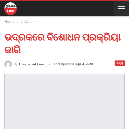
Home
ରାଜ୍ୟ
ଭଦ୍ରକରେ ବିଶୋଧନ ପ୍ରକ୍ରିୟା
ଜାରି
ରାଜ୍ୟ
Last updated
Apr 4, 2020
By
Hiranchal Live