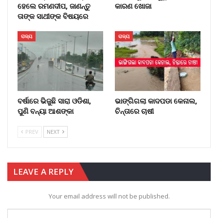
ହେଲେ ରମଣଦୀପ, ଜାଣନ୍ତୁ
କାରଣ ଖୋଜା
ତାଙ୍କ ସାଥୀଙ୍କ ବିଷୟରେ
ରାଜ୍ୟ
ରାଜ୍ୟ
ବର୍ଷାରେ ଭିଜୁଛି ସାରା ଓଡିଶା,
ଭାଙ୍ଗିଗଲା କାଦପଡା କେନାଲ,
ପୁଣି ବନ୍ୟା ଆଶଙ୍କା
ଚିନ୍ତାରେ ଚାଷୀ
PREV
NEXT
LEAVE A REPLY
Your email address will not be published.