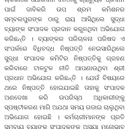
ପାଇଁ ଦାବିକରି ଉପ ଶ୍ରମ କମିଶନର
ସମ୍ବଲପୁରଙ୍କ ଠାରୁ ରାୟ ଆସିଥିଲେ ସୁଦ୍ଧା
ବ୍ୟାଙ୍କ ସଂପାଦକ ପ୍ରଦାନ କରୁନଥିବା ଅଭିଯୋଗ
କରିଛନ୍ତି । ବ୍ୟାଙ୍କର ପରିଚାଳନା ପରିଷଦ ଏ
ସଂପର୍କରେ ବିଧିବଦ୍ଧ ନିଷ୍ପତ୍ତି ନେଇସାରିଥିଲେ
ସୁଦ୍ଧା ସଂପାଦକ କମିଟିର ନିଷ୍ପତ୍ତିକୁ ଗ୍ରହଣ
କରିବାରେ ଟାଳଟୁଳ ନୀତି ଆପଣାଉଥିବା ଶ୍ରୀ
ପ୍ରଧାନ ଅଭିଯୋଗ କରିଛନ୍ତି । ଯେଉଁ ବିଷୟରେ
ଥରେ ନିଷ୍ପତ୍ତି ହୋଇଯାଇଛି ତାହାକୁ ସଂପାଦକ
ଅଣଦେଖା କରି ଉପରିସ୍ଥ ଅଧିକାରୀଙ୍କୁ
ସ୍ପଷ୍ଟୀକରଣ ମାଗି ଅଯଥା ସମୟ ଗଡାଇ ଚାଲୁଥିବା
ଅଭିଯୋଗ ହୋଇଛି । କର୍ମଚାରୀମାନଙ୍କ ପ୍ରତି
ସମବାୟ ବ୍ୟାଙ୍କ ସଂପାଦକଙ୍କ ଅସୂୟା ମନୋଭାବ