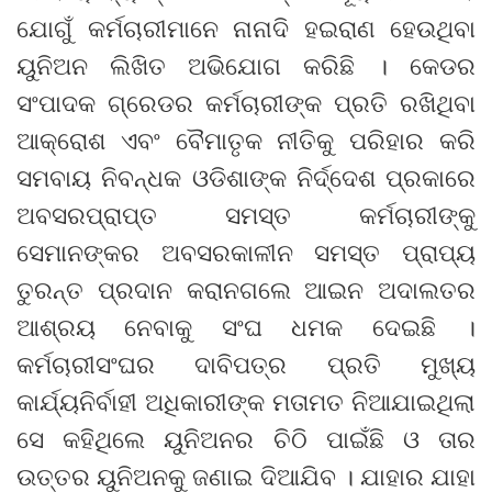
ଯୋଗୁଁ କର୍ମଚାରୀମାନେ ନାନାଦି ହଇରାଣ ହେଉଥିବା
ୟୁନିଅନ ଲିଖିତ ଅଭିଯୋଗ କରିଛି । କେଡର
ସଂପାଦକ ଗ୍ରେଡର କର୍ମଚାରୀଙ୍କ ପ୍ରତି ରଖିଥିବା
ଆକ୍ରୋଶ ଏବଂ ବୈମାତୃକ ନୀତିକୁ ପରିହାର କରି
ସମବାୟ ନିବନ୍ଧକ ଓଡିଶାଙ୍କ ନିର୍ଦ୍ଦେଶ ପ୍ରକାରେ
ଅବସରପ୍ରାପ୍ତ ସମସ୍ତ କର୍ମଚାରୀଙ୍କୁ
ସେମାନଙ୍କର ଅବସରକାଳୀନ ସମସ୍ତ ପ୍ରାପ୍ୟ
ତୁରନ୍ତ ପ୍ରଦାନ କରାନଗଲେ ଆଇନ ଅଦାଲତର
ଆଶ୍ରୟ ନେବାକୁ ସଂଘ ଧମକ ଦେଇଛି ।
କର୍ମଚାରୀସଂଘର ଦାବିପତ୍ର ପ୍ରତି ମୁଖ୍ୟ
କାର୍ଯ୍ୟନିର୍ବାହୀ ଅଧିକାରୀଙ୍କ ମତାମତ ନିଆଯାଇଥିଲା
ସେ କହିଥିଲେ ୟୁନିଅନର ଚିଠି ପାଇଁଛି ଓ ତାର
ଉତ୍ତର ୟୁନିଅନକୁ ଜଣାଇ ଦିଆଯିବ । ଯାହାର ଯାହା