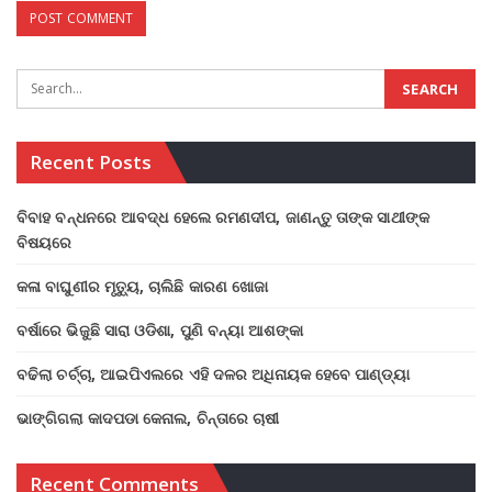
Recent Posts
ବିବାହ ବନ୍ଧନରେ ଆବଦ୍ଧ ହେଲେ ରମଣଦୀପ, ଜାଣନ୍ତୁ ତାଙ୍କ ସାଥୀଙ୍କ
ବିଷୟରେ
କଳା ବାଘୁଣୀର ମୃତ୍ୟୁ, ଚାଲିଛି କାରଣ ଖୋଜା
ବର୍ଷାରେ ଭିଜୁଛି ସାରା ଓଡିଶା, ପୁଣି ବନ୍ୟା ଆଶଙ୍କା
ବଢିଲା ଚର୍ଚ୍ଚା, ଆଇପିଏଲରେ ଏହି ଦଳର ଅଧିନାୟକ ହେବେ ପାଣ୍ଡ୍ୟା
ଭାଙ୍ଗିଗଲା କାଦପଡା କେନାଲ, ଚିନ୍ତାରେ ଚାଷୀ
Recent Comments