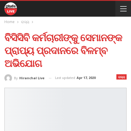
Home
ରାଜ୍ୟ
ବିିସିସିବି କର୍ମଚାରୀଙ୍କୁ ସେମାନଙ୍କ
ପ୍ରାପ୍ୟ ପ୍ରଦାନରେ ବିଳମ୍ବ
ଅଭିଯୋଗ
ରାଜ୍ୟ
Last updated
Apr 17, 2020
By
Hiranchal Live