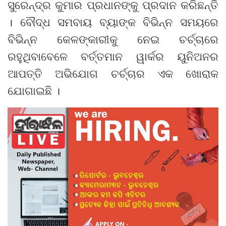
ସୁରେନ୍ଦ୍ର କୁମାର ପ୍ରଧାନଙ୍କୁ ପ୍ରଦାନ କରିଛନ୍ତି
। ବୌଦ୍ଧ ସମବାୟ ବ୍ୟାଙ୍କ ବିଭିନ୍ନ ସମୟରେ
ବିଭିନ୍ନ କେଳଙ୍କାରୀକୁ ନେଇ ଚର୍ଚ୍ଚାରେ
ରହୁଥିବାବେଳେ ବର୍ତ୍ତମାନ ୱାର୍କର ୟୁନିଅନର
ଆପତ୍ତି ଅଭିଯୋଗ ଚର୍ଚ୍ଚାର ଏକ ଖୋରାକ
ଯୋଗାଇଛି ।