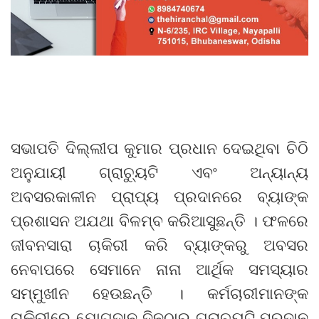
ସଭାପତି ଦିଲ୍ଲୀପ କୁମାର ପ୍ରଧାନ ଦେଇଥିବା ଚିଠି
ଅନୁଯାୟୀ ଗ୍ରାଚ୍ୟୁଟି ଏବଂ ଅନ୍ୟାନ୍ୟ
ଅବସରକାଳୀନ ପ୍ରାପ୍ୟ ପ୍ରଦାନରେ ବ୍ୟାଙ୍କ
ପ୍ରଶାସନ ଅଯଥା ବିଳମ୍ବ କରିଆସୁଛନ୍ତି । ଫଳରେ
ଜୀବନସାରା ଚାକିରୀ କରି ବ୍ୟାଙ୍କରୁ ଅବସର
ନେବାପରେ ସେମାନେ ନାନା ଆର୍ଥିକ ସମସ୍ୟାର
ସମ୍ମୁଖୀନ ହେଉଛନ୍ତି । କର୍ମଚାରୀମାନଙ୍କ
ଚାକିରୀରେ ଯୋଗଦାନ ଦିନଠାରୁ ଗ୍ରାଚ୍ୟୁଟି ପ୍ରଦାନ