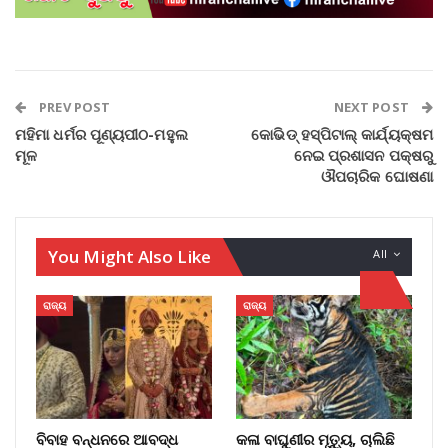
PREV POST
NEXT POST
ମହିମା ଧର୍ମର ପୂଣ୍ୟପୀଠ-ମହୁଲ
କୋଭିଡ୍ ହସ୍ପିଟାଲ୍ କାର୍ଯ୍ୟକ୍ଷମ
ମୂଳ
ନେଇ ପ୍ରଶାସନ ପକ୍ଷରୁ
ଔପଚାରିକ ଘୋଷଣା
You Might Also Like
All
ରାଜ୍ୟ
ରାଜ୍ୟ
ବିବାହ ବନ୍ଧନରେ ଆବଦ୍ଧ
କଳା ବାଘୁଣୀର ମୃତ୍ୟୁ, ଚାଲିଛି