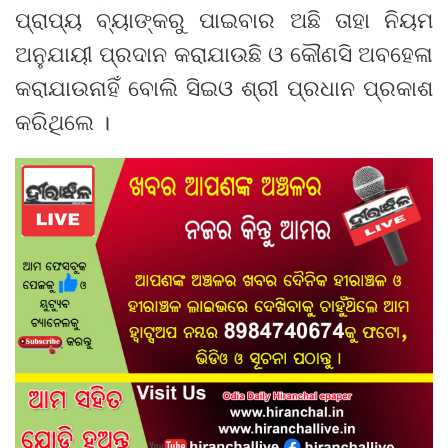
ପ୍ରାପ୍ୟ ବ୍ୟାଙ୍କରୁ ପାଇବାର ଅଛି ତାହା ନିୟମ
ଅନୁଯାୟୀ ପ୍ରଦାନ କରାଯାଉଛି ଓ କୌଣସି ଅବହେଳା
କରାଯାଉନାହିଁ ବୋଲି ସିଇଓ ଶ୍ରୀ ପ୍ରଧାନ ପ୍ରକାଶ
କରିଥିଲେ ।