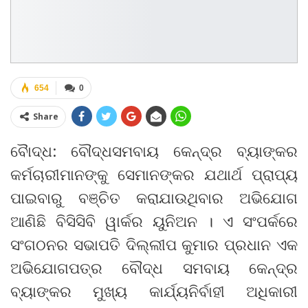
654
0
Share
ବୈାଦ୍ଧ: ବୌଦ୍ଧସମବାୟ କେନ୍ଦ୍ର ବ୍ୟାଙ୍କର
କର୍ମଚାରୀମାନଙ୍କୁ ସେମାନଙ୍କର ଯଥାର୍ଥ ପ୍ରାପ୍ୟ
ପାଇବାରୁ ବଞ୍ଚିତ କରାଯାଉଥିବାର ଅଭିଯୋଗ
ଆଣିଛି ବିସିସିବି ୱାର୍କର ୟୁନିଅନ । ଏ ସଂପର୍କରେ
ସଂଗଠନର ସଭାପତି ଦିଲ୍ଲୀପ କୁମାର ପ୍ରଧାନ ଏକ
ଅଭିଯୋଗପତ୍ର ବୌଦ୍ଧ ସମବାୟ କେନ୍ଦ୍ର
ବ୍ୟାଙ୍କର ମୁଖ୍ୟ କାର୍ଯ୍ୟନିର୍ବାହୀ ଅଧିକାରୀ