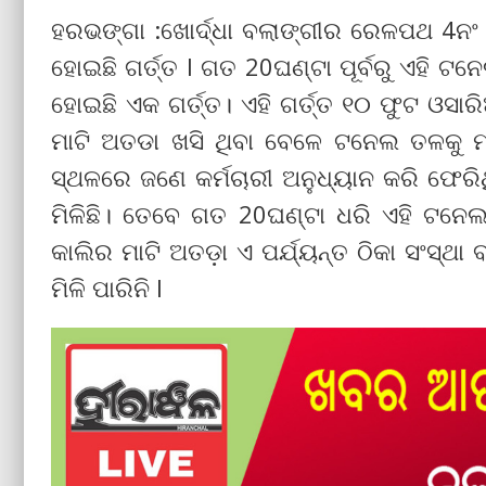
ହରଭଙ୍ଗା :ଖୋର୍ଦ୍ଧା ବଲାଙ୍ଗୀର ରେଳପଥ 4ନଂ ଟ
ହୋଇଛି ଗର୍ତ୍ତ l ଗତ 20ଘଣ୍ଟା ପୂର୍ବରୁ ଏହି ଟନେ
ହୋଇଛି ଏକ ଗର୍ତ୍ତ। ଏହି ଗର୍ତ୍ତ ୧୦ ଫୁଟ ଓସାର
ମାଟି ଅତଡା ଖସି ଥିବା ବେଳେ ଟନେଲ ତଳକୁ ମାଟି
ସ୍ଥଳରେ ଜଣେ କର୍ମଚାରୀ ଅନୁଧ୍ୟାନ କରି ଫେରିଥ
ମିଳିଛି। ତେବେ ଗତ 20ଘଣ୍ଟା ଧରି ଏହି ଟନେଲ 
କାଲିର ମାଟି ଅତଡ଼ା ଏ ପର୍ଯ୍ୟନ୍ତ ଠିକା ସଂସ୍ଥା
ମିଳି ପାରିନି l