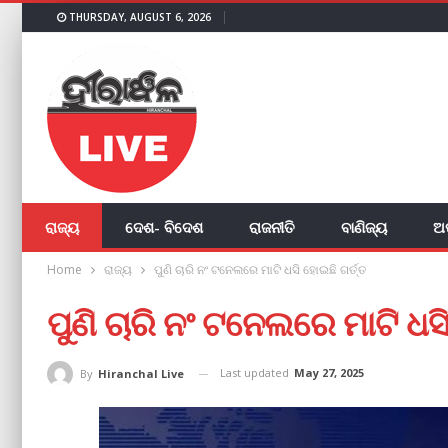
THURSDAY, AUGUST 6, 2026
ରାଜ୍ୟ
ଦେଶ- ବିଦେଶ
ରାଜନୀତି
ବାଣିଜ୍ୟ
ଅ
Home
ରାଜ୍ୟ
ପୁଣି ଚାରି ନଂ ଟନେଲରେ ମାଟି ଧସି ହୋଇଛି ଗର୍ତ୍ତ
ପୁଣି ଚାରି ନଂ ଟନେଲରେ ମାଟି ଧସି
Last updated
May 27, 2025
By
Hiranchal Live