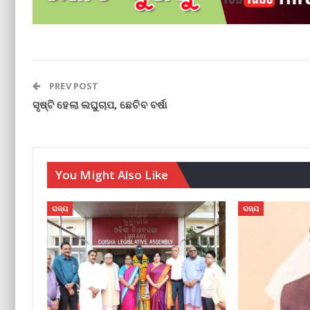
PREV POST
ସୃଷ୍ଟି ହେଲା ଲଘୁଚାପ, ଛେଚିବ ବର୍ଷା
You Might Also Like
ରାଜ୍ୟ
ରାଜ୍ୟ