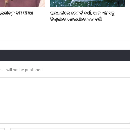
ତ୍ରୀଙ୍କ ତିନି ଦିନିଆ
ରାଜଧାନୀରେ ରେକର୍ଡ ବର୍ଷା, ଆଜି ଏହି ସବୁ
ଜିଲ୍ଲାରେ ହୋଇପାରେ ବଡ ବର୍ଷା
ss will not be published.