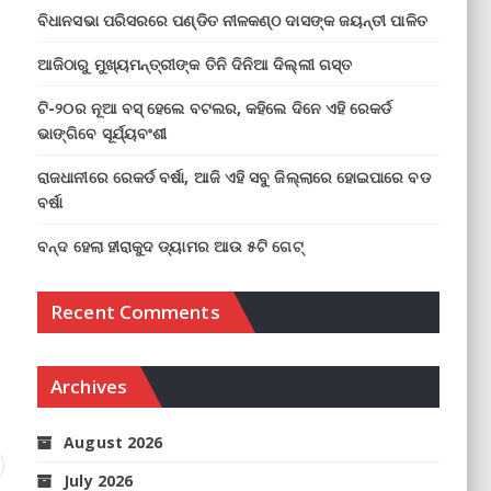
ବିଧାନସଭା ପରିସରରେ ପଣ୍ଡିତ ନୀଳକଣ୍ଠ ଦାସଙ୍କ ଜୟନ୍ତୀ ପାଳିତ
ଆଜିଠାରୁ ମୁଖ୍ୟମନ୍ତ୍ରୀଙ୍କ ତିନି ଦିନିଆ ଦିଲ୍ଲୀ ଗସ୍ତ
ଟି-୨୦ର ନୂଆ ବସ୍ ହେଲେ ବଟଲର, କହିଲେ ଦିନେ ଏହି ରେକର୍ଡ
ଭାଙ୍ଗିବେ ସୂର୍ଯ୍ୟବଂଶୀ
ରାଜଧାନୀରେ ରେକର୍ଡ ବର୍ଷା, ଆଜି ଏହି ସବୁ ଜିଲ୍ଲାରେ ହୋଇପାରେ ବଡ
ବର୍ଷା
ବନ୍ଦ ହେଲା ହୀରାକୁଦ ଡ୍ୟାମର ଆଉ ୫ଟି ଗେଟ୍
Recent Comments
Archives
August 2026
July 2026