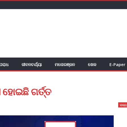
ପରାଧ
ଜୀବନଚର୍ଯ୍ୟା
ମନୋରଞ୍ଜନ
ଖେଳ
E-Paper
 ହୋଇଛି ଗର୍ତ୍ତ
ରାଜ୍ୟ