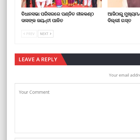
ବିଧାନସଭା ପରିସରରେ ପଣ୍ଡିତ ନୀଳକଣ୍ଠ
ଆଜିଠାରୁ ମୁଖ୍ୟମନ୍
ଦାସଙ୍କ ଜୟନ୍ତୀ ପାଳିତ
ଦିଲ୍ଲୀ ଗସ୍ତ
PREV
NEXT
LEAVE A REPLY
Your email addre