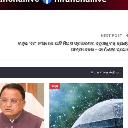
NEXT POST
ରାହୁଲ ଏବଂ କଂଗ୍ରେସ ପାର୍ଟି ମିଛ ଓ ପ୍ରତାରଣାର ସବୁଠାରୁ ବଡ଼ ବ୍ରାଣ୍ଡ
ଆମ୍ବାସେଡର – ଧର୍ମେନ୍ଦ୍ର ପ୍ରଧା
More From Author
ରାଜ୍ୟ