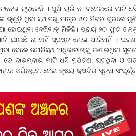
ନେଲ ଟ୍ରାଜେଡି । ପୁଣି ଚାରି ନଂ ଟନେଲରେ ମାଟି ଧସ
ଲ ଭୁଶୁଡ଼ି ଥିବା ସ୍ଥାନରୁ ମାତ୍ର ୫୦ ମିଟର ଦୂରରେ ପୁଣ
ିଆ ହୋଇଥିବା ଦେଖିବାକୁ ମିଳିଛି। ପ୍ରାୟ ୨୦ ଫୁଟ ତଳକ
 ଯାଇଛି ନା ନାହିଁ ସ୍ପଷ୍ଟ ହୋଇ ପାରିନାହିଁ । ଘଟଣ
ିବା ବେଳେ ଉପରିସ୍ଥ ଅଧିକାରୀଙ୍କୁ ଜଣାଇଥିବା ସୂଚନ
ରେ ବାରମ୍ବାର ମାଟି ଧସି ଦୁର୍ଘଟଣା ଘଟୁଥିବା ଓ ଗ
 ବାହାର କରିନଥିବା ନେଇ କ୍ଷୟ କ୍ଷତିର ସୂଚନା ସଂପୂର୍ଣ୍