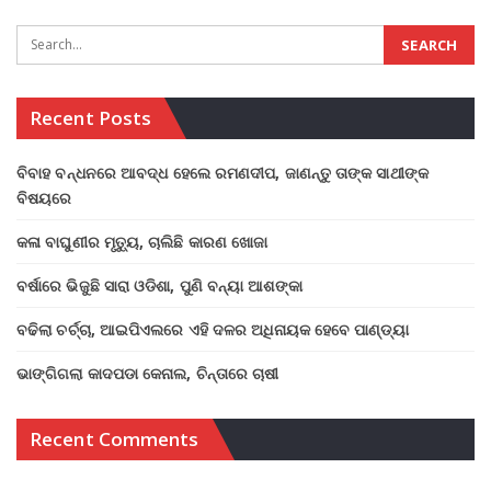
Recent Posts
ବିବାହ ବନ୍ଧନରେ ଆବଦ୍ଧ ହେଲେ ରମଣଦୀପ, ଜାଣନ୍ତୁ ତାଙ୍କ ସାଥୀଙ୍କ
ବିଷୟରେ
କଳା ବାଘୁଣୀର ମୃତ୍ୟୁ, ଚାଲିଛି କାରଣ ଖୋଜା
ବର୍ଷାରେ ଭିଜୁଛି ସାରା ଓଡିଶା, ପୁଣି ବନ୍ୟା ଆଶଙ୍କା
ବଢିଲା ଚର୍ଚ୍ଚା, ଆଇପିଏଲରେ ଏହି ଦଳର ଅଧିନାୟକ ହେବେ ପାଣ୍ଡ୍ୟା
ଭାଙ୍ଗିଗଲା କାଦପଡା କେନାଲ, ଚିନ୍ତାରେ ଚାଷୀ
Recent Comments