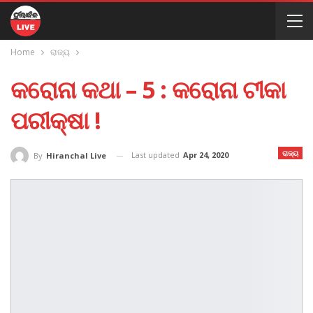
Home
ରାଜ୍ୟ
କରୋନା କଥା – 5 : କରୋନା ଟୀକା
ପରୀକ୍ଷା !
ରାଜ୍ୟ
Last updated
Apr 24, 2020
By
Hiranchal Live