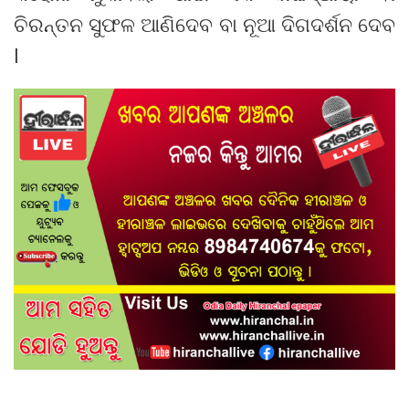
ଚିରନ୍ତନ ସୁଫଳ ଆଣିଦେବ ବା ନୂଆ ଦିଗଦର୍ଶନ ଦେବ
l