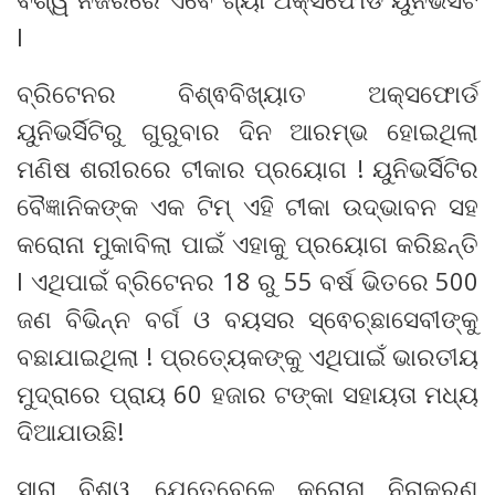
l
ବ୍ରିଟେନର ବିଶ୍ଵବିଖ୍ୟାତ ଅକ୍ସଫୋର୍ଡ
ୟୁନିଭର୍ସିଟିରୁ ଗୁରୁବାର ଦିନ ଆରମ୍ଭ ହୋଇଥିଲା
ମଣିଷ ଶରୀରରେ ଟୀକାର ପ୍ରୟୋଗ ! ୟୁନିଭର୍ସିଟିର
ବୈଜ୍ଞାନିକଙ୍କ ଏକ ଟିମ୍ ଏହି ଟୀକା ଉଦ୍ଭାବନ ସହ
କରୋନା ମୁକାବିଲା ପାଇଁ ଏହାକୁ ପ୍ରୟୋଗ କରିଛନ୍ତି
l ଏଥିପାଇଁ ବ୍ରିଟେନର 18 ରୁ 55 ବର୍ଷ ଭିତରେ 500
ଜଣ ବିଭିନ୍ନ ବର୍ଗ ଓ ବୟସର ସ୍ଵେଚ୍ଛାସେବୀଙ୍କୁ
ବଛାଯାଇଥିଲା ! ପ୍ରତ୍ୟେକଙ୍କୁ ଏଥିପାଇଁ ଭାରତୀୟ
ମୁଦ୍ରାରେ ପ୍ରାୟ 60 ହଜାର ଟଙ୍କା ସହାୟତା ମଧ୍ୟ
ଦିଆଯାଉଛି!
ସାରା ବିଶ୍ୱ ଯେତେବେଳେ କରୋନା ନିରାକରଣ