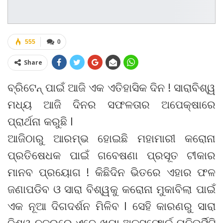
555
0
Share
ବ୍ରିଟେନ୍ ପାଇଁ ଆଜି ଏକ ଏତିହାସିକ ଦିନ ! ସାରାବିଶ୍ୱ
ମଧ୍ୟ ଆଜି ଦିନର ସଫଳତାର ଅପେକ୍ଷାରେ
ପ୍ରାର୍ଥନା କରୁଛି l
ଆଜିଠାରୁ ଆରମ୍ଭ ହୋଇଛି ମହାମାରୀ କରୋନା
ପ୍ରତିଷେଧକ ପାଇଁ ଗବେଷଣା ପ୍ରସୂତ ଟୀକାର
ମାନବ ପ୍ରୟୋଗ ! କିଛିଦିନ ଭିତରେ ଏହାର ଫଳ
ଜଣାପଡିବ ଓ ସାରା ବିଶ୍ୱକୁ କରୋନା ମୁକାବିଲା ପାଇଁ
ଏକ ନୂଆ ଦିଗଦର୍ଶନ ମିଳିବ l ସେହି କାରଣରୁ ସାରା
ବିଶ୍ୱ ନଜରରେ ଏବେ ଖ୍ୟା ଅକ୍ସଫୋର୍ଡ ୟୁନିଭର୍ସିଟି