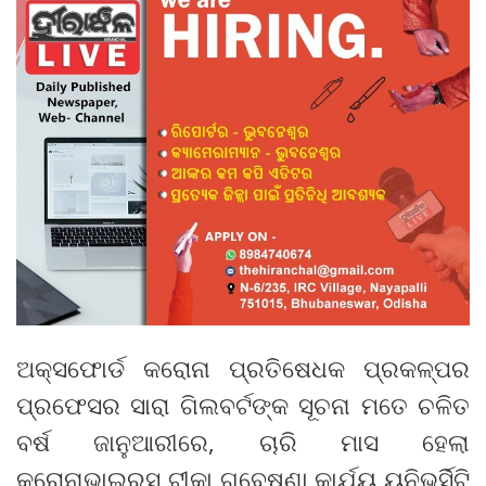
ଅକ୍ସଫୋର୍ଡ କରୋନା ପ୍ରତିଷେଧକ ପ୍ରକଳ୍ପର
ପ୍ରଫେସର ସାରା ଗିଲବର୍ଟଙ୍କ ସୂଚନା ମତେ ଚଳିତ
ବର୍ଷ ଜାନୁଆରୀରେ, ଚାରି ମାସ ହେଲା
କରୋନାଭାଇରସ୍ ଟୀକା ଗବେଷଣା କାର୍ଯ୍ୟ ୟୁନିଭର୍ସିଟି