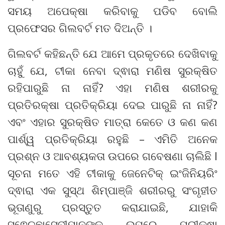
ସମୟ ଅପେକ୍ଷା କରିବାକୁ ପଡିବ ବୋଲି
ପ୍ରଫେସର ଗିଲବର୍ଟ ମତ ଦିଅନ୍ତି ।
ଗିଲବର୍ଟ କହିଛନ୍ତି ଯେ ଆମେ ପ୍ରକୃତରେ ଦେଖିବାକୁ
ଚାହୁଁ ଯେ, ଟୀକା ନେବା ଦ୍ଵାରା ମଣିଷ ସୁରକ୍ଷିତ
ରହିପାରୁଛି ନା ନାହିଁ? ଏହା ମଣିଷ ଶରୀରକୁ
ପ୍ରତିରକ୍ଷା ପ୍ରତିକ୍ରିୟା ଦେଇ ପାରୁଛି ନା ନାହିଁ?
ଏବଂ ଏହାର ସୁରକ୍ଷିତ ମାତ୍ରା କେତେ ଓ କଣ କଣ
ପାର୍ଶ୍ୱ ପ୍ରତିକ୍ରିୟା ରହୁଛି – ଏମିତି ଅନେକ
ପ୍ରଶ୍ନ ଓ ଆବଶ୍ୟକତା ଉପରେ ଗବେଷଣା ଚାଲିଛି l
ସୂଚନା ମତେ ଏହି ଟୀକାକୁ ଜେନେଟିକ୍ ଇଂଜିନିୟରିଂ
ଦ୍ଵାରା ଏକ ସୁସ୍ଥ ଶିମ୍ପାଞ୍ଜି ଶରୀରରୁ ସଂଗୃହୀତ
ଭୂତାଣୁରୁ ପ୍ରସ୍ତୁତ କରାଯାଇଛି, ଯାହାକି
ସ୍ଵେଚ୍ଛାସେବୀମାନଙ୍କ ଉପରେ ପରୀକ୍ଷା