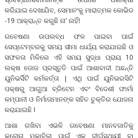
କରିଯାଇ ଦେଖାଯିବ, ସେମାନଂକୁ ମାରାତ୍ମକ କୋଭିଡ
-19 ଆକ୍ରାନ୍ତ କରୁଛି ନା’ ନାହିଁ!
ଗବେଷଣା ଉପଲବ୍ଧ ଫଳ ପାଇବା ପାଇଁ
ସେପ୍ଟେମ୍ବରକୁ ସମୟ ସୀମା ଧାର୍ଯ୍ୟ କରାଯାଇଛି ଓ
ସଫଳତା ମିଳିଲେ ଏହି ସମୟ ସୁଦ୍ଧା ପ୍ରାୟ 10
ଲକ୍ଷ ଡୋଜ ପ୍ରସ୍ତୁତି ପାଇଁ ଆଶାବାଦୀ ଅଛନ୍ତି
ୟୁନିଭର୍ସିଟି କର୍ମକର୍ତ୍ତା | ଏଥି ପାଇଁ ୟୁନିଭରସିଟି
ପକ୍ଷରୁ ଆଗୁଆ ବ୍ରିଟେନ ଏବଂ ବିଦେଶୀ ଫାର୍ମା
କମ୍ପାନୀ ଓ ନିର୍ମାତାମାନଙ୍କ ସହିତ ଚୁକ୍ତିର ଯୋଜନା
କରାଯାଇଛି l
ଆଶା ରଖିବା ଏଭଳି ଗବେଷଣା ମାନବଜାତିକୁ
କରୋନା ମୁକାବିଲା ପାଇଁ ଏକ ଦୀର୍ଘସ୍ଥାୟୀ ବା