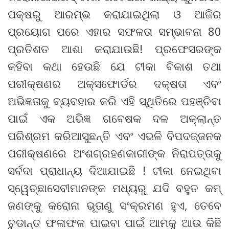
ପକ୍ଷରୁ ଆରମ୍ଭ କରାଯାଇଥିଲା ଓ ଆଜିର
ପ୍ରୟୋଗ ପରେ ଏହାର ସଫଳତା ସମ୍ଭାବନା 80
ପ୍ରତିଶତ ଆଶା କରାଯାଉଛି! ପ୍ରଫେସରଙ୍କ
କହିବା କଥା ହେଉଛି ଯେ ଟୀକା ବିକାଶ ତଥା
ପରୀକ୍ଷଣର ଅକ୍ସଫୋର୍ଡର ଦକ୍ଷତା ଏବଂ
ଅଭିଜ୍ଞତାକୁ ବ୍ୟବହାର କରି ଏହି ସ୍ଥିତିରେ ପହଞ୍ଚିବା
ପାଇଁ ଏକ ଅଭିଜ୍ଞ ଗବେଷକ ଦଳ ଅକ୍ଲାନ୍ତ
ପରିଶ୍ରମ କରିଆସୁଛନ୍ତି ଏବଂ ଏଭଳି ବିପଦଜ୍ଜନକ
ପରୀକ୍ଷଣରେ ଅଂଶଗ୍ରହଣକାରୀଙ୍କ ନିରାପତ୍ତାକୁ
ସର୍ବଦା ପ୍ରାଧାନ୍ୟ ଦିଆଯାଇଛି ! ଟୀକା ନେଇଥିବା
ସ୍ୱେଚ୍ଛାସେବୀମାନଙ୍କ ମଧ୍ୟରୁ ଯଦି ବହୁତ କମ୍
ଜଣଙ୍କୁ କରୋନା ଭୂତାଣୁ ସଂକ୍ରମଣ ହୁଏ, ତେବେ
ଚୁଡାନ୍ତ ଫଳାଫଳ ପାଇବା ପାଇଁ ଆମକୁ ଆଉ କିଛି