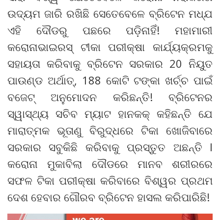
ଉଦ୍ୟମ ଜାରି ରଖିଛି ସେତେବେଳେ ବ୍ରିଟେନ ମଧ୍ଯ
ଏହି ଦୌଡରୁ ପଛରେ ପଡ଼ିନାହିଁ! ମହାମାରୀ
କରୋନାଭାଇରସ୍ ଟୀକା ପରୀକ୍ଷା କାର୍ଯ୍ୟକ୍ରମକୁ
ସହାୟତା କରିବାକୁ ବ୍ରିଟେନ ସରକାର 20 ନିୟୁତ
ପାଉଣ୍ଡ ଅର୍ଥାତ୍, 188 କୋଟି ଟଙ୍କା ଖର୍ଚ୍ଚ ପାଇଁ
ବଜେଟ୍ ଅନୁମୋଦନ କରିଛନ୍ତି! ବ୍ରିଟେନର
ସ୍ୱାସ୍ଥ୍ୟ ସଚିବ ମ୍ୟାଟ ହାନକକ୍ କହିଛନ୍ତି ଯେ
ମାରାତ୍ମକ ଭୂତାଣୁ ବିରୁଦ୍ଧରେ ଟିକା ଖୋଜିବାରେ
ସରକାର ସବୁକିଛି କରିବାକୁ ପ୍ରସ୍ତୁତ ଅଛନ୍ତି l
କରୋନା ମୁକାବିଲା ଦୌଡରେ ମାନବ ଶରୀରରେ
ସଫଳ ଟିକା ପରୀକ୍ଷା କରିବାରେ ବିଶ୍ୱର ପ୍ରଥମ
ଦେଶ ହେବାର ଗୌରବ ବ୍ରିଟେନ ହାସଲ କରିପାରିଛି!