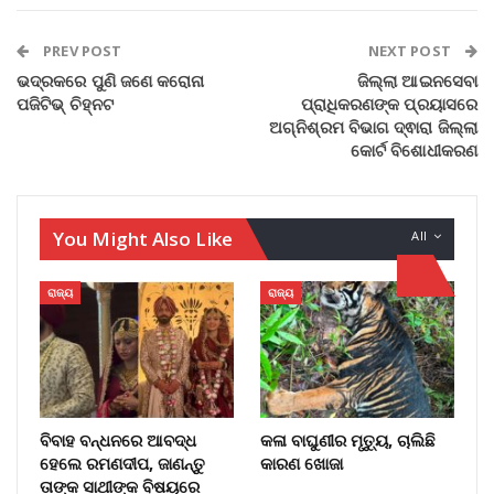
PREV POST
NEXT POST
ଭଦ୍ରକରେ ପୁଣି ଜଣେ କରୋନା
ଜିଲ୍ଲା ଆଇନସେବା
ପଜିଟିଭ୍‌ ଚିହ୍ନଟ
ପ୍ରାଧିକରଣଙ୍କ ପ୍ରୟାସରେ
ଅଗ୍ନିଶ୍ରମ ବିଭାଗ ଦ୍ଵାରା ଜିଲ୍ଲା
କୋର୍ଟ ବିଶୋଧୀକରଣ
You Might Also Like
All
ରାଜ୍ୟ
ରାଜ୍ୟ
ବିବାହ ବନ୍ଧନରେ ଆବଦ୍ଧ
କଳା ବାଘୁଣୀର ମୃତ୍ୟୁ, ଚାଲିଛି
ହେଲେ ରମଣଦୀପ, ଜାଣନ୍ତୁ
କାରଣ ଖୋଜା
ତାଙ୍କ ସାଥୀଙ୍କ ବିଷୟରେ