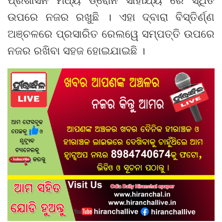
ଉପରେ ନଜର ରଖୁଛି । ଏହା ଦ୍ବାରା ବିସ୍ତିର୍ଣ୍ଣ
ଅଞ୍ଚଳରେ ପ୍ରସାରିତ ରେଲୱେ ସମ୍ପତ୍ତି ଉପରେ
ନଜର ରଖିବା ସହଜ ହୋଇଯାଇଛି ।