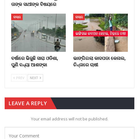
ତାଙ୍କ ସାଥୀଙ୍କ ବିଷୟରେ
ରାଜ୍ୟ
ରାଜ୍ୟ
ବର୍ଷାରେ ଭିଜୁଛି ସାରା ଓଡିଶା,
ଭାଙ୍ଗିଗଲା କାଦପଡା କେନାଲ,
ପୁଣି ବନ୍ୟା ଆଶଙ୍କା
ଚିନ୍ତାରେ ଚାଷୀ
PREV
NEXT
LEAVE A REPLY
Your email address will not be published.