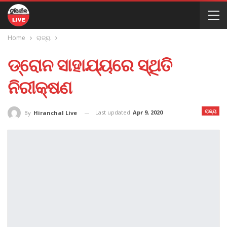
Home
ରାଜ୍ୟ
ଡ୍ରୋନ ସାହାଯ୍ୟରେ ସ୍ଥିତି
ନିରୀକ୍ଷଣ
ରାଜ୍ୟ
Last updated
Apr 9, 2020
By
Hiranchal Live