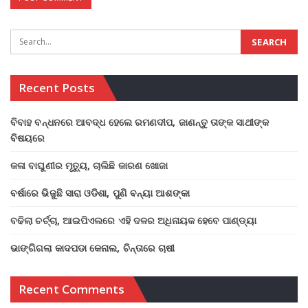
Recent Posts
ବିବାହ ବନ୍ଧନରେ ଆବଦ୍ଧ ହେଲେ ରମଣଦୀପ, ଜାଣନ୍ତୁ ତାଙ୍କ ସାଥୀଙ୍କ
ବିଷୟରେ
କଳା ବାଘୁଣୀର ମୃତ୍ୟୁ, ଚାଲିଛି କାରଣ ଖୋଜା
ବର୍ଷାରେ ଭିଜୁଛି ସାରା ଓଡିଶା, ପୁଣି ବନ୍ୟା ଆଶଙ୍କା
ବଢିଲା ଚର୍ଚ୍ଚା, ଆଇପିଏଲରେ ଏହି ଦଳର ଅଧିନାୟକ ହେବେ ପାଣ୍ଡ୍ୟା
ଭାଙ୍ଗିଗଲା କାଦପଡା କେନାଲ, ଚିନ୍ତାରେ ଚାଷୀ
Recent Comments