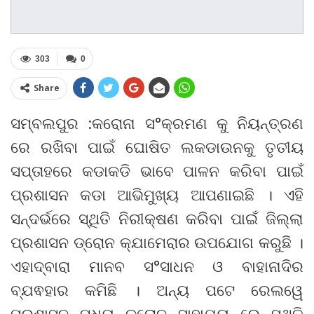
303
0
Share
ସମ୍ବଲପୁର :କରୋନା ସ°କ୍ରମଣ କୁ ନିୟନ୍ତ୍ରଣ
ରେ ରଖିବା ପାଇଁ ଘୋଷିତ ଲକଡାଉନକୁ ତୃତୀୟ
ସପ୍ତାହରେ କଡାକଡି ଭାବେ ପାଳନ କରିବା ପାଇଁ
ପ୍ରଶାସନ କଡା ଆଭିମୁଖ୍ୟ ଆପଣାଇଛି । ଏହି
ସନ୍ଦର୍ଭରେ ସ୍ଥିତି ନିରୀକ୍ଷଣ କରିବା ପାଇଁ ଜିଲ୍ଲା
ପ୍ରଶାସନ ଡ୍ରୋନ କ୍ଯାମେରାର ଉପଯୋଗ କରୁଛି ।
ଏହାଦ୍ବାରା ମାନବ ସ°ସାଧନ ଓ ବାହାନାଦିର
ବ୍ଯଵହାର କମିଛି । ଅନ୍ୟ ପଟେ ରେଲୱେ
ପ୍ରଶାସନ ମଧ୍ୟ ଡ୍ରୋନ ସାହାଯ୍ୟ ରେ ସ୍ଥିତି