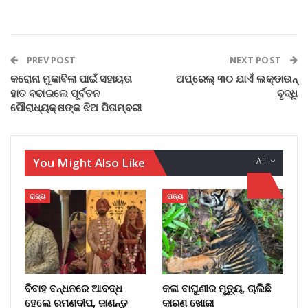
PREV POST
NEXT POST
କରୋନା ମୁକାବିଲା ପାଇଁ ସହାୟତା
ଅପ୍ରେଲ୍ ୩୦ ଯାଏଁ ଲକ୍‌ଡାଉନ୍
ହାତ ବଢାଇଲେ ପୂର୍ବତନ
ବୃଦ୍ଧି
ପୌରାଧ୍ୟକ୍ଷଙ୍କ ଝିଅ ପିତାମ୍ବରୀ
You Might Also Like
All
ରାଜ୍ୟ
ରାଜ୍ୟ
ବିବାହ ବନ୍ଧନରେ ଆବଦ୍ଧ
କଳା ବାଘୁଣୀର ମୃତ୍ୟୁ, ଚାଲିଛି
ହେଲେ ରମଣଦୀପ, ଜାଣନ୍ତୁ
କାରଣ ଖୋଜା