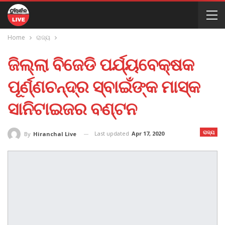
Home
ରାଜ୍ୟ
ଜିଲ୍ଲା ବିଜେଡି ପର୍ଯ୍ୟବେକ୍ଷକ
ପୂର୍ଣ୍ଣଚନ୍ଦ୍ର ସ୍ବାଇଁଙ୍କ ମାସ୍କ
ସାନିଟାଇଜର ବଣ୍ଟନ
ରାଜ୍ୟ
Last updated
Apr 17, 2020
By
Hiranchal Live