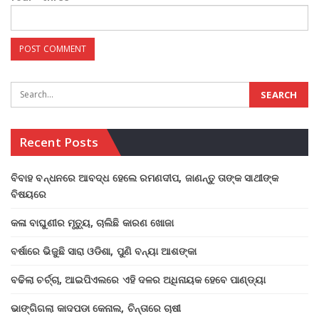
Recent Posts
ବିବାହ ବନ୍ଧନରେ ଆବଦ୍ଧ ହେଲେ ରମଣଦୀପ, ଜାଣନ୍ତୁ ତାଙ୍କ ସାଥୀଙ୍କ
ବିଷୟରେ
କଳା ବାଘୁଣୀର ମୃତ୍ୟୁ, ଚାଲିଛି କାରଣ ଖୋଜା
ବର୍ଷାରେ ଭିଜୁଛି ସାରା ଓଡିଶା, ପୁଣି ବନ୍ୟା ଆଶଙ୍କା
ବଢିଲା ଚର୍ଚ୍ଚା, ଆଇପିଏଲରେ ଏହି ଦଳର ଅଧିନାୟକ ହେବେ ପାଣ୍ଡ୍ୟା
ଭାଙ୍ଗିଗଲା କାଦପଡା କେନାଲ, ଚିନ୍ତାରେ ଚାଷୀ