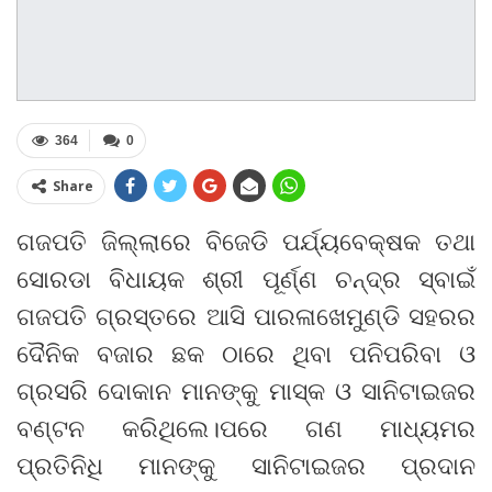
364
0
Share
ଗଜପତି ଜିଲ୍ଲାରେ ବିଜେଡି ପର୍ଯ୍ୟବେକ୍ଷକ ତଥା
ସୋରଡା ବିଧାୟକ ଶ୍ରୀ ପୂର୍ଣ୍ଣ ଚନ୍ଦ୍ର ସ୍ବାଇଁ
ଗଜପତି ଗ୍ରସ୍ତରେ ଆସି ପାରଳାଖେମୁଣ୍ଡି ସହରର
ଦୈନିକ ବଜାର ଛକ ଠାରେ ଥିବା ପନିପରିବା ଓ
ଗ୍ରସରି ଦୋକାନ ମାନଙ୍କୁ ମାସ୍କ ଓ ସାନିଟାଇଜର
ବଣ୍ଟନ କରିଥିଲେ।ପରେ ଗଣ ମାଧ୍ୟମର
ପ୍ରତିନିଧି ମାନଙ୍କୁ ସାନିଟାଇଜର ପ୍ରଦାନ