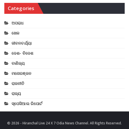
Categories
ଅପରାଧ
ଖେଳ
ଜୀବନଚର୍ଯ୍ୟା
ଦେଶ- ବିଦେଶ
ବାଣିଜ୍ୟ
ମନୋରଞ୍ଜନ
ରାଜନୀତି
ରାଜ୍ୟ
ସ୍ପେସିଆଲ ରିପୋର୍ଟ
© 2026 - Hiranchal Live 24 X 7 Odia News Channel. All Rights Reserved.