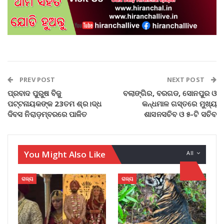
PREV POST
NEXT POST
ପ୍ରବାଦ ପୁରୁଷ ବିଜୁ
ବଲାଙ୍ଗିର, ବରଗଡ, ସୋନପୁର ଓ
ପଟ୍ଟନାୟକଙ୍କ 23ତମ ଶ୍ର।ଦ୍ଧ
କନ୍ଧମାଳ ଗସ୍ତରେ ମୁଖ୍ୟ
ଦିବସ ନିରାଡ଼ମ୍ବରରେ ପାଳିତ
ଶାସନସଚିବ ଓ ୫-ଟି ସଚିବ
You Might Also Like
All
ରାଜ୍ୟ
ରାଜ୍ୟ