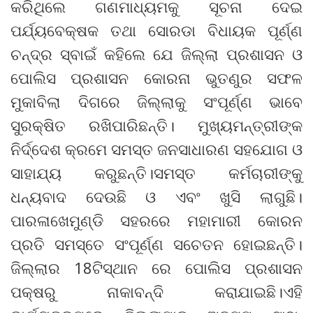
କରିଥିଲେ ଗଣମାଧ୍ୟମକୁ ସୂଚନା ଦେଇ
ପର୍ଯ୍ୟବେକ୍ଷକ ତଥା ସୋରଡା ବିଧାୟକ ପୂର୍ଣ୍ଣ
ଚନ୍ଦ୍ର ସ୍ବାଇଁ କହିଲେ ଯେ ଜିଲ୍ଲା ପ୍ରଶାସନ ଓ
ପୋଲିସ ପ୍ରଶାସନ କୋରନା ଭୁତଣୁର ସଫଳ
ମୁକାବିଲା ଦିଗରେ ଜିଲ୍ଲାକୁ ସଂପୂର୍ଣ୍ଣ ଭାବେ
ସୁରକ୍ଷିତ ରଖିପାରିଛନ୍ତି। ମୁଖ୍ୟମନ୍ତ୍ରୀଙ୍କ
ନିର୍ଦ୍ଦେଶ କ୍ରମେ ସମସ୍ତ ଜନସାଧାରଣ ସହଯୋଗ ଓ
ସାହାଯ୍ୟ କରୁଛନ୍ତି।ସମସ୍ତ କର୍ମଚାରୀଙ୍କୁ
ଧନ୍ୟବାଦ ଦେଉଛି ଓ ଏବଂ ଖୁସି ଲାଗୁଛି।
ପାରଳାଖେମୁଣ୍ଡି ସହରରେ ମହାମାରୀ କୋରନ
ପ୍ରତି ସମସ୍ତେ ସଂପୂର୍ଣ୍ଣ ସଚେତନ ହୋଇଛନ୍ତି।
ଜିଲ୍ଲାର 18ଟିସ୍ଥାନ ରେ ପୋଲିସ ପ୍ରଶାସନ
ପକ୍ଷରୁ ନାକାବନ୍ଦି କରାଯାଇଛି।ଏହି