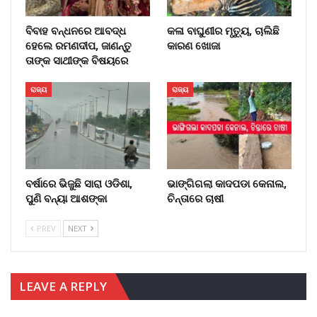
ବିବାହ ବନ୍ଧନରେ ଆବଦ୍ଧ
କଳା ବାଘୁଣୀର ମୃତ୍ୟୁ, ଚାଲିଛି
ହେଲେ ରମଣଦୀପ, ଜାଣନ୍ତୁ
କାରଣ ଖୋଜା
ତାଙ୍କ ସାଥୀଙ୍କ ବିଷୟରେ
ରାଜ୍ୟ
ରାଜ୍ୟ
ବର୍ଷାରେ ଭିଜୁଛି ସାରା ଓଡିଶା,
ଭାଙ୍ଗିଗଲା କାଦପଡା କେନାଲ,
ପୁଣି ବନ୍ୟା ଆଶଙ୍କା
ଚିନ୍ତାରେ ଚାଷୀ
PREV
NEXT
LEAVE A REPLY