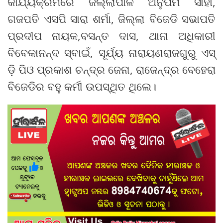
କାର୍ଯ୍ୟକ୍ରମରେ ଜିଲ୍ଲାପାଳ ଅନୁପମ ସାହା,
ଗଜପତି ଏସପି ସାରା ଶର୍ମା, ଜିଲ୍ଲା ବିଜେଡି ସଭାପତି
ପ୍ରଦୀପ ନାୟକ,ବସନ୍ତ ଦାସ, ଥାନା ଅଧିକାରୀ
ବିବେକାନନ୍ଦ ସ୍ବାଇଁ, ସୂର୍ଯ୍ୟ ନାରାୟଣରାଜଗୁରୁ ଏସ୍
ଡ଼ି ପିଓ ପ୍ରକାଶ ଚନ୍ଦ୍ର ଜେନା, ରାଜେନ୍ଦ୍ର ବେହେରା
ବିଜେଡିର ବହୁ କର୍ମୀ ଉପସ୍ଥିତ ଥିଲେ।