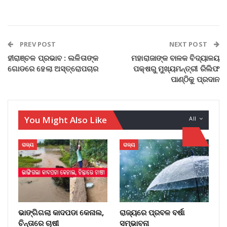
PREV POST
NEXT POST
ହୀରାଞ୍ଚଳ ପ୍ରଭାବ : ଲଳିତାଙ୍କ
ମହାରାଜାଙ୍କ ବାଳକ ବିଦ୍ୟାଳୟ
ଗୋଡରେ ହେଲା ଅସ୍ତ୍ରୋପଚାର
ପକ୍ଷରୁ ମୁଖ୍ୟମନ୍ତ୍ରୀ ରିଲିଫ
ପାଣ୍ଠିକୁ ପ୍ରଦାନ
You Might Also Like
All
ରାଜ୍ୟ
ରାଜ୍ୟ
ଭାଙ୍ଗିଗଲା କାଦପଡା କେନାଲ,
ରାଜ୍ୟରେ ପ୍ରବଳ ବର୍ଷା
ଚିନ୍ତାରେ ଚାଷୀ
ସମ୍ଭାବନା