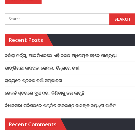
Recent Posts
ବଢିଲା ଚର୍ଚ୍ଚା, ଆଇପିଏଲରେ ଏହି ଦଳର ଅଧିନାୟକ ହେବେ ପାଣ୍ଡ୍ୟା
ଭାଙ୍ଗିଗଲା କାଦପଡା କେନାଲ, ଚିନ୍ତାରେ ଚାଷୀ
ରାଜ୍ୟରେ ପ୍ରବଳ ବର୍ଷା ସମ୍ଭାବନା
ରେକର୍ଡ ସ୍ତରରେ ସୁନା ଦର, କିଣିବାକୁ ଡର ଲାଗୁଛି
ବିଧାନସଭା ପରିସରରେ ପଣ୍ଡିତ ନୀଳକଣ୍ଠ ଦାସଙ୍କ ଜୟନ୍ତୀ ପାଳିତ
Recent Comments