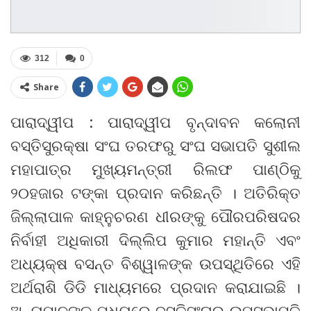
312
0
Share
ପାରାଦ୍ୱୀପ : ପାରାଦ୍ୱୀପ ବୃନ୍ଦାବନ କଲୋନୀ
ବସ୍ତିସୁରକ୍ଷା ସଂଘ ତରଫରୁ ସଂଘ ସଭାପତି ସୁଶୀଲ
ମହାପାତ୍ର ମୁଖ୍ୟମନ୍ତ୍ରୀ ରିଲଫ ପାଣ୍ଠିକୁ
୨୦ହଜାର ଟଙ୍କା ପ୍ରଦାନ କରିଛନ୍ତି । ଅତିରିକ୍ତ
ଜିଲ୍ଲାପାଳ କାହ୍ନୁଚରଣ ଧୀରଙ୍କୁ ପୌରପରିଷଦର
ନିର୍ବାହୀ ଅଧିକାରୀ ଦିଲ୍ଲିପ କୁମାର ମହାନ୍ତି ଏବଂ
ଅଧ୍ୟକ୍ଷ ବସନ୍ତ ବିଶ୍ୱାଳଙ୍କ ଉପସ୍ଥିତିରେ ଏହି
ଅର୍ଥରାଶି ଡିଡି ମାଧ୍ୟମରେ ପ୍ରଦାନ କରାଯାଇଛି ।
ଅନ୍ୟମାନଙ୍କ ମଧ୍ୟରେ ବସ୍ତିସଂଘର ଉପସଭାପତି