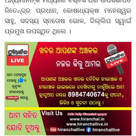
ଜିତେନ୍ଦ୍ର ପ୍ରଧାନ, କୋଷାଧ୍ୟକ୍ଷ ମହେଶ୍ୱର
ସାହୁ, ସଦସ୍ୟ ସ୍ନତୋଷ ଭୋଳ, ଦିଲ୍ଲିପ ସ୍ୱାଇଁ
ପ୍ରମୁଖ ଉପସ୍ଥିତ ଥିଲେ ।