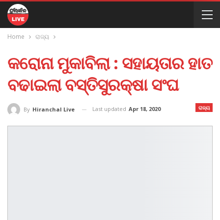
Home
ରାଜ୍ୟ
କରୋନା ମୁକାବିଲା : ସହାୟତାର ହାତ
ବଢାଇଲା ବସ୍ତିସୁରକ୍ଷା ସଂଘ
ରାଜ୍ୟ
Last updated
Apr 18, 2020
By
Hiranchal Live